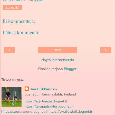
Jaa muille
Ei kommentteja:
Lähetä kommentti
‹
›
Etusivu
Näytä internetversio
Sisällön tarjoaa
Blogger
.
Tietoja minusta
Jari Lukkarinen
Joensuu, Hammaslahti, Finland
https://agilityeste.dognet.fi
https://terapiatraktori.dognet.fi
https://saunavaunu.dognet.fi
https://swallowtail.dognet.fi