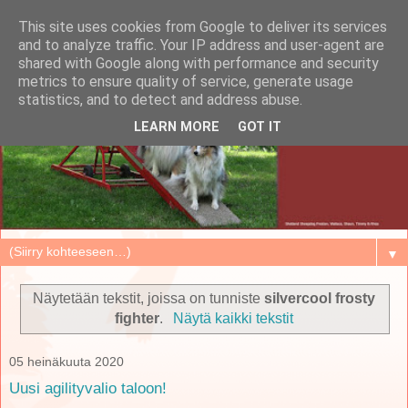
This site uses cookies from Google to deliver its services
and to analyze traffic. Your IP address and user-agent are
shared with Google along with performance and security
metrics to ensure quality of service, generate usage
statistics, and to detect and address abuse.
LEARN MORE
GOT IT
▼
Näytetään tekstit, joissa on tunniste
silvercool frosty
fighter
.
Näytä kaikki tekstit
05 heinäkuuta 2020
Uusi agilityvalio taloon!