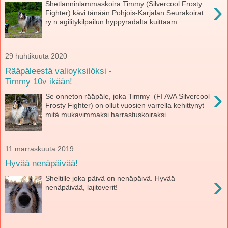
›
Shetlanninlammaskoira Timmy (Silvercool Frosty
Fighter) kävi tänään Pohjois-Karjalan Seurakoirat
ry:n agilitykilpailun hyppyradalta kuittaam...
29 huhtikuuta 2020
Rääpäleestä valioyksilöksi -
Timmy 10v ikään!
›
Se onneton rääpäle, joka Timmy (FI AVA Silvercool
Frosty Fighter) on ollut vuosien varrella kehittynyt
mitä mukavimmaksi harrastuskoiraksi...
11 marraskuuta 2019
Hyvää nenäpäivää!
›
Sheltille joka päivä on nenäpäivä. Hyvää
nenäpäivää, lajitoverit!