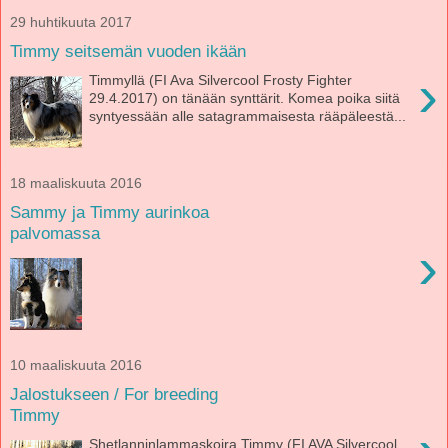
29 huhtikuuta 2017
Timmy seitsemän vuoden ikään
›
Timmyllä (FI Ava Silvercool Frosty Fighter
29.4.2017) on tänään synttärit. Komea poika siitä
syntyessään alle satagrammaisesta rääpäleestä...
18 maaliskuuta 2016
Sammy ja Timmy aurinkoa
palvomassa
›
10 maaliskuuta 2016
Jalostukseen / For breeding
Timmy
Shetlanninlammaskoira Timmy (FI AVA Silvercool