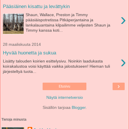
Pääsiäinen kisattu ja levättykin
›
Shaun, Wallace, Preston ja Timmy
pääsiäispotretissa Pitkäperjantaina ja
lankalauantaina kilpailimme veljesten Shaun ja
Timmy kanssa koti...
28 maaliskuuta 2014
Hyvää huonetta ja sukua
›
Lisätty talouden koirien esittelysivu. Noinkin laadukasta
koirakalustoa voisi käyttää vaikka jalostukseen! Hieman tuli
järjesteltyä tuota...
›
Etusivu
Näytä internetversio
Sisällön tarjoaa
Blogger
.
Tietoja minusta