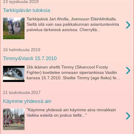
13 syyskuuta 2019
Tarkkipäivän tuloksia
›
Tarkkipäivä Jari Aholla, Joensuun Eläinklinikalla.
Siellä sitä vain saa paikkakunnan asiantuntevinta
palvelua tärkeissä asioissa. Cherryltä...
16 helmikuuta 2019
Timmy&Vasili 15.7.2010
›
2kk ikäinen sheltti Timmy (Silvercool Frosty
Fighter) koettelee onneaan siperiankissa Vasilin
kanssa 15.7.2010. Sheltie Timmy (age 8wks) fe...
21 toukokuuta 2017
Käymme yhdessä ain
›
"Käymme yhdessä ain käymme aina rinnakkain
Vaikka esteitä on joskus tiellä..."