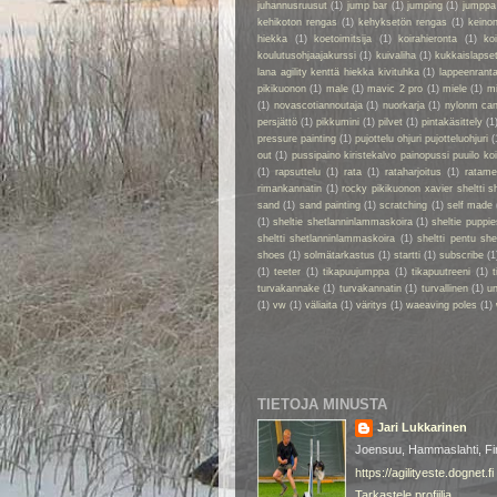
juhannusruusut
(1)
jump bar
(1)
jumping
(1)
jumppa
kehikoton rengas
(1)
kehyksetön rengas
(1)
keino
hiekka
(1)
koetoimitsija
(1)
koirahieronta
(1)
ko
koulutusohjaajakurssi
(1)
kuivaliha
(1)
kukkaislapse
lana agility kenttä hiekka kivituhka
(1)
lappeenrant
pikikuonon
(1)
male
(1)
mavic 2 pro
(1)
miele
(1)
m
(1)
novascotiannoutaja
(1)
nuorkarja
(1)
nylonm ca
persjättö
(1)
pikkumini
(1)
pilvet
(1)
pintakäsittely
(1
pressure painting
(1)
pujottelu ohjuri pujotteluohjuri
(
out
(1)
pussipaino kiristekalvo painopussi puuilo k
(1)
rapsuttelu
(1)
rata
(1)
rataharjoitus
(1)
ratame
rimankannatin
(1)
rocky pikikuonon xavier sheltti 
sand
(1)
sand painting
(1)
scratching
(1)
self made
(1)
sheltie shetlanninlammaskoira
(1)
sheltie puppie
sheltti shetlanninlammaskoira
(1)
sheltti pentu sh
shoes
(1)
solmätarkastus
(1)
startti
(1)
subscribe
(1
(1)
teeter
(1)
tikapuujumppa
(1)
tikapuutreeni
(1)
t
turvakannake
(1)
turvakannatin
(1)
turvallinen
(1)
un
(1)
vw
(1)
väliaita
(1)
väritys
(1)
waeaving poles
(1)
TIETOJA MINUSTA
Jari Lukkarinen
Joensuu, Hammaslahti, Fi
https://agilityeste.dognet.fi
Tarkastele profiilia