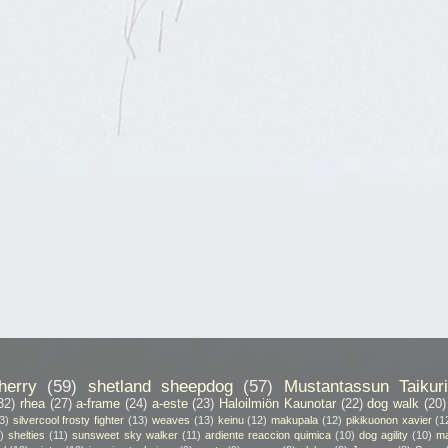
herry
(59)
shetland sheepdog
(57)
Mustantassun Taikuri
32)
rhea
(27)
a-frame
(24)
a-este
(23)
Haloilmiön Kaunotar
(22)
dog walk
(20)
3)
silvercool frosty fighter
(13)
weaves
(13)
keinu
(12)
makupala
(12)
pikikuonon xavier
(1
)
shelties
(11)
sunsweet sky walker
(11)
ardiente reaccion quimica
(10)
dog agility
(10)
ma