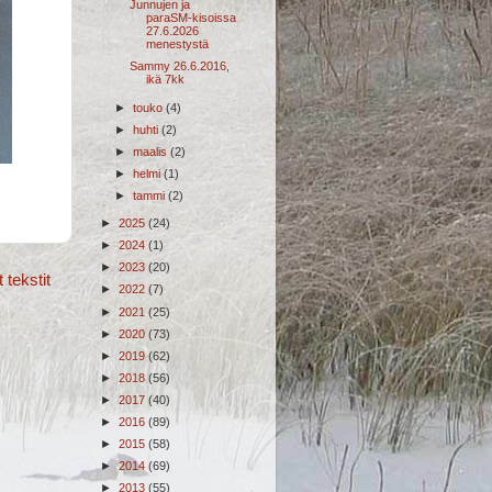
Junnujen ja
paraSM-kisoissa
27.6.2026
menestystä
Sammy 26.6.2016,
ikä 7kk
►
touko
(4)
►
huhti
(2)
►
maalis
(2)
►
helmi
(1)
►
tammi
(2)
►
2025
(24)
►
2024
(1)
►
2023
(20)
tekstit
►
2022
(7)
►
2021
(25)
►
2020
(73)
►
2019
(62)
►
2018
(56)
►
2017
(40)
►
2016
(89)
►
2015
(58)
►
2014
(69)
►
2013
(55)