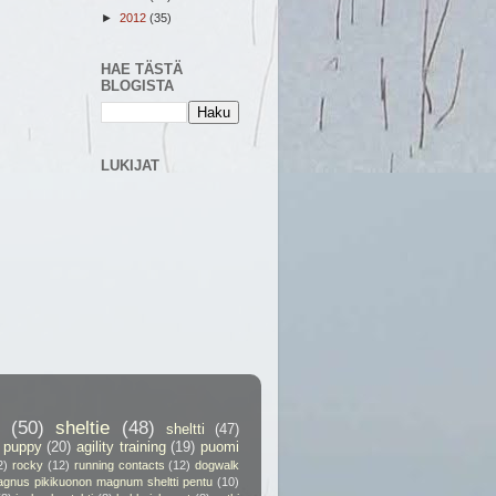
►
2012
(35)
HAE TÄSTÄ
BLOGISTA
LUKIJAT
(50)
sheltie
(48)
sheltti
(47)
puppy
(20)
agility training
(19)
puomi
2)
rocky
(12)
running contacts
(12)
dogwalk
gnus pikikuonon magnum sheltti pentu
(10)