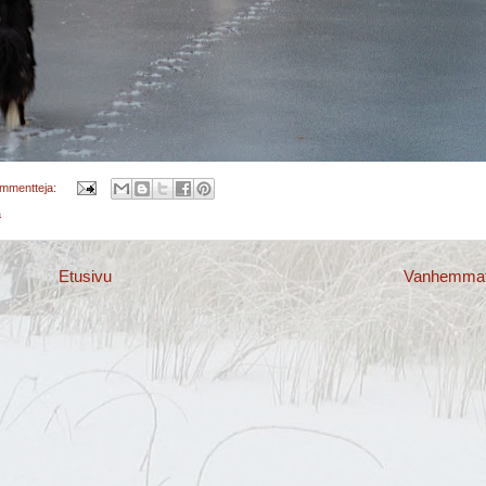
ommentteja:
a
Etusivu
Vanhemmat 