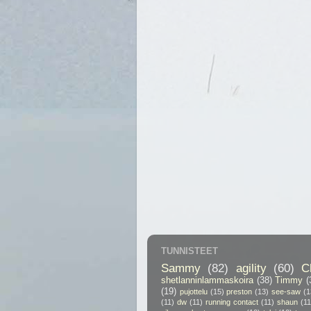
TUNNISTEET
Sammy
(82)
agility
(60)
C
shetlanninlammaskoira
(38)
Timmy
(
(19)
pujottelu
(15)
preston
(13)
see-saw
(1
(11)
dw
(11)
running contact
(11)
shaun
(11