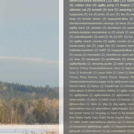
silvercool extra essence
(10)
talvi
(10)
tunn
(8)
rubber skin
(8)
agility jump
(7)
finland
(7
siberian cat
(6)
tunneli
(6)
tyre
(6)
weaving
(
hyppyrata
(5)
ice
(5)
poks
(5)
pvc
(5)
tire
(5)
wa
kisat
(4)
finnish winter
(4)
hyppytekniikka
(4)
shetlanninlammaskoiran pentuja
(4)
treat
(4)
u
agility track
(3)
alumiini
(3)
aluminium
(3)
auri
pohjois-karjalan seurakoirat ry
(3)
pöytä
(3)
se
(3)
voikukkapelto
(3)
wall
(3)
2k
(2)
DIY
(2)
Ice
(2)
agility coach course
(2)
agility course
(2)
a
break-away tire
(2)
cage fan
(2)
contact train
hallirakentaminen
(2)
hs65
(2)
hyppytekniikan 
(2)
nauta
(2)
normadur
(2)
obedience open ju
(2)
rima
(2)
sandpaint
(2)
sertifikaatti
(2)
shelt
agilitykilpailu
(2)
weaving guide
(2)
wide jump
Sammy Cherry Koiraurheilukeskus Savo
(1)
Agime
Esla
(1)
Kurkimäki
(1)
Lasse Virén
(1)
Liperi
(1)
Man
Timmy Rhea Sammy Cherry Rocky Magnus Ri
shetlanninlammaskoira puppy rocky pikikuonon xavier
Sunset riders
(1)
Syksy
(1)
Treat&Train
(1)
Urheilu
field traktori 0-22mm seulottu hiekka
(1)
agility eq
(1)
agilitytreeni
(1)
agilitytulokas
(1)
aglitytreeni
(1
birdseyeview
(1)
bitch
(1)
blind cross
(1)
bumper
(
djimavic2pro
(1)
dobo
(1)
dog
(1)
dog agility cour
epävirallinen kisa
(1)
epäviralliset agilitykilpailut
(1)
flat tunnel frame
(1)
focusing
(1)
food
(1)
for breed
litter Greta Garbo Gary Grant Gloria Gaynor Grace 
(1)
heltie sheltti siperiankissa siberian cat
(1)
hiekk
(1)
hyppyeste agilityhyppy agility
(1)
hyppytekniikka
jalkapallo
(1)
jalostukseen
(1)
jari suomalainen
(1)
jo