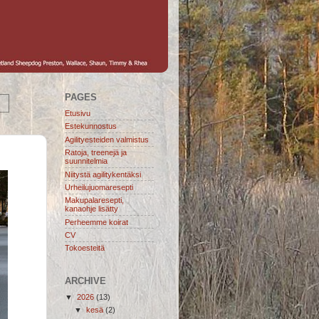
PAGES
Etusivu
Estekunnostus
Agilityesteiden valmistus
Ratoja, treenejä ja
suunnitelmia
Niitystä agilitykentäksi
Urheilujuomaresepti
Makupalaresepti,
kanaohje lisätty
Perheemme koirat
CV
Tokoesteitä
ARCHIVE
▼
2026
(13)
▼
kesä
(2)