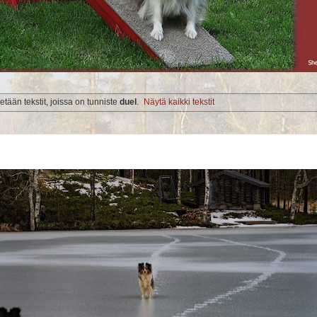
etään tekstit, joissa on tunniste
duel
.
Näytä kaikki tekstit