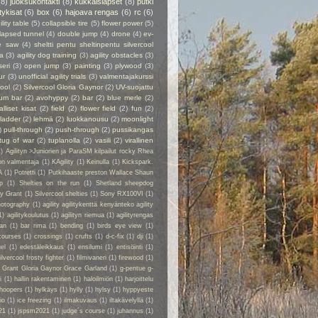
(8)
juoksukontakti
(8)
kukkaislapset
(8)
putki
itykisat
(6)
box
(6)
hajoava rengas
(6)
rc
(6)
ility table
(5)
collapsible tire
(5)
flower power
(5)
lapsed tunnel
(4)
double jump
(4)
drone
(4)
ev-
e saw
(4)
sheltti pentu sheltinpentu silvercool
a
(3)
agility dog training
(3)
agility obstacles
(3)
seri
(3)
open jump
(3)
painting
(3)
plywood
(3)
ur
(3)
unofficial agility trials
(3)
valmentajakurssi
cool
(2)
Silvercool Gloria Gaynor
(2)
UV-suojattu
ium bar
(2)
avohyppy
(2)
bar
(2)
blue merle
(2)
alliset kisat
(2)
field
(2)
flower field
(2)
fun
(2)
ladder
(2)
lehmä
(2)
luokkanousu
(2)
moonlight
)
pull-through
(2)
push-through
(2)
pussikangas
tug of war
(2)
tuplanolla
(2)
vasili
(2)
virallinen
1)
Agilityn >Juniorien ja ParaSM kilpailut rocky Rhea
on valmentaja
(1)
KAgility
(1)
Keinulla
(1)
Kickspark.
A
(1)
Potretti
(1)
Putkihaaste preston Wallace Shaun
p
(1)
Shelties on the run
(1)
Shetland sheepdog
ry Grant
(1)
Silvercool shelties
(1)
Sony RX100VI
(1)
hotography
(1)
agility agilitykenttä kenyänteko agility
1)
agilitykoulutus
(1)
agilityn riemua
(1)
agilityrengas
kan
(1)
bar rima
(1)
bending
(1)
birds eye view
(1)
courses
(1)
crossings
(1)
crufts
(1)
d-c-fix
(1)
dji
(1)
el
(1)
edestäleikkaus
(1)
ensilumi
(1)
entisöinti
(1)
ilvercool frosty fighter
(1)
filmivaneri
(1)
firewood
(1)
y Grant Gloria Gaynor Grace Garland
(1)
g-pentue g-
i
(1)
hallin rakentaminen
(1)
haloilmiön
(1)
harjoittelu
hoopers
(1)
hylkäys
(1)
hylly
(1)
hylsy
(1)
hyppyeste
io
(1)
ice freezing
(1)
ilmakuvaus
(1)
iltakävelyllä
(1)
21
(1)
jspsm2021
(1)
judge´s course
(1)
juhannus
(1)