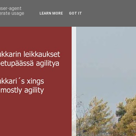
 user-agent
nerate usage
LEARN MORE
GOT IT