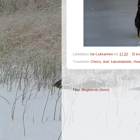
Lähettänyt
Jari Lukkarinen
klo
17:23
Ei k
Tunnisteet:
Cherry
,
duel
,
kaksintaistelu
,
rhe
Tilaa:
Blogitekstit (Atom)