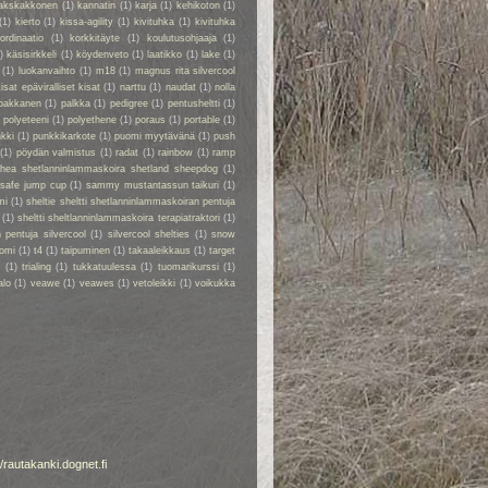
akskakkonen
(1)
kannatin
(1)
karja
(1)
kehikoton
(1)
(1)
kierto
(1)
kissa-agility
(1)
kivituhka
(1)
kivituhka
ordinaatio
(1)
korkkitäyte
(1)
koulutusohjaaja
(1)
)
käsisirkkeli
(1)
köydenveto
(1)
laatikko
(1)
lake
(1)
(1)
luokanvaihto
(1)
m18
(1)
magnus rita silvercool
kisat epäviralliset kisat
(1)
narttu
(1)
naudat
(1)
nolla
pakkanen
(1)
palkka
(1)
pedigree
(1)
pentusheltti
(1)
)
polyeteeni
(1)
polyethene
(1)
poraus
(1)
portable
(1)
kki
(1)
punkkikarkote
(1)
puomi myytävänä
(1)
push
(1)
pöydän valmistus
(1)
radat
(1)
rainbow
(1)
ramp
rhea shetlanninlammaskoira shetland sheepdog
(1)
safe jump cup
(1)
sammy mustantassun taikuri
(1)
mi
(1)
sheltie sheltti shetlanninlammaskoiran pentuja
(1)
sheltti sheltlanninlammaskoira terapiatraktori
(1)
 pentuja silvercool
(1)
silvercool shelties
(1)
snow
omi
(1)
t4
(1)
taipuminen
(1)
takaaleikkaus
(1)
target
r
(1)
trialing
(1)
tukkatuulessa
(1)
tuomarikurssi
(1)
alo
(1)
veawe
(1)
veawes
(1)
vetoleikki
(1)
voikukka
//rautakanki.dognet.fi