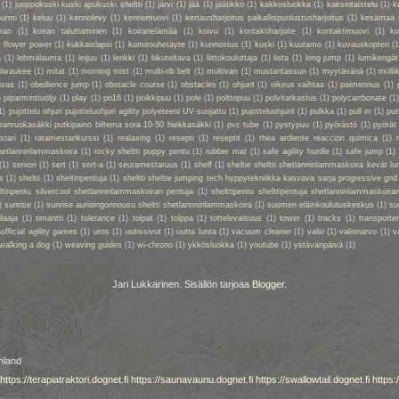
(1)
juoppokuski kuski apukuski sheltti
(1)
järvi
(1)
jää
(1)
jäätikkö
(1)
kakkosluokka
(1)
kaksintaistelu
(1)
k
nurmi
(1)
keluu
(1)
kennolevy
(1)
kennomuovi
(1)
kertausharjoitus paikallispuolustusharjoitus
(1)
kesämaa
iran
(1)
koiran taluttaminen
(1)
koiranelämää
(1)
koivu
(1)
kontaktiharjoite
(1)
kontaktimuovi
(1)
ko
t flower power
(1)
kukkaislapsi
(1)
kumirouhetäyte
(1)
kunnostus
(1)
kuski
(1)
kuutamo
(1)
kuvauskopteri
(1
a
(1)
lehmälauma
(1)
leijuu
(1)
lenkki
(1)
liikuteltava
(1)
liittokouluttaja
(1)
lista
(1)
long jump
(1)
lumikengät
ilwaukee
(1)
mitat
(1)
morning mist
(1)
multi-rib belt
(1)
multivan
(1)
mustantassun
(1)
myytävänä
(1)
mölli
nvas
(1)
obedience jump
(1)
obstacle course
(1)
obstacles
(1)
ohjurit
(1)
oikeus vaihtaa
(1)
paimennus
(1)
)
piparminttuöljy
(1)
play
(1)
pn16
(1)
poikkipuu
(1)
pole
(1)
polttopuu
(1)
polvitarkastus
(1)
polycarrbonate
(1
1)
pujottelu ohjuri pujotteluohjuri agility polyeteeni UV-suojattu
(1)
pujotteluohjurit
(1)
pulkka
(1)
pull in
(1)
pun
oiranruokasäkki putkipaino biltema sora 10-50 hiekkasäkki
(1)
pvc tube
(1)
pystypuu
(1)
pyörästö
(1)
pyörät
stari
(1)
ratamestarikurssi
(1)
realaxing
(1)
resepti
(1)
reseptit
(1)
rhea ardiente reaccion quimica
(1)
shetlanninlammaskoira
(1)
rocky sheltti puppy pentu
(1)
rubber mat
(1)
safe agility hurdle
(1)
safe jump
(1)
(1)
seniori
(1)
sert
(1)
sert-a
(1)
seuramestaruus
(1)
shelf
(1)
sheltie sheltti shetlanninlammaskoira kevät lu
s
(1)
sheltii
(1)
sheltinpentuja
(1)
sheltti sheltie jumping tech hyppytekniikka kasvava sarja progressive grid
eltinpentu silvercool shetlanninlammaskoiran pentuja
(1)
shelttipentu shelttipentuja shetlanninlammaskoiran
)
sunrise
(1)
sunrise aurioingonnousu sheltti shetlannninlammaskoira
(1)
suomen eläinkoulutuskeskus
(1)
su
ilaaja
(1)
timantti
(1)
tolerance
(1)
tolpat
(1)
tolppa
(1)
tottelevaisuus
(1)
tower
(1)
tracks
(1)
transporte
official agility games
(1)
uros
(1)
uutissivut
(1)
uutta lunta
(1)
vacuum cleaner
(1)
valio
(1)
valionarvo
(1)
v
walking a dog
(1)
weaving guides
(1)
wi-chrono
(1)
ykkösluokka
(1)
youtube
(1)
ystävänpäivä
(1)
Jari Lukkarinen. Sisällön tarjoaa
Blogger
.
nland
https://terapiatraktori.dognet.fi
https://saunavaunu.dognet.fi
https://swallowtail.dognet.fi
https: