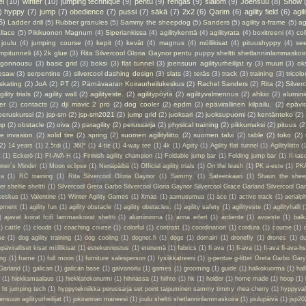
el
(10)
winter
(10)
jumping technique
(9)
pentu
(9)
rengas
(9)
slalom
(9)
Joensuu
(8)
Snow
)
hyppy
(7)
jump
(7)
obedience
(7)
pussi
(7)
säkä
(7)
2x2
(6)
Qarim
(6)
agility field
(6)
agil
6)
Ladder drill
(5)
Rubber granules
(5)
Sammy the sheepdog
(5)
Sanders
(5)
agility a-frame
(5)
ag
llace
(5)
Pikikuonon Magnum
(4)
Siperiankissa
(4)
agilitykenttä
(4)
agilityrata
(4)
boxitreeni
(4)
col
joulu
(4)
jumping course
(4)
kepit
(4)
kevät
(4)
magnus
(4)
möllikisat
(4)
pituushyppy
(4)
se
mpitunneli
(4)
2k glue
(3)
Rita Silvercool Gloria Gaynor pentu puppy sheltti shetlanninlammaskoir
ngonnousu
(3)
basic grid
(3)
boksi
(3)
flat tunnel
(3)
joensuun agilityurheilijat ry
(3)
muuri
(3)
ok
esaw
(3)
serpentine
(3)
silvercool dashing design
(3)
slats
(3)
teräs
(3)
track
(3)
training
(3)
tricolo
 skating
(2)
JoA
(2)
PT
(2)
Pärnävaaran Koiraurheilukeskus
(2)
Rachel Sanders
(2)
Rita
(2)
Silver
gility trials
(2)
agility wall
(2)
agilityeste.
(2)
agilitypöytä
(2)
agilityvalmennus
(2)
ahkio
(2)
alumin
er
(2)
contacts
(2)
dji mavic 2 pro
(2)
dog cooler
(2)
epdm
(2)
epävirallinen kilpailu.
(2)
epävir
peruskurssi
(2)
jsp-sm
(2)
jsp-sm2021
(2)
jump grid
(2)
juoksari
(2)
juoksupuomi
(2)
kentänteko
(2)
mp
(2)
obstacle
(2)
oiva
(2)
paragility
(2)
perussarja
(2)
physical training
(2)
pikkumaksi
(2)
pituus
(2
ie invasion
(2)
solid tire
(2)
spring
(2)
suomen agilityliitto
(2)
suomen talvi
(2)
table
(2)
toko
(2)
(2)
14 years
(1)
2.5tdi
(1)
360°
(1)
4-tie
(1)
4-way tee
(1)
4k
(1)
Agiity
(1)
Agility flat tunnel
(1)
Agilityliitto
(
t
(1)
Eckerö
(1)
FI-AVA-H
(1)
Finnish agility champion
(1)
Foldable jump bar
(1)
Folding jump bar
(1)
II-tas
ner´s Minder
(1)
Moon eclipse
(1)
Nenäpäibä
(1)
Official agility trials
(1)
On the leash
(1)
PK a-este
(1)
PK
ta
(1)
RC training
(1)
Rita Silvercool Gloria Gaynor
(1)
Sammy.
(1)
Sateenkaari
(1)
Shaun the shee
 sheltie sheltti
(1)
Silvercool Greta Garbo Silvercool Gloria Gaynor Silvercool Grace Garland Silvercool Ga
keskus
(1)
Valentine
(1)
Winter Agility Games
(1)
Xmas
(1)
aamusumua
(1)
ace
(1)
active track
(1)
aerialp
uipment
(1)
agility fun
(1)
agility obstacle
(1)
agility obstacles.
(1)
agility safety
(1)
agilityeste
(1)
agilityhalli
(
)
ajavat koirat fci6 lammaskoirat sheltti
(1)
alumiinirima
(1)
anna eifert
(1)
ardiente
(1)
avoeste
(1)
bal
1)
cattle
(1)
clouds
(1)
coaching course
(1)
colorful
(1)
contrast
(1)
coordination
(1)
cordura
(1)
course
(1)
se
(1)
dog agility training
(1)
dog cooling
(1)
dognet.fi
(1)
dogs
(1)
domain
(1)
dronefly
(1)
drones
(1)
du
epäviralliset kisat möllikisat
(1)
estekunnostus
(1)
etenemä
(1)
fabrics
(1)
fi ava
(1)
fi-ava
(1)
fi-ava fi-ava-hs
ing
(1)
frame
(1)
full moon
(1)
furniture salesperson
(1)
fysiikkatreeni
(1)
g-pentue g-litter Greta Garbo Gar
Garland
(1)
galican
(1)
galican base
(1)
galvanoitu
(1)
games
(1)
grooming
(1)
guide
(1)
halkokuorma
(1)
hall
a
(1)
hiekkamaalaus
(1)
hiekkatekonurmi
(1)
hihnassa
(1)
hiihto
(1)
hk
(1)
holder
(1)
home made
(1)
hoop
(1)
 ht jumping tech
(1)
hyppytekniikka perussarja set point taipuminen sammy timmy rhea cherry
(1)
hyppyval
ensuun agilityurheilijat
(1)
jokirannan maneesi
(1)
joulu sheltti shetlanninlammaskoira
(1)
joulupäivä
(1)
jsp20