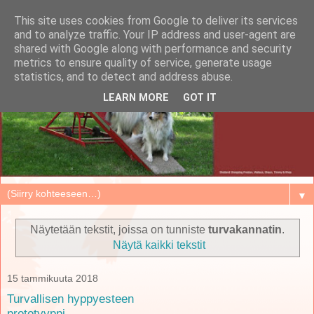
This site uses cookies from Google to deliver its services
and to analyze traffic. Your IP address and user-agent are
shared with Google along with performance and security
metrics to ensure quality of service, generate usage
statistics, and to detect and address abuse.
LEARN MORE
GOT IT
▼
Näytetään tekstit, joissa on tunniste
turvakannatin
.
Näytä kaikki tekstit
15 tammikuuta 2018
Turvallisen hyppyesteen
prototyyppi