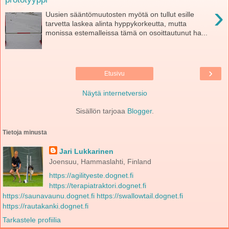
›
Uusien sääntömuutosten myötä on tullut esille
tarvetta laskea alinta hyppykorkeutta, mutta
monissa estemalleissa tämä on osoittautunut ha...
›
Etusivu
Näytä internetversio
Sisällön tarjoaa
Blogger
.
Tietoja minusta
Jari Lukkarinen
Joensuu, Hammaslahti, Finland
https://agilityeste.dognet.fi
https://terapiatraktori.dognet.fi
https://saunavaunu.dognet.fi
https://swallowtail.dognet.fi
https://rautakanki.dognet.fi
Tarkastele profiilia