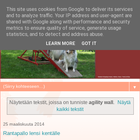
This site uses cookies from Google to deliver its services
and to analyze traffic. Your IP address and user-agent are
shared with Google along with performance and security
metrics to ensure quality of service, generate usage
statistics, and to detect and address abuse.
LEARN MORE
GOT IT
▼
Näytetään tekstit, joissa on tunniste
agility wall
.
Näytä
kaikki tekstit
25 maaliskuuta 2014
Rantapallo lensi kentälle