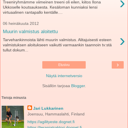
›
Treeniryhmämme viimeinen treeni oli eilen, kiitos Ilona
Ukkoselle koutsauksesta. Kesäloman kunniaksi lensi
virtuaalinen rantapallo kentälle....
06 heinäkuuta 2012
Muurin valmistus aloitettu
›
Tarvehankinnoista lähti muurin valmistus. Alitajuisesti esteen
valmistuksen aloitukseen vaikutti varmaankin taannoin tv:stä
tullut dokum...
›
Etusivu
Näytä internetversio
Sisällön tarjoaa
Blogger
.
Tietoja minusta
Jari Lukkarinen
Joensuu, Hammaslahti, Finland
https://agilityeste.dognet.fi
https://terapiatraktori.dognet.fi