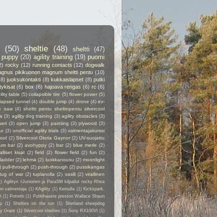
(50)
sheltie
(48)
sheltti
(47)
puppy
(20)
agility training
(19)
puomi
2)
rocky
(12)
running contacts
(12)
dogwalk
gnus pikikuonon magnum sheltti pentu
(10)
(8)
juoksukontakti
(8)
kukkaislapset
(8)
putki
itykisat
(6)
box
(6)
hajoava rengas
(6)
rc
(6)
ility table
(5)
collapsible tire
(5)
flower power
(5)
lapsed tunnel
(4)
double jump
(4)
drone
(4)
ev-
e saw
(4)
sheltti pentu sheltinpentu silvercool
a
(3)
agility dog training
(3)
agility obstacles
(3)
seri
(3)
open jump
(3)
painting
(3)
plywood
(3)
ur
(3)
unofficial agility trials
(3)
valmentajakurssi
cool
(2)
Silvercool Gloria Gaynor
(2)
UV-suojattu
ium bar
(2)
avohyppy
(2)
bar
(2)
blue merle
(2)
alliset kisat
(2)
field
(2)
flower field
(2)
fun
(2)
ladder
(2)
lehmä
(2)
luokkanousu
(2)
moonlight
)
pull-through
(2)
push-through
(2)
pussikangas
tug of war
(2)
tuplanolla
(2)
vasili
(2)
virallinen
1)
Agilityn >Juniorien ja ParaSM kilpailut rocky Rhea
on valmentaja
(1)
KAgility
(1)
Keinulla
(1)
Kickspark.
A
(1)
Potretti
(1)
Putkihaaste preston Wallace Shaun
p
(1)
Shelties on the run
(1)
Shetland sheepdog
ry Grant
(1)
Silvercool shelties
(1)
Sony RX100VI
(1)