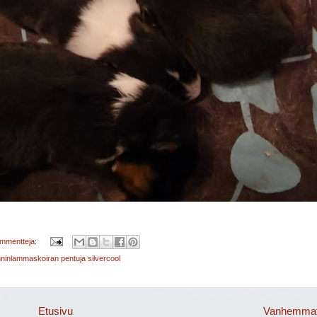
ommentteja:
anninlammaskoiran pentuja silvercool
Etusivu
Vanhemmat 