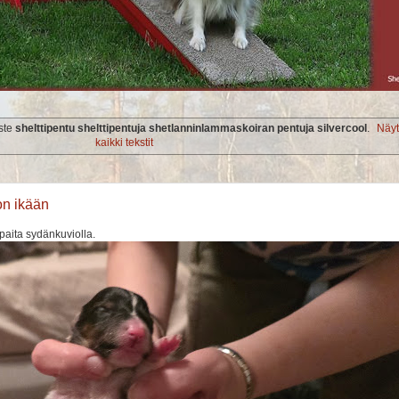
iste
shelttipentu shelttipentuja shetlanninlammaskoiran pentuja silvercool
.
Näy
kaikki tekstit
on ikään
apaita sydänkuviolla.