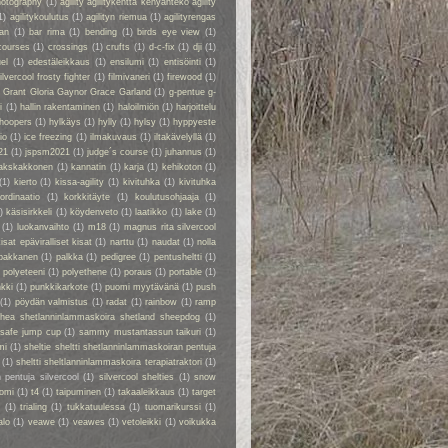
hotography
(1)
agility agilitykenttä kenyänteko agility
1)
agilitykoulutus
(1)
agilityn riemua
(1)
agilityrengas
kan
(1)
bar rima
(1)
bending
(1)
birds eye view
(1)
courses
(1)
crossings
(1)
crufts
(1)
d-c-fix
(1)
dji
(1)
el
(1)
edestäleikkaus
(1)
ensilumi
(1)
entisöinti
(1)
ilvercool frosty fighter
(1)
filmivaneri
(1)
firewood
(1)
y Grant Gloria Gaynor Grace Garland
(1)
g-pentue g-
i
(1)
hallin rakentaminen
(1)
haloilmiön
(1)
harjoittelu
hoopers
(1)
hylkäys
(1)
hylly
(1)
hylsy
(1)
hyppyeste
io
(1)
ice freezing
(1)
ilmakuvaus
(1)
iltakävelyllä
(1)
21
(1)
jspsm2021
(1)
judge´s course
(1)
juhannus
(1)
akskakkonen
(1)
kannatin
(1)
karja
(1)
kehikoton
(1)
(1)
kierto
(1)
kissa-agility
(1)
kivituhka
(1)
kivituhka
ordinaatio
(1)
korkkitäyte
(1)
koulutusohjaaja
(1)
)
käsisirkkeli
(1)
köydenveto
(1)
laatikko
(1)
lake
(1)
(1)
luokanvaihto
(1)
m18
(1)
magnus rita silvercool
kisat epäviralliset kisat
(1)
narttu
(1)
naudat
(1)
nolla
pakkanen
(1)
palkka
(1)
pedigree
(1)
pentusheltti
(1)
)
polyeteeni
(1)
polyethene
(1)
poraus
(1)
portable
(1)
kki
(1)
punkkikarkote
(1)
puomi myytävänä
(1)
push
(1)
pöydän valmistus
(1)
radat
(1)
rainbow
(1)
ramp
rhea shetlanninlammaskoira shetland sheepdog
(1)
safe jump cup
(1)
sammy mustantassun taikuri
(1)
mi
(1)
sheltie sheltti shetlanninlammaskoiran pentuja
(1)
sheltti sheltlanninlammaskoira terapiatraktori
(1)
 pentuja silvercool
(1)
silvercool shelties
(1)
snow
omi
(1)
t4
(1)
taipuminen
(1)
takaaleikkaus
(1)
target
r
(1)
trialing
(1)
tukkatuulessa
(1)
tuomarikurssi
(1)
alo
(1)
veawe
(1)
veawes
(1)
vetoleikki
(1)
voikukka