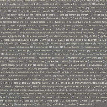
keskus
(1)
Valentine
(1)
Winter Agility Games
(1)
Xmas
(1)
aamusumua
(1)
ace
(1)
active track
(1)
aerialp
uipment
(1)
agility fun
(1)
agility obstacle
(1)
agility obstacles.
(1)
agility safety
(1)
agilityeste
(1)
agilityhalli
(
)
ajavat koirat fci6 lammaskoirat sheltti
(1)
alumiinirima
(1)
anna eifert
(1)
ardiente
(1)
avoeste
(1)
bal
1)
cattle
(1)
clouds
(1)
coaching course
(1)
colorful
(1)
contrast
(1)
coordination
(1)
cordura
(1)
course
(1)
se
(1)
dog agility training
(1)
dog cooling
(1)
dognet.fi
(1)
dogs
(1)
domain
(1)
dronefly
(1)
drones
(1)
du
epäviralliset kisat möllikisat
(1)
estekunnostus
(1)
etenemä
(1)
fabrics
(1)
fi ava
(1)
fi-ava
(1)
fi-ava fi-ava-hs
ing
(1)
frame
(1)
full moon
(1)
furniture salesperson
(1)
fysiikkatreeni
(1)
g-pentue g-litter Greta Garbo Gar
Garland
(1)
galican
(1)
galican base
(1)
galvanoitu
(1)
games
(1)
grooming
(1)
guide
(1)
halkokuorma
(1)
hall
a
(1)
hiekkamaalaus
(1)
hiekkatekonurmi
(1)
hihnassa
(1)
hiihto
(1)
hk
(1)
holder
(1)
home made
(1)
hoop
(1)
 ht jumping tech
(1)
hyppytekniikka perussarja set point taipuminen sammy timmy rhea cherry
(1)
hyppyval
ensuun agilityurheilijat
(1)
jokirannan maneesi
(1)
joulu sheltti shetlanninlammaskoira
(1)
joulupäivä
(1)
jsp20
(1)
juoppokuski kuski apukuski sheltti
(1)
järvi
(1)
jää
(1)
jäätikkö
(1)
kakkosluokka
(1)
kaksintaistelu
(1)
k
nurmi
(1)
keluu
(1)
kennolevy
(1)
kennomuovi
(1)
kertausharjoitus paikallispuolustusharjoitus
(1)
kesämaa
iran
(1)
koiran taluttaminen
(1)
koiranelämää
(1)
koivu
(1)
kontaktiharjoite
(1)
kontaktimuovi
(1)
ko
t flower power
(1)
kukkaislapsi
(1)
kumirouhetäyte
(1)
kunnostus
(1)
kuski
(1)
kuutamo
(1)
kuvauskopteri
(1
a
(1)
lehmälauma
(1)
leijuu
(1)
lenkki
(1)
liikuteltava
(1)
liittokouluttaja
(1)
lista
(1)
long jump
(1)
lumikengät
ilwaukee
(1)
mitat
(1)
morning mist
(1)
multi-rib belt
(1)
multivan
(1)
mustantassun
(1)
myytävänä
(1)
mölli
nvas
(1)
obedience jump
(1)
obstacle course
(1)
obstacles
(1)
ohjurit
(1)
oikeus vaihtaa
(1)
paimennus
(1)
)
piparminttuöljy
(1)
play
(1)
pn16
(1)
poikkipuu
(1)
pole
(1)
polttopuu
(1)
polvitarkastus
(1)
polycarrbonate
(1
1)
pujottelu ohjuri pujotteluohjuri agility polyeteeni UV-suojattu
(1)
pujotteluohjurit
(1)
pulkka
(1)
pull in
(1)
pun
oiranruokasäkki putkipaino biltema sora 10-50 hiekkasäkki
(1)
pvc tube
(1)
pystypuu
(1)
pyörästö
(1)
pyörät
stari
(1)
ratamestarikurssi
(1)
realaxing
(1)
resepti
(1)
reseptit
(1)
rhea ardiente reaccion quimica
(1)
shetlanninlammaskoira
(1)
rocky sheltti puppy pentu
(1)
rubber mat
(1)
safe agility hurdle
(1)
safe jump
(1)
(1)
seniori
(1)
sert
(1)
sert-a
(1)
seuramestaruus
(1)
shelf
(1)
sheltie sheltti shetlanninlammaskoira kevät lu
s
(1)
sheltii
(1)
sheltinpentuja
(1)
sheltti sheltie jumping tech hyppytekniikka kasvava sarja progressive grid
eltinpentu silvercool shetlanninlammaskoiran pentuja
(1)
shelttipentu shelttipentuja shetlanninlammaskoiran
)
sunrise
(1)
sunrise aurioingonnousu sheltti shetlannninlammaskoira
(1)
suomen eläinkoulutuskeskus
(1)
su
ilaaja
(1)
timantti
(1)
tolerance
(1)
tolpat
(1)
tolppa
(1)
tottelevaisuus
(1)
tower
(1)
tracks
(1)
transporte
official agility games
(1)
uros
(1)
uutissivut
(1)
uutta lunta
(1)
vacuum cleaner
(1)
valio
(1)
valionarvo
(1)
v
walking a dog
(1)
weaving guides
(1)
wi-chrono
(1)
ykkösluokka
(1)
youtube
(1)
ystävänpäivä
(1)