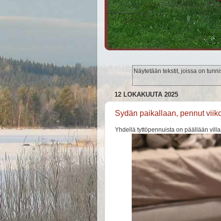
Näytetään tekstit, joissa on tunn
12 LOKAKUUTA 2025
Sydän paikallaan, pennut viik
Yhdellä tyttöpennuista on päällään vill