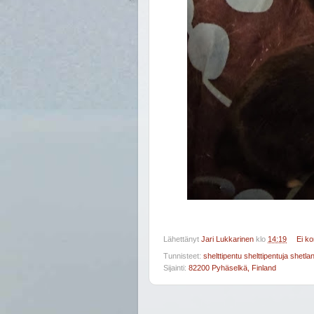
Lähettänyt
Jari Lukkarinen
klo
14:19
Ei k
Tunnisteet:
shelttipentu shelttipentuja shetl
Sijainti:
82200 Pyhäselkä, Finland