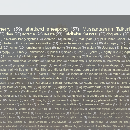
herry
(59)
shetland sheepdog
(57)
Mustantassun Taikuri
32)
rhea
(27)
a-frame
(24)
a-este
(23)
Haloilmiön Kaunotar
(22)
dog walk
(20)
3)
silvercool frosty fighter
(13)
weaves
(13)
keinu
(12)
makupala
(12)
pikikuonon xavier
(1
)
shelties
(11)
sunsweet sky walker
(11)
ardiente reaccion quimica
(10)
dog agility
(10)
ma
el
(10)
winter
(10)
jumping technique
(9)
pentu
(9)
rengas
(9)
slalom
(9)
Joensuu
(8)
Snow
)
hyppy
(7)
jump
(7)
obedience
(7)
pussi
(7)
säkä
(7)
2x2
(6)
Qarim
(6)
agility field
(6)
agil
6)
Ladder drill
(5)
Rubber granules
(5)
Sammy the sheepdog
(5)
Sanders
(5)
agility a-frame
(5)
ag
llace
(5)
Pikikuonon Magnum
(4)
Siperiankissa
(4)
agilitykenttä
(4)
agilityrata
(4)
boxitreeni
(4)
col
joulu
(4)
jumping course
(4)
kepit
(4)
kevät
(4)
magnus
(4)
möllikisat
(4)
pituushyppy
(4)
se
mpitunneli
(4)
2k glue
(3)
Rita Silvercool Gloria Gaynor pentu puppy sheltti shetlanninlammaskoir
ngonnousu
(3)
basic grid
(3)
boksi
(3)
flat tunnel
(3)
joensuun agilityurheilijat ry
(3)
muuri
(3)
ok
esaw
(3)
serpentine
(3)
silvercool dashing design
(3)
slats
(3)
teräs
(3)
track
(3)
training
(3)
tricolo
 skating
(2)
JoA
(2)
PT
(2)
Pärnävaaran Koiraurheilukeskus
(2)
Rachel Sanders
(2)
Rita
(2)
Silver
gility trials
(2)
agility wall
(2)
agilityeste.
(2)
agilitypöytä
(2)
agilityvalmennus
(2)
ahkio
(2)
alumin
er
(2)
contacts
(2)
dji mavic 2 pro
(2)
dog cooler
(2)
epdm
(2)
epävirallinen kilpailu.
(2)
epävir
peruskurssi
(2)
jsp-sm
(2)
jsp-sm2021
(2)
jump grid
(2)
juoksari
(2)
juoksupuomi
(2)
kentänteko
(2)
mp
(2)
obstacle
(2)
oiva
(2)
paragility
(2)
perussarja
(2)
physical training
(2)
pikkumaksi
(2)
pituus
(2
ie invasion
(2)
solid tire
(2)
spring
(2)
suomen agilityliitto
(2)
suomen talvi
(2)
table
(2)
toko
(2)
(2)
14 years
(1)
2.5tdi
(1)
360°
(1)
4-tie
(1)
4-way tee
(1)
4k
(1)
Agiity
(1)
Agility flat tunnel
(1)
Agilityliitto
(
t
(1)
Eckerö
(1)
FI-AVA-H
(1)
Finnish agility champion
(1)
Foldable jump bar
(1)
Folding jump bar
(1)
II-tas
ner´s Minder
(1)
Moon eclipse
(1)
Nenäpäibä
(1)
Official agility trials
(1)
On the leash
(1)
PK a-este
(1)
PK
ta
(1)
RC training
(1)
Rita Silvercool Gloria Gaynor
(1)
Sammy.
(1)
Sateenkaari
(1)
Shaun the shee
 sheltie sheltti
(1)
Silvercool Greta Garbo Silvercool Gloria Gaynor Silvercool Grace Garland Silvercool Ga