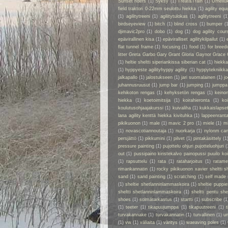
Sunset riders
(1)
Syksy
(1)
Treat&Train
(1)
Urheilu
field traktori 0-22mm seulottu hiekka
(1)
agility eq
(1)
agilitytreeni
(1)
agilitytulokas
(1)
aglitytreeni
(1
birdseyeview
(1)
bitch
(1)
blind cross
(1)
bumper
(
djimavic2pro
(1)
dobo
(1)
dog
(1)
dog agility cour
epävirallinen kisa
(1)
epäviralliset agilitykilpailut
(1)
flat tunnel frame
(1)
focusing
(1)
food
(1)
for breed
litter Greta Garbo Gary Grant Gloria Gaynor Grace 
(1)
heltie sheltti siperiankissa siberian cat
(1)
hiekk
(1)
hyppyeste agilityhyppy agility
(1)
hyppytekniikka
jalkapallo
(1)
jalostukseen
(1)
jari suomalainen
(1)
jo
juhannusruusut
(1)
jump bar
(1)
jumping
(1)
jumppa
kehikoton rengas
(1)
kehyksetön rengas
(1)
keino
hiekka
(1)
koetoimitsija
(1)
koirahieronta
(1)
ko
koulutusohjaajakurssi
(1)
kuivaliha
(1)
kukkaislapse
lana agility kenttä hiekka kivituhka
(1)
lappeenrant
pikikuonon
(1)
male
(1)
mavic 2 pro
(1)
miele
(1)
m
(1)
novascotiannoutaja
(1)
nuorkarja
(1)
nylonm ca
persjättö
(1)
pikkumini
(1)
pilvet
(1)
pintakäsittely
(1
pressure painting
(1)
pujottelu ohjuri pujotteluohjuri
(
out
(1)
pussipaino kiristekalvo painopussi puuilo k
(1)
rapsuttelu
(1)
rata
(1)
rataharjoitus
(1)
ratame
rimankannatin
(1)
rocky pikikuonon xavier sheltti 
sand
(1)
sand painting
(1)
scratching
(1)
self made
(1)
sheltie shetlanninlammaskoira
(1)
sheltie puppie
sheltti shetlanninlammaskoira
(1)
sheltti pentu sh
shoes
(1)
solmätarkastus
(1)
startti
(1)
subscribe
(1
(1)
teeter
(1)
tikapuujumppa
(1)
tikapuutreeni
(1)
t
turvakannake
(1)
turvakannatin
(1)
turvallinen
(1)
un
(1)
vw
(1)
väliaita
(1)
väritys
(1)
waeaving poles
(1)