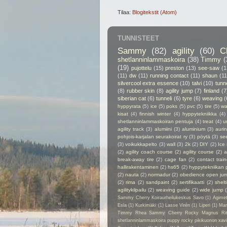
Tilaa:
Blogitekstit (Atom)
TUNNISTEET
Sammy
(82)
agility
(60)
C
shetlanninlammaskoira
(38)
Timmy
(
(19)
pujottelu
(15)
preston
(13)
see-saw
(1
(11)
dw
(11)
running contact
(11)
shaun
(11
silvercool extra essence
(10)
talvi
(10)
tunn
(8)
rubber skin
(8)
agility jump
(7)
finland
(7
siberian cat
(6)
tunneli
(6)
tyre
(6)
weaving
(
hyppyrata
(5)
ice
(5)
poks
(5)
pvc
(5)
tire
(5)
wa
kisat
(4)
finnish winter
(4)
hyppytekniikka
(4)
shetlanninlammaskoiran pentuja
(4)
treat
(4)
u
agility track
(3)
alumiini
(3)
aluminium
(3)
auri
pohjois-karjalan seurakoirat ry
(3)
pöytä
(3)
se
(3)
voikukkapelto
(3)
wall
(3)
2k
(2)
DIY
(2)
Ice
(2)
agility coach course
(2)
agility course
(2)
a
break-away tire
(2)
cage fan
(2)
contact train
hallirakentaminen
(2)
hs65
(2)
hyppytekniikan 
(2)
nauta
(2)
normadur
(2)
obedience open ju
(2)
rima
(2)
sandpaint
(2)
sertifikaatti
(2)
shelt
agilitykilpailu
(2)
weaving guide
(2)
wide jump
Sammy Cherry Koiraurheilukeskus Savo
(1)
Agime
Esla
(1)
Kurkimäki
(1)
Lasse Virén
(1)
Liperi
(1)
Man
Timmy Rhea Sammy Cherry Rocky Magnus Ri
shetlanninlammaskoira puppy rocky pikikuonon xavier