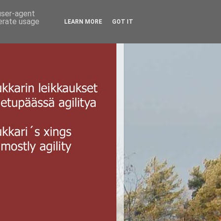
 user-agent
nerate usage
LEARN MORE
GOT IT