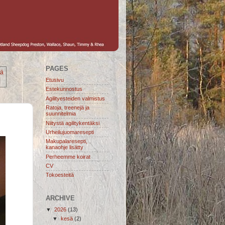
PAGES
tä
Etusivu
Estekunnostus
Agilityesteiden valmistus
Ratoja, treenejä ja
suunnitelmia
Niitystä agilitykentäksi
Urheilujuomaresepti
Makupalaresepti,
kanaohje lisätty
Perheemme koirat
CV
Tokoesteitä
ARCHIVE
▼
2026
(13)
▼
kesä
(2)