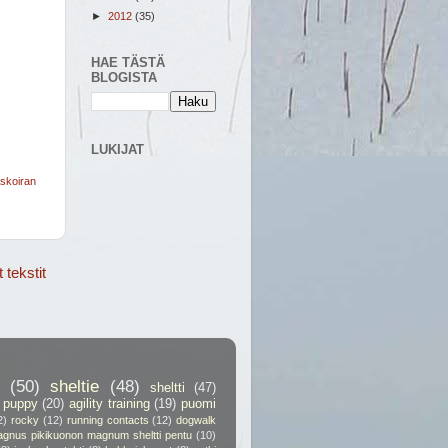
►
2012
(35)
HAE TÄSTÄ
BLOGISTA
LUKIJAT
askoiran
tekstit
(50)
sheltie
(48)
sheltti
(47)
puppy
(20)
agility training
(19)
puomi
2)
rocky
(12)
running contacts
(12)
dogwalk
gnus pikikuonon magnum sheltti pentu
(10)