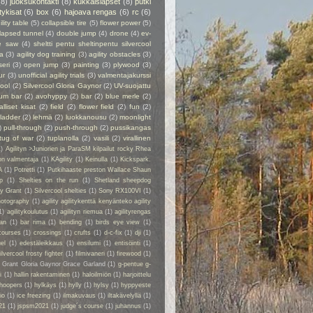
(8)
juoksukontakti
(8)
kukkaislapset
(8)
putki
itykisat
(6)
box
(6)
hajoava rengas
(6)
rc
(6)
ility table
(5)
collapsible tire
(5)
flower power
(5)
lapsed tunnel
(4)
double jump
(4)
drone
(4)
ev-
e saw
(4)
sheltti pentu sheltinpentu silvercool
a
(3)
agility dog training
(3)
agility obstacles
(3)
seri
(3)
open jump
(3)
painting
(3)
plywood
(3)
ur
(3)
unofficial agility trials
(3)
valmentajakurssi
cool
(2)
Silvercool Gloria Gaynor
(2)
UV-suojattu
ium bar
(2)
avohyppy
(2)
bar
(2)
blue merle
(2)
alliset kisat
(2)
field
(2)
flower field
(2)
fun
(2)
ladder
(2)
lehmä
(2)
luokkanousu
(2)
moonlight
)
pull-through
(2)
push-through
(2)
pussikangas
tug of war
(2)
tuplanolla
(2)
vasili
(2)
virallinen
1)
Agilityn >Juniorien ja ParaSM kilpailut rocky Rhea
on valmentaja
(1)
KAgility
(1)
Keinulla
(1)
Kickspark.
A
(1)
Potretti
(1)
Putkihaaste preston Wallace Shaun
p
(1)
Shelties on the run
(1)
Shetland sheepdog
ry Grant
(1)
Silvercool shelties
(1)
Sony RX100VI
(1)
hotography
(1)
agility agilitykenttä kenyänteko agility
1)
agilitykoulutus
(1)
agilityn riemua
(1)
agilityrengas
kan
(1)
bar rima
(1)
bending
(1)
birds eye view
(1)
courses
(1)
crossings
(1)
crufts
(1)
d-c-fix
(1)
dji
(1)
el
(1)
edestäleikkaus
(1)
ensilumi
(1)
entisöinti
(1)
ilvercool frosty fighter
(1)
filmivaneri
(1)
firewood
(1)
y Grant Gloria Gaynor Grace Garland
(1)
g-pentue g-
i
(1)
hallin rakentaminen
(1)
haloilmiön
(1)
harjoittelu
hoopers
(1)
hylkäys
(1)
hylly
(1)
hylsy
(1)
hyppyeste
io
(1)
ice freezing
(1)
ilmakuvaus
(1)
iltakävelyllä
(1)
21
(1)
jspsm2021
(1)
judge´s course
(1)
juhannus
(1)