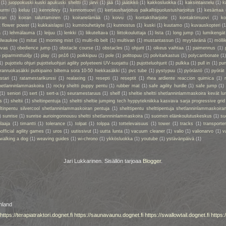
(1)
juoppokuski kuski apukuski sheltti
(1)
järvi
(1)
jää
(1)
jäätikkö
(1)
kakkosluokka
(1)
kaksintaistelu
(1)
k
nurmi
(1)
keluu
(1)
kennolevy
(1)
kennomuovi
(1)
kertausharjoitus paikallispuolustusharjoitus
(1)
kesämaa
iran
(1)
koiran taluttaminen
(1)
koiranelämää
(1)
koivu
(1)
kontaktiharjoite
(1)
kontaktimuovi
(1)
ko
t flower power
(1)
kukkaislapsi
(1)
kumirouhetäyte
(1)
kunnostus
(1)
kuski
(1)
kuutamo
(1)
kuvauskopteri
(1
a
(1)
lehmälauma
(1)
leijuu
(1)
lenkki
(1)
liikuteltava
(1)
liittokouluttaja
(1)
lista
(1)
long jump
(1)
lumikengät
ilwaukee
(1)
mitat
(1)
morning mist
(1)
multi-rib belt
(1)
multivan
(1)
mustantassun
(1)
myytävänä
(1)
mölli
nvas
(1)
obedience jump
(1)
obstacle course
(1)
obstacles
(1)
ohjurit
(1)
oikeus vaihtaa
(1)
paimennus
(1)
)
piparminttuöljy
(1)
play
(1)
pn16
(1)
poikkipuu
(1)
pole
(1)
polttopuu
(1)
polvitarkastus
(1)
polycarrbonate
(1
1)
pujottelu ohjuri pujotteluohjuri agility polyeteeni UV-suojattu
(1)
pujotteluohjurit
(1)
pulkka
(1)
pull in
(1)
pun
oiranruokasäkki putkipaino biltema sora 10-50 hiekkasäkki
(1)
pvc tube
(1)
pystypuu
(1)
pyörästö
(1)
pyörät
stari
(1)
ratamestarikurssi
(1)
realaxing
(1)
resepti
(1)
reseptit
(1)
rhea ardiente reaccion quimica
(1)
shetlanninlammaskoira
(1)
rocky sheltti puppy pentu
(1)
rubber mat
(1)
safe agility hurdle
(1)
safe jump
(1)
(1)
seniori
(1)
sert
(1)
sert-a
(1)
seuramestaruus
(1)
shelf
(1)
sheltie sheltti shetlanninlammaskoira kevät lu
s
(1)
sheltii
(1)
sheltinpentuja
(1)
sheltti sheltie jumping tech hyppytekniikka kasvava sarja progressive grid
eltinpentu silvercool shetlanninlammaskoiran pentuja
(1)
shelttipentu shelttipentuja shetlanninlammaskoiran
)
sunrise
(1)
sunrise aurioingonnousu sheltti shetlannninlammaskoira
(1)
suomen eläinkoulutuskeskus
(1)
su
ilaaja
(1)
timantti
(1)
tolerance
(1)
tolpat
(1)
tolppa
(1)
tottelevaisuus
(1)
tower
(1)
tracks
(1)
transporte
official agility games
(1)
uros
(1)
uutissivut
(1)
uutta lunta
(1)
vacuum cleaner
(1)
valio
(1)
valionarvo
(1)
v
walking a dog
(1)
weaving guides
(1)
wi-chrono
(1)
ykkösluokka
(1)
youtube
(1)
ystävänpäivä
(1)
Jari Lukkarinen. Sisällön tarjoaa
Blogger
.
nland
https://terapiatraktori.dognet.fi
https://saunavaunu.dognet.fi
https://swallowtail.dognet.fi
https: