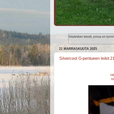
Näytetään tekstit, joissa on tunn
21 MARRASKUUTA 2025
Silvercool G-pentueen leikit 2
ht
h