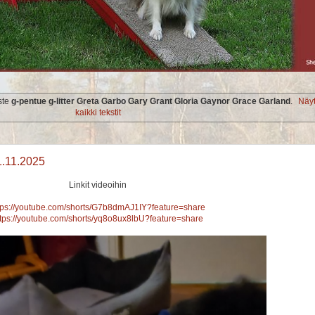
iste
g-pentue g-litter Greta Garbo Gary Grant Gloria Gaynor Grace Garland
.
Näy
kaikki tekstit
1.11.2025
Linkit videoihin
tps://youtube.com/shorts/G7b8dmAJ1IY?feature=share
ttps://youtube.com/shorts/yq8o8ux8lbU?feature=share