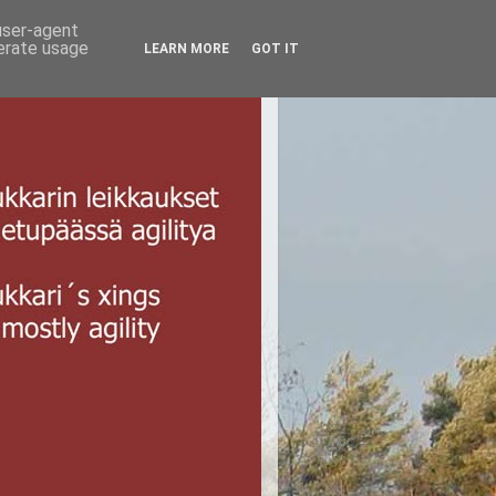
 user-agent
nerate usage
LEARN MORE
GOT IT