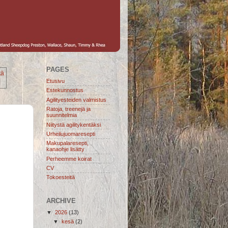
PAGES
tä
Etusivu
Estekunnostus
Agilityesteiden valmistus
Ratoja, treenejä ja
suunnitelmia
Niitystä agilitykentäksi
Urheilujuomaresepti
Makupalaresepti,
kanaohje lisätty
Perheemme koirat
CV
Tokoesteitä
ARCHIVE
▼
2026
(13)
▼
kesä
(2)