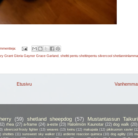
ommentteja:
Gary Grant Gloria Gaynor Grace Garland
,
sheltti pentu sheltinpentu silvercool shetlanninlamm
Etusivu
Vanhemmat 
herry
(59)
shetland sheepdog
(57)
Mustantassun Taikuri
32)
rhea
(27)
a-frame
(24)
a-este
(23)
Haloilmiön Kaunotar
(22)
dog walk
(20)
3)
silvercool frosty fighter
(13)
weaves
(13)
keinu
(12)
makupala
(12)
pikikuonon xavier
(1
)
shelties
(11)
sunsweet sky walker
(11)
ardiente reaccion quimica
(10)
dog agility
(10)
ma