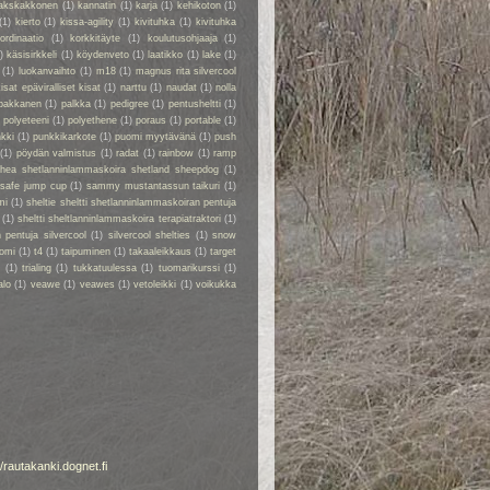
akskakkonen
(1)
kannatin
(1)
karja
(1)
kehikoton
(1)
(1)
kierto
(1)
kissa-agility
(1)
kivituhka
(1)
kivituhka
ordinaatio
(1)
korkkitäyte
(1)
koulutusohjaaja
(1)
)
käsisirkkeli
(1)
köydenveto
(1)
laatikko
(1)
lake
(1)
(1)
luokanvaihto
(1)
m18
(1)
magnus rita silvercool
kisat epäviralliset kisat
(1)
narttu
(1)
naudat
(1)
nolla
pakkanen
(1)
palkka
(1)
pedigree
(1)
pentusheltti
(1)
)
polyeteeni
(1)
polyethene
(1)
poraus
(1)
portable
(1)
kki
(1)
punkkikarkote
(1)
puomi myytävänä
(1)
push
(1)
pöydän valmistus
(1)
radat
(1)
rainbow
(1)
ramp
rhea shetlanninlammaskoira shetland sheepdog
(1)
safe jump cup
(1)
sammy mustantassun taikuri
(1)
mi
(1)
sheltie sheltti shetlanninlammaskoiran pentuja
(1)
sheltti sheltlanninlammaskoira terapiatraktori
(1)
 pentuja silvercool
(1)
silvercool shelties
(1)
snow
omi
(1)
t4
(1)
taipuminen
(1)
takaaleikkaus
(1)
target
r
(1)
trialing
(1)
tukkatuulessa
(1)
tuomarikurssi
(1)
alo
(1)
veawe
(1)
veawes
(1)
vetoleikki
(1)
voikukka
//rautakanki.dognet.fi