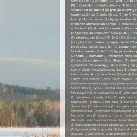
silvercool extra essence
(10)
talvi
(10)
tunn
(8)
rubber skin
(8)
agility jump
(7)
finland
(7
siberian cat
(6)
tunneli
(6)
tyre
(6)
weaving
(
hyppyrata
(5)
ice
(5)
poks
(5)
pvc
(5)
tire
(5)
wa
kisat
(4)
finnish winter
(4)
hyppytekniikka
(4)
shetlanninlammaskoiran pentuja
(4)
treat
(4)
u
agility track
(3)
alumiini
(3)
aluminium
(3)
auri
pohjois-karjalan seurakoirat ry
(3)
pöytä
(3)
se
(3)
voikukkapelto
(3)
wall
(3)
2k
(2)
DIY
(2)
Ice
(2)
agility coach course
(2)
agility course
(2)
a
break-away tire
(2)
cage fan
(2)
contact train
hallirakentaminen
(2)
hs65
(2)
hyppytekniikan 
(2)
nauta
(2)
normadur
(2)
obedience open ju
(2)
rima
(2)
sandpaint
(2)
sertifikaatti
(2)
shelt
agilitykilpailu
(2)
weaving guide
(2)
wide jump
Sammy Cherry Koiraurheilukeskus Savo
(1)
Agime
Esla
(1)
Kurkimäki
(1)
Lasse Virén
(1)
Liperi
(1)
Man
Timmy Rhea Sammy Cherry Rocky Magnus Ri
shetlanninlammaskoira puppy rocky pikikuonon xavier
Sunset riders
(1)
Syksy
(1)
Treat&Train
(1)
Urheilu
field traktori 0-22mm seulottu hiekka
(1)
agility eq
(1)
agilitytreeni
(1)
agilitytulokas
(1)
aglitytreeni
(1
birdseyeview
(1)
bitch
(1)
blind cross
(1)
bumper
(
djimavic2pro
(1)
dobo
(1)
dog
(1)
dog agility cour
epävirallinen kisa
(1)
epäviralliset agilitykilpailut
(1)
flat tunnel frame
(1)
focusing
(1)
food
(1)
for breed
litter Greta Garbo Gary Grant Gloria Gaynor Grace 
(1)
heltie sheltti siperiankissa siberian cat
(1)
hiekk
(1)
hyppyeste agilityhyppy agility
(1)
hyppytekniikka
jalkapallo
(1)
jalostukseen
(1)
jari suomalainen
(1)
jo