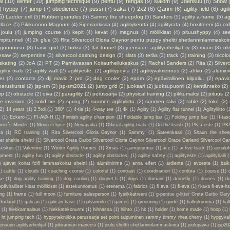
el
(10)
winter
(10)
jumping technique
(9)
pentu
(9)
rengas
(9)
slalom
(9)
Joensuu
(8)
Snow
)
hyppy
(7)
jump
(7)
obedience
(7)
pussi
(7)
säkä
(7)
2x2
(6)
Qarim
(6)
agility field
(6)
agil
6)
Ladder drill
(5)
Rubber granules
(5)
Sammy the sheepdog
(5)
Sanders
(5)
agility a-frame
(5)
ag
llace
(5)
Pikikuonon Magnum
(4)
Siperiankissa
(4)
agilitykenttä
(4)
agilityrata
(4)
boxitreeni
(4)
col
joulu
(4)
jumping course
(4)
kepit
(4)
kevät
(4)
magnus
(4)
möllikisat
(4)
pituushyppy
(4)
se
mpitunneli
(4)
2k glue
(3)
Rita Silvercool Gloria Gaynor pentu puppy sheltti shetlanninlammaskoir
ngonnousu
(3)
basic grid
(3)
boksi
(3)
flat tunnel
(3)
joensuun agilityurheilijat ry
(3)
muuri
(3)
ok
esaw
(3)
serpentine
(3)
silvercool dashing design
(3)
slats
(3)
teräs
(3)
track
(3)
training
(3)
tricolo
 skating
(2)
JoA
(2)
PT
(2)
Pärnävaaran Koiraurheilukeskus
(2)
Rachel Sanders
(2)
Rita
(2)
Silver
gility trials
(2)
agility wall
(2)
agilityeste.
(2)
agilitypöytä
(2)
agilityvalmennus
(2)
ahkio
(2)
alumin
er
(2)
contacts
(2)
dji mavic 2 pro
(2)
dog cooler
(2)
epdm
(2)
epävirallinen kilpailu.
(2)
epävir
peruskurssi
(2)
jsp-sm
(2)
jsp-sm2021
(2)
jump grid
(2)
juoksari
(2)
juoksupuomi
(2)
kentänteko
(2)
mp
(2)
obstacle
(2)
oiva
(2)
paragility
(2)
perussarja
(2)
physical training
(2)
pikkumaksi
(2)
pituus
(2
ie invasion
(2)
solid tire
(2)
spring
(2)
suomen agilityliitto
(2)
suomen talvi
(2)
table
(2)
toko
(2)
(2)
14 years
(1)
2.5tdi
(1)
360°
(1)
4-tie
(1)
4-way tee
(1)
4k
(1)
Agiity
(1)
Agility flat tunnel
(1)
Agilityliitto
(
t
(1)
Eckerö
(1)
FI-AVA-H
(1)
Finnish agility champion
(1)
Foldable jump bar
(1)
Folding jump bar
(1)
II-tas
ner´s Minder
(1)
Moon eclipse
(1)
Nenäpäibä
(1)
Official agility trials
(1)
On the leash
(1)
PK a-este
(1)
PK
ta
(1)
RC training
(1)
Rita Silvercool Gloria Gaynor
(1)
Sammy.
(1)
Sateenkaari
(1)
Shaun the shee
 sheltie sheltti
(1)
Silvercool Greta Garbo Silvercool Gloria Gaynor Silvercool Grace Garland Silvercool Ga
keskus
(1)
Valentine
(1)
Winter Agility Games
(1)
Xmas
(1)
aamusumua
(1)
ace
(1)
active track
(1)
aerialp
uipment
(1)
agility fun
(1)
agility obstacle
(1)
agility obstacles.
(1)
agility safety
(1)
agilityeste
(1)
agilityhalli
(
)
ajavat koirat fci6 lammaskoirat sheltti
(1)
alumiinirima
(1)
anna eifert
(1)
ardiente
(1)
avoeste
(1)
bal
1)
cattle
(1)
clouds
(1)
coaching course
(1)
colorful
(1)
contrast
(1)
coordination
(1)
cordura
(1)
course
(1)
se
(1)
dog agility training
(1)
dog cooling
(1)
dognet.fi
(1)
dogs
(1)
domain
(1)
dronefly
(1)
drones
(1)
du
epäviralliset kisat möllikisat
(1)
estekunnostus
(1)
etenemä
(1)
fabrics
(1)
fi ava
(1)
fi-ava
(1)
fi-ava fi-ava-hs
ing
(1)
frame
(1)
full moon
(1)
furniture salesperson
(1)
fysiikkatreeni
(1)
g-pentue g-litter Greta Garbo Gar
Garland
(1)
galican
(1)
galican base
(1)
galvanoitu
(1)
games
(1)
grooming
(1)
guide
(1)
halkokuorma
(1)
hall
a
(1)
hiekkamaalaus
(1)
hiekkatekonurmi
(1)
hihnassa
(1)
hiihto
(1)
hk
(1)
holder
(1)
home made
(1)
hoop
(1)
 ht jumping tech
(1)
hyppytekniikka perussarja set point taipuminen sammy timmy rhea cherry
(1)
hyppyval
ensuun agilityurheilijat
(1)
jokirannan maneesi
(1)
joulu sheltti shetlanninlammaskoira
(1)
joulupäivä
(1)
jsp20