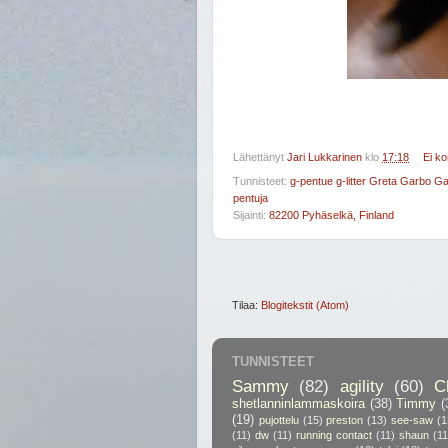
Lähettänyt
Jari Lukkarinen
klo
17:18
Ei k
Tunnisteet:
g-pentue g-litter Greta Garbo 
pentuja
Sijainti:
82200 Pyhäselkä, Finland
Tilaa:
Blogitekstit (Atom)
TUNNISTEET
Sammy
(82)
agility
(60)
C
shetlanninlammaskoira
(38)
Timmy
(
(19)
pujottelu
(15)
preston
(13)
see-saw
(1
(11)
dw
(11)
running contact
(11)
shaun
(11