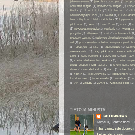
juhannusruusut
(1)
jump bar
(1)
jumping
(1)
jumppa
kehikoton rengas
(1)
kehyksetön rengas
(1)
keino
hiekka
(1)
koetoimitsija
(1)
koirahieronta
(1)
ko
koulutusohjaajakurssi
(1)
kuivaliha
(1)
kukkaislapse
lana agility kenttä hiekka kivituhka
(1)
lappeenrant
pikikuonon
(1)
male
(1)
mavic 2 pro
(1)
miele
(1)
m
(1)
novascotiannoutaja
(1)
nuorkarja
(1)
nylonm ca
persjättö
(1)
pikkumini
(1)
pilvet
(1)
pintakäsittely
(1
pressure painting
(1)
pujottelu ohjuri pujotteluohjuri
(
out
(1)
pussipaino kiristekalvo painopussi puuilo k
(1)
rapsuttelu
(1)
rata
(1)
rataharjoitus
(1)
ratame
rimankannatin
(1)
rocky pikikuonon xavier sheltti 
sand
(1)
sand painting
(1)
scratching
(1)
self made
(1)
sheltie shetlanninlammaskoira
(1)
sheltie puppie
sheltti shetlanninlammaskoira
(1)
sheltti pentu sh
shoes
(1)
solmätarkastus
(1)
startti
(1)
subscribe
(1
(1)
teeter
(1)
tikapuujumppa
(1)
tikapuutreeni
(1)
t
turvakannake
(1)
turvakannatin
(1)
turvallinen
(1)
un
(1)
vw
(1)
väliaita
(1)
väritys
(1)
waeaving poles
(1)
TIETOJA MINUSTA
Jari Lukkarinen
Joensuu, Hammaslahti, Fi
https://agilityeste.dognet.fi
Tarkastele profiilia