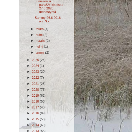
Junnujen ja
paraSM-kisoissa
27.6.2026
menestystä
Sammy 26.6.2016,
ikä 7kk
►
touko
(4)
►
huhti
(2)
►
maalis
(2)
►
helmi
(1)
►
tammi
(2)
►
2025
(24)
►
2024
(1)
►
2023
(20)
►
2022
(7)
►
2021
(25)
►
2020
(73)
►
2019
(62)
►
2018
(56)
►
2017
(40)
►
2016
(89)
►
2015
(58)
►
2014
(69)
►
2013
(55)