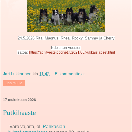
24.5.2026 Rita, Magnus, Rhea, Rocky, Sammy ja Cherry
Edelisten vuosien
satoa:
https://agilityeste.dognet.fi/2021/05/kukkaislapset.html
Jari Lukkarinen
klo
11:42
Ei kommentteja:
Jaa muille
17 toukokuuta 2026
Putkihaaste
"Varo vajaita, oli
Pahkasian