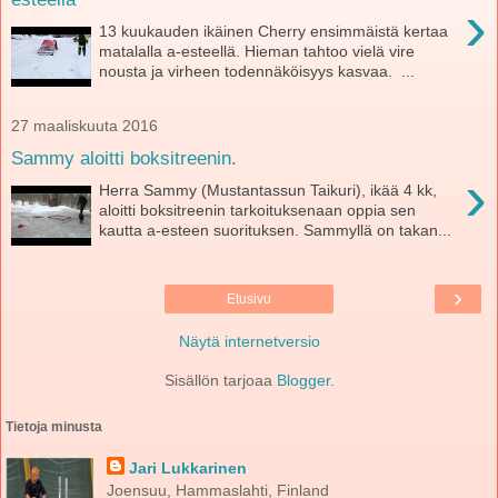
›
13 kuukauden ikäinen Cherry ensimmäistä kertaa
matalalla a-esteellä. Hieman tahtoo vielä vire
nousta ja virheen todennäköisyys kasvaa. ...
27 maaliskuuta 2016
Sammy aloitti boksitreenin.
›
Herra Sammy (Mustantassun Taikuri), ikää 4 kk,
aloitti boksitreenin tarkoituksenaan oppia sen
kautta a-esteen suorituksen. Sammyllä on takan...
›
Etusivu
Näytä internetversio
Sisällön tarjoaa
Blogger
.
Tietoja minusta
Jari Lukkarinen
Joensuu, Hammaslahti, Finland