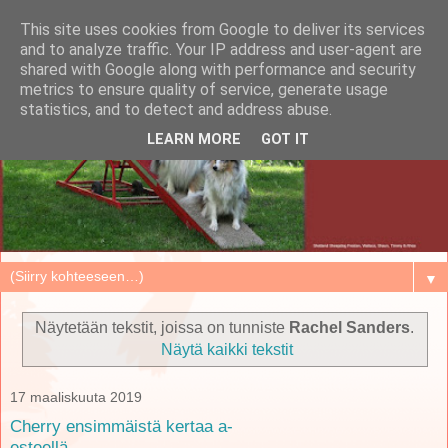
This site uses cookies from Google to deliver its services
and to analyze traffic. Your IP address and user-agent are
shared with Google along with performance and security
metrics to ensure quality of service, generate usage
statistics, and to detect and address abuse.
LEARN MORE
GOT IT
▼
Näytetään tekstit, joissa on tunniste
Rachel Sanders
.
Näytä kaikki tekstit
17 maaliskuuta 2019
Cherry ensimmäistä kertaa a-
esteellä