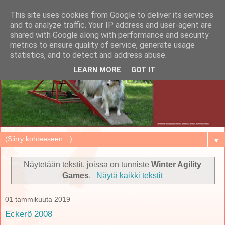
This site uses cookies from Google to deliver its services
and to analyze traffic. Your IP address and user-agent are
shared with Google along with performance and security
metrics to ensure quality of service, generate usage
statistics, and to detect and address abuse.
LEARN MORE
GOT IT
▼
Näytetään tekstit, joissa on tunniste
Winter Agility
Games
.
Näytä kaikki tekstit
01 tammikuuta 2019
Eckerö 2008