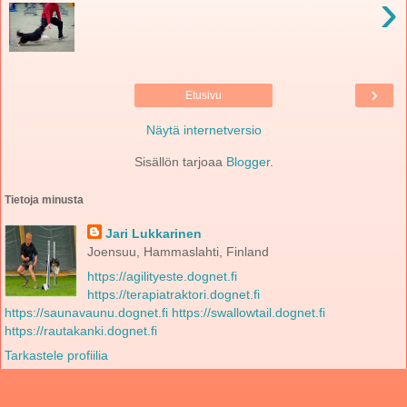
›
›
Etusivu
Näytä internetversio
Sisällön tarjoaa
Blogger
.
Tietoja minusta
Jari Lukkarinen
Joensuu, Hammaslahti, Finland
https://agilityeste.dognet.fi
https://terapiatraktori.dognet.fi
https://saunavaunu.dognet.fi
https://swallowtail.dognet.fi
https://rautakanki.dognet.fi
Tarkastele profiilia