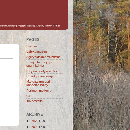
PAGES
Etusivu
Estekunnostus
Agilityesteiden valmistus
Ratoja, treenejä ja
suunnitelmia
Niitystä agilitykentäksi
Urheilujuomaresepti
Makupalaresepti,
kanaohje lisätty
Perheemme koirat
CV
Tokoesteitä
ARCHIVE
►
2026
(13)
►
2025
(24)