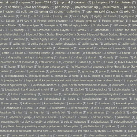
peruskurssi
(2)
jsp-sm
(2)
jsp-sm2021
(2)
jump grid
(2)
juoksari
(2)
juoksupuomi
(2)
kentänteko
(2)
mp
(2)
obstacle
(2)
oiva
(2)
paragility
(2)
perussarja
(2)
physical training
(2)
pikkumaksi
(2)
pituus
(2
ie invasion
(2)
solid tire
(2)
spring
(2)
suomen agilityliitto
(2)
suomen talvi
(2)
table
(2)
toko
(2)
(2)
14 years
(1)
2.5tdi
(1)
360°
(1)
4-tie
(1)
4-way tee
(1)
4k
(1)
Agiity
(1)
Agility flat tunnel
(1)
Agilityliitto
(
t
(1)
Eckerö
(1)
FI-AVA-H
(1)
Finnish agility champion
(1)
Foldable jump bar
(1)
Folding jump bar
(1)
II-tas
ner´s Minder
(1)
Moon eclipse
(1)
Nenäpäibä
(1)
Official agility trials
(1)
On the leash
(1)
PK a-este
(1)
PK
ta
(1)
RC training
(1)
Rita Silvercool Gloria Gaynor
(1)
Sammy.
(1)
Sateenkaari
(1)
Shaun the shee
 sheltie sheltti
(1)
Silvercool Greta Garbo Silvercool Gloria Gaynor Silvercool Grace Garland Silvercool Ga
keskus
(1)
Valentine
(1)
Winter Agility Games
(1)
Xmas
(1)
aamusumua
(1)
ace
(1)
active track
(1)
aerialp
uipment
(1)
agility fun
(1)
agility obstacle
(1)
agility obstacles.
(1)
agility safety
(1)
agilityeste
(1)
agilityhalli
(
)
ajavat koirat fci6 lammaskoirat sheltti
(1)
alumiinirima
(1)
anna eifert
(1)
ardiente
(1)
avoeste
(1)
bal
1)
cattle
(1)
clouds
(1)
coaching course
(1)
colorful
(1)
contrast
(1)
coordination
(1)
cordura
(1)
course
(1)
se
(1)
dog agility training
(1)
dog cooling
(1)
dognet.fi
(1)
dogs
(1)
domain
(1)
dronefly
(1)
drones
(1)
du
epäviralliset kisat möllikisat
(1)
estekunnostus
(1)
etenemä
(1)
fabrics
(1)
fi ava
(1)
fi-ava
(1)
fi-ava fi-ava-hs
ing
(1)
frame
(1)
full moon
(1)
furniture salesperson
(1)
fysiikkatreeni
(1)
g-pentue g-litter Greta Garbo Gar
Garland
(1)
galican
(1)
galican base
(1)
galvanoitu
(1)
games
(1)
grooming
(1)
guide
(1)
halkokuorma
(1)
hall
a
(1)
hiekkamaalaus
(1)
hiekkatekonurmi
(1)
hihnassa
(1)
hiihto
(1)
hk
(1)
holder
(1)
home made
(1)
hoop
(1)
 ht jumping tech
(1)
hyppytekniikka perussarja set point taipuminen sammy timmy rhea cherry
(1)
hyppyval
ensuun agilityurheilijat
(1)
jokirannan maneesi
(1)
joulu sheltti shetlanninlammaskoira
(1)
joulupäivä
(1)
jsp20
(1)
juoppokuski kuski apukuski sheltti
(1)
järvi
(1)
jää
(1)
jäätikkö
(1)
kakkosluokka
(1)
kaksintaistelu
(1)
k
nurmi
(1)
keluu
(1)
kennolevy
(1)
kennomuovi
(1)
kertausharjoitus paikallispuolustusharjoitus
(1)
kesämaa
iran
(1)
koiran taluttaminen
(1)
koiranelämää
(1)
koivu
(1)
kontaktiharjoite
(1)
kontaktimuovi
(1)
ko
t flower power
(1)
kukkaislapsi
(1)
kumirouhetäyte
(1)
kunnostus
(1)
kuski
(1)
kuutamo
(1)
kuvauskopteri
(1
a
(1)
lehmälauma
(1)
leijuu
(1)
lenkki
(1)
liikuteltava
(1)
liittokouluttaja
(1)
lista
(1)
long jump
(1)
lumikengät
ilwaukee
(1)
mitat
(1)
morning mist
(1)
multi-rib belt
(1)
multivan
(1)
mustantassun
(1)
myytävänä
(1)
mölli
nvas
(1)
obedience jump
(1)
obstacle course
(1)
obstacles
(1)
ohjurit
(1)
oikeus vaihtaa
(1)
paimennus
(1)
)
piparminttuöljy
(1)
play
(1)
pn16
(1)
poikkipuu
(1)
pole
(1)
polttopuu
(1)
polvitarkastus
(1)
polycarrbonate
(1
1)
pujottelu ohjuri pujotteluohjuri agility polyeteeni UV-suojattu
(1)
pujotteluohjurit
(1)
pulkka
(1)
pull in
(1)
pun
oiranruokasäkki putkipaino biltema sora 10-50 hiekkasäkki
(1)
pvc tube
(1)
pystypuu
(1)
pyörästö
(1)
pyörät
stari
(1)
ratamestarikurssi
(1)
realaxing
(1)
resepti
(1)
reseptit
(1)
rhea ardiente reaccion quimica
(1)