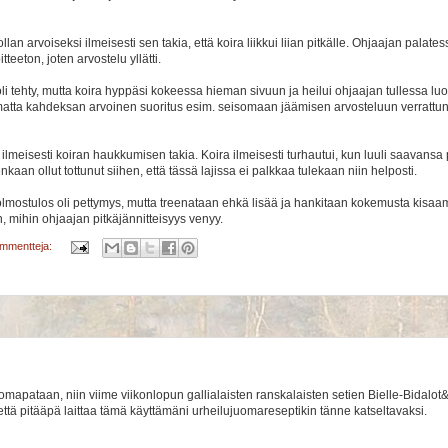
an arvoiseksi ilmeisesti sen takia, että koira liikkui liian pitkälle. Ohjaajan palates
teeton, joten arvostelu yllätti.
li tehty, mutta koira hyppäsi kokeessa hieman sivuun ja heilui ohjaajan tullessa luo
matta kahdeksan arvoinen suoritus esim. seisomaan jäämisen arvosteluun verrattun
ilmeisesti koiran haukkumisen takia. Koira ilmeisesti turhautui, kun luuli saavansa
kaan ollut tottunut siihen, että tässä lajissa ei palkkaa tulekaan niin helposti.
mostulos oli pettymys, mutta treenataan ehkä lisää ja hankitaan kokemusta kisaam
n, mihin ohjaajan pitkäjännitteisyys venyy.
ommentteja:
mapataan, niin viime viikonlopun gallialaisten ranskalaisten setien Bielle-Bidalo
että pitääpä laittaa tämä käyttämäni urheilujuomareseptikin tänne katseltavaksi.