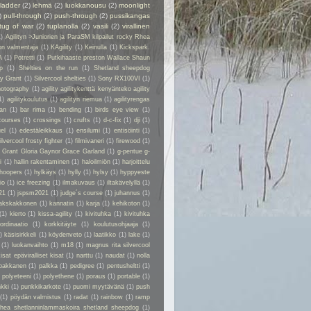
ladder
(2)
lehmä
(2)
luokkanousu
(2)
moonlight
)
pull-through
(2)
push-through
(2)
pussikangas
tug of war
(2)
tuplanolla
(2)
vasili
(2)
virallinen
1)
Agilityn >Juniorien ja ParaSM kilpailut rocky Rhea
on valmentaja
(1)
KAgility
(1)
Keinulla
(1)
Kickspark.
A
(1)
Potretti
(1)
Putkihaaste preston Wallace Shaun
p
(1)
Shelties on the run
(1)
Shetland sheepdog
ry Grant
(1)
Silvercool shelties
(1)
Sony RX100VI
(1)
hotography
(1)
agility agilitykenttä kenyänteko agility
1)
agilitykoulutus
(1)
agilityn riemua
(1)
agilityrengas
kan
(1)
bar rima
(1)
bending
(1)
birds eye view
(1)
courses
(1)
crossings
(1)
crufts
(1)
d-c-fix
(1)
dji
(1)
el
(1)
edestäleikkaus
(1)
ensilumi
(1)
entisöinti
(1)
ilvercool frosty fighter
(1)
filmivaneri
(1)
firewood
(1)
y Grant Gloria Gaynor Grace Garland
(1)
g-pentue g-
i
(1)
hallin rakentaminen
(1)
haloilmiön
(1)
harjoittelu
hoopers
(1)
hylkäys
(1)
hylly
(1)
hylsy
(1)
hyppyeste
io
(1)
ice freezing
(1)
ilmakuvaus
(1)
iltakävelyllä
(1)
21
(1)
jspsm2021
(1)
judge´s course
(1)
juhannus
(1)
akskakkonen
(1)
kannatin
(1)
karja
(1)
kehikoton
(1)
(1)
kierto
(1)
kissa-agility
(1)
kivituhka
(1)
kivituhka
ordinaatio
(1)
korkkitäyte
(1)
koulutusohjaaja
(1)
)
käsisirkkeli
(1)
köydenveto
(1)
laatikko
(1)
lake
(1)
(1)
luokanvaihto
(1)
m18
(1)
magnus rita silvercool
kisat epäviralliset kisat
(1)
narttu
(1)
naudat
(1)
nolla
pakkanen
(1)
palkka
(1)
pedigree
(1)
pentusheltti
(1)
)
polyeteeni
(1)
polyethene
(1)
poraus
(1)
portable
(1)
kki
(1)
punkkikarkote
(1)
puomi myytävänä
(1)
push
(1)
pöydän valmistus
(1)
radat
(1)
rainbow
(1)
ramp
rhea shetlanninlammaskoira shetland sheepdog
(1)