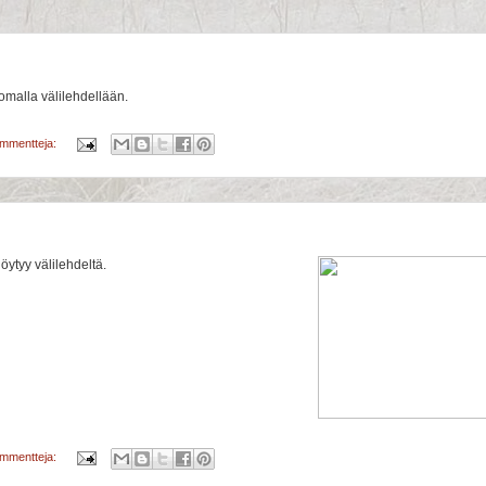
malla välilehdellään.
ommentteja:
öytyy välilehdeltä.
ommentteja: