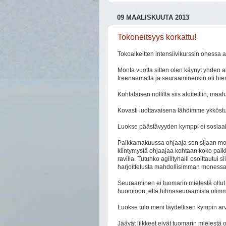
09 MAALISKUUTA 2013
Tokoneitsyys korkattu!
Tokoalkeitten intensiivikurssin ohessa a
Monta vuotta sitten olen käynyt yhden a
treenaamatta ja seuraaminenkin oli hi
Kohtalaisen nollilta siis aloitettiin,
Kovasti luottavaisena lähdimme ykköst
Luokse päästävyyden kymppi ei sosiaalise
Paikkamakuussa ohjaaja sen sijaan moka
kiintymystä ohjaajaa kohtaan koko paik
ravilla. Tutuhko agilityhalli osoittautui s
harjoittelusta mahdollisimman monessa e
Seuraaminen ei tuomarin mielestä ollut r
huomioon, että hihnaseuraamista olimme
Luokse tulo meni täydellisen kympin arv
Jäävät liikkeet eivät tuomarin mielestä