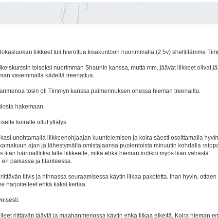
lokasluokan liikkeet tuli hierottua kisakuntoon nuorimmalla (2.5v) sheltillämme Tim
lkeiskurssin toiseksi nuorimman Shaunin kanssa, mutta mm. jäävät liikkeet olivat j
eman vasemmalla kädellä treenattua.
 maahanmenoa tosin oli Timmyn kanssa paimennuksen ohessa hieman treenailtu.
ulosta hakemaan.
lle koiralle ollut yllätys.
si unohtamalla liikkeenohjaajan kuuntelemisen ja koira säesti osoittamalla hyvin
kamakuun ajan ja lähestymällä omistajaansa puolentoista minuutin kohdalla reipp
iis liian häiriöalttiiksi tälle liikkeelle, mikä ehkä hieman indikoi myös liian vähästä
ri paikassa ja tilanteessa.
iittävän tiivis ja hihnassa seuraamisessa käytin liikaa pakotetta. Ihan hyvin, ottaen
 harjoitelleet ehkä kaksi kertaa.
oisesti.
 olleet riittävän jääviä ja maahanmenossa käytin ehkä liikaa elkeitä. Koira hieman e