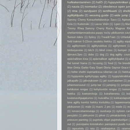
hallirakentaminen
(2)
hs65
(2)
hyppytekniikan 
(2)
nauta
(2)
normadur
(2)
obedience open ju
(2)
rima
(2)
sandpaint
(2)
sertifikaatti
(2)
shelt
agilitykilpailu
(2)
weaving guide
(2)
wide jump
Sammy Cherry Koiraurheilukeskus Savo
(1)
Agime
Esla
(1)
Kurkimäki
(1)
Lasse Virén
(1)
Liperi
(1)
Man
Timmy Rhea Sammy Cherry Rocky Magnus Ri
shetlanninlammaskoira puppy rocky pikikuonon xavier
Sunset riders
(1)
Syksy
(1)
Treat&Train
(1)
Urheilu
field traktori 0-22mm seulottu hiekka
(1)
agility eq
(1)
agilitytreeni
(1)
agilitytulokas
(1)
aglitytreeni
(1
birdseyeview
(1)
bitch
(1)
blind cross
(1)
bumper
(
djimavic2pro
(1)
dobo
(1)
dog
(1)
dog agility cour
epävirallinen kisa
(1)
epäviralliset agilitykilpailut
(1)
flat tunnel frame
(1)
focusing
(1)
food
(1)
for breed
litter Greta Garbo Gary Grant Gloria Gaynor Grace 
(1)
heltie sheltti siperiankissa siberian cat
(1)
hiekk
(1)
hyppyeste agilityhyppy agility
(1)
hyppytekniikka
jalkapallo
(1)
jalostukseen
(1)
jari suomalainen
(1)
jo
juhannusruusut
(1)
jump bar
(1)
jumping
(1)
jumppa
kehikoton rengas
(1)
kehyksetön rengas
(1)
keino
hiekka
(1)
koetoimitsija
(1)
koirahieronta
(1)
ko
koulutusohjaajakurssi
(1)
kuivaliha
(1)
kukkaislapse
lana agility kenttä hiekka kivituhka
(1)
lappeenrant
pikikuonon
(1)
male
(1)
mavic 2 pro
(1)
miele
(1)
m
(1)
novascotiannoutaja
(1)
nuorkarja
(1)
nylonm ca
persjättö
(1)
pikkumini
(1)
pilvet
(1)
pintakäsittely
(1
pressure painting
(1)
pujottelu ohjuri pujotteluohjuri
(
out
(1)
pussipaino kiristekalvo painopussi puuilo k
(1)
rapsuttelu
(1)
rata
(1)
rataharjoitus
(1)
ratame