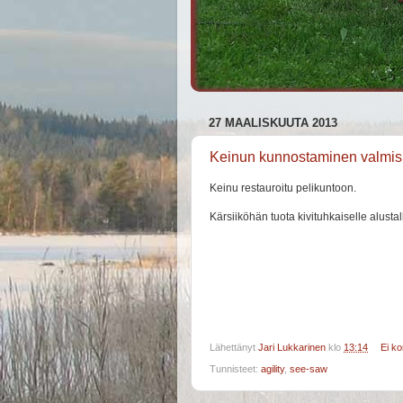
27 MAALISKUUTA 2013
Keinun kunnostaminen valmis
Keinu restauroitu pelikuntoon.
Kärsiiköhän tuota kivituhkaiselle alustal
Lähettänyt
Jari Lukkarinen
klo
13:14
Ei k
Tunnisteet:
agility
,
see-saw