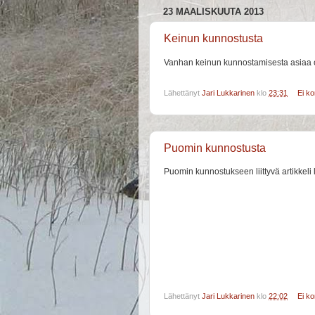
23 MAALISKUUTA 2013
Keinun kunnostusta
Vanhan keinun kunnostamisesta asiaa o
Lähettänyt
Jari Lukkarinen
klo
23:31
Ei k
Puomin kunnostusta
Puomin kunnostukseen liittyvä artikkeli l
Lähettänyt
Jari Lukkarinen
klo
22:02
Ei k