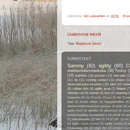
Lähettänyt
Jari Lukkarinen
klo
10:31
Ei k
Uudemmat tekstit
Tilaa:
Blogitekstit (Atom)
TUNNISTEET
Sammy
(82)
agility
(60)
C
shetlanninlammaskoira
(38)
Timmy
(
(19)
pujottelu
(15)
preston
(13)
see-saw
(1
(11)
dw
(11)
running contact
(11)
shaun
(11
silvercool extra essence
(10)
talvi
(10)
tunn
(8)
rubber skin
(8)
agility jump
(7)
finland
(7
siberian cat
(6)
tunneli
(6)
tyre
(6)
weaving
(
hyppyrata
(5)
ice
(5)
poks
(5)
pvc
(5)
tire
(5)
wa
kisat
(4)
finnish winter
(4)
hyppytekniikka
(4)
shetlanninlammaskoiran pentuja
(4)
treat
(4)
u
agility track
(3)
alumiini
(3)
aluminium
(3)
auri
pohjois-karjalan seurakoirat ry
(3)
pöytä
(3)
se
(3)
voikukkapelto
(3)
wall
(3)
2k
(2)
DIY
(2)
Ice
(2)
agility coach course
(2)
agility course
(2)
a
break-away tire
(2)
cage fan
(2)
contact train