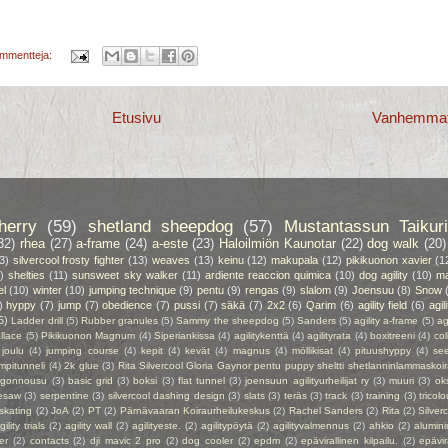
ommentteja:
Etusivu
Vanhemmat 
herry
(59)
shetland sheepdog
(57)
Mustantassun Taikuri
32)
rhea
(27)
a-frame
(24)
a-este
(23)
Haloilmiön Kaunotar
(22)
dog walk
(20)
3)
silvercool frosty fighter
(13)
weaves
(13)
keinu
(12)
makupala
(12)
pikikuonon xavier
(1
)
shelties
(11)
sunsweet sky walker
(11)
ardiente reaccion quimica
(10)
dog agility
(10)
ma
el
(10)
winter
(10)
jumping technique
(9)
pentu
(9)
rengas
(9)
slalom
(9)
Joensuu
(8)
Snow
)
hyppy
(7)
jump
(7)
obedience
(7)
pussi
(7)
säkä
(7)
2x2
(6)
Qarim
(6)
agility field
(6)
agil
6)
Ladder drill
(5)
Rubber granules
(5)
Sammy the sheepdog
(5)
Sanders
(5)
agility a-frame
(5)
ag
llace
(5)
Pikikuonon Magnum
(4)
Siperiankissa
(4)
agilitykenttä
(4)
agilityrata
(4)
boxitreeni
(4)
col
joulu
(4)
jumping course
(4)
kepit
(4)
kevät
(4)
magnus
(4)
möllikisat
(4)
pituushyppy
(4)
se
mpitunneli
(4)
2k glue
(3)
Rita Silvercool Gloria Gaynor pentu puppy sheltti shetlanninlammaskoir
ngonnousu
(3)
basic grid
(3)
boksi
(3)
flat tunnel
(3)
joensuun agilityurheilijat ry
(3)
muuri
(3)
ok
esaw
(3)
serpentine
(3)
silvercool dashing design
(3)
slats
(3)
teräs
(3)
track
(3)
training
(3)
tricolo
 skating
(2)
JoA
(2)
PT
(2)
Pärnävaaran Koiraurheilukeskus
(2)
Rachel Sanders
(2)
Rita
(2)
Silver
gility trials
(2)
agility wall
(2)
agilityeste.
(2)
agilitypöytä
(2)
agilityvalmennus
(2)
ahkio
(2)
alumin
er
(2)
contacts
(2)
dji mavic 2 pro
(2)
dog cooler
(2)
epdm
(2)
epävirallinen kilpailu.
(2)
epävir