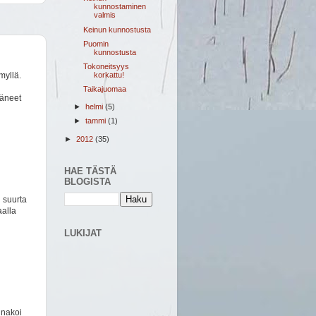
kunnostaminen
valmis
Keinun kunnostusta
Puomin
kunnostusta
Tokoneitsyys
korkattu!
myllä.
Taikajuomaa
ääneet
►
helmi
(5)
►
tammi
(1)
►
2012
(35)
HAE TÄSTÄ
BLOGISTA
 suurta
aalla
LUKIJAT
nnakoi