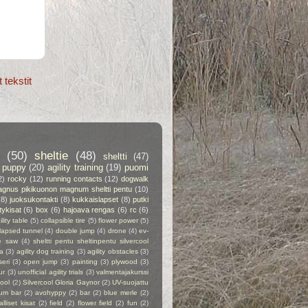
tekstit
(50)
sheltie
(48)
sheltti
(47)
puppy
(20)
agility training
(19)
puomi
2)
rocky
(12)
running contacts
(12)
dogwalk
gnus pikikuonon magnum sheltti pentu
(10)
(8)
juoksukontakti
(8)
kukkaislapset
(8)
putki
itykisat
(6)
box
(6)
hajoava rengas
(6)
rc
(6)
ility table
(5)
collapsible tire
(5)
flower power
(5)
lapsed tunnel
(4)
double jump
(4)
drone
(4)
ev-
e saw
(4)
sheltti pentu sheltinpentu silvercool
a
(3)
agility dog training
(3)
agility obstacles
(3)
seri
(3)
open jump
(3)
painting
(3)
plywood
(3)
ur
(3)
unofficial agility trials
(3)
valmentajakurssi
cool
(2)
Silvercool Gloria Gaynor
(2)
UV-suojattu
ium bar
(2)
avohyppy
(2)
bar
(2)
blue merle
(2)
alliset kisat
(2)
field
(2)
flower field
(2)
fun
(2)