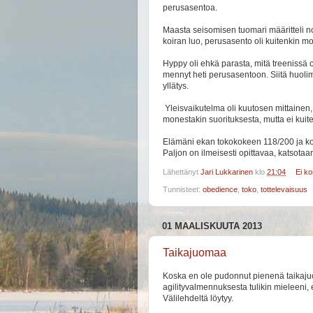
perusasentoa.
Maasta seisomisen tuomari määritteli noll
koiran luo, perusasento oli kuitenkin moit
Hyppy oli ehkä parasta, mitä treenissä o
mennyt heti perusasentoon. Siitä huoli
yllätys.
Yleisvaikutelma oli kuutosen mittainen, 
monestakin suorituksesta, mutta ei kuiten
Elämäni ekan tokokokeen 118/200 ja kol
Paljon on ilmeisesti opittavaa, katsotaa
Lähettänyt
Jari Lukkarinen
klo
21:04
Ei k
Tunnisteet:
obedience
,
toko
,
tottelevaisuus
01 MAALISKUUTA 2013
Taikajuomaa
Koska en ole pudonnut pienenä taikajuo
agilityvalmennuksesta tulikin mieleeni, 
Välilehdeltä löytyy.