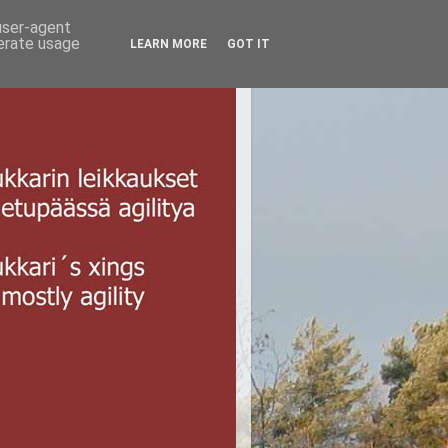
 user-agent
nerate usage
LEARN MORE
GOT IT