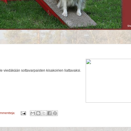
le viedäkään sottavarpaisten kisakoirien liattavaksi.
ommentteja: