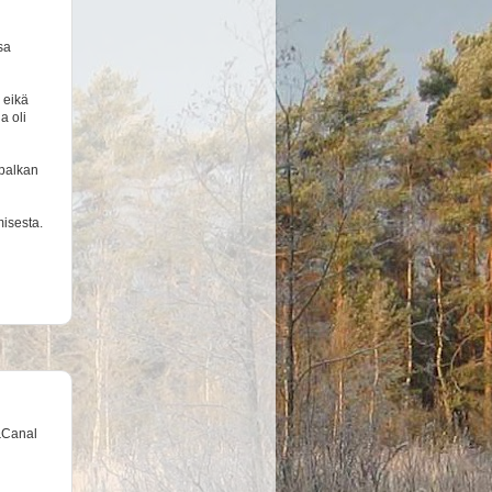
sa
 eikä
a oli
 palkan
isesta.
t&Canal