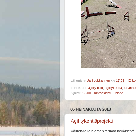
Lähettänyt
Jari Lukkarinen
klo
17:59
Ei k
Tunnisteet:
agility field
,
agilitykenttä
,
juhannu
Sijainti:
82200 Hammaslahti, Finland
05 HEINÄKUUTA 2013
Agilitykenttäprojekti
Välilehdellä hieman tarinaa keväisestä 