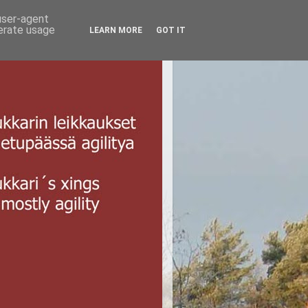
 user-agent
nerate usage
LEARN MORE
GOT IT