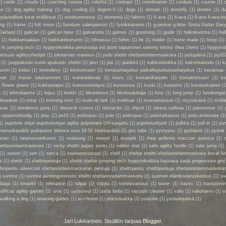
1)
cattle
(1)
clouds
(1)
coaching course
(1)
colorful
(1)
contrast
(1)
coordination
(1)
cordura
(1)
course
(1)
se
(1)
dog agility training
(1)
dog cooling
(1)
dognet.fi
(1)
dogs
(1)
domain
(1)
dronefly
(1)
drones
(1)
du
epäviralliset kisat möllikisat
(1)
estekunnostus
(1)
etenemä
(1)
fabrics
(1)
fi ava
(1)
fi-ava
(1)
fi-ava fi-ava-hs
ing
(1)
frame
(1)
full moon
(1)
furniture salesperson
(1)
fysiikkatreeni
(1)
g-pentue g-litter Greta Garbo Gar
Garland
(1)
galican
(1)
galican base
(1)
galvanoitu
(1)
games
(1)
grooming
(1)
guide
(1)
halkokuorma
(1)
hall
a
(1)
hiekkamaalaus
(1)
hiekkatekonurmi
(1)
hihnassa
(1)
hiihto
(1)
hk
(1)
holder
(1)
home made
(1)
hoop
(1)
 ht jumping tech
(1)
hyppytekniikka perussarja set point taipuminen sammy timmy rhea cherry
(1)
hyppyval
ensuun agilityurheilijat
(1)
jokirannan maneesi
(1)
joulu sheltti shetlanninlammaskoira
(1)
joulupäivä
(1)
jsp20
(1)
juoppokuski kuski apukuski sheltti
(1)
järvi
(1)
jää
(1)
jäätikkö
(1)
kakkosluokka
(1)
kaksintaistelu
(1)
k
nurmi
(1)
keluu
(1)
kennolevy
(1)
kennomuovi
(1)
kertausharjoitus paikallispuolustusharjoitus
(1)
kesämaa
iran
(1)
koiran taluttaminen
(1)
koiranelämää
(1)
koivu
(1)
kontaktiharjoite
(1)
kontaktimuovi
(1)
ko
t flower power
(1)
kukkaislapsi
(1)
kumirouhetäyte
(1)
kunnostus
(1)
kuski
(1)
kuutamo
(1)
kuvauskopteri
(1
a
(1)
lehmälauma
(1)
leijuu
(1)
lenkki
(1)
liikuteltava
(1)
liittokouluttaja
(1)
lista
(1)
long jump
(1)
lumikengät
ilwaukee
(1)
mitat
(1)
morning mist
(1)
multi-rib belt
(1)
multivan
(1)
mustantassun
(1)
myytävänä
(1)
mölli
nvas
(1)
obedience jump
(1)
obstacle course
(1)
obstacles
(1)
ohjurit
(1)
oikeus vaihtaa
(1)
paimennus
(1)
)
piparminttuöljy
(1)
play
(1)
pn16
(1)
poikkipuu
(1)
pole
(1)
polttopuu
(1)
polvitarkastus
(1)
polycarrbonate
(1
1)
pujottelu ohjuri pujotteluohjuri agility polyeteeni UV-suojattu
(1)
pujotteluohjurit
(1)
pulkka
(1)
pull in
(1)
pun
oiranruokasäkki putkipaino biltema sora 10-50 hiekkasäkki
(1)
pvc tube
(1)
pystypuu
(1)
pyörästö
(1)
pyörät
stari
(1)
ratamestarikurssi
(1)
realaxing
(1)
resepti
(1)
reseptit
(1)
rhea ardiente reaccion quimica
(1)
shetlanninlammaskoira
(1)
rocky sheltti puppy pentu
(1)
rubber mat
(1)
safe agility hurdle
(1)
safe jump
(1)
(1)
seniori
(1)
sert
(1)
sert-a
(1)
seuramestaruus
(1)
shelf
(1)
sheltie sheltti shetlanninlammaskoira kevät lu
s
(1)
sheltii
(1)
sheltinpentuja
(1)
sheltti sheltie jumping tech hyppytekniikka kasvava sarja progressive grid
eltinpentu silvercool shetlanninlammaskoiran pentuja
(1)
shelttipentu shelttipentuja shetlanninlammaskoiran
)
sunrise
(1)
sunrise aurioingonnousu sheltti shetlannninlammaskoira
(1)
suomen eläinkoulutuskeskus
(1)
su
ilaaja
(1)
timantti
(1)
tolerance
(1)
tolpat
(1)
tolppa
(1)
tottelevaisuus
(1)
tower
(1)
tracks
(1)
transporte
official agility games
(1)
uros
(1)
uutissivut
(1)
uutta lunta
(1)
vacuum cleaner
(1)
valio
(1)
valionarvo
(1)
v
walking a dog
(1)
weaving guides
(1)
wi-chrono
(1)
ykkösluokka
(1)
youtube
(1)
ystävänpäivä
(1)
Jari Lukkarinen. Sisällön tarjoaa
Blogger
.