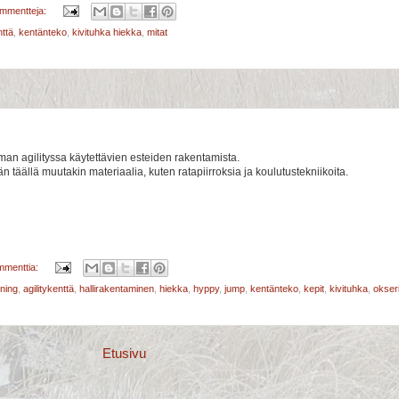
ommentteja:
nttä
,
kentänteko
,
kivituhka hiekka
,
mitat
eman agilityssa käytettävien esteiden rakentamista.
täällä muutakin materiaalia, kuten ratapiirroksia ja koulutustekniikoita.
mmenttia:
ining
,
agilitykenttä
,
hallirakentaminen
,
hiekka
,
hyppy
,
jump
,
kentänteko
,
kepit
,
kivituhka
,
okser
Etusivu