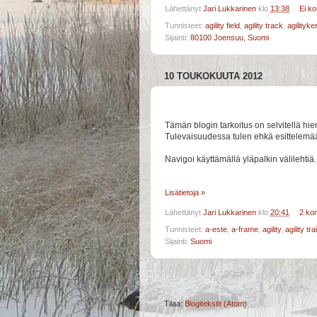
Lähettänyt
Jari Lukkarinen
klo
13:38
Ei k
Tunnisteet:
agility field
,
agility track
,
agilityke
Sijainti:
80100 Joensuu, Suomi
10 TOUKOKUUTA 2012
Tämän blogin tarkoitus on selvitellä hi
Tulevaisuudessa tulen ehkä esittelemään 
Navigoi käyttämällä yläpalkin välilehtiä.
Lisätietoja »
Lähettänyt
Jari Lukkarinen
klo
20:41
2 ko
Tunnisteet:
a-este
,
a-frame
,
agility
,
agility tra
Sijainti:
Suomi
Tilaa:
Blogitekstit (Atom)