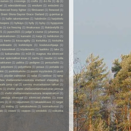
courses
(1)
crossings
(1)
crufts
(1)
d-c-fix
(1)
dji
(1)
el
(1)
edestäleikkaus
(1)
ensilumi
(1)
entisöinti
(1)
ilvercool frosty fighter
(1)
filmivaneri
(1)
firewood
(1)
y Grant Gloria Gaynor Grace Garland
(1)
g-pentue g-
i
(1)
hallin rakentaminen
(1)
haloilmiön
(1)
harjoittelu
hoopers
(1)
hylkäys
(1)
hylly
(1)
hylsy
(1)
hyppyeste
io
(1)
ice freezing
(1)
ilmakuvaus
(1)
iltakävelyllä
(1)
21
(1)
jspsm2021
(1)
judge´s course
(1)
juhannus
(1)
akskakkonen
(1)
kannatin
(1)
karja
(1)
kehikoton
(1)
(1)
kierto
(1)
kissa-agility
(1)
kivituhka
(1)
kivituhka
ordinaatio
(1)
korkkitäyte
(1)
koulutusohjaaja
(1)
)
käsisirkkeli
(1)
köydenveto
(1)
laatikko
(1)
lake
(1)
(1)
luokanvaihto
(1)
m18
(1)
magnus rita silvercool
kisat epäviralliset kisat
(1)
narttu
(1)
naudat
(1)
nolla
pakkanen
(1)
palkka
(1)
pedigree
(1)
pentusheltti
(1)
)
polyeteeni
(1)
polyethene
(1)
poraus
(1)
portable
(1)
kki
(1)
punkkikarkote
(1)
puomi myytävänä
(1)
push
(1)
pöydän valmistus
(1)
radat
(1)
rainbow
(1)
ramp
rhea shetlanninlammaskoira shetland sheepdog
(1)
safe jump cup
(1)
sammy mustantassun taikuri
(1)
mi
(1)
sheltie sheltti shetlanninlammaskoiran pentuja
(1)
sheltti sheltlanninlammaskoira terapiatraktori
(1)
 pentuja silvercool
(1)
silvercool shelties
(1)
snow
omi
(1)
t4
(1)
taipuminen
(1)
takaaleikkaus
(1)
target
r
(1)
trialing
(1)
tukkatuulessa
(1)
tuomarikurssi
(1)
alo
(1)
veawe
(1)
veawes
(1)
vetoleikki
(1)
voikukka