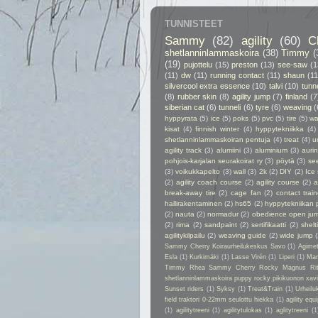
TUNNISTEET
Sammy
(82)
agility
(60)
C
shetlanninlammaskoira
(38)
Timmy
(
(19)
pujottelu
(15)
preston
(13)
see-saw
(1
(11)
dw
(11)
running contact
(11)
shaun
(11
silvercool extra essence
(10)
talvi
(10)
tunn
(8)
rubber skin
(8)
agility jump
(7)
finland
(7
siberian cat
(6)
tunneli
(6)
tyre
(6)
weaving
(
hyppyrata
(5)
ice
(5)
poks
(5)
pvc
(5)
tire
(5)
wa
kisat
(4)
finnish winter
(4)
hyppytekniikka
(4)
shetlanninlammaskoiran pentuja
(4)
treat
(4)
u
agility track
(3)
alumiini
(3)
aluminium
(3)
auri
pohjois-karjalan seurakoirat ry
(3)
pöytä
(3)
se
(3)
voikukkapelto
(3)
wall
(3)
2k
(2)
DIY
(2)
Ice
(2)
agility coach course
(2)
agility course
(2)
a
break-away tire
(2)
cage fan
(2)
contact train
hallirakentaminen
(2)
hs65
(2)
hyppytekniikan 
(2)
nauta
(2)
normadur
(2)
obedience open ju
(2)
rima
(2)
sandpaint
(2)
sertifikaatti
(2)
shelt
agilitykilpailu
(2)
weaving guide
(2)
wide jump
Sammy Cherry Koiraurheilukeskus Savo
(1)
Agime
Esla
(1)
Kurkimäki
(1)
Lasse Virén
(1)
Liperi
(1)
Man
Timmy Rhea Sammy Cherry Rocky Magnus Ri
shetlanninlammaskoira puppy rocky pikikuonon xavier
Sunset riders
(1)
Syksy
(1)
Treat&Train
(1)
Urheilu
field traktori 0-22mm seulottu hiekka
(1)
agility eq
(1)
agilitytreeni
(1)
agilitytulokas
(1)
aglitytreeni
(1