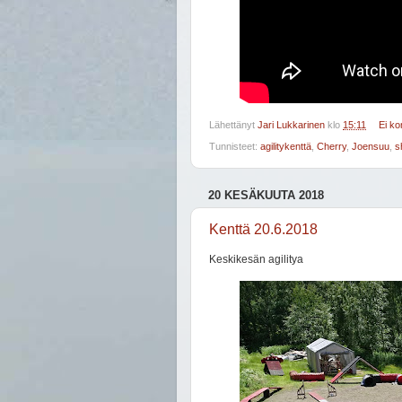
Lähettänyt
Jari Lukkarinen
klo
15:11
Ei k
Tunnisteet:
agilitykenttä
,
Cherry
,
Joensuu
,
sh
20 KESÄKUUTA 2018
Kenttä 20.6.2018
Keskikesän agilitya