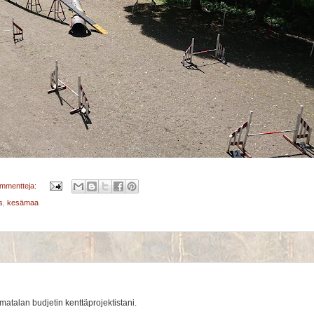
ommentteja:
s
,
kesämaa
matalan budjetin kenttäprojektistani.