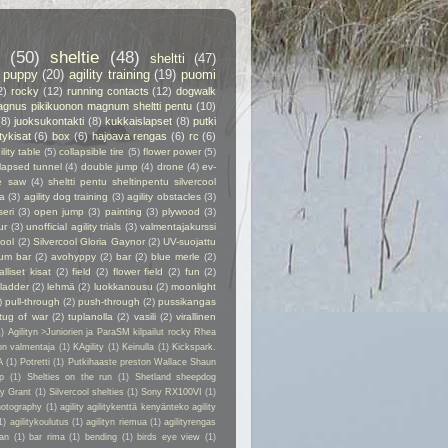
(50)
sheltie
(48)
sheltti
(47)
puppy
(20)
agility training
(19)
puomi
2)
rocky
(12)
running contacts
(12)
dogwalk
gnus pikikuonon magnum sheltti pentu
(10)
(8)
juoksukontakti
(8)
kukkaislapset
(8)
putki
itykisat
(6)
box
(6)
hajoava rengas
(6)
rc
(6)
ility table
(5)
collapsible tire
(5)
flower power
(5)
lapsed tunnel
(4)
double jump
(4)
drone
(4)
ev-
e saw
(4)
sheltti pentu sheltinpentu silvercool
a
(3)
agility dog training
(3)
agility obstacles
(3)
seri
(3)
open jump
(3)
painting
(3)
plywood
(3)
ur
(3)
unofficial agility trials
(3)
valmentajakurssi
cool
(2)
Silvercool Gloria Gaynor
(2)
UV-suojattu
ium bar
(2)
avohyppy
(2)
bar
(2)
blue merle
(2)
alliset kisat
(2)
field
(2)
flower field
(2)
fun
(2)
ladder
(2)
lehmä
(2)
luokkanousu
(2)
moonlight
)
pull-through
(2)
push-through
(2)
pussikangas
tug of war
(2)
tuplanolla
(2)
vasili
(2)
virallinen
1)
Agilityn >Juniorien ja ParaSM kilpailut rocky Rhea
on valmentaja
(1)
KAgility
(1)
Keinulla
(1)
Kickspark.
A
(1)
Potretti
(1)
Putkihaaste preston Wallace Shaun
p
(1)
Shelties on the run
(1)
Shetland sheepdog
ry Grant
(1)
Silvercool shelties
(1)
Sony RX100VI
(1)
hotography
(1)
agility agilitykenttä kenyänteko agility
1)
agilitykoulutus
(1)
agilityn riemua
(1)
agilityrengas
kan
(1)
bar rima
(1)
bending
(1)
birds eye view
(1)