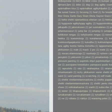
birdseyeview
(1)
bitch
(1)
blind cross
(1)
bumper
(
djimavic2pro
(1)
dobo
(1)
dog
(1)
dog agility cour
epävirallinen kisa
(1)
epäviralliset agilitykilpailut
(1)
flat tunnel frame
(1)
focusing
(1)
food
(1)
for breed
litter Greta Garbo Gary Grant Gloria Gaynor Grace 
(1)
heltie sheltti siperiankissa siberian cat
(1)
hiekk
(1)
hyppyeste agilityhyppy agility
(1)
hyppytekniikka
jalkapallo
(1)
jalostukseen
(1)
jari suomalainen
(1)
jo
juhannusruusut
(1)
jump bar
(1)
jumping
(1)
jumppa
kehikoton rengas
(1)
kehyksetön rengas
(1)
keino
hiekka
(1)
koetoimitsija
(1)
koirahieronta
(1)
ko
koulutusohjaajakurssi
(1)
kuivaliha
(1)
kukkaislapse
lana agility kenttä hiekka kivituhka
(1)
lappeenrant
pikikuonon
(1)
male
(1)
mavic 2 pro
(1)
miele
(1)
m
(1)
novascotiannoutaja
(1)
nuorkarja
(1)
nylonm ca
persjättö
(1)
pikkumini
(1)
pilvet
(1)
pintakäsittely
(1
pressure painting
(1)
pujottelu ohjuri pujotteluohjuri
(
out
(1)
pussipaino kiristekalvo painopussi puuilo k
(1)
rapsuttelu
(1)
rata
(1)
rataharjoitus
(1)
ratame
rimankannatin
(1)
rocky pikikuonon xavier sheltti 
sand
(1)
sand painting
(1)
scratching
(1)
self made
(1)
sheltie shetlanninlammaskoira
(1)
sheltie puppie
sheltti shetlanninlammaskoira
(1)
sheltti pentu sh
shoes
(1)
solmätarkastus
(1)
startti
(1)
subscribe
(1
(1)
teeter
(1)
tikapuujumppa
(1)
tikapuutreeni
(1)
t
turvakannake
(1)
turvakannatin
(1)
turvallinen
(1)
un
(1)
vw
(1)
väliaita
(1)
väritys
(1)
waeaving poles
(1)