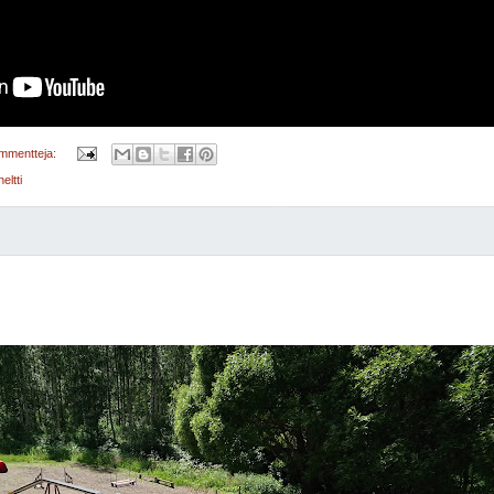
ommentteja:
eltti