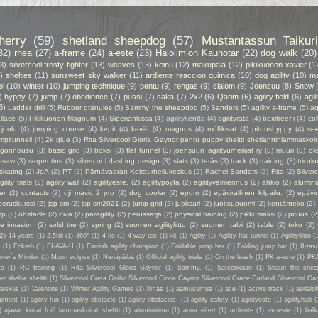
herry
(59)
shetland sheepdog
(57)
Mustantassun Taikuri
32)
rhea
(27)
a-frame
(24)
a-este
(23)
Haloilmiön Kaunotar
(22)
dog walk
(20)
3)
silvercool frosty fighter
(13)
weaves
(13)
keinu
(12)
makupala
(12)
pikikuonon xavier
(1
)
shelties
(11)
sunsweet sky walker
(11)
ardiente reaccion quimica
(10)
dog agility
(10)
ma
el
(10)
winter
(10)
jumping technique
(9)
pentu
(9)
rengas
(9)
slalom
(9)
Joensuu
(8)
Snow
)
hyppy
(7)
jump
(7)
obedience
(7)
pussi
(7)
säkä
(7)
2x2
(6)
Qarim
(6)
agility field
(6)
agil
6)
Ladder drill
(5)
Rubber granules
(5)
Sammy the sheepdog
(5)
Sanders
(5)
agility a-frame
(5)
ag
llace
(5)
Pikikuonon Magnum
(4)
Siperiankissa
(4)
agilitykenttä
(4)
agilityrata
(4)
boxitreeni
(4)
col
joulu
(4)
jumping course
(4)
kepit
(4)
kevät
(4)
magnus
(4)
möllikisat
(4)
pituushyppy
(4)
se
mpitunneli
(4)
2k glue
(3)
Rita Silvercool Gloria Gaynor pentu puppy sheltti shetlanninlammaskoir
ngonnousu
(3)
basic grid
(3)
boksi
(3)
flat tunnel
(3)
joensuun agilityurheilijat ry
(3)
muuri
(3)
ok
esaw
(3)
serpentine
(3)
silvercool dashing design
(3)
slats
(3)
teräs
(3)
track
(3)
training
(3)
tricolo
 skating
(2)
JoA
(2)
PT
(2)
Pärnävaaran Koiraurheilukeskus
(2)
Rachel Sanders
(2)
Rita
(2)
Silver
gility trials
(2)
agility wall
(2)
agilityeste.
(2)
agilitypöytä
(2)
agilityvalmennus
(2)
ahkio
(2)
alumin
er
(2)
contacts
(2)
dji mavic 2 pro
(2)
dog cooler
(2)
epdm
(2)
epävirallinen kilpailu.
(2)
epävir
peruskurssi
(2)
jsp-sm
(2)
jsp-sm2021
(2)
jump grid
(2)
juoksari
(2)
juoksupuomi
(2)
kentänteko
(2)
mp
(2)
obstacle
(2)
oiva
(2)
paragility
(2)
perussarja
(2)
physical training
(2)
pikkumaksi
(2)
pituus
(2
ie invasion
(2)
solid tire
(2)
spring
(2)
suomen agilityliitto
(2)
suomen talvi
(2)
table
(2)
toko
(2)
(2)
14 years
(1)
2.5tdi
(1)
360°
(1)
4-tie
(1)
4-way tee
(1)
4k
(1)
Agiity
(1)
Agility flat tunnel
(1)
Agilityliitto
(
t
(1)
Eckerö
(1)
FI-AVA-H
(1)
Finnish agility champion
(1)
Foldable jump bar
(1)
Folding jump bar
(1)
II-tas
ner´s Minder
(1)
Moon eclipse
(1)
Nenäpäibä
(1)
Official agility trials
(1)
On the leash
(1)
PK a-este
(1)
PK
ta
(1)
RC training
(1)
Rita Silvercool Gloria Gaynor
(1)
Sammy.
(1)
Sateenkaari
(1)
Shaun the shee
 sheltie sheltti
(1)
Silvercool Greta Garbo Silvercool Gloria Gaynor Silvercool Grace Garland Silvercool Ga
keskus
(1)
Valentine
(1)
Winter Agility Games
(1)
Xmas
(1)
aamusumua
(1)
ace
(1)
active track
(1)
aerialp
uipment
(1)
agility fun
(1)
agility obstacle
(1)
agility obstacles.
(1)
agility safety
(1)
agilityeste
(1)
agilityhalli
(
)
ajavat koirat fci6 lammaskoirat sheltti
(1)
alumiinirima
(1)
anna eifert
(1)
ardiente
(1)
avoeste
(1)
bal