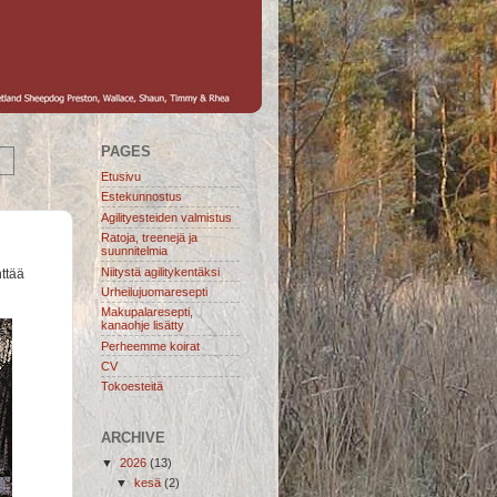
PAGES
Etusivu
Estekunnostus
Agilityesteiden valmistus
Ratoja, treenejä ja
suunnitelmia
Niitystä agilitykentäksi
nttää
Urheilujuomaresepti
Makupalaresepti,
kanaohje lisätty
Perheemme koirat
CV
Tokoesteitä
ARCHIVE
▼
2026
(13)
▼
kesä
(2)