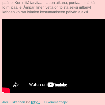
päälle. Kun niitä tarvitaan tauon aikana, puetaan märkä
loimi päälle. Ämpärillinen vettä on toistaiseksi riittänyt
kahden koiran loimien kostuttamiseen päivän ajaksi.
Jari Lukkarinen
klo
09:20
Ei kommentteja: