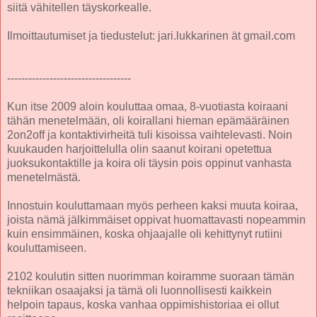
siitä vähitellen täyskorkealle.
Ilmoittautumiset ja tiedustelut: jari.lukkarinen ät gmail.com
-----------------------------------
Kun itse 2009 aloin kouluttaa omaa, 8-vuotiasta koiraani
tähän menetelmään, oli koirallani hieman epämääräinen
2on2off ja kontaktivirheitä tuli kisoissa vaihtelevasti. Noin
kuukauden harjoittelulla olin saanut koirani opetettua
juoksukontaktille ja koira oli täysin pois oppinut vanhasta
menetelmästä.
Innostuin kouluttamaan myös perheen kaksi muuta koiraa,
joista nämä jälkimmäiset oppivat huomattavasti nopeammin
kuin ensimmäinen, koska ohjaajalle oli kehittynyt rutiini
kouluttamiseen.
2102 koulutin sitten nuorimman koiramme suoraan tämän
tekniikan osaajaksi ja tämä oli luonnollisesti kaikkein
helpoin tapaus, koska vanhaa oppimishistoriaa ei ollut