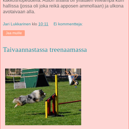
kakkosnopeudella. Auton sisällä oli yllättäen viileämpä kuin
hallissa (jossa oli joka reikä apposen ammollaan) ja ulkona
avotaivaan alla.
Jari Lukkarinen
klo
10:11
Ei kommentteja:
Jaa muille
Taivaannastassa treenaamassa