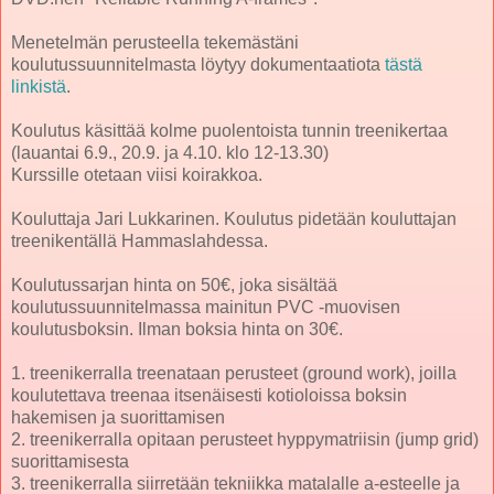
Menetelmän perusteella tekemästäni
koulutussuunnitelmasta löytyy dokumentaatiota
tästä
linkistä
.
Koulutus käsittää kolme puolentoista tunnin treenikertaa
(lauantai 6.9., 20.9. ja 4.10. klo 12-13.30)
Kurssille otetaan viisi koirakkoa.
Kouluttaja Jari Lukkarinen. Koulutus pidetään kouluttajan
treenikentällä Hammaslahdessa.
Koulutussarjan hinta on 50€, joka sisältää
koulutussuunnitelmassa mainitun PVC -muovisen
koulutusboksin. Ilman boksia hinta on 30€.
1. treenikerralla treenataan perusteet (ground work), joilla
koulutettava treenaa itsenäisesti kotioloissa boksin
hakemisen ja suorittamisen
2. treenikerralla opitaan perusteet hyppymatriisin (jump grid)
suorittamisesta
3. treenikerralla siirretään tekniikka matalalle a-esteelle ja