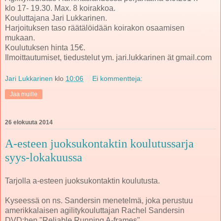
klo 17- 19.30. Max. 8 koirakkoa.
Kouluttajana Jari Lukkarinen.
Harjoituksen taso räätälöidään koirakon osaamisen
mukaan.
Koulutuksen hinta 15€.
Ilmoittautumiset, tiedustelut ym. jari.lukkarinen ät gmail.com
Jari Lukkarinen
klo
10:06
Ei kommentteja:
Jaa muille
26 elokuuta 2014
A-esteen juoksukontaktin koulutussarja
syys-lokakuussa
Tarjolla a-esteen juoksukontaktin koulutusta.
Kyseessä on ns. Sandersin menetelmä, joka perustuu
amerikkalaisen agilitykouluttajan Rachel Sandersin
DVD:hen "Reliable Running A-frames".