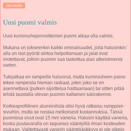
Jaa muille
Uusi puomi valmis
Uusi kumirouhepinnoitteinen puomi alkaa olla valmis.
Mukana on jokseenkin kaikki ominaisuudet, joita halusinkin:
alla on isot pyörät siirtoa helpottamaan ja jalat ovat
irrotettavat, jolloin puomin saa laskettua alas alkeistreeniä
varten.
Tukijalkaa en rampeille halunnut, mutta kumirouheen paino
tekee rampeista hieman raskaat, joten joko se on
asennettava (putken sijoittelua haittaamaan) tai sitten pitää
tehdä taustalla olevan puomin kaltainen tukirakenne.
Korkeaprofiilinen alumiinilista olisi hyvä ratkaisu ramppien
sivuihin, mutta se nostaa melkoisesti kustannuksia. Tässä
puomissa sivut ovat 15 mm vaneria. Halusin käyttää vaneria,
koska puutavaralla on taipumus vääntyillä ilman kosteuden
mukaan. Valitettavasti vanerin vääntöjäykkyys ei ole oikein