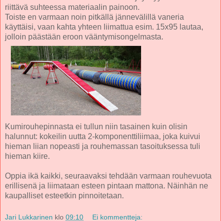
riittävä suhteessa materiaalin painoon.
Toiste en varmaan noin pitkällä jännevälillä vaneria
käyttäisi, vaan kahta yhteen liimattua esim. 15x95 lautaa,
jolloin päästään eroon vääntymisongelmasta.
Kumirouhepinnasta ei tullun niin tasainen kuin olisin
halunnut: kokeilin uutta 2-komponenttiliimaa, joka kuivui
hieman liian nopeasti ja rouhemassan tasoituksessa tuli
hieman kiire.
Oppia ikä kaikki, seuraavaksi tehdään varmaan rouhevuota
erillisenä ja liimataan esteen pintaan mattona. Näinhän ne
kaupalliset esteetkin pinnoitetaan.
Jari Lukkarinen
klo
09:10
Ei kommentteja: