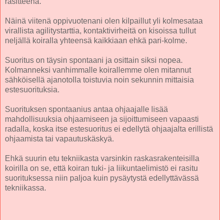
rasitteena.
Näinä viitenä oppivuotenani olen kilpaillut yli kolmesataa
virallista agilitystarttia, kontaktivirheitä on kisoissa tullut
neljällä koiralla yhteensä kaikkiaan ehkä pari-kolme.
Suoritus on täysin spontaani ja osittain siksi nopea.
Kolmanneksi vanhimmalle koirallemme olen mitannut
sähköisellä ajanotolla toistuvia noin sekunnin mittaisia
estesuorituksia.
Suorituksen spontaanius antaa ohjaajalle lisää
mahdollisuuksia ohjaamiseen ja sijoittumiseen vapaasti
radalla, koska itse estesuoritus ei edellytä ohjaajalta erillistä
ohjaamista tai vapautuskäskyä.
Ehkä suurin etu tekniikasta varsinkin raskasrakenteisilla
koirilla on se, että koiran tuki- ja liikuntaelimistö ei rasitu
suorituksessa niin paljoa kuin pysäytystä edellyttävässä
tekniikassa.