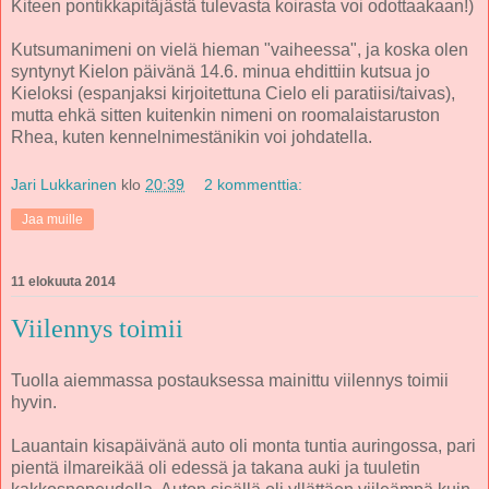
Kiteen pontikkapitäjästä tulevasta koirasta voi odottaakaan!)
Kutsumanimeni on vielä hieman "vaiheessa", ja koska olen
syntynyt Kielon päivänä 14.6. minua ehdittiin kutsua jo
Kieloksi (espanjaksi kirjoitettuna Cielo eli paratiisi/taivas),
mutta ehkä sitten kuitenkin nimeni on roomalaistaruston
Rhea, kuten kennelnimestänikin voi johdatella.
Jari Lukkarinen
klo
20:39
2 kommenttia:
Jaa muille
11 elokuuta 2014
Viilennys toimii
Tuolla aiemmassa postauksessa mainittu viilennys toimii
hyvin.
Lauantain kisapäivänä auto oli monta tuntia auringossa, pari
pientä ilmareikää oli edessä ja takana auki ja tuuletin