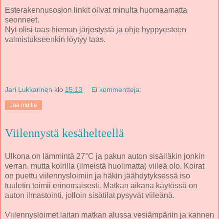
Esterakennusosion linkit olivat minulta huomaamatta
seonneet.
Nyt olisi taas hieman järjestystä ja ohje hyppyesteen
valmistukseenkin löytyy taas.
Jari Lukkarinen
klo
15:13
Ei kommentteja:
Jaa muille
Viilennystä kesähelteellä
Ulkona on lämmintä 27°C ja pakun auton sisälläkin jonkin
verran, mutta koirilla (ilmeistä huolimatta) viileä olo. Koirat
on puettu viilennysloimiin ja häkin jäähdytyksessä iso
tuuletin toimii erinomaisesti. Matkan aikana käytössä on
auton ilmastointi, jolloin sisätilat pysyvät viileänä.
Viilennysloimet laitan matkan alussa vesiämpäriin ja kannen