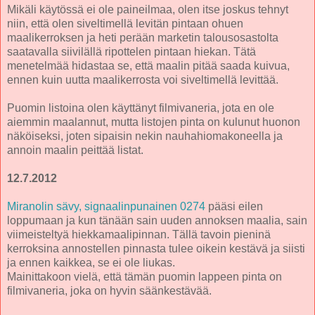
Mikäli käytössä ei ole paineilmaa, olen itse joskus tehnyt
niin, että olen siveltimellä levitän pintaan ohuen
maalikerroksen ja heti perään marketin talousosastolta
saatavalla siivilällä ripottelen pintaan hiekan. Tätä
menetelmää hidastaa se, että maalin pitää saada kuivua,
ennen kuin uutta maalikerrosta voi siveltimellä levittää.
Puomin listoina olen käyttänyt filmivaneria, jota en ole
aiemmin maalannut, mutta listojen pinta on kulunut huonon
näköiseksi, joten sipaisin nekin nauhahiomakoneella ja
annoin maalin peittää listat.
12.7.2012
Miranolin sävy, signaalinpunainen 0274
pääsi eilen
loppumaan ja kun tänään sain uuden annoksen maalia, sain
viimeisteltyä hiekkamaalipinnan. Tällä tavoin pieninä
kerroksina annostellen pinnasta tulee oikein kestävä ja siisti
ja ennen kaikkea, se ei ole liukas.
Mainittakoon vielä, että tämän puomin lappeen pinta on
filmivaneria, joka on hyvin säänkestävää.