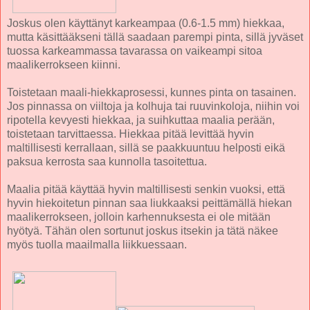
Joskus olen käyttänyt karkeampaa (0.6-1.5 mm) hiekkaa,
mutta käsittääkseni tällä saadaan parempi pinta, sillä jyväset
tuossa karkeammassa tavarassa on vaikeampi sitoa
maalikerrokseen kiinni.
Toistetaan maali-hiekkaprosessi, kunnes pinta on tasainen.
Jos pinnassa on viiltoja ja kolhuja tai ruuvinkoloja, niihin voi
ripotella kevyesti hiekkaa, ja suihkuttaa maalia perään,
toistetaan tarvittaessa. Hiekkaa pitää levittää hyvin
maltillisesti kerrallaan, sillä se paakkuuntuu helposti eikä
paksua kerrosta saa kunnolla tasoitettua.
Maalia pitää käyttää hyvin maltillisesti senkin vuoksi, että
hyvin hiekoitetun pinnan saa liukkaaksi peittämällä hiekan
maalikerrokseen, jolloin karhennuksesta ei ole mitään
hyötyä. Tähän olen sortunut joskus itsekin ja tätä näkee
myös tuolla maailmalla liikkuessaan.