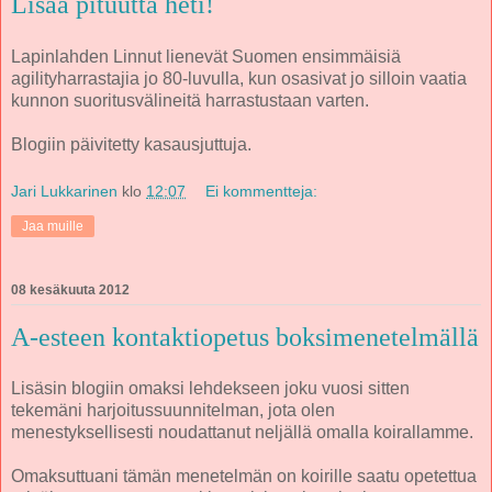
Lisää pituutta heti!
Lapinlahden Linnut lienevät Suomen ensimmäisiä
agilityharrastajia jo 80-luvulla, kun osasivat jo silloin vaatia
kunnon suoritusvälineitä harrastustaan varten.
Blogiin päivitetty kasausjuttuja.
Jari Lukkarinen
klo
12:07
Ei kommentteja:
Jaa muille
08 kesäkuuta 2012
A-esteen kontaktiopetus boksimenetelmällä
Lisäsin blogiin omaksi lehdekseen joku vuosi sitten
tekemäni harjoitussuunnitelman, jota olen
menestyksellisesti noudattanut neljällä omalla koirallamme.
Omaksuttuani tämän menetelmän on koirille saatu opetettua