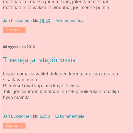
materiaali ei maksa juuri mitään, joten lämmitetään
materiaaleilla vaikka leivinuunia, jos menee puihin.
Jari Lukkarinen
klo
19:50
Ei kommentteja:
Jaa muille
08 syyskuuta 2012
Treenejä ja ratapiirroksia
Lisäsin omaksi välilehdekseen treenipiirroksia ja ratoja
sisältävän osion.
Piirrokset ovat vapaasti käytettävissä.
Toki, jos suoraan lainataan, on tekijänoikeuksien haltija
hyvä mainita.
Jari Lukkarinen
klo
11:53
Ei kommentteja:
Jaa muille