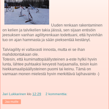
Uuden renkaan rakentaminen
on kelien ja talvikelien takia jäissä, sen sijaan entisöin
jeesuksen vanhan agilityrenkaan todettuani, että hyvinhän
tuo on ajan hammasta ja sään pieksentää kestänyt.
Talviagility ei valtavasti innosta, mutta ei se ihan
mahdotontakaan ole.
Totesin, että kumimattopäällysteinen a-este hylkii hyvin
lunta, lähtee puhtaaksi kevyesti harjaamalla, toisin kuin
hiekkamaalipäällysteinen puomi tai keinu. Tämä on
varmaan monen mielestä hyvin merkittävä lajihavainto -)
Jari Lukkarinen
klo
12:29
2 kommenttia:
Jaa muille