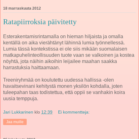
18 marraskuuta 2012
Ratapiirroksia päivitetty
Esterakentamisrintamalla on hieman hiljaista ja omalla
kentällä on aika vierähtänyt lähinnä lumia työnnellessä.
Lumia tässä kontekstissa ei ole siis mikään suomalaisen
matkapuhelinteollisuuden tuote vaan se valkoinen ja kostea
nöyhtä, jota näihin aikoihin leijailee maahan saakka
harrastuksia haittaamaan.
Treeniryhmää on koulutettu uudessa hallissa -olen
havaitsevinani kehitystä monen yksilön kohdalla, joten
tuleepahan taas todistettua, että oppii se vanhakin koira
uusia temppuja.
Jari Lukkarinen
klo
12:39
Ei kommentteja:
Jaa muille