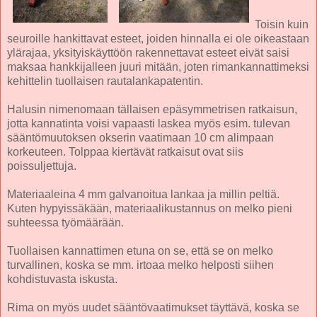
Toisin kuin
seuroille hankittavat esteet, joiden hinnalla ei ole oikeastaan
ylärajaa, yksityiskäyttöön rakennettavat esteet eivät saisi
maksaa hankkijalleen juuri mitään, joten rimankannattimeksi
kehittelin tuollaisen rautalankapatentin.
Halusin nimenomaan tällaisen epäsymmetrisen ratkaisun,
jotta kannatinta voisi vapaasti laskea myös esim. tulevan
sääntömuutoksen okserin vaatimaan 10 cm alimpaan
korkeuteen. Tolppaa kiertävät ratkaisut ovat siis
poissuljettuja.
Materiaaleina 4 mm galvanoitua lankaa ja millin peltiä.
Kuten hypyissäkään, materiaalikustannus on melko pieni
suhteessa työmäärään.
Tuollaisen kannattimen etuna on se, että se on melko
turvallinen, koska se mm. irtoaa melko helposti siihen
kohdistuvasta iskusta.
Rima on myös uudet sääntövaatimukset täyttävä, koska se