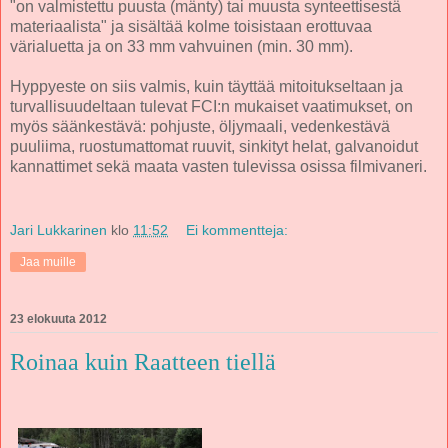
"on valmistettu puusta (mänty) tai muusta synteettisestä
materiaalista" ja sisältää kolme toisistaan erottuvaa
värialuetta ja on 33 mm vahvuinen (min. 30 mm).
Hyppyeste on siis valmis, kuin täyttää mitoitukseltaan ja
turvallisuudeltaan tulevat FCI:n mukaiset vaatimukset, on
myös säänkestävä: pohjuste, öljymaali, vedenkestävä
puuliima, ruostumattomat ruuvit, sinkityt helat, galvanoidut
kannattimet sekä maata vasten tulevissa osissa filmivaneri.
Jari Lukkarinen
klo
11:52
Ei kommentteja:
Jaa muille
23 elokuuta 2012
Roinaa kuin Raatteen tiellä