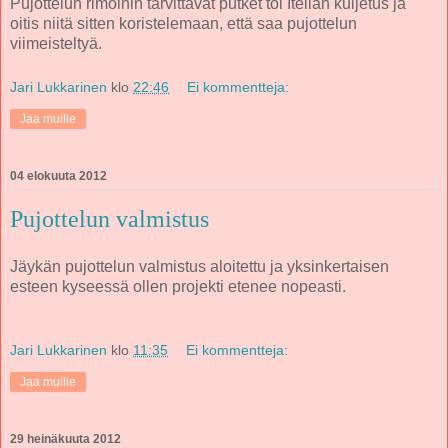
Pujottelun rimoihin tarvittavat putket toi Itellan kuljetus ja
oitis niitä sitten koristelemaan, että saa pujottelun
viimeisteltyä.
Jari Lukkarinen
klo
22:46
Ei kommentteja:
Jaa muille
04 elokuuta 2012
Pujottelun valmistus
Jäykän pujottelun valmistus aloitettu ja yksinkertaisen
esteen kyseessä ollen projekti etenee nopeasti.
Jari Lukkarinen
klo
11:35
Ei kommentteja:
Jaa muille
29 heinäkuuta 2012