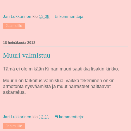
Jari Lukkarinen
klo
13:08
Ei kommentteja:
Jaa muille
18 heinäkuuta 2012
Muuri valmistuu
Tämä ei ole mikään Kiinan muuri saatikka Iisakin kirkko.
Muurin on tarkoitus valmistua, vaikka tekeminen onkin
armotonta nysväämistä ja muut harrasteet haittaavat
askartelua.
Jari Lukkarinen
klo
12:11
Ei kommentteja:
Jaa muille