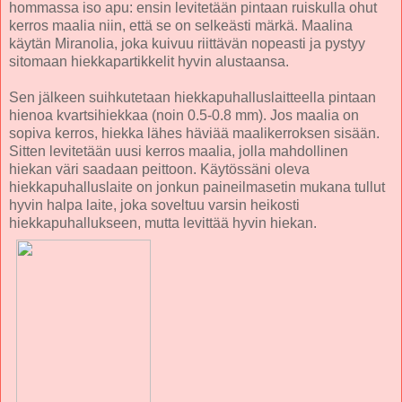
hommassa iso apu: ensin levitetään pintaan ruiskulla ohut
kerros maalia niin, että se on selkeästi märkä. Maalina
käytän Miranolia, joka kuivuu riittävän nopeasti ja pystyy
sitomaan hiekkapartikkelit hyvin alustaansa.
Sen jälkeen suihkutetaan hiekkapuhalluslaitteella pintaan
hienoa kvartsihiekkaa (noin 0.5-0.8 mm). Jos maalia on
sopiva kerros, hiekka lähes häviää maalikerroksen sisään.
Sitten levitetään uusi kerros maalia, jolla mahdollinen
hiekan väri saadaan peittoon. Käytössäni oleva
hiekkapuhalluslaite on jonkun paineilmasetin mukana tullut
hyvin halpa laite, joka soveltuu varsin heikosti
hiekkapuhallukseen, mutta levittää hyvin hiekan.