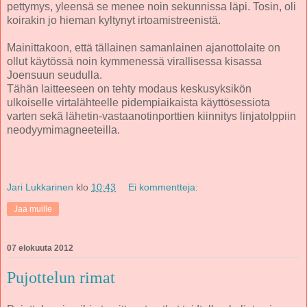
pettymys, yleensä se menee noin sekunnissa läpi. Tosin, oli
koirakin jo hieman kyltynyt irtoamistreenistä.
Mainittakoon, että tällainen samanlainen ajanottolaite on
ollut käytössä noin kymmenessä virallisessa kisassa
Joensuun seudulla.
Tähän laitteeseen on tehty modaus keskusyksikön
ulkoiselle virtalähteelle pidempiaikaista käyttösessiota
varten sekä lähetin-vastaanotinporttien kiinnitys linjatolppiin
neodyymimagneeteilla.
Jari Lukkarinen
klo
10:43
Ei kommentteja:
Jaa muille
07 elokuuta 2012
Pujottelun rimat