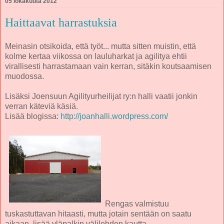
05 lokakuuta 2012
Haittaavat harrastuksia
Meinasin otsikoida, että työt... mutta sitten muistin, että
kolme kertaa viikossa on lauluharkat ja agilitya ehtii
virallisesti harrastamaan vain kerran, sitäkin koutsaamisen
muodossa.
Lisäksi Joensuun Agilityurheilijat ry:n halli vaatii jonkin
verran käteviä käsiä.
Lisää blogissa:
http://joanhalli.wordpress.com/
Rengas valmistuu
tuskastuttavan hitaasti, mutta jotain sentään on saatu
aikaan, lisää yläpalkin välilehden kautta.