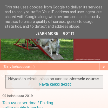
This site uses cookies from Google to deliver its services
and to analyze traffic. Your IP address and user-agent are
shared with Google along with performance and security
metrics to ensure quality of service, generate usage
statistics, and to detect and address abuse.
LEARN MORE
GOT IT
▼
Näytetään tekstit, joissa on tunniste
obstacle course
.
Näytä kaikki tekstit
09 heinäkuuta 2019
Taipuva okseririma / Folding
agility double jump bar