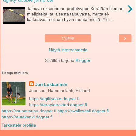
›
Taipuva okseririman prototyyppi. Kerätään hieman
mielipiteitä, tällaisesta taipuvasta, mutta ei-
katkeavasta ollaan hyvin monta mieltä. Ylei...
›
Etusivu
Näytä internetversio
Sisällön tarjoaa
Blogger
.
Tietoja minusta
Jari Lukkarinen
Joensuu, Hammaslahti, Finland
https://agilityeste.dognet.fi
https://terapiatraktori.dognet.fi
https://saunavaunu.dognet.fi
https://swallowtail.dognet.fi
https://rautakanki.dognet.fi
Tarkastele profiilia