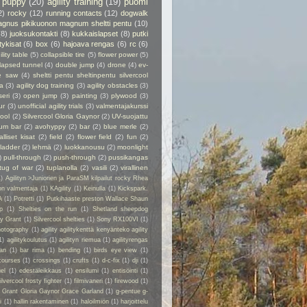
puppy
(20)
agility training
(19)
puomi
2)
rocky
(12)
running contacts
(12)
dogwalk
gnus pikikuonon magnum sheltti pentu
(10)
(8)
juoksukontakti
(8)
kukkaislapset
(8)
putki
itykisat
(6)
box
(6)
hajoava rengas
(6)
rc
(6)
ility table
(5)
collapsible tire
(5)
flower power
(5)
lapsed tunnel
(4)
double jump
(4)
drone
(4)
ev-
e saw
(4)
sheltti pentu sheltinpentu silvercool
a
(3)
agility dog training
(3)
agility obstacles
(3)
seri
(3)
open jump
(3)
painting
(3)
plywood
(3)
ur
(3)
unofficial agility trials
(3)
valmentajakurssi
cool
(2)
Silvercool Gloria Gaynor
(2)
UV-suojattu
ium bar
(2)
avohyppy
(2)
bar
(2)
blue merle
(2)
alliset kisat
(2)
field
(2)
flower field
(2)
fun
(2)
ladder
(2)
lehmä
(2)
luokkanousu
(2)
moonlight
)
pull-through
(2)
push-through
(2)
pussikangas
tug of war
(2)
tuplanolla
(2)
vasili
(2)
virallinen
1)
Agilityn >Juniorien ja ParaSM kilpailut rocky Rhea
on valmentaja
(1)
KAgility
(1)
Keinulla
(1)
Kickspark.
A
(1)
Potretti
(1)
Putkihaaste preston Wallace Shaun
p
(1)
Shelties on the run
(1)
Shetland sheepdog
ry Grant
(1)
Silvercool shelties
(1)
Sony RX100VI
(1)
hotography
(1)
agility agilitykenttä kenyänteko agility
1)
agilitykoulutus
(1)
agilityn riemua
(1)
agilityrengas
kan
(1)
bar rima
(1)
bending
(1)
birds eye view
(1)
courses
(1)
crossings
(1)
crufts
(1)
d-c-fix
(1)
dji
(1)
el
(1)
edestäleikkaus
(1)
ensilumi
(1)
entisöinti
(1)
ilvercool frosty fighter
(1)
filmivaneri
(1)
firewood
(1)
y Grant Gloria Gaynor Grace Garland
(1)
g-pentue g-
i
(1)
hallin rakentaminen
(1)
haloilmiön
(1)
harjoittelu