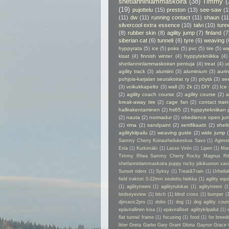
shetlanninlammaskoira
(38)
Timmy
(
(19)
pujottelu
(15)
preston
(13)
see-saw
(1
(11)
dw
(11)
running contact
(11)
shaun
(11
silvercool extra essence
(10)
talvi
(10)
tunn
(8)
rubber skin
(8)
agility jump
(7)
finland
(7
siberian cat
(6)
tunneli
(6)
tyre
(6)
weaving
(
hyppyrata
(5)
ice
(5)
poks
(5)
pvc
(5)
tire
(5)
wa
kisat
(4)
finnish winter
(4)
hyppytekniikka
(4)
shetlanninlammaskoiran pentuja
(4)
treat
(4)
u
agility track
(3)
alumiini
(3)
aluminium
(3)
auri
pohjois-karjalan seurakoirat ry
(3)
pöytä
(3)
se
(3)
voikukkapelto
(3)
wall
(3)
2k
(2)
DIY
(2)
Ice
(2)
agility coach course
(2)
agility course
(2)
a
break-away tire
(2)
cage fan
(2)
contact train
hallirakentaminen
(2)
hs65
(2)
hyppytekniikan 
(2)
nauta
(2)
normadur
(2)
obedience open ju
(2)
rima
(2)
sandpaint
(2)
sertifikaatti
(2)
shelt
agilitykilpailu
(2)
weaving guide
(2)
wide jump
Sammy Cherry Koiraurheilukeskus Savo
(1)
Agime
Esla
(1)
Kurkimäki
(1)
Lasse Virén
(1)
Liperi
(1)
Man
Timmy Rhea Sammy Cherry Rocky Magnus Ri
shetlanninlammaskoira puppy rocky pikikuonon xavier
Sunset riders
(1)
Syksy
(1)
Treat&Train
(1)
Urheilu
field traktori 0-22mm seulottu hiekka
(1)
agility eq
(1)
agilitytreeni
(1)
agilitytulokas
(1)
aglitytreeni
(1
birdseyeview
(1)
bitch
(1)
blind cross
(1)
bumper
(
djimavic2pro
(1)
dobo
(1)
dog
(1)
dog agility cour
epävirallinen kisa
(1)
epäviralliset agilitykilpailut
(1)
flat tunnel frame
(1)
focusing
(1)
food
(1)
for breed
litter Greta Garbo Gary Grant Gloria Gaynor Grace 