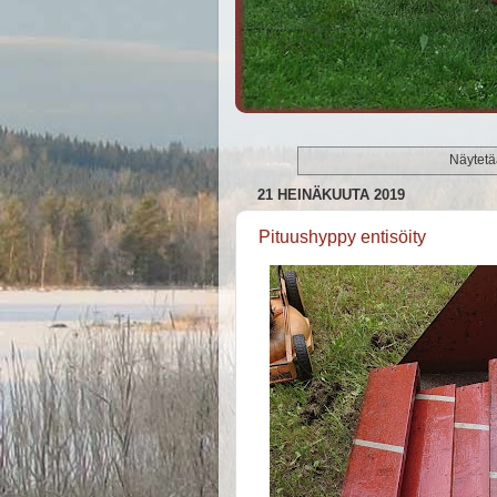
Näytetää
21 HEINÄKUUTA 2019
Pituushyppy entisöity