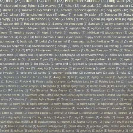
32)
rhea
(27)
a-frame
(24)
a-este
(23)
Haloilmiön Kaunotar
(22)
dog walk
(20)
3)
silvercool frosty fighter
(13)
weaves
(13)
keinu
(12)
makupala
(12)
pikikuonon xavier
(1
)
shelties
(11)
sunsweet sky walker
(11)
ardiente reaccion quimica
(10)
dog agility
(10)
ma
el
(10)
winter
(10)
jumping technique
(9)
pentu
(9)
rengas
(9)
slalom
(9)
Joensuu
(8)
Snow
)
hyppy
(7)
jump
(7)
obedience
(7)
pussi
(7)
säkä
(7)
2x2
(6)
Qarim
(6)
agility field
(6)
agil
6)
Ladder drill
(5)
Rubber granules
(5)
Sammy the sheepdog
(5)
Sanders
(5)
agility a-frame
(5)
ag
llace
(5)
Pikikuonon Magnum
(4)
Siperiankissa
(4)
agilitykenttä
(4)
agilityrata
(4)
boxitreeni
(4)
col
joulu
(4)
jumping course
(4)
kepit
(4)
kevät
(4)
magnus
(4)
möllikisat
(4)
pituushyppy
(4)
se
mpitunneli
(4)
2k glue
(3)
Rita Silvercool Gloria Gaynor pentu puppy sheltti shetlanninlammaskoir
ngonnousu
(3)
basic grid
(3)
boksi
(3)
flat tunnel
(3)
joensuun agilityurheilijat ry
(3)
muuri
(3)
ok
esaw
(3)
serpentine
(3)
silvercool dashing design
(3)
slats
(3)
teräs
(3)
track
(3)
training
(3)
tricolo
 skating
(2)
JoA
(2)
PT
(2)
Pärnävaaran Koiraurheilukeskus
(2)
Rachel Sanders
(2)
Rita
(2)
Silver
gility trials
(2)
agility wall
(2)
agilityeste.
(2)
agilitypöytä
(2)
agilityvalmennus
(2)
ahkio
(2)
alumin
er
(2)
contacts
(2)
dji mavic 2 pro
(2)
dog cooler
(2)
epdm
(2)
epävirallinen kilpailu.
(2)
epävir
peruskurssi
(2)
jsp-sm
(2)
jsp-sm2021
(2)
jump grid
(2)
juoksari
(2)
juoksupuomi
(2)
kentänteko
(2)
mp
(2)
obstacle
(2)
oiva
(2)
paragility
(2)
perussarja
(2)
physical training
(2)
pikkumaksi
(2)
pituus
(2
ie invasion
(2)
solid tire
(2)
spring
(2)
suomen agilityliitto
(2)
suomen talvi
(2)
table
(2)
toko
(2)
(2)
14 years
(1)
2.5tdi
(1)
360°
(1)
4-tie
(1)
4-way tee
(1)
4k
(1)
Agiity
(1)
Agility flat tunnel
(1)
Agilityliitto
(
t
(1)
Eckerö
(1)
FI-AVA-H
(1)
Finnish agility champion
(1)
Foldable jump bar
(1)
Folding jump bar
(1)
II-tas
ner´s Minder
(1)
Moon eclipse
(1)
Nenäpäibä
(1)
Official agility trials
(1)
On the leash
(1)
PK a-este
(1)
PK
ta
(1)
RC training
(1)
Rita Silvercool Gloria Gaynor
(1)
Sammy.
(1)
Sateenkaari
(1)
Shaun the shee
 sheltie sheltti
(1)
Silvercool Greta Garbo Silvercool Gloria Gaynor Silvercool Grace Garland Silvercool Ga
keskus
(1)
Valentine
(1)
Winter Agility Games
(1)
Xmas
(1)
aamusumua
(1)
ace
(1)
active track
(1)
aerialp
uipment
(1)
agility fun
(1)
agility obstacle
(1)
agility obstacles.
(1)
agility safety
(1)
agilityeste
(1)
agilityhalli
(
)
ajavat koirat fci6 lammaskoirat sheltti
(1)
alumiinirima
(1)
anna eifert
(1)
ardiente
(1)
avoeste
(1)
bal
1)
cattle
(1)
clouds
(1)
coaching course
(1)
colorful
(1)
contrast
(1)
coordination
(1)
cordura
(1)
course
(1)
se
(1)
dog agility training
(1)
dog cooling
(1)
dognet.fi
(1)
dogs
(1)
domain
(1)
dronefly
(1)
drones
(1)
du
epäviralliset kisat möllikisat
(1)
estekunnostus
(1)
etenemä
(1)
fabrics
(1)
fi ava
(1)
fi-ava
(1)
fi-ava fi-ava-hs
ing
(1)
frame
(1)
full moon
(1)
furniture salesperson
(1)
fysiikkatreeni
(1)
g-pentue g-litter Greta Garbo Gar
Garland
(1)
galican
(1)
galican base
(1)
galvanoitu
(1)
games
(1)
grooming
(1)
guide
(1)
halkokuorma
(1)
hall