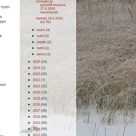
Junnujen ja
paraSM-kisoissa
 hyvin
27.6.2026
menestystä
ka
Sammy 26.6.2016,
lppo
ikä 7kk
►
touko
(4)
►
huhti
(2)
k
►
maalis
(2)
►
helmi
(1)
►
tammi
(2)
►
2025
(24)
►
2024
(1)
►
2023
(20)
►
2022
(7)
 sen
►
2021
(25)
►
2020
(73)
►
2019
(62)
►
2018
(56)
►
2017
(40)
►
2016
(89)
►
2015
(58)
►
2014
(69)
►
2013
(55)