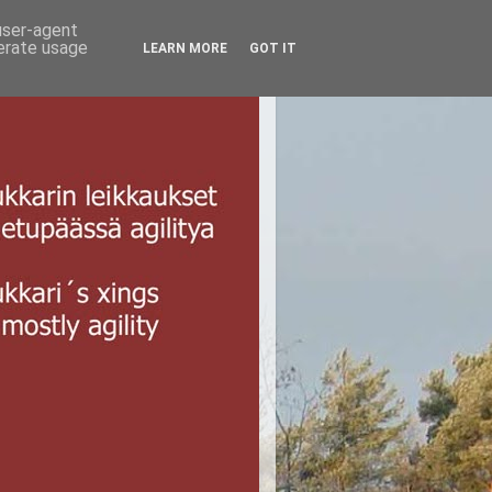
 user-agent
nerate usage
LEARN MORE
GOT IT