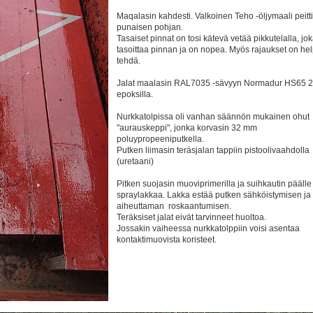
Maqalasin kahdesti. Valkoinen Teho -öljymaali peitti
punaisen pohjan.
Tasaiset pinnat on tosi kätevä vetää pikkutelalla, jo
tasoittaa pinnan ja on nopea. Myös rajaukset on he
tehdä.
Jalat maalasin RAL7035 -sävyyn Normadur HS65 2
epoksilla.
Nurkkatolpissa oli vanhan säännön mukainen ohut
"aurauskeppi", jonka korvasin 32 mm
poluypropeeniputkella.
Putken liimasin teräsjalan tappiin pistoolivaahdolla
(uretaani)
Pitken suojasin muoviprimerilla ja suihkautin päälle
spraylakkaa. Lakka estää putken sähköistymisen ja
aiheuttaman roskaantumisen.
Teräksiset jalat eivät tarvinneet huoltoa.
Jossakin vaiheessa nurkkatolppiin voisi asentaa
kontaktimuovista koristeet.