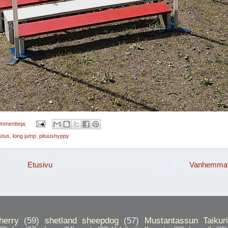
ommentteja:
stus
,
long jump
,
pituushyppy
Etusivu
Vanhemmat 
herry
(59)
shetland sheepdog
(57)
Mustantassun Taikuri