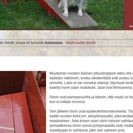
n tekstit, joissa on tunniste
kunnostus
.
Näytä kaikki tekstit
Muutaman vuoden ikäinen pituushyppyni alkoi olla
käytetyn näköinen, koska ulkokentällä este joutuu 
armoille. Laho ei ole onneksi iskenyt, öljymaali kes
todella hyvin sään rasitukset. Jalat ovat filmivaneria
Pesin osat painepesurilla ja totesin, että maali on ti
kun ei mitään irronnut.
Sen jälkeen hioin osat epäkeskohiomakoneella. Täy
kaikki ruuvien kolot ym. akryylimassalla, joka kestää
maalauksen. Joka toisen osan värin halusin vaihtaa
periaatteessa olisin voinut pohjamaalata osat, mutt
maalityyppi ei vaihtunut, jätin sen vaiheen pois.