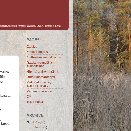
PAGES
Etusivu
Estekunnostus
Agilityesteiden valmistus
Ratoja, treenejä ja
suunnitelmia
Niitystä agilitykentäksi
 melko
sään
Urheilujuomaresepti
tää
Makupalaresepti,
kanaohje lisätty
Perheemme koirat
ukassa,
CV
Tokoesteitä
tin
ARCHIVE
,
▼
2026
(13)
a koska
▼
kesä
(2)