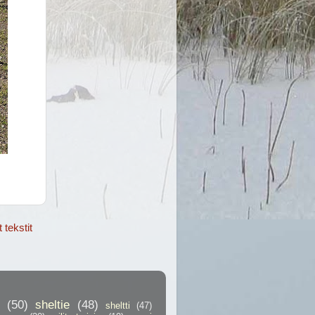
tekstit
(50)
sheltie
(48)
sheltti
(47)