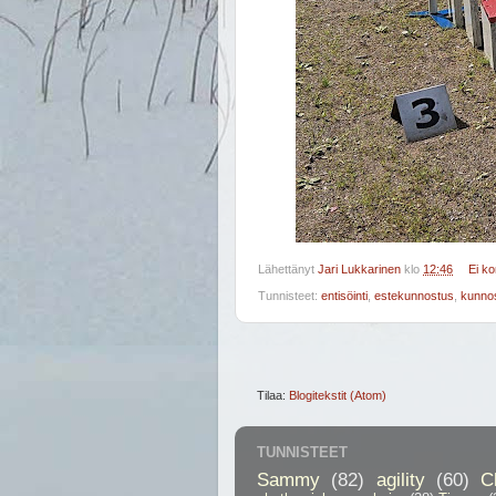
Lähettänyt
Jari Lukkarinen
klo
12:46
Ei k
Tunnisteet:
entisöinti
,
estekunnostus
,
kunno
Tilaa:
Blogitekstit (Atom)
TUNNISTEET
Sammy
(82)
agility
(60)
C