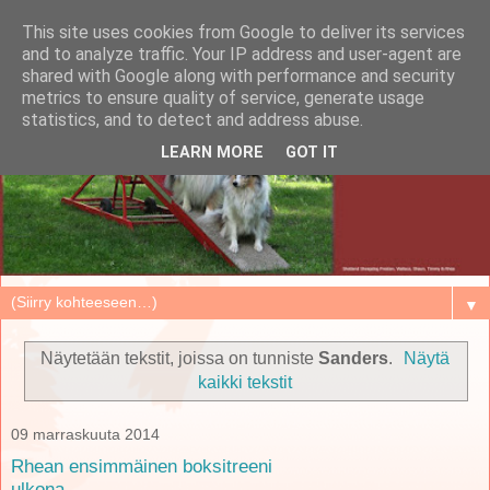
This site uses cookies from Google to deliver its services
and to analyze traffic. Your IP address and user-agent are
shared with Google along with performance and security
metrics to ensure quality of service, generate usage
statistics, and to detect and address abuse.
LEARN MORE
GOT IT
▼
Näytetään tekstit, joissa on tunniste
Sanders
.
Näytä
kaikki tekstit
09 marraskuuta 2014
Rhean ensimmäinen boksitreeni
ulkona.