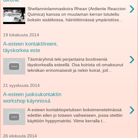
›
Shetlanninlammaskoira Rhean (Ardiente Reaccion
Quimica) kanssa on muutaman kerran totuteltu
boksiin sisätiloissa, häiriöttömässä ympäristöss...
19 lokakuuta 2014
A-esteen kontaktitreeni,
täyskorkea este
›
Täsmäryhmä teki perjantaina boxitreeniä
täyskorkealla esteellä. Osa koirista oli omaksunut
tekniikan erinomaisesti ja nekin koirat, joil...
21 syyskuuta 2014
A-esteen juoksukontaktin
workshop käynnissä
›
A-esteen kontaktiopetuksen boksimenetelmässä
edettiin eilen jo toiseen vaiheeseen, jossa otettiin
käyttöön hyppymatriisi. Viime kerralla t...
26 elokuuta 2014