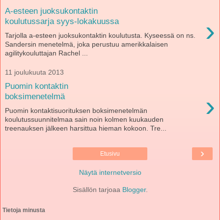
A-esteen juoksukontaktin
›
koulutussarja syys-lokakuussa
Tarjolla a-esteen juoksukontaktin koulutusta. Kyseessä on ns.
Sandersin menetelmä, joka perustuu amerikkalaisen
agilitykouluttajan Rachel ...
11 joulukuuta 2013
Puomin kontaktin
›
boksimenetelmä
Puomin kontaktisuorituksen boksimenetelmän
koulutussuunnitelmaa sain noin kolmen kuukauden
treenauksen jälkeen harsittua hieman kokoon. Tre...
›
Etusivu
Näytä internetversio
Sisällön tarjoaa
Blogger
.
Tietoja minusta