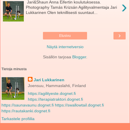
›
​ Jari&Shaun Anna Eifertin koulutuksessa.
Photography Tamás Krizsán Agilityvalmentaja Jari
Lukkarinen Olen teknillisesti suuntaut...
›
Etusivu
Näytä internetversio
Sisällön tarjoaa
Blogger
.
Tietoja minusta
Jari Lukkarinen
Joensuu, Hammaslahti, Finland
https://agilityeste.dognet.fi
https://terapiatraktori.dognet.fi
https://saunavaunu.dognet.fi
https://swallowtail.dognet.fi
https://rautakanki.dognet.fi
Tarkastele profiilia