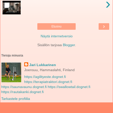
›
›
Etusivu
Näytä internetversio
Sisällön tarjoaa
Blogger
.
Tietoja minusta
Jari Lukkarinen
Joensuu, Hammaslahti, Finland
https://agilityeste.dognet.fi
https://terapiatraktori.dognet.fi
https://saunavaunu.dognet.fi
https://swallowtail.dognet.fi
https://rautakanki.dognet.fi
Tarkastele profiilia