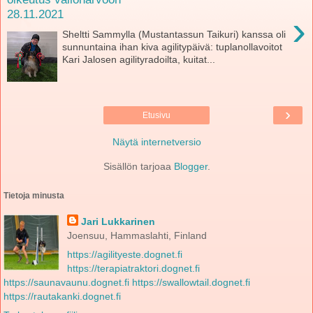
28.11.2021
›
Sheltti Sammylla (Mustantassun Taikuri) kanssa oli
sunnuntaina ihan kiva agilitypäivä: tuplanollavoitot
Kari Jalosen agilityradoilta, kuitat...
›
Etusivu
Näytä internetversio
Sisällön tarjoaa
Blogger
.
Tietoja minusta
Jari Lukkarinen
Joensuu, Hammaslahti, Finland
https://agilityeste.dognet.fi
https://terapiatraktori.dognet.fi
https://saunavaunu.dognet.fi
https://swallowtail.dognet.fi
https://rautakanki.dognet.fi