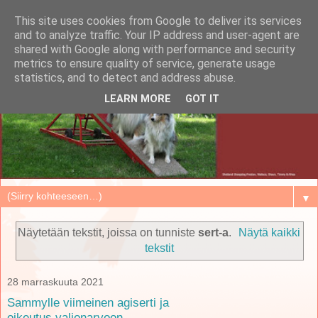
This site uses cookies from Google to deliver its services
and to analyze traffic. Your IP address and user-agent are
shared with Google along with performance and security
metrics to ensure quality of service, generate usage
statistics, and to detect and address abuse.
LEARN MORE
GOT IT
▼
Näytetään tekstit, joissa on tunniste
sert-a
.
Näytä kaikki
tekstit
28 marraskuuta 2021
Sammylle viimeinen agiserti ja
oikeutus valionarvoon