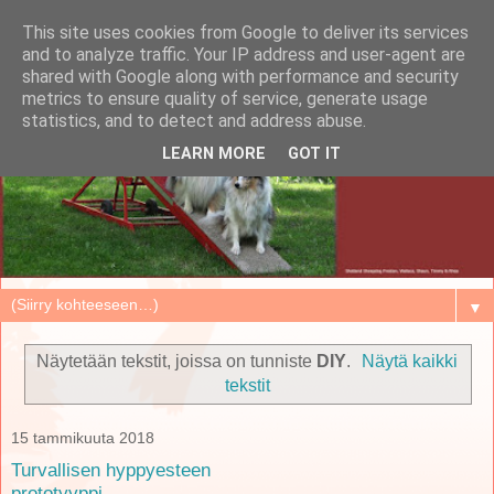
This site uses cookies from Google to deliver its services
and to analyze traffic. Your IP address and user-agent are
shared with Google along with performance and security
metrics to ensure quality of service, generate usage
statistics, and to detect and address abuse.
LEARN MORE
GOT IT
▼
Näytetään tekstit, joissa on tunniste
DIY
.
Näytä kaikki
tekstit
15 tammikuuta 2018
Turvallisen hyppyesteen
prototyyppi