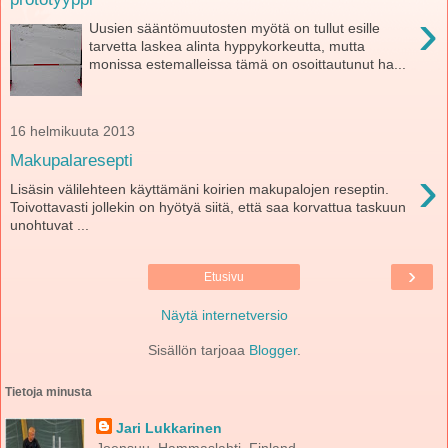
›
Uusien sääntömuutosten myötä on tullut esille
tarvetta laskea alinta hyppykorkeutta, mutta
monissa estemalleissa tämä on osoittautunut ha...
16 helmikuuta 2013
Makupalaresepti
›
Lisäsin välilehteen käyttämäni koirien makupalojen reseptin.
Toivottavasti jollekin on hyötyä siitä, että saa korvattua taskuun
unohtuvat ...
›
Etusivu
Näytä internetversio
Sisällön tarjoaa
Blogger
.
Tietoja minusta
Jari Lukkarinen