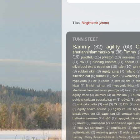
Tilaa:
Blogitekstit (Atom)
TUNNISTEET
Sammy
(82)
agility
(60)
C
shetlanninlammaskoira
(38)
Timmy
(
(19)
pujottelu
(15)
preston
(13)
see-saw
(1
(11)
dw
(11)
running contact
(11)
shaun
(11
silvercool extra essence
(10)
talvi
(10)
tunn
(8)
rubber skin
(8)
agility jump
(7)
finland
(7
siberian cat
(6)
tunneli
(6)
tyre
(6)
weaving
(
hyppyrata
(5)
ice
(5)
poks
(5)
pvc
(5)
tire
(5)
wa
kisat
(4)
finnish winter
(4)
hyppytekniikka
(4)
shetlanninlammaskoiran pentuja
(4)
treat
(4)
u
agility track
(3)
alumiini
(3)
aluminium
(3)
auri
pohjois-karjalan seurakoirat ry
(3)
pöytä
(3)
se
(3)
voikukkapelto
(3)
wall
(3)
2k
(2)
DIY
(2)
Ice
(2)
agility coach course
(2)
agility course
(2)
a
break-away tire
(2)
cage fan
(2)
contact train
hallirakentaminen
(2)
hs65
(2)
hyppytekniikan 
(2)
nauta
(2)
normadur
(2)
obedience open ju
(2)
rima
(2)
sandpaint
(2)
sertifikaatti
(2)
shelt
agilitykilpailu
(2)
weaving guide
(2)
wide jump
Sammy Cherry Koiraurheilukeskus Savo
(1)
Agime