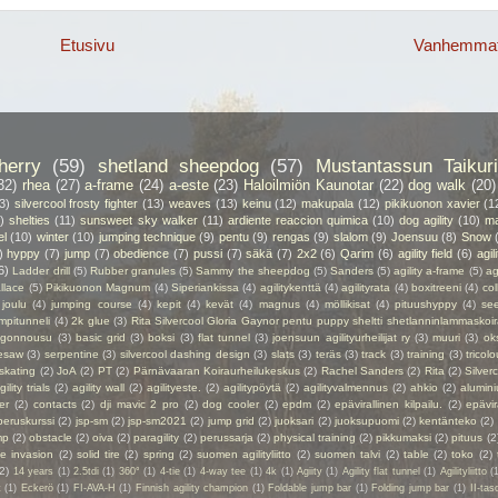
Etusivu
Vanhemmat 
herry
(59)
shetland sheepdog
(57)
Mustantassun Taikuri
32)
rhea
(27)
a-frame
(24)
a-este
(23)
Haloilmiön Kaunotar
(22)
dog walk
(20)
3)
silvercool frosty fighter
(13)
weaves
(13)
keinu
(12)
makupala
(12)
pikikuonon xavier
(1
)
shelties
(11)
sunsweet sky walker
(11)
ardiente reaccion quimica
(10)
dog agility
(10)
ma
el
(10)
winter
(10)
jumping technique
(9)
pentu
(9)
rengas
(9)
slalom
(9)
Joensuu
(8)
Snow
)
hyppy
(7)
jump
(7)
obedience
(7)
pussi
(7)
säkä
(7)
2x2
(6)
Qarim
(6)
agility field
(6)
agil
6)
Ladder drill
(5)
Rubber granules
(5)
Sammy the sheepdog
(5)
Sanders
(5)
agility a-frame
(5)
ag
llace
(5)
Pikikuonon Magnum
(4)
Siperiankissa
(4)
agilitykenttä
(4)
agilityrata
(4)
boxitreeni
(4)
col
joulu
(4)
jumping course
(4)
kepit
(4)
kevät
(4)
magnus
(4)
möllikisat
(4)
pituushyppy
(4)
se
mpitunneli
(4)
2k glue
(3)
Rita Silvercool Gloria Gaynor pentu puppy sheltti shetlanninlammaskoir
ngonnousu
(3)
basic grid
(3)
boksi
(3)
flat tunnel
(3)
joensuun agilityurheilijat ry
(3)
muuri
(3)
ok
esaw
(3)
serpentine
(3)
silvercool dashing design
(3)
slats
(3)
teräs
(3)
track
(3)
training
(3)
tricolo
 skating
(2)
JoA
(2)
PT
(2)
Pärnävaaran Koiraurheilukeskus
(2)
Rachel Sanders
(2)
Rita
(2)
Silver
gility trials
(2)
agility wall
(2)
agilityeste.
(2)
agilitypöytä
(2)
agilityvalmennus
(2)
ahkio
(2)
alumin
er
(2)
contacts
(2)
dji mavic 2 pro
(2)
dog cooler
(2)
epdm
(2)
epävirallinen kilpailu.
(2)
epävir
peruskurssi
(2)
jsp-sm
(2)
jsp-sm2021
(2)
jump grid
(2)
juoksari
(2)
juoksupuomi
(2)
kentänteko
(2)
mp
(2)
obstacle
(2)
oiva
(2)
paragility
(2)
perussarja
(2)
physical training
(2)
pikkumaksi
(2)
pituus
(2
ie invasion
(2)
solid tire
(2)
spring
(2)
suomen agilityliitto
(2)
suomen talvi
(2)
table
(2)
toko
(2)
(2)
14 years
(1)
2.5tdi
(1)
360°
(1)
4-tie
(1)
4-way tee
(1)
4k
(1)
Agiity
(1)
Agility flat tunnel
(1)
Agilityliitto
(
t
(1)
Eckerö
(1)
FI-AVA-H
(1)
Finnish agility champion
(1)
Foldable jump bar
(1)
Folding jump bar
(1)
II-tas