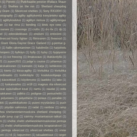
A
(1)
Potretti
(1)
Putkihaaste preston Wallace Shaun
p
(1)
Shelties on the run
(1)
Shetland sheepdog
ry Grant
(1)
Silvercool shelties
(1)
Sony RX100VI
(1)
hotography
(1)
agility agilitykenttä kenyänteko agility
1)
agilitykoulutus
(1)
agilityn riemua
(1)
agilityrengas
kan
(1)
bar rima
(1)
bending
(1)
birds eye view
(1)
courses
(1)
crossings
(1)
crufts
(1)
d-c-fix
(1)
dji
(1)
el
(1)
edestäleikkaus
(1)
ensilumi
(1)
entisöinti
(1)
ilvercool frosty fighter
(1)
filmivaneri
(1)
firewood
(1)
y Grant Gloria Gaynor Grace Garland
(1)
g-pentue g-
i
(1)
hallin rakentaminen
(1)
haloilmiön
(1)
harjoittelu
hoopers
(1)
hylkäys
(1)
hylly
(1)
hylsy
(1)
hyppyeste
io
(1)
ice freezing
(1)
ilmakuvaus
(1)
iltakävelyllä
(1)
21
(1)
jspsm2021
(1)
judge´s course
(1)
juhannus
(1)
akskakkonen
(1)
kannatin
(1)
karja
(1)
kehikoton
(1)
(1)
kierto
(1)
kissa-agility
(1)
kivituhka
(1)
kivituhka
ordinaatio
(1)
korkkitäyte
(1)
koulutusohjaaja
(1)
)
käsisirkkeli
(1)
köydenveto
(1)
laatikko
(1)
lake
(1)
(1)
luokanvaihto
(1)
m18
(1)
magnus rita silvercool
kisat epäviralliset kisat
(1)
narttu
(1)
naudat
(1)
nolla
pakkanen
(1)
palkka
(1)
pedigree
(1)
pentusheltti
(1)
)
polyeteeni
(1)
polyethene
(1)
poraus
(1)
portable
(1)
kki
(1)
punkkikarkote
(1)
puomi myytävänä
(1)
push
(1)
pöydän valmistus
(1)
radat
(1)
rainbow
(1)
ramp
rhea shetlanninlammaskoira shetland sheepdog
(1)
safe jump cup
(1)
sammy mustantassun taikuri
(1)
mi
(1)
sheltie sheltti shetlanninlammaskoiran pentuja
(1)
sheltti sheltlanninlammaskoira terapiatraktori
(1)
 pentuja silvercool
(1)
silvercool shelties
(1)
snow
omi
(1)
t4
(1)
taipuminen
(1)
takaaleikkaus
(1)
target