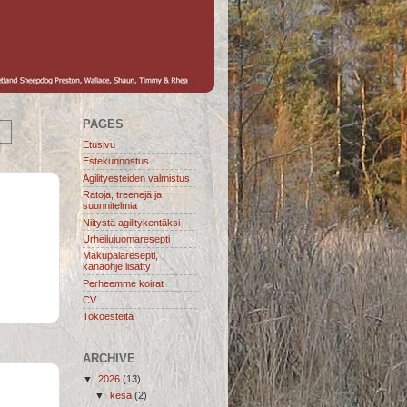
PAGES
Etusivu
Estekunnostus
Agilityesteiden valmistus
Ratoja, treenejä ja
suunnitelmia
Niitystä agilitykentäksi
Urheilujuomaresepti
Makupalaresepti,
kanaohje lisätty
Perheemme koirat
CV
Tokoesteitä
ARCHIVE
▼
2026
(13)
▼
kesä
(2)