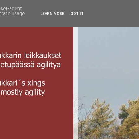
 user-agent
nerate usage
LEARN MORE
GOT IT