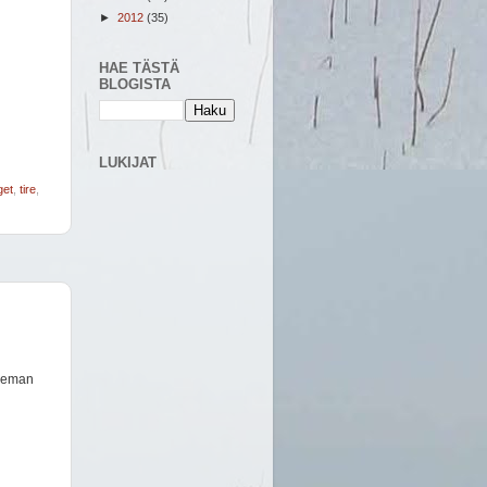
►
2012
(35)
HAE TÄSTÄ
BLOGISTA
LUKIJAT
get
,
tire
,
hieman