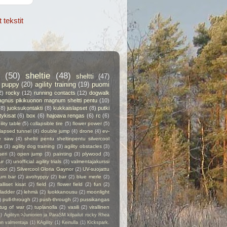
tekstit
(50)
sheltie
(48)
sheltti
(47)
puppy
(20)
agility training
(19)
puomi
2)
rocky
(12)
running contacts
(12)
dogwalk
gnus pikikuonon magnum sheltti pentu
(10)
(8)
juoksukontakti
(8)
kukkaislapset
(8)
putki
itykisat
(6)
box
(6)
hajoava rengas
(6)
rc
(6)
ility table
(5)
collapsible tire
(5)
flower power
(5)
lapsed tunnel
(4)
double jump
(4)
drone
(4)
ev-
e saw
(4)
sheltti pentu sheltinpentu silvercool
a
(3)
agility dog training
(3)
agility obstacles
(3)
seri
(3)
open jump
(3)
painting
(3)
plywood
(3)
ur
(3)
unofficial agility trials
(3)
valmentajakurssi
cool
(2)
Silvercool Gloria Gaynor
(2)
UV-suojattu
ium bar
(2)
avohyppy
(2)
bar
(2)
blue merle
(2)
alliset kisat
(2)
field
(2)
flower field
(2)
fun
(2)
ladder
(2)
lehmä
(2)
luokkanousu
(2)
moonlight
)
pull-through
(2)
push-through
(2)
pussikangas
tug of war
(2)
tuplanolla
(2)
vasili
(2)
virallinen
1)
Agilityn >Juniorien ja ParaSM kilpailut rocky Rhea
on valmentaja
(1)
KAgility
(1)
Keinulla
(1)
Kickspark.