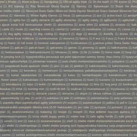
ner´s Minder
(1)
Moon eclipse
(1)
Nenäpäibä
(1)
Official agility trials
(1)
On the leash
(1)
PK a-este
(1)
PK
ta
(1)
RC training
(1)
Rita Silvercool Gloria Gaynor
(1)
Sammy.
(1)
Sateenkaari
(1)
Shaun the shee
 sheltie sheltti
(1)
Silvercool Greta Garbo Silvercool Gloria Gaynor Silvercool Grace Garland Silvercool Ga
keskus
(1)
Valentine
(1)
Winter Agility Games
(1)
Xmas
(1)
aamusumua
(1)
ace
(1)
active track
(1)
aerialp
uipment
(1)
agility fun
(1)
agility obstacle
(1)
agility obstacles.
(1)
agility safety
(1)
agilityeste
(1)
agilityhalli
(
)
ajavat koirat fci6 lammaskoirat sheltti
(1)
alumiinirima
(1)
anna eifert
(1)
ardiente
(1)
avoeste
(1)
bal
1)
cattle
(1)
clouds
(1)
coaching course
(1)
colorful
(1)
contrast
(1)
coordination
(1)
cordura
(1)
course
(1)
se
(1)
dog agility training
(1)
dog cooling
(1)
dognet.fi
(1)
dogs
(1)
domain
(1)
dronefly
(1)
drones
(1)
du
epäviralliset kisat möllikisat
(1)
estekunnostus
(1)
etenemä
(1)
fabrics
(1)
fi ava
(1)
fi-ava
(1)
fi-ava fi-ava-hs
ing
(1)
frame
(1)
full moon
(1)
furniture salesperson
(1)
fysiikkatreeni
(1)
g-pentue g-litter Greta Garbo Gar
Garland
(1)
galican
(1)
galican base
(1)
galvanoitu
(1)
games
(1)
grooming
(1)
guide
(1)
halkokuorma
(1)
hall
a
(1)
hiekkamaalaus
(1)
hiekkatekonurmi
(1)
hihnassa
(1)
hiihto
(1)
hk
(1)
holder
(1)
home made
(1)
hoop
(1)
 ht jumping tech
(1)
hyppytekniikka perussarja set point taipuminen sammy timmy rhea cherry
(1)
hyppyval
ensuun agilityurheilijat
(1)
jokirannan maneesi
(1)
joulu sheltti shetlanninlammaskoira
(1)
joulupäivä
(1)
jsp20
(1)
juoppokuski kuski apukuski sheltti
(1)
järvi
(1)
jää
(1)
jäätikkö
(1)
kakkosluokka
(1)
kaksintaistelu
(1)
k
nurmi
(1)
keluu
(1)
kennolevy
(1)
kennomuovi
(1)
kertausharjoitus paikallispuolustusharjoitus
(1)
kesämaa
iran
(1)
koiran taluttaminen
(1)
koiranelämää
(1)
koivu
(1)
kontaktiharjoite
(1)
kontaktimuovi
(1)
ko
t flower power
(1)
kukkaislapsi
(1)
kumirouhetäyte
(1)
kunnostus
(1)
kuski
(1)
kuutamo
(1)
kuvauskopteri
(1
a
(1)
lehmälauma
(1)
leijuu
(1)
lenkki
(1)
liikuteltava
(1)
liittokouluttaja
(1)
lista
(1)
long jump
(1)
lumikengät
ilwaukee
(1)
mitat
(1)
morning mist
(1)
multi-rib belt
(1)
multivan
(1)
mustantassun
(1)
myytävänä
(1)
mölli
nvas
(1)
obedience jump
(1)
obstacle course
(1)
obstacles
(1)
ohjurit
(1)
oikeus vaihtaa
(1)
paimennus
(1)
)
piparminttuöljy
(1)
play
(1)
pn16
(1)
poikkipuu
(1)
pole
(1)
polttopuu
(1)
polvitarkastus
(1)
polycarrbonate
(1
1)
pujottelu ohjuri pujotteluohjuri agility polyeteeni UV-suojattu
(1)
pujotteluohjurit
(1)
pulkka
(1)
pull in
(1)
pun
oiranruokasäkki putkipaino biltema sora 10-50 hiekkasäkki
(1)
pvc tube
(1)
pystypuu
(1)
pyörästö
(1)
pyörät
stari
(1)
ratamestarikurssi
(1)
realaxing
(1)
resepti
(1)
reseptit
(1)
rhea ardiente reaccion quimica
(1)
shetlanninlammaskoira
(1)
rocky sheltti puppy pentu
(1)
rubber mat
(1)
safe agility hurdle
(1)
safe jump
(1)
(1)
seniori
(1)
sert
(1)
sert-a
(1)
seuramestaruus
(1)
shelf
(1)
sheltie sheltti shetlanninlammaskoira kevät lu
s
(1)
sheltii
(1)
sheltinpentuja
(1)
sheltti sheltie jumping tech hyppytekniikka kasvava sarja progressive grid
eltinpentu silvercool shetlanninlammaskoiran pentuja
(1)
shelttipentu shelttipentuja shetlanninlammaskoiran
)
sunrise
(1)
sunrise aurioingonnousu sheltti shetlannninlammaskoira
(1)
suomen eläinkoulutuskeskus
(1)
su