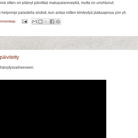
äiviä sitten on pitänyt päivittää makupalareseptiä, mutta on unohtunut:
 helpompi palastella siististi, kun antaa niitten kiinteytyä jääkaapissa yön yli.
ommentteja:
äivitetty
 häivytysvaiheeseen.