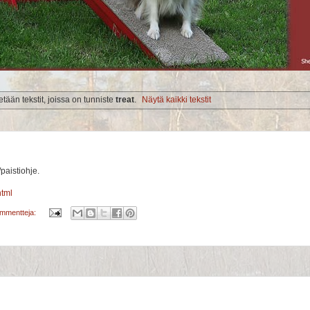
tään tekstit, joissa on tunniste
treat
.
Näytä kaikki tekstit
paistiohje.
html
ommentteja: