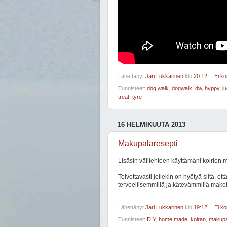
Lähettänyt
Jari Lukkarinen
klo
20:12
Ei k
Tunnisteet:
dog walk
,
dogwalk
,
dw
,
hyppy
,
j
treat
,
tyre
16 HELMIKUUTA 2013
Makupalaresepti
Lisäsin välilehteen käyttämäni koirien 
Toivottavasti jollekin on hyötyä siitä,
terveellisemmillä ja kätevämmillä makeis
Lähettänyt
Jari Lukkarinen
klo
19:12
Ei k
Tunnisteet:
DIY
,
home made
,
koiran
,
makupa