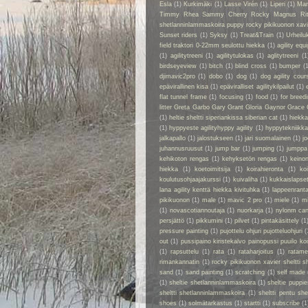
Esla
(1)
Kurkimäki
(1)
Lasse Virén
(1)
Liperi
(1)
Man
Timmy Rhea Sammy Cherry Rocky Magnus Ri
shetlanninlammaskoira puppy rocky pikikuonon xavier
Sunset riders
(1)
Syksy
(1)
Treat&Train
(1)
Urheilu
field traktori 0-22mm seulottu hiekka
(1)
agility eq
(1)
agilitytreeni
(1)
agilitytulokas
(1)
aglitytreeni
(1
birdseyeview
(1)
bitch
(1)
blind cross
(1)
bumper
(
djimavic2pro
(1)
dobo
(1)
dog
(1)
dog agility cour
epävirallinen kisa
(1)
epäviralliset agilitykilpailut
(1)
flat tunnel frame
(1)
focusing
(1)
food
(1)
for breed
litter Greta Garbo Gary Grant Gloria Gaynor Grace 
(1)
heltie sheltti siperiankissa siberian cat
(1)
hiekk
(1)
hyppyeste agilityhyppy agility
(1)
hyppytekniikka
jalkapallo
(1)
jalostukseen
(1)
jari suomalainen
(1)
jo
juhannusruusut
(1)
jump bar
(1)
jumping
(1)
jumppa
kehikoton rengas
(1)
kehyksetön rengas
(1)
keino
hiekka
(1)
koetoimitsija
(1)
koirahieronta
(1)
ko
koulutusohjaajakurssi
(1)
kuivaliha
(1)
kukkaislapse
lana agility kenttä hiekka kivituhka
(1)
lappeenrant
pikikuonon
(1)
male
(1)
mavic 2 pro
(1)
miele
(1)
m
(1)
novascotiannoutaja
(1)
nuorkarja
(1)
nylonm ca
persjättö
(1)
pikkumini
(1)
pilvet
(1)
pintakäsittely
(1
pressure painting
(1)
pujottelu ohjuri pujotteluohjuri
(
out
(1)
pussipaino kiristekalvo painopussi puuilo k
(1)
rapsuttelu
(1)
rata
(1)
rataharjoitus
(1)
ratame
rimankannatin
(1)
rocky pikikuonon xavier sheltti 
sand
(1)
sand painting
(1)
scratching
(1)
self made
(1)
sheltie shetlanninlammaskoira
(1)
sheltie puppie
sheltti shetlanninlammaskoira
(1)
sheltti pentu sh
shoes
(1)
solmätarkastus
(1)
startti
(1)
subscribe
(1