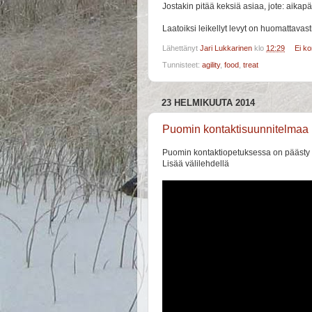
Jostakin pitää keksiä asiaa, jote: aikap
Laatoiksi leikellyt levyt on huomattavasti
Lähettänyt
Jari Lukkarinen
klo
12:29
Ei k
Tunnisteet:
agility
,
food
,
treat
23 HELMIKUUTA 2014
Puomin kontaktisuunnitelmaa p
Puomin kontaktiopetuksessa on päästy
Lisää välilehdellä