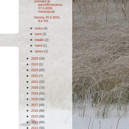
Junnujen ja
paraSM-kisoissa
27.6.2026
menestystä
Sammy 26.6.2016,
ikä 7kk
►
touko
(4)
►
huhti
(2)
►
maalis
(2)
►
helmi
(1)
►
tammi
(2)
►
2025
(24)
►
2024
(1)
►
2023
(20)
►
2022
(7)
►
2021
(25)
►
2020
(73)
►
2019
(62)
►
2018
(56)
►
2017
(40)
►
2016
(89)
►
2015
(58)
►
2014
(69)
►
2013
(55)