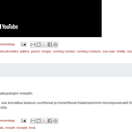
ommentteja:
uoksukontakti
,
palkka
,
puomi
,
rengas
,
running contact
,
running contacts
,
see-saw
,
sheltie
,
tar
makupalojen reseptin.
 että saa korvattua taskuun unohtuvat ja homehtuvat lisäainepommi-muovipussinakit 
illa.
ommentteja:
la
,
resepti
,
reseptit
,
treat