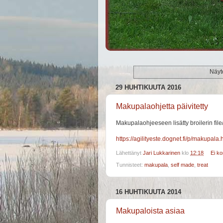
Näyte
29 HUHTIKUUTA 2016
Makupalaohjetta päivitetty
Makupalaohjeeseen lisätty broilerin file/
https://agilityeste.dognet.fi/p/makupala.
Lähettänyt
Jari Lukkarinen
klo
12:18
Ei k
Tunnisteet:
makupala
,
self made
,
treat
16 HUHTIKUUTA 2014
Makupaloista asiaa