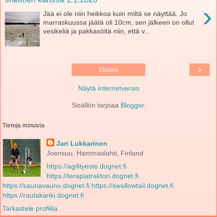
›
Jää ei ole niin heikkoa kuin miltä se näyttää. Jo
marraskuussa jäätä oli 10cm, sen jälkeen on ollut
vesikeliä ja pakkasöitä niin, että v...
›
Etusivu
Näytä internetversio
Sisällön tarjoaa
Blogger
.
Tietoja minusta
Jari Lukkarinen
Joensuu, Hammaslahti, Finland
https://agilityeste.dognet.fi
https://terapiatraktori.dognet.fi
https://saunavaunu.dognet.fi
https://swallowtail.dognet.fi
https://rautakanki.dognet.fi
Tarkastele profiilia