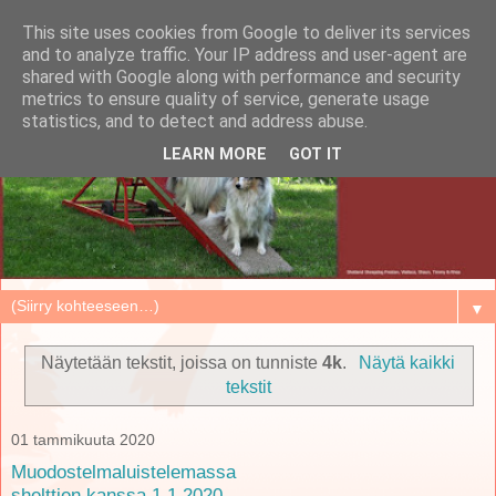
This site uses cookies from Google to deliver its services
and to analyze traffic. Your IP address and user-agent are
shared with Google along with performance and security
metrics to ensure quality of service, generate usage
statistics, and to detect and address abuse.
LEARN MORE
GOT IT
▼
Näytetään tekstit, joissa on tunniste
4k
.
Näytä kaikki
tekstit
01 tammikuuta 2020
Muodostelmaluistelemassa
shelttien kanssa 1.1.2020