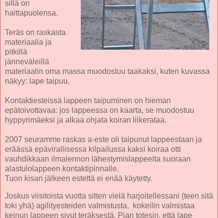
sillä on
haittapuolensa.
Teräs on raskasta
materiaalia ja
pitkillä
jänneväleillä
materiaalin oma massa muodostuu taakaksi, kuten kuvassa
näkyy: lape taipuu.
Kontaktiesteissä lappeen taipuminen on hieman
epätoivottavaa: jos lappeessa on kaarta, se muodostuu
hyppyrimäeksi ja alkaa ohjata koiran liikerataa.
2007 seuramme raskas a-este oli taipunut lappeestaan ja
eräässä epävirallisessa kilpailussa kaksi koiraa otti
vauhdikkaan ilmalennon lähestymislappeelta suoraan
alastulolappeen kontaktipinnalle.
Tuon kisan jälkeen estettä ei enää käytetty.
Joskus viisitoista vuotta sitten vielä harjoitellessani (teen sitä
toki yhä) agilityesteiden valmistusta, kokeilin valmistaa
keinun lappeen sivut teräksestä. Pian totesin, että lape