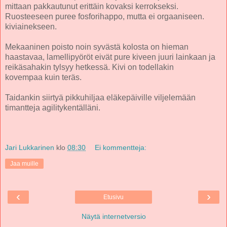
mittaan pakkautunut erittäin kovaksi kerrokseksi.
Ruosteeseen puree fosforihappo, mutta ei orgaaniseen.
kiviainekseen.
Mekaaninen poisto noin syvästä kolosta on hieman
haastavaa, lamellipyöröt eivät pure kiveen juuri lainkaan ja
reikäsahakin tylsyy hetkessä. Kivi on todellakin
kovempaa kuin teräs.
Taidankin siirtyä pikkuhiljaa eläkepäiville viljelemään
timantteja agilitykentälläni.
Jari Lukkarinen
klo
08:30
Ei kommentteja:
Jaa muille
‹
›
Etusivu
Näytä internetversio