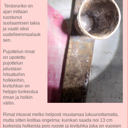
Teräsrunko on
ajan mittaan
ruostunut
suolaamisen takia
ja vaatii siksi
uudelleenmaalauk
sen.
Pujottelun rimat
on upotettu
pujottelun
jalustaan
hitsattuihin
holkkeihin,
kivituhkan on
helppo tunkeutua
riman ja holkin
väliin.
Rimat irtoavat melko helposti muutamaa lukuunottamatta,
mutta sitten koittaa ongelma: kuinkan saada noi 13 cm
korkeista holkeista pois ruoste ja kivituhka joka on vuosien