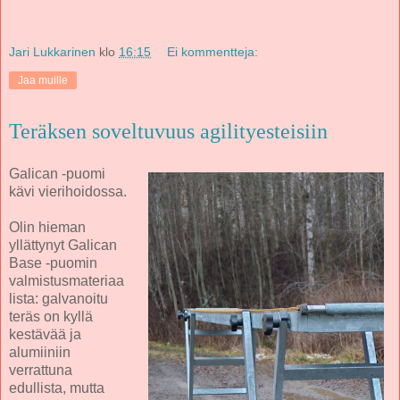
Jari Lukkarinen
klo
16:15
Ei kommentteja:
Jaa muille
Teräksen soveltuvuus agilityesteisiin
Galican -puomi
kävi vierihoidossa.
Olin hieman
yllättynyt Galican
Base -puomin
valmistusmateriaa
lista: galvanoitu
teräs on kyllä
kestävää ja
alumiiniin
verrattuna
edullista, mutta