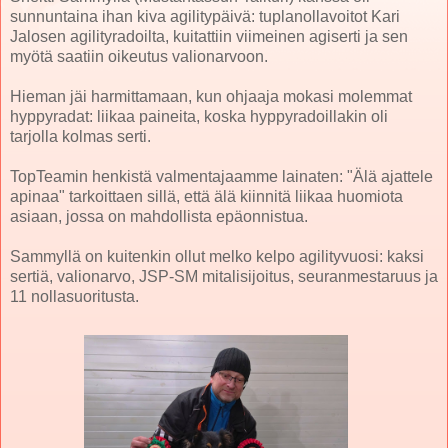
sunnuntaina ihan kiva agilitypäivä: tuplanollavoitot Kari
Jalosen agilityradoilta, kuitattiin viimeinen agiserti ja sen
myötä saatiin oikeutus valionarvoon.
Hieman jäi harmittamaan, kun ohjaaja mokasi molemmat
hyppyradat: liikaa paineita, koska hyppyradoillakin oli
tarjolla kolmas serti.
TopTeamin henkistä valmentajaamme lainaten: "Älä ajattele
apinaa" tarkoittaen sillä, että älä kiinnitä liikaa huomiota
asiaan, jossa on mahdollista epäonnistua.
Sammyllä on kuitenkin ollut melko kelpo agilityvuosi: kaksi
sertiä, valionarvo, JSP-SM mitalisijoitus, seuranmestaruus ja
11 nollasuoritusta.