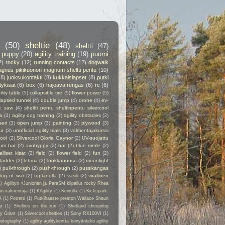
(50)
sheltie
(48)
sheltti
(47)
puppy
(20)
agility training
(19)
puomi
2)
rocky
(12)
running contacts
(12)
dogwalk
gnus pikikuonon magnum sheltti pentu
(10)
(8)
juoksukontakti
(8)
kukkaislapset
(8)
putki
itykisat
(6)
box
(6)
hajoava rengas
(6)
rc
(6)
ility table
(5)
collapsible tire
(5)
flower power
(5)
lapsed tunnel
(4)
double jump
(4)
drone
(4)
ev-
e saw
(4)
sheltti pentu sheltinpentu silvercool
a
(3)
agility dog training
(3)
agility obstacles
(3)
seri
(3)
open jump
(3)
painting
(3)
plywood
(3)
ur
(3)
unofficial agility trials
(3)
valmentajakurssi
cool
(2)
Silvercool Gloria Gaynor
(2)
UV-suojattu
ium bar
(2)
avohyppy
(2)
bar
(2)
blue merle
(2)
alliset kisat
(2)
field
(2)
flower field
(2)
fun
(2)
ladder
(2)
lehmä
(2)
luokkanousu
(2)
moonlight
)
pull-through
(2)
push-through
(2)
pussikangas
tug of war
(2)
tuplanolla
(2)
vasili
(2)
virallinen
1)
Agilityn >Juniorien ja ParaSM kilpailut rocky Rhea
on valmentaja
(1)
KAgility
(1)
Keinulla
(1)
Kickspark.
A
(1)
Potretti
(1)
Putkihaaste preston Wallace Shaun
p
(1)
Shelties on the run
(1)
Shetland sheepdog
ry Grant
(1)
Silvercool shelties
(1)
Sony RX100VI
(1)
hotography
(1)
agility agilitykenttä kenyänteko agility