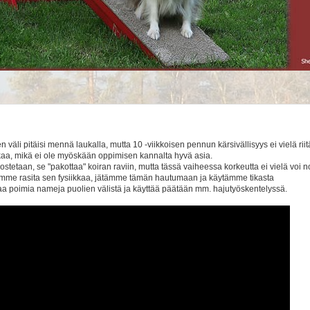
väli pitäisi mennä laukalla, mutta 10 -viikkoisen pennun kärsivällisyys ei vielä riit
ikaa, mikä ei ole myöskään oppimisen kannalta hyvä asia.
stetaan, se "pakottaa" koiran raviin, mutta tässä vaiheessa korkeutta ei vielä voi n
 emme rasita sen fysiikkaa, jätämme tämän hautumaan ja käytämme tikasta
saa poimia nameja puolien välistä ja käyttää päätään mm. hajutyöskentelyssä.