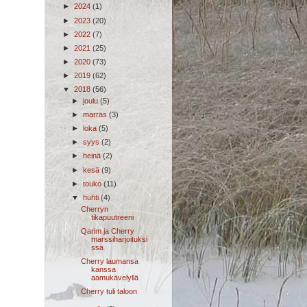
►
2024
(1)
►
2023
(20)
►
2022
(7)
►
2021
(25)
►
2020
(73)
►
2019
(62)
▼
2018
(56)
►
joulu
(5)
►
marras
(3)
►
loka
(5)
►
syys
(2)
►
heinä
(2)
►
kesä
(9)
►
touko
(11)
▼
huhti
(4)
Cherryn
tikapuutreeni
Qarim ja Cherry
marssiharjoituksi
ssa
Cherry laumansa
kanssa
aamukävelyllä
Cherry tuli taloon