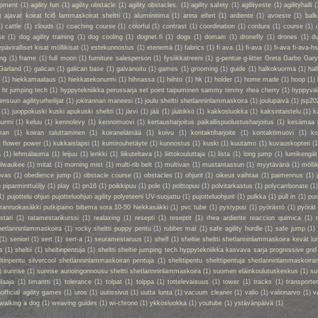
uipment
(1)
agility fun
(1)
agility obstacle
(1)
agility obstacles.
(1)
agility safety
(1)
agilityeste
(1)
agilityhalli
(
)
ajavat koirat fci6 lammaskoirat sheltti
(1)
alumiinirima
(1)
anna eifert
(1)
ardiente
(1)
avoeste
(1)
bal
1)
cattle
(1)
clouds
(1)
coaching course
(1)
colorful
(1)
contrast
(1)
coordination
(1)
cordura
(1)
course
(1)
se
(1)
dog agility training
(1)
dog cooling
(1)
dognet.fi
(1)
dogs
(1)
domain
(1)
dronefly
(1)
drones
(1)
du
epäviralliset kisat möllikisat
(1)
estekunnostus
(1)
etenemä
(1)
fabrics
(1)
fi ava
(1)
fi-ava
(1)
fi-ava fi-ava-hs
ing
(1)
frame
(1)
full moon
(1)
furniture salesperson
(1)
fysiikkatreeni
(1)
g-pentue g-litter Greta Garbo Gar
Garland
(1)
galican
(1)
galican base
(1)
galvanoitu
(1)
games
(1)
grooming
(1)
guide
(1)
halkokuorma
(1)
hall
a
(1)
hiekkamaalaus
(1)
hiekkatekonurmi
(1)
hihnassa
(1)
hiihto
(1)
hk
(1)
holder
(1)
home made
(1)
hoop
(1)
 ht jumping tech
(1)
hyppytekniikka perussarja set point taipuminen sammy timmy rhea cherry
(1)
hyppyval
ensuun agilityurheilijat
(1)
jokirannan maneesi
(1)
joulu sheltti shetlanninlammaskoira
(1)
joulupäivä
(1)
jsp20
(1)
juoppokuski kuski apukuski sheltti
(1)
järvi
(1)
jää
(1)
jäätikkö
(1)
kakkosluokka
(1)
kaksintaistelu
(1)
k
nurmi
(1)
keluu
(1)
kennolevy
(1)
kennomuovi
(1)
kertausharjoitus paikallispuolustusharjoitus
(1)
kesämaa
iran
(1)
koiran taluttaminen
(1)
koiranelämää
(1)
koivu
(1)
kontaktiharjoite
(1)
kontaktimuovi
(1)
ko
t flower power
(1)
kukkaislapsi
(1)
kumirouhetäyte
(1)
kunnostus
(1)
kuski
(1)
kuutamo
(1)
kuvauskopteri
(1
a
(1)
lehmälauma
(1)
leijuu
(1)
lenkki
(1)
liikuteltava
(1)
liittokouluttaja
(1)
lista
(1)
long jump
(1)
lumikengät
ilwaukee
(1)
mitat
(1)
morning mist
(1)
multi-rib belt
(1)
multivan
(1)
mustantassun
(1)
myytävänä
(1)
mölli
nvas
(1)
obedience jump
(1)
obstacle course
(1)
obstacles
(1)
ohjurit
(1)
oikeus vaihtaa
(1)
paimennus
(1)
)
piparminttuöljy
(1)
play
(1)
pn16
(1)
poikkipuu
(1)
pole
(1)
polttopuu
(1)
polvitarkastus
(1)
polycarrbonate
(1
1)
pujottelu ohjuri pujotteluohjuri agility polyeteeni UV-suojattu
(1)
pujotteluohjurit
(1)
pulkka
(1)
pull in
(1)
pun
oiranruokasäkki putkipaino biltema sora 10-50 hiekkasäkki
(1)
pvc tube
(1)
pystypuu
(1)
pyörästö
(1)
pyörät
stari
(1)
ratamestarikurssi
(1)
realaxing
(1)
resepti
(1)
reseptit
(1)
rhea ardiente reaccion quimica
(1)
shetlanninlammaskoira
(1)
rocky sheltti puppy pentu
(1)
rubber mat
(1)
safe agility hurdle
(1)
safe jump
(1)
(1)
seniori
(1)
sert
(1)
sert-a
(1)
seuramestaruus
(1)
shelf
(1)
sheltie sheltti shetlanninlammaskoira kevät lu
s
(1)
sheltii
(1)
sheltinpentuja
(1)
sheltti sheltie jumping tech hyppytekniikka kasvava sarja progressive grid
eltinpentu silvercool shetlanninlammaskoiran pentuja
(1)
shelttipentu shelttipentuja shetlanninlammaskoiran
)
sunrise
(1)
sunrise aurioingonnousu sheltti shetlannninlammaskoira
(1)
suomen eläinkoulutuskeskus
(1)
su
ilaaja
(1)
timantti
(1)
tolerance
(1)
tolpat
(1)
tolppa
(1)
tottelevaisuus
(1)
tower
(1)
tracks
(1)
transporte
official agility games
(1)
uros
(1)
uutissivut
(1)
uutta lunta
(1)
vacuum cleaner
(1)
valio
(1)
valionarvo
(1)
v
walking a dog
(1)
weaving guides
(1)
wi-chrono
(1)
ykkösluokka
(1)
youtube
(1)
ystävänpäivä
(1)