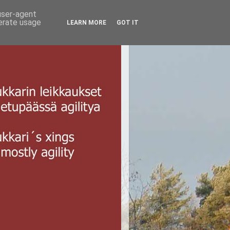
 user-agent
nerate usage
LEARN MORE
GOT IT