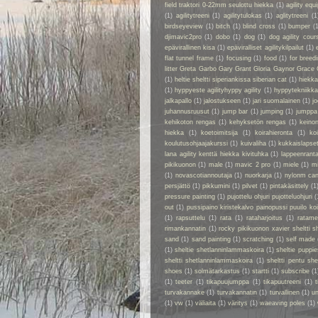
field traktori 0-22mm seulottu hiekka
(1)
agility eq
(1)
agilitytreeni
(1)
agilitytulokas
(1)
aglitytreeni
(1
birdseyeview
(1)
bitch
(1)
blind cross
(1)
bumper
(
djimavic2pro
(1)
dobo
(1)
dog
(1)
dog agility cour
epävirallinen kisa
(1)
epäviralliset agilitykilpailut
(1)
flat tunnel frame
(1)
focusing
(1)
food
(1)
for breed
litter Greta Garbo Gary Grant Gloria Gaynor Grace 
(1)
heltie sheltti siperiankissa siberian cat
(1)
hiekk
(1)
hyppyeste agilityhyppy agility
(1)
hyppytekniikka
jalkapallo
(1)
jalostukseen
(1)
jari suomalainen
(1)
jo
juhannusruusut
(1)
jump bar
(1)
jumping
(1)
jumppa
kehikoton rengas
(1)
kehyksetön rengas
(1)
keino
hiekka
(1)
koetoimitsija
(1)
koirahieronta
(1)
ko
koulutusohjaajakurssi
(1)
kuivaliha
(1)
kukkaislapse
lana agility kenttä hiekka kivituhka
(1)
lappeenrant
pikikuonon
(1)
male
(1)
mavic 2 pro
(1)
miele
(1)
m
(1)
novascotiannoutaja
(1)
nuorkarja
(1)
nylonm ca
persjättö
(1)
pikkumini
(1)
pilvet
(1)
pintakäsittely
(1
pressure painting
(1)
pujottelu ohjuri pujotteluohjuri
(
out
(1)
pussipaino kiristekalvo painopussi puuilo k
(1)
rapsuttelu
(1)
rata
(1)
rataharjoitus
(1)
ratame
rimankannatin
(1)
rocky pikikuonon xavier sheltti 
sand
(1)
sand painting
(1)
scratching
(1)
self made
(1)
sheltie shetlanninlammaskoira
(1)
sheltie puppie
sheltti shetlanninlammaskoira
(1)
sheltti pentu sh
shoes
(1)
solmätarkastus
(1)
startti
(1)
subscribe
(1
(1)
teeter
(1)
tikapuujumppa
(1)
tikapuutreeni
(1)
t
turvakannake
(1)
turvakannatin
(1)
turvallinen
(1)
un
(1)
vw
(1)
väliaita
(1)
väritys
(1)
waeaving poles
(1)