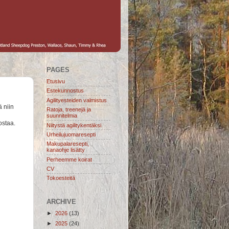
PAGES
Etusivu
Estekunnostus
Agilityesteiden valmistus
ä niin
Ratoja, treenejä ja
suunnitelmia
ostaa.
Niitystä agilitykentäksi
Urheilujuomaresepti
Makupalaresepti,
kanaohje lisätty
Perheemme koirat
CV
Tokoesteitä
ARCHIVE
►
2026
(13)
►
2025
(24)