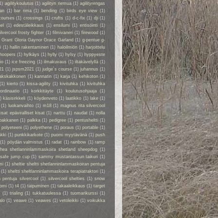
1)
agilitykoulutus
(1)
agilityn riemua
(1)
agilityrengas
kan
(1)
bar rima
(1)
bending
(1)
birds eye view
(1)
courses
(1)
crossings
(1)
crufts
(1)
d-c-fix
(1)
dji
(1)
el
(1)
edestäleikkaus
(1)
ensilumi
(1)
entisöinti
(1)
ilvercool frosty fighter
(1)
filmivaneri
(1)
firewood
(1)
y Grant Gloria Gaynor Grace Garland
(1)
g-pentue g-
i
(1)
hallin rakentaminen
(1)
haloilmiön
(1)
harjoittelu
hoopers
(1)
hylkäys
(1)
hylly
(1)
hylsy
(1)
hyppyeste
io
(1)
ice freezing
(1)
ilmakuvaus
(1)
iltakävelyllä
(1)
21
(1)
jspsm2021
(1)
judge´s course
(1)
juhannus
(1)
akskakkonen
(1)
kannatin
(1)
karja
(1)
kehikoton
(1)
(1)
kierto
(1)
kissa-agility
(1)
kivituhka
(1)
kivituhka
ordinaatio
(1)
korkkitäyte
(1)
koulutusohjaaja
(1)
)
käsisirkkeli
(1)
köydenveto
(1)
laatikko
(1)
lake
(1)
(1)
luokanvaihto
(1)
m18
(1)
magnus rita silvercool
kisat epäviralliset kisat
(1)
narttu
(1)
naudat
(1)
nolla
pakkanen
(1)
palkka
(1)
pedigree
(1)
pentusheltti
(1)
)
polyeteeni
(1)
polyethene
(1)
poraus
(1)
portable
(1)
kki
(1)
punkkikarkote
(1)
puomi myytävänä
(1)
push
(1)
pöydän valmistus
(1)
radat
(1)
rainbow
(1)
ramp
rhea shetlanninlammaskoira shetland sheepdog
(1)
safe jump cup
(1)
sammy mustantassun taikuri
(1)
mi
(1)
sheltie sheltti shetlanninlammaskoiran pentuja
(1)
sheltti sheltlanninlammaskoira terapiatraktori
(1)
 pentuja silvercool
(1)
silvercool shelties
(1)
snow
omi
(1)
t4
(1)
taipuminen
(1)
takaaleikkaus
(1)
target
r
(1)
trialing
(1)
tukkatuulessa
(1)
tuomarikurssi
(1)
alo
(1)
veawe
(1)
veawes
(1)
vetoleikki
(1)
voikukka