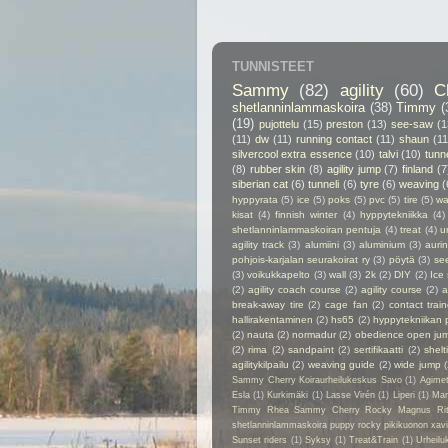
TUNNISTEET
Sammy
(82)
agility
(60)
C
shetlanninlammaskoira
(38)
Timmy
(
(19)
pujottelu
(15)
preston
(13)
see-saw
(1
(11)
dw
(11)
running contact
(11)
shaun
(11
silvercool extra essence
(10)
talvi
(10)
tunn
(8)
rubber skin
(8)
agility jump
(7)
finland
(7
siberian cat
(6)
tunneli
(6)
tyre
(6)
weaving
(
hyppyrata
(5)
ice
(5)
poks
(5)
pvc
(5)
tire
(5)
wa
kisat
(4)
finnish winter
(4)
hyppytekniikka
(4)
shetlanninlammaskoiran pentuja
(4)
treat
(4)
u
agility track
(3)
alumiini
(3)
aluminium
(3)
auri
pohjois-karjalan seurakoirat ry
(3)
pöytä
(3)
se
(3)
voikukkapelto
(3)
wall
(3)
2k
(2)
DIY
(2)
Ice
(2)
agility coach course
(2)
agility course
(2)
a
break-away tire
(2)
cage fan
(2)
contact train
hallirakentaminen
(2)
hs65
(2)
hyppytekniikan 
(2)
nauta
(2)
normadur
(2)
obedience open ju
(2)
rima
(2)
sandpaint
(2)
sertifikaatti
(2)
shelt
agilitykilpailu
(2)
weaving guide
(2)
wide jump
Sammy Cherry Koiraurheilukeskus Savo
(1)
Agime
Esla
(1)
Kurkimäki
(1)
Lasse Virén
(1)
Liperi
(1)
Man
Timmy Rhea Sammy Cherry Rocky Magnus Ri
shetlanninlammaskoira puppy rocky pikikuonon xavier
Sunset riders
(1)
Syksy
(1)
Treat&Train
(1)
Urheilu