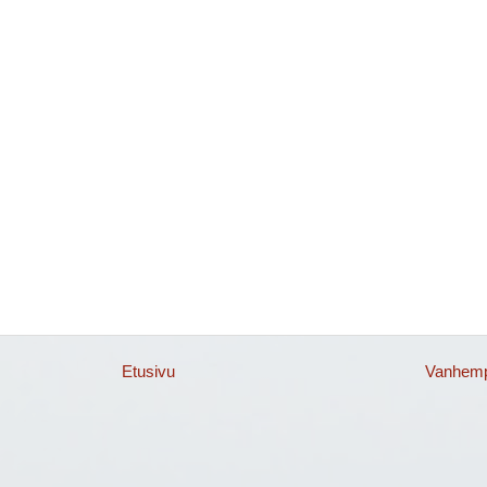
Etusivu
Vanhempi