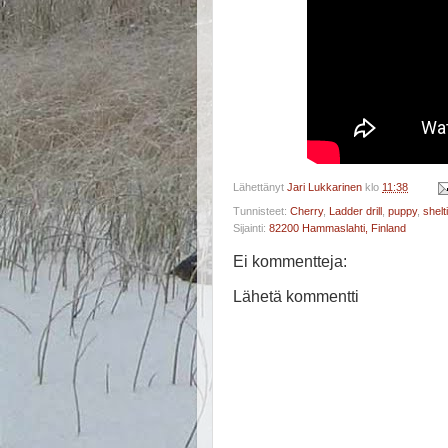
Lähettänyt
Jari Lukkarinen
klo
11:38
Tunnisteet:
Cherry
,
Ladder drill
,
puppy
,
shelt
Sijainti:
82200 Hammaslahti, Finland
Ei kommentteja:
Lähetä kommentti