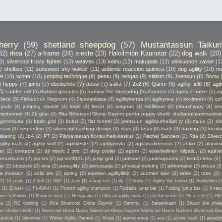
herry
(59)
shetland sheepdog
(57)
Mustantassun Taikuri
32)
rhea
(27)
a-frame
(24)
a-este
(23)
Haloilmiön Kaunotar
(22)
dog walk
(20)
3)
silvercool frosty fighter
(13)
weaves
(13)
keinu
(12)
makupala
(12)
pikikuonon xavier
(1
)
shelties
(11)
sunsweet sky walker
(11)
ardiente reaccion quimica
(10)
dog agility
(10)
ma
el
(10)
winter
(10)
jumping technique
(9)
pentu
(9)
rengas
(9)
slalom
(9)
Joensuu
(8)
Snow
)
hyppy
(7)
jump
(7)
obedience
(7)
pussi
(7)
säkä
(7)
2x2
(6)
Qarim
(6)
agility field
(6)
agil
6)
Ladder drill
(5)
Rubber granules
(5)
Sammy the sheepdog
(5)
Sanders
(5)
agility a-frame
(5)
ag
llace
(5)
Pikikuonon Magnum
(4)
Siperiankissa
(4)
agilitykenttä
(4)
agilityrata
(4)
boxitreeni
(4)
col
joulu
(4)
jumping course
(4)
kepit
(4)
kevät
(4)
magnus
(4)
möllikisat
(4)
pituushyppy
(4)
se
mpitunneli
(4)
2k glue
(3)
Rita Silvercool Gloria Gaynor pentu puppy sheltti shetlanninlammaskoir
ngonnousu
(3)
basic grid
(3)
boksi
(3)
flat tunnel
(3)
joensuun agilityurheilijat ry
(3)
muuri
(3)
ok
esaw
(3)
serpentine
(3)
silvercool dashing design
(3)
slats
(3)
teräs
(3)
track
(3)
training
(3)
tricolo
 skating
(2)
JoA
(2)
PT
(2)
Pärnävaaran Koiraurheilukeskus
(2)
Rachel Sanders
(2)
Rita
(2)
Silver
gility trials
(2)
agility wall
(2)
agilityeste.
(2)
agilitypöytä
(2)
agilityvalmennus
(2)
ahkio
(2)
alumin
er
(2)
contacts
(2)
dji mavic 2 pro
(2)
dog cooler
(2)
epdm
(2)
epävirallinen kilpailu.
(2)
epävir
peruskurssi
(2)
jsp-sm
(2)
jsp-sm2021
(2)
jump grid
(2)
juoksari
(2)
juoksupuomi
(2)
kentänteko
(2)
mp
(2)
obstacle
(2)
oiva
(2)
paragility
(2)
perussarja
(2)
physical training
(2)
pikkumaksi
(2)
pituus
(2
ie invasion
(2)
solid tire
(2)
spring
(2)
suomen agilityliitto
(2)
suomen talvi
(2)
table
(2)
toko
(2)
(2)
14 years
(1)
2.5tdi
(1)
360°
(1)
4-tie
(1)
4-way tee
(1)
4k
(1)
Agiity
(1)
Agility flat tunnel
(1)
Agilityliitto
(
t
(1)
Eckerö
(1)
FI-AVA-H
(1)
Finnish agility champion
(1)
Foldable jump bar
(1)
Folding jump bar
(1)
II-tas
ner´s Minder
(1)
Moon eclipse
(1)
Nenäpäibä
(1)
Official agility trials
(1)
On the leash
(1)
PK a-este
(1)
PK
ta
(1)
RC training
(1)
Rita Silvercool Gloria Gaynor
(1)
Sammy.
(1)
Sateenkaari
(1)
Shaun the shee
 sheltie sheltti
(1)
Silvercool Greta Garbo Silvercool Gloria Gaynor Silvercool Grace Garland Silvercool Ga
keskus
(1)
Valentine
(1)
Winter Agility Games
(1)
Xmas
(1)
aamusumua
(1)
ace
(1)
active track
(1)
aerialp