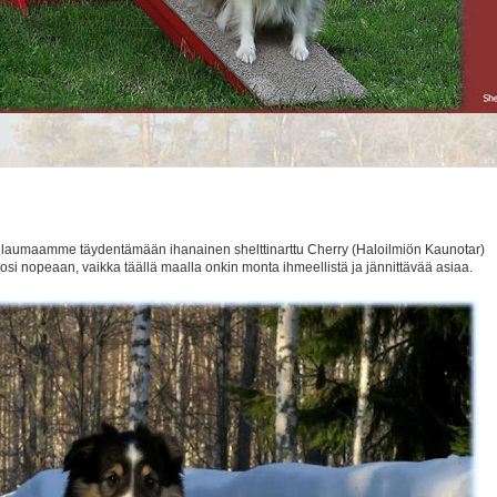
an laumaamme täydentämään ihanainen shelttinarttu Cherry (Haloilmiön Kaunotar)
 tosi nopeaan, vaikka täällä maalla onkin monta ihmeellistä ja jännittävää asiaa.