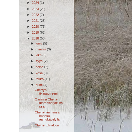
►
2024
(1)
►
2023
(20)
►
2022
(7)
►
2021
(25)
►
2020
(73)
►
2019
(62)
▼
2018
(56)
►
joulu
(5)
►
marras
(3)
►
loka
(5)
►
syys
(2)
►
heinä
(2)
►
kesä
(9)
►
touko
(11)
▼
huhti
(4)
Cherryn
tikapuutreeni
Qarim ja Cherry
marssiharjoituksi
ssa
Cherry laumansa
kanssa
aamukävelyllä
Cherry tuli taloon