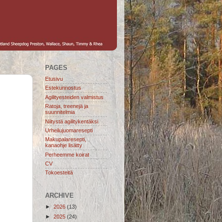
PAGES
Etusivu
Estekunnostus
Agilityesteiden valmistus
Ratoja, treenejä ja
suunnitelmia
Niitystä agilitykentäksi
Urheilujuomaresepti
Makupalaresepti,
kanaohje lisätty
Perheemme koirat
CV
Tokoesteitä
ARCHIVE
►
2026
(13)
►
2025
(24)