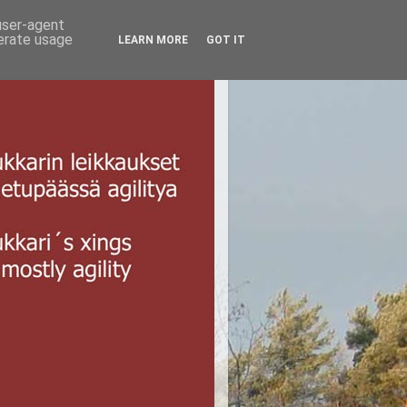
 user-agent
nerate usage
LEARN MORE
GOT IT