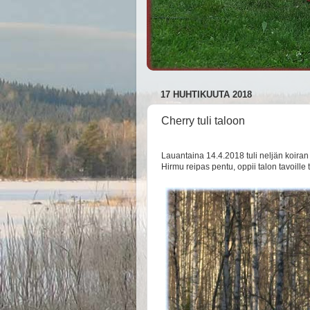
17 HUHTIKUUTA 2018
Cherry tuli taloon
Lauantaina 14.4.2018 tuli neljän koir
Hirmu reipas pentu, oppii talon tavoille