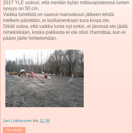
2017 YLE uutisoi, että meidän kylän mittauspisteessä lumen
syvyys on 50 cm.
Vaikka lumitöitä on saanut marraskuun jälkeen tehdä
melkein päivittäin, ei tuollainenkaan kura kivaa ole.
Sikäli outoa, että vaikka lunta nyt onkin, ei järvissä ole jäätä
nimeksikään, koska pakkasta ei ole ollut. Harmittaa, kun ei
pääse jäille hiihtelemään.
Jari Lukkarinen
klo
11:36
Jaa muille