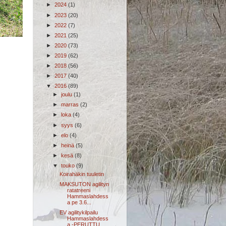
►
2024
(1)
►
2023
(20)
►
2022
(7)
►
2021
(25)
►
2020
(73)
►
2019
(62)
►
2018
(56)
►
2017
(40)
▼
2016
(89)
►
joulu
(1)
►
marras
(2)
►
loka
(4)
►
syys
(6)
►
elo
(4)
►
heinä
(5)
►
kesä
(8)
▼
touko
(9)
Koirahäkin tuuletin
MAKSUTON agilityn
ratatreeni
Hammaslahdess
a pe 3.6...
EV agilitykilpailu
Hammaslahdess
a -PERUTTU