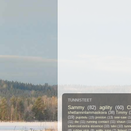
TUNNISTEET
Sammy
(82)
agility
(60)
C
shetlanninlammaskoira
(38)
Timmy
(
(19)
pujottelu
(15)
preston
(13)
see-saw
(1
(11)
dw
(11)
running contact
(11)
shaun
(11
silvercool extra essence
(10)
talvi
(10)
tunn
(8)
rubber skin
(8)
agility jump
(7)
finland
(7