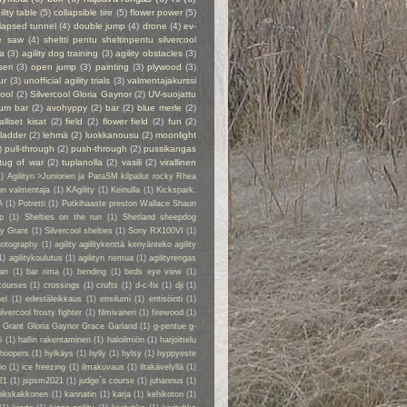
ility table
(5)
collapsible tire
(5)
flower power
(5)
lapsed tunnel
(4)
double jump
(4)
drone
(4)
ev-
e saw
(4)
sheltti pentu sheltinpentu silvercool
a
(3)
agility dog training
(3)
agility obstacles
(3)
seri
(3)
open jump
(3)
painting
(3)
plywood
(3)
ur
(3)
unofficial agility trials
(3)
valmentajakurssi
cool
(2)
Silvercool Gloria Gaynor
(2)
UV-suojattu
ium bar
(2)
avohyppy
(2)
bar
(2)
blue merle
(2)
alliset kisat
(2)
field
(2)
flower field
(2)
fun
(2)
ladder
(2)
lehmä
(2)
luokkanousu
(2)
moonlight
)
pull-through
(2)
push-through
(2)
pussikangas
tug of war
(2)
tuplanolla
(2)
vasili
(2)
virallinen
1)
Agilityn >Juniorien ja ParaSM kilpailut rocky Rhea
on valmentaja
(1)
KAgility
(1)
Keinulla
(1)
Kickspark.
A
(1)
Potretti
(1)
Putkihaaste preston Wallace Shaun
p
(1)
Shelties on the run
(1)
Shetland sheepdog
ry Grant
(1)
Silvercool shelties
(1)
Sony RX100VI
(1)
hotography
(1)
agility agilitykenttä kenyänteko agility
1)
agilitykoulutus
(1)
agilityn riemua
(1)
agilityrengas
kan
(1)
bar rima
(1)
bending
(1)
birds eye view
(1)
courses
(1)
crossings
(1)
crufts
(1)
d-c-fix
(1)
dji
(1)
el
(1)
edestäleikkaus
(1)
ensilumi
(1)
entisöinti
(1)
ilvercool frosty fighter
(1)
filmivaneri
(1)
firewood
(1)
y Grant Gloria Gaynor Grace Garland
(1)
g-pentue g-
i
(1)
hallin rakentaminen
(1)
haloilmiön
(1)
harjoittelu
hoopers
(1)
hylkäys
(1)
hylly
(1)
hylsy
(1)
hyppyeste
io
(1)
ice freezing
(1)
ilmakuvaus
(1)
iltakävelyllä
(1)
21
(1)
jspsm2021
(1)
judge´s course
(1)
juhannus
(1)
akskakkonen
(1)
kannatin
(1)
karja
(1)
kehikoton
(1)