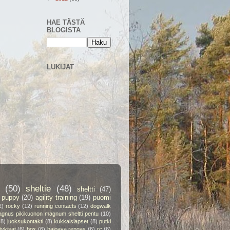
HAE TÄSTÄ
BLOGISTA
LUKIJAT
(50)
sheltie
(48)
sheltti
(47)
puppy
(20)
agility training
(19)
puomi
2)
rocky
(12)
running contacts
(12)
dogwalk
gnus pikikuonon magnum sheltti pentu
(10)
(8)
juoksukontakti
(8)
kukkaislapset
(8)
putki
itykisat
(6)
box
(6)
hajoava rengas
(6)
rc
(6)