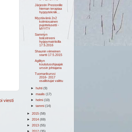
Järjestin Prestonille
hieman terapiaa
hyppytekniik...
Myytävänä 2x2
kolmiosainen
pujottelusetti -
MYYTY
Sammyn
boksitreeni
hyppymatriisilla
17.5.2016
Shaunin viimeinen
startti 17.5.2015
Agilityn
koulutusohjaajak
urssin johtajana
Tuomarikurssi
2016- 2017
osallistujat valittu
►
huhti
(9)
►
maalis
(17)
 viesti
►
helmi
(10)
►
tammi
(14)
►
2015
(58)
►
2014
(69)
►
2013
(55)
►
2012
(35)