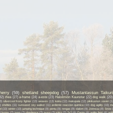
herry
(59)
shetland sheepdog
(57)
Mustantassun Taikuri
32)
rhea
(27)
a-frame
(24)
a-este
(23)
Haloilmiön Kaunotar
(22)
dog walk
(20)
3)
silvercool frosty fighter
(13)
weaves
(13)
keinu
(12)
makupala
(12)
pikikuonon xavier
(1
)
shelties
(11)
sunsweet sky walker
(11)
ardiente reaccion quimica
(10)
dog agility
(10)
ma
el
(10)
winter
(10)
jumping technique
(9)
pentu
(9)
rengas
(9)
slalom
(9)
Joensuu
(8)
Snow
)
hyppy
(7)
jump
(7)
obedience
(7)
pussi
(7)
säkä
(7)
2x2
(6)
Qarim
(6)
agility field
(6)
agil