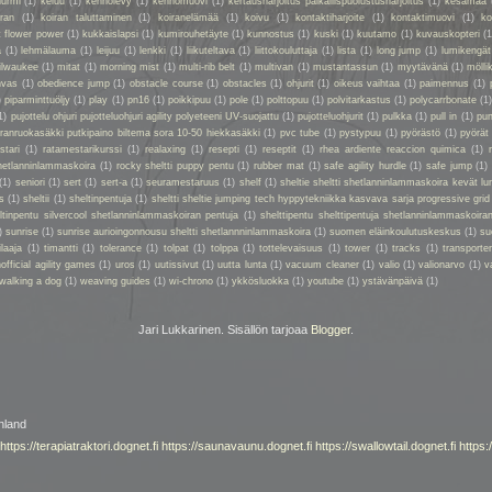
nurmi
(1)
keluu
(1)
kennolevy
(1)
kennomuovi
(1)
kertausharjoitus paikallispuolustusharjoitus
(1)
kesämaa
iran
(1)
koiran taluttaminen
(1)
koiranelämää
(1)
koivu
(1)
kontaktiharjoite
(1)
kontaktimuovi
(1)
ko
t flower power
(1)
kukkaislapsi
(1)
kumirouhetäyte
(1)
kunnostus
(1)
kuski
(1)
kuutamo
(1)
kuvauskopteri
(1
a
(1)
lehmälauma
(1)
leijuu
(1)
lenkki
(1)
liikuteltava
(1)
liittokouluttaja
(1)
lista
(1)
long jump
(1)
lumikengät
ilwaukee
(1)
mitat
(1)
morning mist
(1)
multi-rib belt
(1)
multivan
(1)
mustantassun
(1)
myytävänä
(1)
mölli
nvas
(1)
obedience jump
(1)
obstacle course
(1)
obstacles
(1)
ohjurit
(1)
oikeus vaihtaa
(1)
paimennus
(1)
)
piparminttuöljy
(1)
play
(1)
pn16
(1)
poikkipuu
(1)
pole
(1)
polttopuu
(1)
polvitarkastus
(1)
polycarrbonate
(1
1)
pujottelu ohjuri pujotteluohjuri agility polyeteeni UV-suojattu
(1)
pujotteluohjurit
(1)
pulkka
(1)
pull in
(1)
pun
oiranruokasäkki putkipaino biltema sora 10-50 hiekkasäkki
(1)
pvc tube
(1)
pystypuu
(1)
pyörästö
(1)
pyörät
stari
(1)
ratamestarikurssi
(1)
realaxing
(1)
resepti
(1)
reseptit
(1)
rhea ardiente reaccion quimica
(1)
shetlanninlammaskoira
(1)
rocky sheltti puppy pentu
(1)
rubber mat
(1)
safe agility hurdle
(1)
safe jump
(1)
(1)
seniori
(1)
sert
(1)
sert-a
(1)
seuramestaruus
(1)
shelf
(1)
sheltie sheltti shetlanninlammaskoira kevät lu
s
(1)
sheltii
(1)
sheltinpentuja
(1)
sheltti sheltie jumping tech hyppytekniikka kasvava sarja progressive grid
eltinpentu silvercool shetlanninlammaskoiran pentuja
(1)
shelttipentu shelttipentuja shetlanninlammaskoiran
)
sunrise
(1)
sunrise aurioingonnousu sheltti shetlannninlammaskoira
(1)
suomen eläinkoulutuskeskus
(1)
su
ilaaja
(1)
timantti
(1)
tolerance
(1)
tolpat
(1)
tolppa
(1)
tottelevaisuus
(1)
tower
(1)
tracks
(1)
transporte
official agility games
(1)
uros
(1)
uutissivut
(1)
uutta lunta
(1)
vacuum cleaner
(1)
valio
(1)
valionarvo
(1)
v
walking a dog
(1)
weaving guides
(1)
wi-chrono
(1)
ykkösluokka
(1)
youtube
(1)
ystävänpäivä
(1)
Jari Lukkarinen. Sisällön tarjoaa
Blogger
.
nland
https://terapiatraktori.dognet.fi
https://saunavaunu.dognet.fi
https://swallowtail.dognet.fi
https: