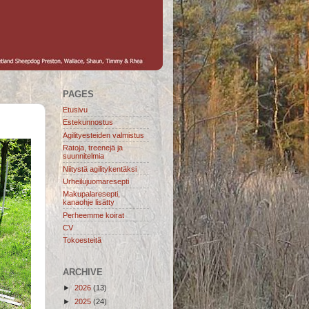
PAGES
Etusivu
Estekunnostus
Agilityesteiden valmistus
Ratoja, treenejä ja
suunnitelmia
Niitystä agilitykentäksi
Urheilujuomaresepti
Makupalaresepti,
kanaohje lisätty
Perheemme koirat
CV
Tokoesteitä
ARCHIVE
►
2026
(13)
►
2025
(24)