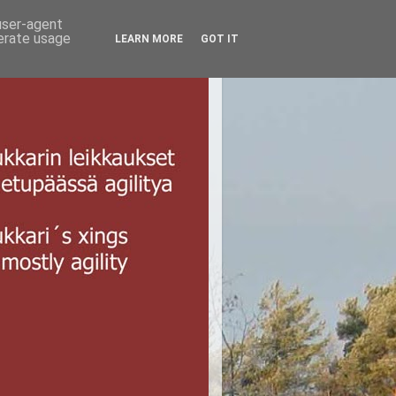
 user-agent
nerate usage
LEARN MORE
GOT IT