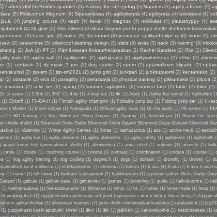
6)
Ladder drill
(5)
Rubber granules
(5)
Sammy the sheepdog
(5)
Sanders
(5)
agility a-frame
(5)
ag
llace
(5)
Pikikuonon Magnum
(4)
Siperiankissa
(4)
agilitykenttä
(4)
agilityrata
(4)
boxitreeni
(4)
col
joulu
(4)
jumping course
(4)
kepit
(4)
kevät
(4)
magnus
(4)
möllikisat
(4)
pituushyppy
(4)
se
mpitunneli
(4)
2k glue
(3)
Rita Silvercool Gloria Gaynor pentu puppy sheltti shetlanninlammaskoir
ngonnousu
(3)
basic grid
(3)
boksi
(3)
flat tunnel
(3)
joensuun agilityurheilijat ry
(3)
muuri
(3)
ok
esaw
(3)
serpentine
(3)
silvercool dashing design
(3)
slats
(3)
teräs
(3)
track
(3)
training
(3)
tricolo
 skating
(2)
JoA
(2)
PT
(2)
Pärnävaaran Koiraurheilukeskus
(2)
Rachel Sanders
(2)
Rita
(2)
Silver
gility trials
(2)
agility wall
(2)
agilityeste.
(2)
agilitypöytä
(2)
agilityvalmennus
(2)
ahkio
(2)
alumin
er
(2)
contacts
(2)
dji mavic 2 pro
(2)
dog cooler
(2)
epdm
(2)
epävirallinen kilpailu.
(2)
epävir
peruskurssi
(2)
jsp-sm
(2)
jsp-sm2021
(2)
jump grid
(2)
juoksari
(2)
juoksupuomi
(2)
kentänteko
(2)
mp
(2)
obstacle
(2)
oiva
(2)
paragility
(2)
perussarja
(2)
physical training
(2)
pikkumaksi
(2)
pituus
(2
ie invasion
(2)
solid tire
(2)
spring
(2)
suomen agilityliitto
(2)
suomen talvi
(2)
table
(2)
toko
(2)
(2)
14 years
(1)
2.5tdi
(1)
360°
(1)
4-tie
(1)
4-way tee
(1)
4k
(1)
Agiity
(1)
Agility flat tunnel
(1)
Agilityliitto
(
t
(1)
Eckerö
(1)
FI-AVA-H
(1)
Finnish agility champion
(1)
Foldable jump bar
(1)
Folding jump bar
(1)
II-tas
ner´s Minder
(1)
Moon eclipse
(1)
Nenäpäibä
(1)
Official agility trials
(1)
On the leash
(1)
PK a-este
(1)
PK
ta
(1)
RC training
(1)
Rita Silvercool Gloria Gaynor
(1)
Sammy.
(1)
Sateenkaari
(1)
Shaun the shee
 sheltie sheltti
(1)
Silvercool Greta Garbo Silvercool Gloria Gaynor Silvercool Grace Garland Silvercool Ga
keskus
(1)
Valentine
(1)
Winter Agility Games
(1)
Xmas
(1)
aamusumua
(1)
ace
(1)
active track
(1)
aerialp
uipment
(1)
agility fun
(1)
agility obstacle
(1)
agility obstacles.
(1)
agility safety
(1)
agilityeste
(1)
agilityhalli
(
)
ajavat koirat fci6 lammaskoirat sheltti
(1)
alumiinirima
(1)
anna eifert
(1)
ardiente
(1)
avoeste
(1)
bal
1)
cattle
(1)
clouds
(1)
coaching course
(1)
colorful
(1)
contrast
(1)
coordination
(1)
cordura
(1)
course
(1)
se
(1)
dog agility training
(1)
dog cooling
(1)
dognet.fi
(1)
dogs
(1)
domain
(1)
dronefly
(1)
drones
(1)
du
epäviralliset kisat möllikisat
(1)
estekunnostus
(1)
etenemä
(1)
fabrics
(1)
fi ava
(1)
fi-ava
(1)
fi-ava fi-ava-hs
ing
(1)
frame
(1)
full moon
(1)
furniture salesperson
(1)
fysiikkatreeni
(1)
g-pentue g-litter Greta Garbo Gar
Garland
(1)
galican
(1)
galican base
(1)
galvanoitu
(1)
games
(1)
grooming
(1)
guide
(1)
halkokuorma
(1)
hall
a
(1)
hiekkamaalaus
(1)
hiekkatekonurmi
(1)
hihnassa
(1)
hiihto
(1)
hk
(1)
holder
(1)
home made
(1)
hoop
(1)
 ht jumping tech
(1)
hyppytekniikka perussarja set point taipuminen sammy timmy rhea cherry
(1)
hyppyval
ensuun agilityurheilijat
(1)
jokirannan maneesi
(1)
joulu sheltti shetlanninlammaskoira
(1)
joulupäivä
(1)
jsp20
(1)
juoppokuski kuski apukuski sheltti
(1)
järvi
(1)
jää
(1)
jäätikkö
(1)
kakkosluokka
(1)
kaksintaistelu
(1)
k