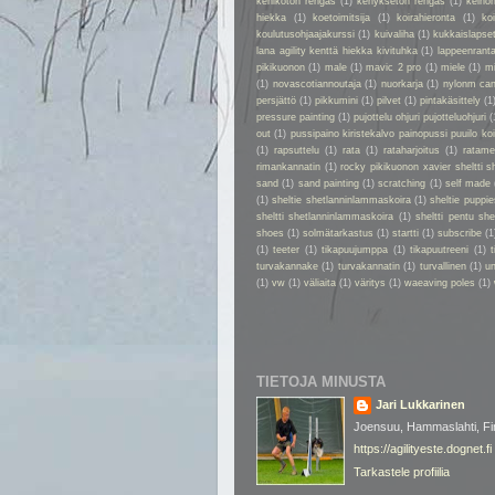
kehikoton rengas
(1)
kehyksetön rengas
(1)
keino
hiekka
(1)
koetoimitsija
(1)
koirahieronta
(1)
ko
koulutusohjaajakurssi
(1)
kuivaliha
(1)
kukkaislapse
lana agility kenttä hiekka kivituhka
(1)
lappeenrant
pikikuonon
(1)
male
(1)
mavic 2 pro
(1)
miele
(1)
m
(1)
novascotiannoutaja
(1)
nuorkarja
(1)
nylonm ca
persjättö
(1)
pikkumini
(1)
pilvet
(1)
pintakäsittely
(1
pressure painting
(1)
pujottelu ohjuri pujotteluohjuri
(
out
(1)
pussipaino kiristekalvo painopussi puuilo k
(1)
rapsuttelu
(1)
rata
(1)
rataharjoitus
(1)
ratame
rimankannatin
(1)
rocky pikikuonon xavier sheltti 
sand
(1)
sand painting
(1)
scratching
(1)
self made
(1)
sheltie shetlanninlammaskoira
(1)
sheltie puppie
sheltti shetlanninlammaskoira
(1)
sheltti pentu sh
shoes
(1)
solmätarkastus
(1)
startti
(1)
subscribe
(1
(1)
teeter
(1)
tikapuujumppa
(1)
tikapuutreeni
(1)
t
turvakannake
(1)
turvakannatin
(1)
turvallinen
(1)
un
(1)
vw
(1)
väliaita
(1)
väritys
(1)
waeaving poles
(1)
TIETOJA MINUSTA
Jari Lukkarinen
Joensuu, Hammaslahti, Fi
https://agilityeste.dognet.fi
Tarkastele profiilia