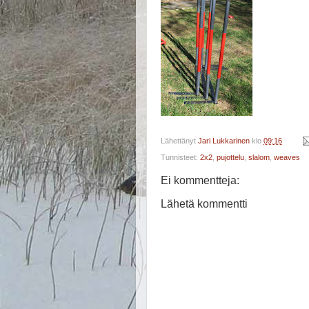
Lähettänyt
Jari Lukkarinen
klo
09:16
Tunnisteet:
2x2
,
pujottelu
,
slalom
,
weaves
Ei kommentteja:
Lähetä kommentti