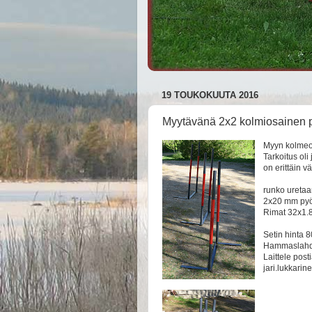
19 TOUKOKUUTA 2016
Myytävänä 2x2 kolmiosainen p
Myyn kolmeos
Tarkoitus oli 
on erittäin v
runko uretaa
2x20 mm pyö
Rimat 32x1.8
Setin hinta 
Hammaslahd
Laittele posti
jari.lukkarin