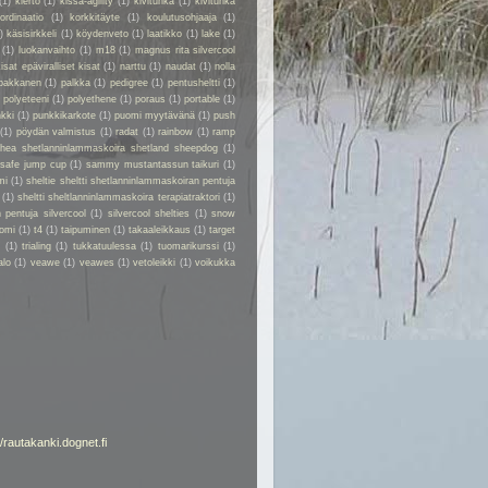
(1)
kierto
(1)
kissa-agility
(1)
kivituhka
(1)
kivituhka
ordinaatio
(1)
korkkitäyte
(1)
koulutusohjaaja
(1)
)
käsisirkkeli
(1)
köydenveto
(1)
laatikko
(1)
lake
(1)
(1)
luokanvaihto
(1)
m18
(1)
magnus rita silvercool
kisat epäviralliset kisat
(1)
narttu
(1)
naudat
(1)
nolla
pakkanen
(1)
palkka
(1)
pedigree
(1)
pentusheltti
(1)
)
polyeteeni
(1)
polyethene
(1)
poraus
(1)
portable
(1)
kki
(1)
punkkikarkote
(1)
puomi myytävänä
(1)
push
(1)
pöydän valmistus
(1)
radat
(1)
rainbow
(1)
ramp
rhea shetlanninlammaskoira shetland sheepdog
(1)
safe jump cup
(1)
sammy mustantassun taikuri
(1)
mi
(1)
sheltie sheltti shetlanninlammaskoiran pentuja
(1)
sheltti sheltlanninlammaskoira terapiatraktori
(1)
 pentuja silvercool
(1)
silvercool shelties
(1)
snow
omi
(1)
t4
(1)
taipuminen
(1)
takaaleikkaus
(1)
target
r
(1)
trialing
(1)
tukkatuulessa
(1)
tuomarikurssi
(1)
alo
(1)
veawe
(1)
veawes
(1)
vetoleikki
(1)
voikukka
//rautakanki.dognet.fi