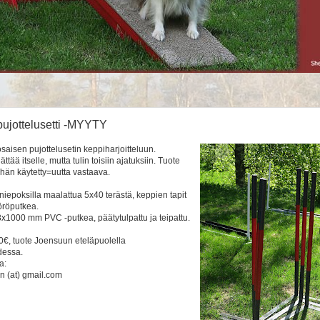
ujottelusetti -MYYTY
aisen pujottelusetin keppiharjoitteluun.
jättää itselle, mutta tulin toisiin ajatuksiin. Tuote
ähän käytetty=uutta vastaava.
niepoksilla maalattua 5x40 terästä, keppien tapit
röputkea.
x1000 mm PVC -putkea, päätytulpattu ja teipattu.
80€, tuote Joensuun eteläpuolella
essa.
a:
en (at) gmail.com