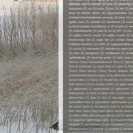
siberian cat
(6)
tunneli
(6)
tyre
(6)
weaving
(
hyppyrata
(5)
ice
(5)
poks
(5)
pvc
(5)
tire
(5)
wa
kisat
(4)
finnish winter
(4)
hyppytekniikka
(4)
shetlanninlammaskoiran pentuja
(4)
treat
(4)
u
agility track
(3)
alumiini
(3)
aluminium
(3)
auri
pohjois-karjalan seurakoirat ry
(3)
pöytä
(3)
se
(3)
voikukkapelto
(3)
wall
(3)
2k
(2)
DIY
(2)
Ice
(2)
agility coach course
(2)
agility course
(2)
a
break-away tire
(2)
cage fan
(2)
contact train
hallirakentaminen
(2)
hs65
(2)
hyppytekniikan 
(2)
nauta
(2)
normadur
(2)
obedience open ju
(2)
rima
(2)
sandpaint
(2)
sertifikaatti
(2)
shelt
agilitykilpailu
(2)
weaving guide
(2)
wide jump
Sammy Cherry Koiraurheilukeskus Savo
(1)
Agime
Esla
(1)
Kurkimäki
(1)
Lasse Virén
(1)
Liperi
(1)
Man
Timmy Rhea Sammy Cherry Rocky Magnus Ri
shetlanninlammaskoira puppy rocky pikikuonon xavier
Sunset riders
(1)
Syksy
(1)
Treat&Train
(1)
Urheilu
field traktori 0-22mm seulottu hiekka
(1)
agility eq
(1)
agilitytreeni
(1)
agilitytulokas
(1)
aglitytreeni
(1
birdseyeview
(1)
bitch
(1)
blind cross
(1)
bumper
(
djimavic2pro
(1)
dobo
(1)
dog
(1)
dog agility cour
epävirallinen kisa
(1)
epäviralliset agilitykilpailut
(1)
flat tunnel frame
(1)
focusing
(1)
food
(1)
for breed
litter Greta Garbo Gary Grant Gloria Gaynor Grace 
(1)
heltie sheltti siperiankissa siberian cat
(1)
hiekk
(1)
hyppyeste agilityhyppy agility
(1)
hyppytekniikka
jalkapallo
(1)
jalostukseen
(1)
jari suomalainen
(1)
jo
juhannusruusut
(1)
jump bar
(1)
jumping
(1)
jumppa