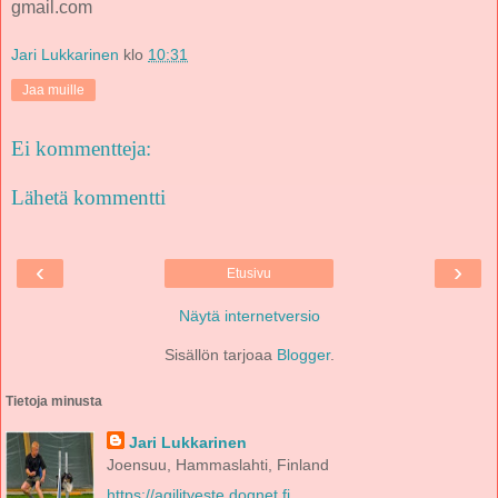
gmail.com
Jari Lukkarinen
klo
10:31
Jaa muille
Ei kommentteja:
Lähetä kommentti
‹
›
Etusivu
Näytä internetversio
Sisällön tarjoaa
Blogger
.
Tietoja minusta
Jari Lukkarinen
Joensuu, Hammaslahti, Finland
https://agilityeste.dognet.fi