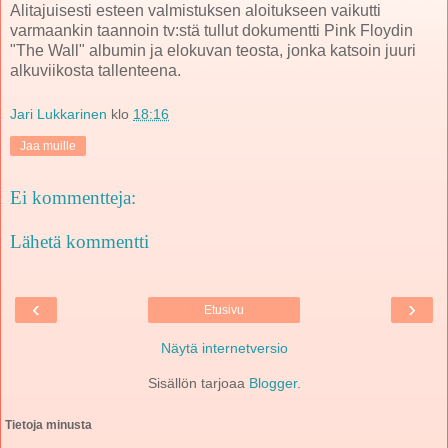
Alitajuisesti esteen valmistuksen aloitukseen vaikutti
varmaankin taannoin tv:stä tullut dokumentti Pink Floydin
"The Wall" albumin ja elokuvan teosta, jonka katsoin juuri
alkuviikosta tallenteena.
Jari Lukkarinen
klo
18:16
Jaa muille
Ei kommentteja:
Lähetä kommentti
‹
›
Etusivu
Näytä internetversio
Sisällön tarjoaa
Blogger
.
Tietoja minusta