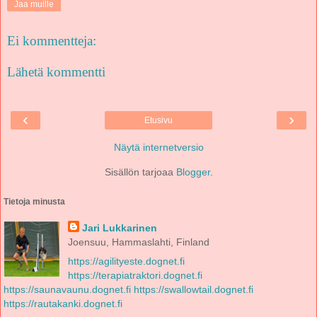
Jaa muille
Ei kommentteja:
Lähetä kommentti
‹
›
Etusivu
Näytä internetversio
Sisällön tarjoaa
Blogger
.
Tietoja minusta
Jari Lukkarinen
Joensuu, Hammaslahti, Finland
https://agilityeste.dognet.fi
https://terapiatraktori.dognet.fi
https://saunavaunu.dognet.fi
https://swallowtail.dognet.fi
https://rautakanki.dognet.fi