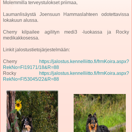
Molemmilla terveystulokset priimaa,
Laumanlisäystä Joensuun Hammaslahteen odotettavissa
lokakuun alussa.
Cherry kilpailee agilityn medi3 -luokassa ja Rocky
medikakkosessa.
Linkit jalostustietojärjestelmään:
Cherry
https://jalostus.kennelliitto.fi/frmKoira.aspx?
RekNo=FI19171/18&R=88
Rocky
https://jalostus.kennelliitto.fi/frmKoira.aspx?
RekNo=FI53045/22&R=88