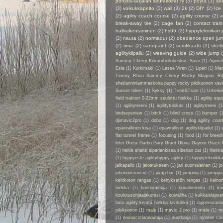
pohjois-karjalan seurakoirat ry
(3)
pöytä
(3)
se
(3)
voikukkapelto
(3)
wall
(3)
2k
(2)
DIY
(2)
Ice
(2)
agility coach course
(2)
agility course
(2)
a
break-away tire
(2)
cage fan
(2)
contact train
hallirakentaminen
(2)
hs65
(2)
hyppytekniikan 
(2)
nauta
(2)
normadur
(2)
obedience open ju
(2)
rima
(2)
sandpaint
(2)
sertifikaatti
(2)
shelt
agilitykilpailu
(2)
weaving guide
(2)
wide jump
Sammy Cherry Koiraurheilukeskus Savo
(1)
Agime
Esla
(1)
Kurkimäki
(1)
Lasse Virén
(1)
Liperi
(1)
Man
Timmy Rhea Sammy Cherry Rocky Magnus Ri
shetlanninlammaskoira puppy rocky pikikuonon xavier
Sunset riders
(1)
Syksy
(1)
Treat&Train
(1)
Urheilu
field traktori 0-22mm seulottu hiekka
(1)
agility eq
(1)
agilitytreeni
(1)
agilitytulokas
(1)
aglitytreeni
(1
birdseyeview
(1)
bitch
(1)
blind cross
(1)
bumper
(
djimavic2pro
(1)
dobo
(1)
dog
(1)
dog agility cour
epävirallinen kisa
(1)
epäviralliset agilitykilpailut
(1)
flat tunnel frame
(1)
focusing
(1)
food
(1)
for breed
litter Greta Garbo Gary Grant Gloria Gaynor Grace 
(1)
heltie sheltti siperiankissa siberian cat
(1)
hiekk
(1)
hyppyeste agilityhyppy agility
(1)
hyppytekniikka
jalkapallo
(1)
jalostukseen
(1)
jari suomalainen
(1)
jo
juhannusruusut
(1)
jump bar
(1)
jumping
(1)
jumppa
kehikoton rengas
(1)
kehyksetön rengas
(1)
keino
hiekka
(1)
koetoimitsija
(1)
koirahieronta
(1)
ko
koulutusohjaajakurssi
(1)
kuivaliha
(1)
kukkaislapse
lana agility kenttä hiekka kivituhka
(1)
lappeenrant
pikikuonon
(1)
male
(1)
mavic 2 pro
(1)
miele
(1)
m
(1)
novascotiannoutaja
(1)
nuorkarja
(1)
nylonm ca