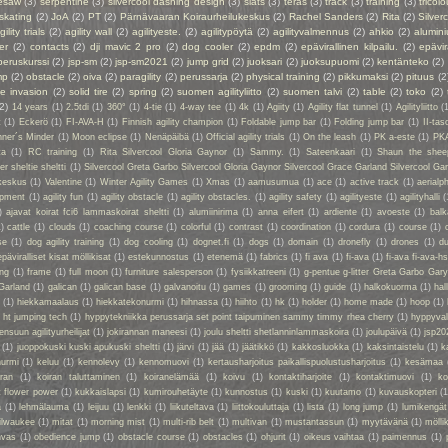
esaw
(3)
serpentine
(3)
silvercool dashing design
(3)
slats
(3)
teräs
(3)
track
(3)
training
(3)
tricolo
 skating
(2)
JoA
(2)
PT
(2)
Pärnävaaran Koiraurheilukeskus
(2)
Rachel Sanders
(2)
Rita
(2)
Silver
gility trials
(2)
agility wall
(2)
agilityeste.
(2)
agilitypöytä
(2)
agilityvalmennus
(2)
ahkio
(2)
alumin
er
(2)
contacts
(2)
dji mavic 2 pro
(2)
dog cooler
(2)
epdm
(2)
epävirallinen kilpailu.
(2)
epävir
peruskurssi
(2)
jsp-sm
(2)
jsp-sm2021
(2)
jump grid
(2)
juoksari
(2)
juoksupuomi
(2)
kentänteko
(2)
mp
(2)
obstacle
(2)
oiva
(2)
paragility
(2)
perussarja
(2)
physical training
(2)
pikkumaksi
(2)
pituus
(2
ie invasion
(2)
solid tire
(2)
spring
(2)
suomen agilityliitto
(2)
suomen talvi
(2)
table
(2)
toko
(2)
(2)
14 years
(1)
2.5tdi
(1)
360°
(1)
4-tie
(1)
4-way tee
(1)
4k
(1)
Agiity
(1)
Agility flat tunnel
(1)
Agilityliitto
(
t
(1)
Eckerö
(1)
FI-AVA-H
(1)
Finnish agility champion
(1)
Foldable jump bar
(1)
Folding jump bar
(1)
II-tas
ner´s Minder
(1)
Moon eclipse
(1)
Nenäpäibä
(1)
Official agility trials
(1)
On the leash
(1)
PK a-este
(1)
PK
ta
(1)
RC training
(1)
Rita Silvercool Gloria Gaynor
(1)
Sammy.
(1)
Sateenkaari
(1)
Shaun the shee
 sheltie sheltti
(1)
Silvercool Greta Garbo Silvercool Gloria Gaynor Silvercool Grace Garland Silvercool Ga
keskus
(1)
Valentine
(1)
Winter Agility Games
(1)
Xmas
(1)
aamusumua
(1)
ace
(1)
active track
(1)
aerialp
uipment
(1)
agility fun
(1)
agility obstacle
(1)
agility obstacles.
(1)
agility safety
(1)
agilityeste
(1)
agilityhalli
(
)
ajavat koirat fci6 lammaskoirat sheltti
(1)
alumiinirima
(1)
anna eifert
(1)
ardiente
(1)
avoeste
(1)
bal
1)
cattle
(1)
clouds
(1)
coaching course
(1)
colorful
(1)
contrast
(1)
coordination
(1)
cordura
(1)
course
(1)
se
(1)
dog agility training
(1)
dog cooling
(1)
dognet.fi
(1)
dogs
(1)
domain
(1)
dronefly
(1)
drones
(1)
du
epäviralliset kisat möllikisat
(1)
estekunnostus
(1)
etenemä
(1)
fabrics
(1)
fi ava
(1)
fi-ava
(1)
fi-ava fi-ava-hs
ing
(1)
frame
(1)
full moon
(1)
furniture salesperson
(1)
fysiikkatreeni
(1)
g-pentue g-litter Greta Garbo Gar
Garland
(1)
galican
(1)
galican base
(1)
galvanoitu
(1)
games
(1)
grooming
(1)
guide
(1)
halkokuorma
(1)
hall
a
(1)
hiekkamaalaus
(1)
hiekkatekonurmi
(1)
hihnassa
(1)
hiihto
(1)
hk
(1)
holder
(1)
home made
(1)
hoop
(1)
 ht jumping tech
(1)
hyppytekniikka perussarja set point taipuminen sammy timmy rhea cherry
(1)
hyppyval
ensuun agilityurheilijat
(1)
jokirannan maneesi
(1)
joulu sheltti shetlanninlammaskoira
(1)
joulupäivä
(1)
jsp20
(1)
juoppokuski kuski apukuski sheltti
(1)
järvi
(1)
jää
(1)
jäätikkö
(1)
kakkosluokka
(1)
kaksintaistelu
(1)
k
nurmi
(1)
keluu
(1)
kennolevy
(1)
kennomuovi
(1)
kertausharjoitus paikallispuolustusharjoitus
(1)
kesämaa
iran
(1)
koiran taluttaminen
(1)
koiranelämää
(1)
koivu
(1)
kontaktiharjoite
(1)
kontaktimuovi
(1)
ko
t flower power
(1)
kukkaislapsi
(1)
kumirouhetäyte
(1)
kunnostus
(1)
kuski
(1)
kuutamo
(1)
kuvauskopteri
(1
a
(1)
lehmälauma
(1)
leijuu
(1)
lenkki
(1)
liikuteltava
(1)
liittokouluttaja
(1)
lista
(1)
long jump
(1)
lumikengät
ilwaukee
(1)
mitat
(1)
morning mist
(1)
multi-rib belt
(1)
multivan
(1)
mustantassun
(1)
myytävänä
(1)
mölli
nvas
(1)
obedience jump
(1)
obstacle course
(1)
obstacles
(1)
ohjurit
(1)
oikeus vaihtaa
(1)
paimennus
(1)