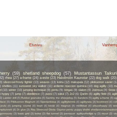
Etusivu
Vanhempi
herry
(59)
shetland sheepdog
(57)
Mustantassun Taikuri
32)
rhea
(27)
a-frame
(24)
a-este
(23)
Haloilmiön Kaunotar
(22)
dog walk
(20)
3)
silvercool frosty fighter
(13)
weaves
(13)
keinu
(12)
makupala
(12)
pikikuonon xavier
(1
)
shelties
(11)
sunsweet sky walker
(11)
ardiente reaccion quimica
(10)
dog agility
(10)
ma
el
(10)
winter
(10)
jumping technique
(9)
pentu
(9)
rengas
(9)
slalom
(9)
Joensuu
(8)
Snow
)
hyppy
(7)
jump
(7)
obedience
(7)
pussi
(7)
säkä
(7)
2x2
(6)
Qarim
(6)
agility field
(6)
agil
6)
Ladder drill
(5)
Rubber granules
(5)
Sammy the sheepdog
(5)
Sanders
(5)
agility a-frame
(5)
ag
llace
(5)
Pikikuonon Magnum
(4)
Siperiankissa
(4)
agilitykenttä
(4)
agilityrata
(4)
boxitreeni
(4)
col
joulu
(4)
jumping course
(4)
kepit
(4)
kevät
(4)
magnus
(4)
möllikisat
(4)
pituushyppy
(4)
se
mpitunneli
(4)
2k glue
(3)
Rita Silvercool Gloria Gaynor pentu puppy sheltti shetlanninlammaskoir
ngonnousu
(3)
basic grid
(3)
boksi
(3)
flat tunnel
(3)
joensuun agilityurheilijat ry
(3)
muuri
(3)
ok