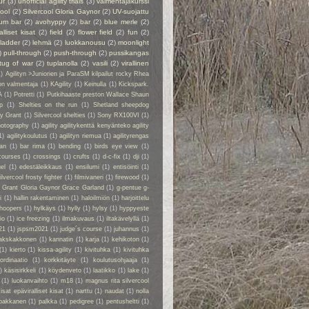
ur
(3)
unofficial agility trials
(3)
valmentajakurssi
cool
(2)
Silvercool Gloria Gaynor
(2)
UV-suojattu
ium bar
(2)
avohyppy
(2)
bar
(2)
blue merle
(2)
alliset kisat
(2)
field
(2)
flower field
(2)
fun
(2)
ladder
(2)
lehmä
(2)
luokkanousu
(2)
moonlight
)
pull-through
(2)
push-through
(2)
pussikangas
tug of war
(2)
tuplanolla
(2)
vasili
(2)
virallinen
1)
Agilityn >Juniorien ja ParaSM kilpailut rocky Rhea
on valmentaja
(1)
KAgility
(1)
Keinulla
(1)
Kickspark.
A
(1)
Potretti
(1)
Putkihaaste preston Wallace Shaun
p
(1)
Shelties on the run
(1)
Shetland sheepdog
ry Grant
(1)
Silvercool shelties
(1)
Sony RX100VI
(1)
hotography
(1)
agility agilitykenttä kenyänteko agility
1)
agilitykoulutus
(1)
agilityn riemua
(1)
agilityrengas
kan
(1)
bar rima
(1)
bending
(1)
birds eye view
(1)
courses
(1)
crossings
(1)
crufts
(1)
d-c-fix
(1)
dji
(1)
el
(1)
edestäleikkaus
(1)
ensilumi
(1)
entisöinti
(1)
ilvercool frosty fighter
(1)
filmivaneri
(1)
firewood
(1)
y Grant Gloria Gaynor Grace Garland
(1)
g-pentue g-
i
(1)
hallin rakentaminen
(1)
haloilmiön
(1)
harjoittelu
hoopers
(1)
hylkäys
(1)
hylly
(1)
hylsy
(1)
hyppyeste
io
(1)
ice freezing
(1)
ilmakuvaus
(1)
iltakävelyllä
(1)
21
(1)
jspsm2021
(1)
judge´s course
(1)
juhannus
(1)
akskakkonen
(1)
kannatin
(1)
karja
(1)
kehikoton
(1)
(1)
kierto
(1)
kissa-agility
(1)
kivituhka
(1)
kivituhka
ordinaatio
(1)
korkkitäyte
(1)
koulutusohjaaja
(1)
)
käsisirkkeli
(1)
köydenveto
(1)
laatikko
(1)
lake
(1)
(1)
luokanvaihto
(1)
m18
(1)
magnus rita silvercool
kisat epäviralliset kisat
(1)
narttu
(1)
naudat
(1)
nolla
pakkanen
(1)
palkka
(1)
pedigree
(1)
pentusheltti
(1)