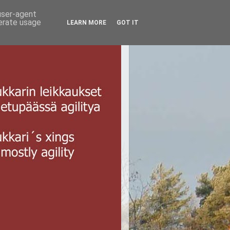
 user-agent
nerate usage
LEARN MORE
GOT IT