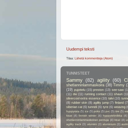
Uudempi teksti
Tilaa:
Lähetä kommentteja (Atom)
TUNNISTEET
Sammy
(82)
agility
(60)
C
shetlanninlammaskoira
(38)
Timmy
(
(19)
pujottelu
(15)
preston
(13)
see-saw
(1
(11)
dw
(11)
running contact
(11)
shaun
(11
silvercool extra essence
(10)
talvi
(10)
tunn
(8)
rubber skin
(8)
agility jump
(7)
finland
(7
siberian cat
(6)
tunneli
(6)
tyre
(6)
weaving
(
hyppyrata
(5)
ice
(5)
poks
(5)
pvc
(5)
tire
(5)
wa
kisat
(4)
finnish winter
(4)
hyppytekniikka
(4)
shetlanninlammaskoiran pentuja
(4)
treat
(4)
u
agility track
(3)
alumiini
(3)
aluminium
(3)
auri