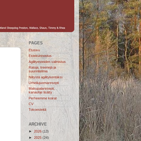
PAGES
Etusivu
Estekunnostus
Agilityesteiden valmistus
Ratoja, treenejä ja
suunnitelmia
Niitystä agilitykentäksi
Urheilujuomaresepti
Makupalaresepti,
kanaohje lisätty
Perheemme koirat
CV
Tokoesteitä
ARCHIVE
►
2026
(13)
►
2025
(24)