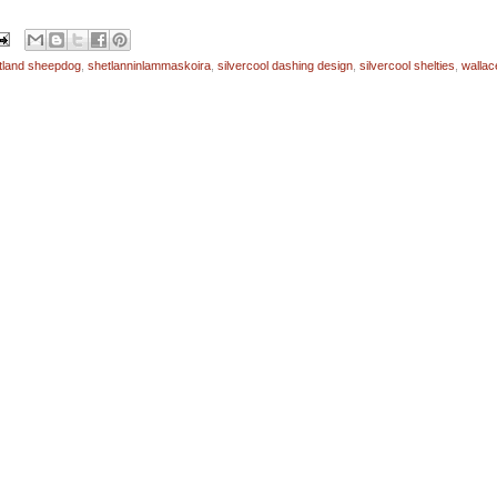
tland sheepdog
,
shetlanninlammaskoira
,
silvercool dashing design
,
silvercool shelties
,
wallac