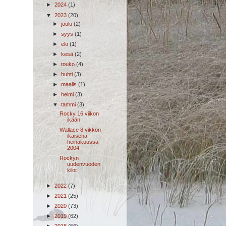
►
2024
(1)
▼
2023
(20)
►
joulu
(2)
►
syys
(1)
►
elo
(1)
►
kesä
(2)
►
touko
(4)
►
huhti
(3)
►
maalis
(1)
►
helmi
(3)
▼
tammi
(3)
Rocky 16 viikon
ikään
Wallace 8 vikkon
ikäisenä
heinäkuussa
2004
Rockyn
uudenvuoden
kilot
►
2022
(7)
►
2021
(25)
►
2020
(73)
►
2019
(62)
►
2018
(56)