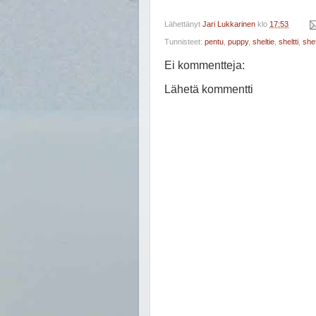
Lähettänyt
Jari Lukkarinen
klo
17:53
Tunnisteet:
pentu
,
puppy
,
sheltie
,
sheltti
,
she
Ei kommentteja:
Lähetä kommentti