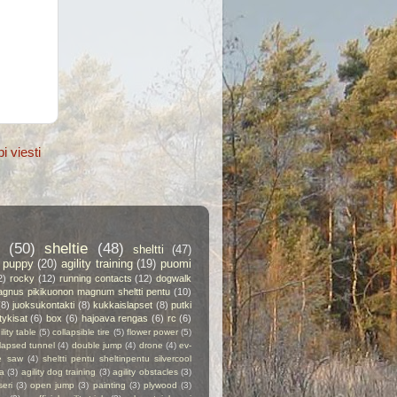
 viesti
(50)
sheltie
(48)
sheltti
(47)
puppy
(20)
agility training
(19)
puomi
2)
rocky
(12)
running contacts
(12)
dogwalk
gnus pikikuonon magnum sheltti pentu
(10)
(8)
juoksukontakti
(8)
kukkaislapset
(8)
putki
itykisat
(6)
box
(6)
hajoava rengas
(6)
rc
(6)
ility table
(5)
collapsible tire
(5)
flower power
(5)
lapsed tunnel
(4)
double jump
(4)
drone
(4)
ev-
e saw
(4)
sheltti pentu sheltinpentu silvercool
a
(3)
agility dog training
(3)
agility obstacles
(3)
seri
(3)
open jump
(3)
painting
(3)
plywood
(3)