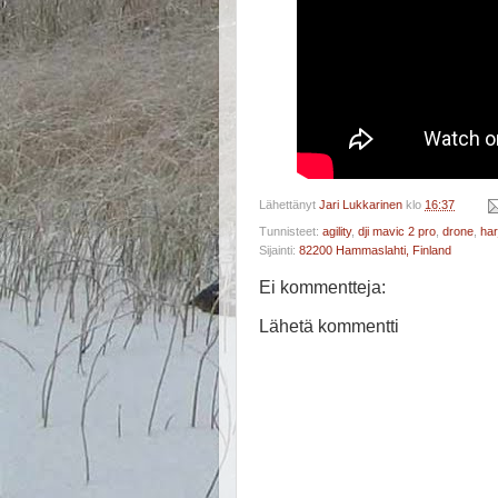
Lähettänyt
Jari Lukkarinen
klo
16:37
Tunnisteet:
agility
,
dji mavic 2 pro
,
drone
,
har
Sijainti:
82200 Hammaslahti, Finland
Ei kommentteja:
Lähetä kommentti