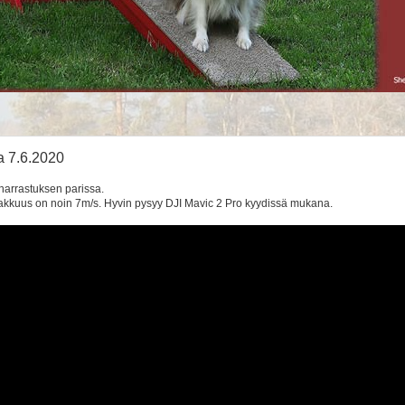
ua 7.6.2020
harrastuksen parissa.
imakkuus on noin 7m/s. Hyvin pysyy DJI Mavic 2 Pro kyydissä mukana.