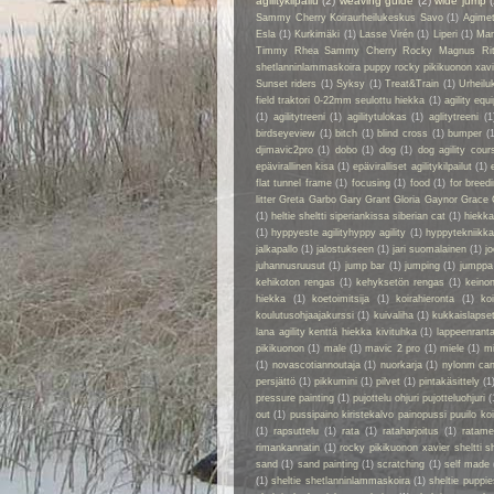
agilitykilpailu
(2)
weaving guide
(2)
wide jump
Sammy Cherry Koiraurheilukeskus Savo
(1)
Agime
Esla
(1)
Kurkimäki
(1)
Lasse Virén
(1)
Liperi
(1)
Man
Timmy Rhea Sammy Cherry Rocky Magnus Ri
shetlanninlammaskoira puppy rocky pikikuonon xavier
Sunset riders
(1)
Syksy
(1)
Treat&Train
(1)
Urheilu
field traktori 0-22mm seulottu hiekka
(1)
agility eq
(1)
agilitytreeni
(1)
agilitytulokas
(1)
aglitytreeni
(1
birdseyeview
(1)
bitch
(1)
blind cross
(1)
bumper
(
djimavic2pro
(1)
dobo
(1)
dog
(1)
dog agility cour
epävirallinen kisa
(1)
epäviralliset agilitykilpailut
(1)
flat tunnel frame
(1)
focusing
(1)
food
(1)
for breed
litter Greta Garbo Gary Grant Gloria Gaynor Grace 
(1)
heltie sheltti siperiankissa siberian cat
(1)
hiekk
(1)
hyppyeste agilityhyppy agility
(1)
hyppytekniikka
jalkapallo
(1)
jalostukseen
(1)
jari suomalainen
(1)
jo
juhannusruusut
(1)
jump bar
(1)
jumping
(1)
jumppa
kehikoton rengas
(1)
kehyksetön rengas
(1)
keino
hiekka
(1)
koetoimitsija
(1)
koirahieronta
(1)
ko
koulutusohjaajakurssi
(1)
kuivaliha
(1)
kukkaislapse
lana agility kenttä hiekka kivituhka
(1)
lappeenrant
pikikuonon
(1)
male
(1)
mavic 2 pro
(1)
miele
(1)
m
(1)
novascotiannoutaja
(1)
nuorkarja
(1)
nylonm ca
persjättö
(1)
pikkumini
(1)
pilvet
(1)
pintakäsittely
(1
pressure painting
(1)
pujottelu ohjuri pujotteluohjuri
(
out
(1)
pussipaino kiristekalvo painopussi puuilo k
(1)
rapsuttelu
(1)
rata
(1)
rataharjoitus
(1)
ratame
rimankannatin
(1)
rocky pikikuonon xavier sheltti 
sand
(1)
sand painting
(1)
scratching
(1)
self made
(1)
sheltie shetlanninlammaskoira
(1)
sheltie puppie