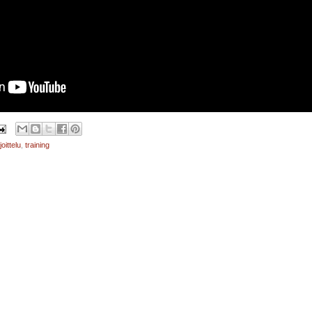
joittelu
,
training