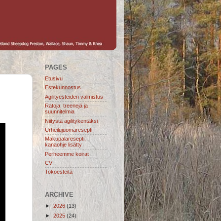
PAGES
Etusivu
Estekunnostus
Agilityesteiden valmistus
Ratoja, treenejä ja
suunnitelmia
Niitystä agilitykentäksi
Urheilujuomaresepti
Makupalaresepti,
kanaohje lisätty
Perheemme koirat
CV
Tokoesteitä
ARCHIVE
►
2026
(13)
►
2025
(24)