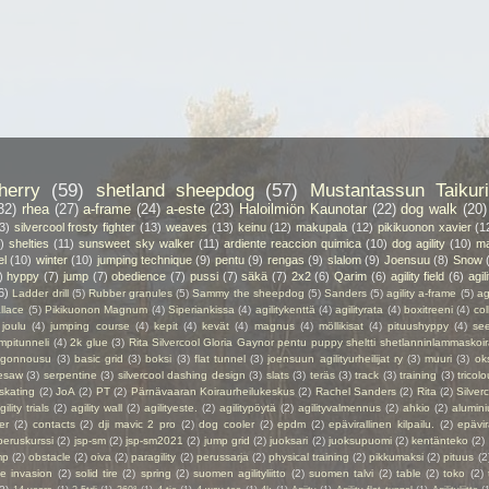
herry
(59)
shetland sheepdog
(57)
Mustantassun Taikuri
32)
rhea
(27)
a-frame
(24)
a-este
(23)
Haloilmiön Kaunotar
(22)
dog walk
(20)
3)
silvercool frosty fighter
(13)
weaves
(13)
keinu
(12)
makupala
(12)
pikikuonon xavier
(1
)
shelties
(11)
sunsweet sky walker
(11)
ardiente reaccion quimica
(10)
dog agility
(10)
ma
el
(10)
winter
(10)
jumping technique
(9)
pentu
(9)
rengas
(9)
slalom
(9)
Joensuu
(8)
Snow
)
hyppy
(7)
jump
(7)
obedience
(7)
pussi
(7)
säkä
(7)
2x2
(6)
Qarim
(6)
agility field
(6)
agil
6)
Ladder drill
(5)
Rubber granules
(5)
Sammy the sheepdog
(5)
Sanders
(5)
agility a-frame
(5)
ag
llace
(5)
Pikikuonon Magnum
(4)
Siperiankissa
(4)
agilitykenttä
(4)
agilityrata
(4)
boxitreeni
(4)
col
joulu
(4)
jumping course
(4)
kepit
(4)
kevät
(4)
magnus
(4)
möllikisat
(4)
pituushyppy
(4)
se
mpitunneli
(4)
2k glue
(3)
Rita Silvercool Gloria Gaynor pentu puppy sheltti shetlanninlammaskoir
ngonnousu
(3)
basic grid
(3)
boksi
(3)
flat tunnel
(3)
joensuun agilityurheilijat ry
(3)
muuri
(3)
ok
esaw
(3)
serpentine
(3)
silvercool dashing design
(3)
slats
(3)
teräs
(3)
track
(3)
training
(3)
tricolo
 skating
(2)
JoA
(2)
PT
(2)
Pärnävaaran Koiraurheilukeskus
(2)
Rachel Sanders
(2)
Rita
(2)
Silver
gility trials
(2)
agility wall
(2)
agilityeste.
(2)
agilitypöytä
(2)
agilityvalmennus
(2)
ahkio
(2)
alumin
er
(2)
contacts
(2)
dji mavic 2 pro
(2)
dog cooler
(2)
epdm
(2)
epävirallinen kilpailu.
(2)
epävir
peruskurssi
(2)
jsp-sm
(2)
jsp-sm2021
(2)
jump grid
(2)
juoksari
(2)
juoksupuomi
(2)
kentänteko
(2)
mp
(2)
obstacle
(2)
oiva
(2)
paragility
(2)
perussarja
(2)
physical training
(2)
pikkumaksi
(2)
pituus
(2
ie invasion
(2)
solid tire
(2)
spring
(2)
suomen agilityliitto
(2)
suomen talvi
(2)
table
(2)
toko
(2)