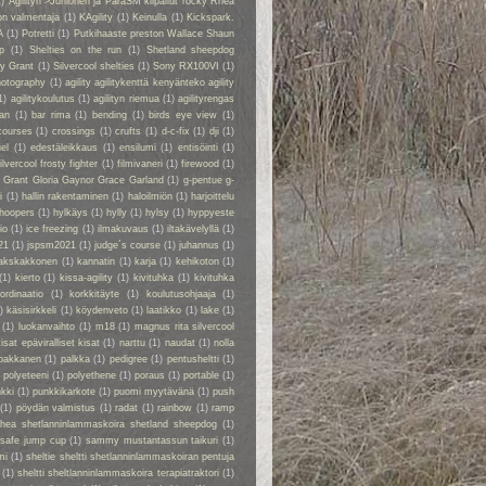
1)
Agilityn >Juniorien ja ParaSM kilpailut rocky Rhea
on valmentaja
(1)
KAgility
(1)
Keinulla
(1)
Kickspark.
A
(1)
Potretti
(1)
Putkihaaste preston Wallace Shaun
p
(1)
Shelties on the run
(1)
Shetland sheepdog
ry Grant
(1)
Silvercool shelties
(1)
Sony RX100VI
(1)
hotography
(1)
agility agilitykenttä kenyänteko agility
1)
agilitykoulutus
(1)
agilityn riemua
(1)
agilityrengas
kan
(1)
bar rima
(1)
bending
(1)
birds eye view
(1)
courses
(1)
crossings
(1)
crufts
(1)
d-c-fix
(1)
dji
(1)
el
(1)
edestäleikkaus
(1)
ensilumi
(1)
entisöinti
(1)
ilvercool frosty fighter
(1)
filmivaneri
(1)
firewood
(1)
y Grant Gloria Gaynor Grace Garland
(1)
g-pentue g-
i
(1)
hallin rakentaminen
(1)
haloilmiön
(1)
harjoittelu
hoopers
(1)
hylkäys
(1)
hylly
(1)
hylsy
(1)
hyppyeste
io
(1)
ice freezing
(1)
ilmakuvaus
(1)
iltakävelyllä
(1)
21
(1)
jspsm2021
(1)
judge´s course
(1)
juhannus
(1)
akskakkonen
(1)
kannatin
(1)
karja
(1)
kehikoton
(1)
(1)
kierto
(1)
kissa-agility
(1)
kivituhka
(1)
kivituhka
ordinaatio
(1)
korkkitäyte
(1)
koulutusohjaaja
(1)
)
käsisirkkeli
(1)
köydenveto
(1)
laatikko
(1)
lake
(1)
(1)
luokanvaihto
(1)
m18
(1)
magnus rita silvercool
kisat epäviralliset kisat
(1)
narttu
(1)
naudat
(1)
nolla
pakkanen
(1)
palkka
(1)
pedigree
(1)
pentusheltti
(1)
)
polyeteeni
(1)
polyethene
(1)
poraus
(1)
portable
(1)
kki
(1)
punkkikarkote
(1)
puomi myytävänä
(1)
push
(1)
pöydän valmistus
(1)
radat
(1)
rainbow
(1)
ramp
rhea shetlanninlammaskoira shetland sheepdog
(1)
safe jump cup
(1)
sammy mustantassun taikuri
(1)
mi
(1)
sheltie sheltti shetlanninlammaskoiran pentuja
(1)
sheltti sheltlanninlammaskoira terapiatraktori
(1)