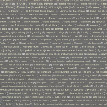
(2)
14 years
(1)
2.5tdi
(1)
360°
(1)
4-tie
(1)
4-way tee
(1)
4k
(1)
Agiity
(1)
Agility flat tunnel
(1)
Agilityliitto
(
t
(1)
Eckerö
(1)
FI-AVA-H
(1)
Finnish agility champion
(1)
Foldable jump bar
(1)
Folding jump bar
(1)
II-tas
ner´s Minder
(1)
Moon eclipse
(1)
Nenäpäibä
(1)
Official agility trials
(1)
On the leash
(1)
PK a-este
(1)
PK
ta
(1)
RC training
(1)
Rita Silvercool Gloria Gaynor
(1)
Sammy.
(1)
Sateenkaari
(1)
Shaun the shee
 sheltie sheltti
(1)
Silvercool Greta Garbo Silvercool Gloria Gaynor Silvercool Grace Garland Silvercool Ga
keskus
(1)
Valentine
(1)
Winter Agility Games
(1)
Xmas
(1)
aamusumua
(1)
ace
(1)
active track
(1)
aerialp
uipment
(1)
agility fun
(1)
agility obstacle
(1)
agility obstacles.
(1)
agility safety
(1)
agilityeste
(1)
agilityhalli
(
)
ajavat koirat fci6 lammaskoirat sheltti
(1)
alumiinirima
(1)
anna eifert
(1)
ardiente
(1)
avoeste
(1)
bal
1)
cattle
(1)
clouds
(1)
coaching course
(1)
colorful
(1)
contrast
(1)
coordination
(1)
cordura
(1)
course
(1)
se
(1)
dog agility training
(1)
dog cooling
(1)
dognet.fi
(1)
dogs
(1)
domain
(1)
dronefly
(1)
drones
(1)
du
epäviralliset kisat möllikisat
(1)
estekunnostus
(1)
etenemä
(1)
fabrics
(1)
fi ava
(1)
fi-ava
(1)
fi-ava fi-ava-hs
ing
(1)
frame
(1)
full moon
(1)
furniture salesperson
(1)
fysiikkatreeni
(1)
g-pentue g-litter Greta Garbo Gar
Garland
(1)
galican
(1)
galican base
(1)
galvanoitu
(1)
games
(1)
grooming
(1)
guide
(1)
halkokuorma
(1)
hall
a
(1)
hiekkamaalaus
(1)
hiekkatekonurmi
(1)
hihnassa
(1)
hiihto
(1)
hk
(1)
holder
(1)
home made
(1)
hoop
(1)
 ht jumping tech
(1)
hyppytekniikka perussarja set point taipuminen sammy timmy rhea cherry
(1)
hyppyval
ensuun agilityurheilijat
(1)
jokirannan maneesi
(1)
joulu sheltti shetlanninlammaskoira
(1)
joulupäivä
(1)
jsp20
(1)
juoppokuski kuski apukuski sheltti
(1)
järvi
(1)
jää
(1)
jäätikkö
(1)
kakkosluokka
(1)
kaksintaistelu
(1)
k
nurmi
(1)
keluu
(1)
kennolevy
(1)
kennomuovi
(1)
kertausharjoitus paikallispuolustusharjoitus
(1)
kesämaa
iran
(1)
koiran taluttaminen
(1)
koiranelämää
(1)
koivu
(1)
kontaktiharjoite
(1)
kontaktimuovi
(1)
ko
t flower power
(1)
kukkaislapsi
(1)
kumirouhetäyte
(1)
kunnostus
(1)
kuski
(1)
kuutamo
(1)
kuvauskopteri
(1
a
(1)
lehmälauma
(1)
leijuu
(1)
lenkki
(1)
liikuteltava
(1)
liittokouluttaja
(1)
lista
(1)
long jump
(1)
lumikengät
ilwaukee
(1)
mitat
(1)
morning mist
(1)
multi-rib belt
(1)
multivan
(1)
mustantassun
(1)
myytävänä
(1)
mölli
nvas
(1)
obedience jump
(1)
obstacle course
(1)
obstacles
(1)
ohjurit
(1)
oikeus vaihtaa
(1)
paimennus
(1)
)
piparminttuöljy
(1)
play
(1)
pn16
(1)
poikkipuu
(1)
pole
(1)
polttopuu
(1)
polvitarkastus
(1)
polycarrbonate
(1
1)
pujottelu ohjuri pujotteluohjuri agility polyeteeni UV-suojattu
(1)
pujotteluohjurit
(1)
pulkka
(1)
pull in
(1)
pun
oiranruokasäkki putkipaino biltema sora 10-50 hiekkasäkki
(1)
pvc tube
(1)
pystypuu
(1)
pyörästö
(1)
pyörät
stari
(1)
ratamestarikurssi
(1)
realaxing
(1)
resepti
(1)
reseptit
(1)
rhea ardiente reaccion quimica
(1)
shetlanninlammaskoira
(1)
rocky sheltti puppy pentu
(1)
rubber mat
(1)
safe agility hurdle
(1)
safe jump
(1)
(1)
seniori
(1)
sert
(1)
sert-a
(1)
seuramestaruus
(1)
shelf
(1)
sheltie sheltti shetlanninlammaskoira kevät lu
s
(1)
sheltii
(1)
sheltinpentuja
(1)
sheltti sheltie jumping tech hyppytekniikka kasvava sarja progressive grid