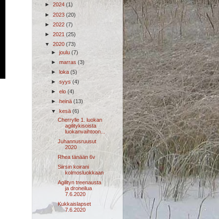
►
2024
(1)
►
2023
(20)
►
2022
(7)
►
2021
(25)
▼
2020
(73)
►
joulu
(7)
►
marras
(3)
►
loka
(5)
►
syys
(4)
►
elo
(4)
►
heinä
(13)
▼
kesä
(6)
Cherrylle 1. luokan
agilitykisoista
luokanvaihtoon...
Juhannusruusut
2020
Rhea tänään 6v
Siirsin koirani
kolmosluokkaan
Agilityn treenausta
ja droneilua
7.6.2020
Kukkaislapset
7.6.2020