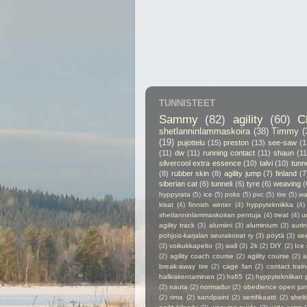
TUNNISTEET
Sammy
(82)
agility
(60)
C
shetlanninlammaskoira
(38)
Timmy
(
(19)
pujottelu
(15)
preston
(13)
see-saw
(1
(11)
dw
(11)
running contact
(11)
shaun
(11
silvercool extra essence
(10)
talvi
(10)
tunn
(8)
rubber skin
(8)
agility jump
(7)
finland
(7
siberian cat
(6)
tunneli
(6)
tyre
(6)
weaving
(
hyppyrata
(5)
ice
(5)
poks
(5)
pvc
(5)
tire
(5)
wa
kisat
(4)
finnish winter
(4)
hyppytekniikka
(4)
shetlanninlammaskoiran pentuja
(4)
treat
(4)
u
agility track
(3)
alumiini
(3)
aluminium
(3)
auri
pohjois-karjalan seurakoirat ry
(3)
pöytä
(3)
se
(3)
voikukkapelto
(3)
wall
(3)
2k
(2)
DIY
(2)
Ice
(2)
agility coach course
(2)
agility course
(2)
a
break-away tire
(2)
cage fan
(2)
contact train
hallirakentaminen
(2)
hs65
(2)
hyppytekniikan 
(2)
nauta
(2)
normadur
(2)
obedience open ju
(2)
rima
(2)
sandpaint
(2)
sertifikaatti
(2)
shelt