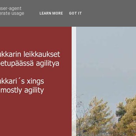
 user-agent
nerate usage
LEARN MORE
GOT IT