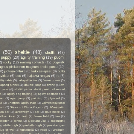
(50)
sheltie
(48)
sheltti
(47)
puppy
(20)
agility training
(19)
puomi
2)
rocky
(12)
running contacts
(12)
dogwalk
gnus pikikuonon magnum sheltti pentu
(10)
(8)
juoksukontakti
(8)
kukkaislapset
(8)
putki
itykisat
(6)
box
(6)
hajoava rengas
(6)
rc
(6)
ility table
(5)
collapsible tire
(5)
flower power
(5)
lapsed tunnel
(4)
double jump
(4)
drone
(4)
ev-
e saw
(4)
sheltti pentu sheltinpentu silvercool
a
(3)
agility dog training
(3)
agility obstacles
(3)
seri
(3)
open jump
(3)
painting
(3)
plywood
(3)
ur
(3)
unofficial agility trials
(3)
valmentajakurssi
cool
(2)
Silvercool Gloria Gaynor
(2)
UV-suojattu
ium bar
(2)
avohyppy
(2)
bar
(2)
blue merle
(2)
alliset kisat
(2)
field
(2)
flower field
(2)
fun
(2)
ladder
(2)
lehmä
(2)
luokkanousu
(2)
moonlight
)
pull-through
(2)
push-through
(2)
pussikangas
tug of war
(2)
tuplanolla
(2)
vasili
(2)
virallinen