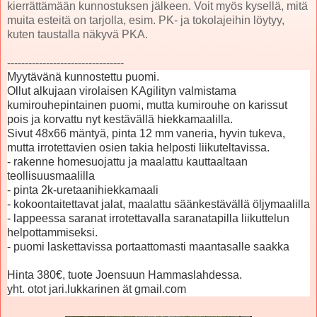
kierrättämään kunnostuksen jälkeen. Voit myös kysellä, mitä
muita esteitä on tarjolla, esim. PK- ja tokolajeihin löytyy,
kuten taustalla näkyvä PKA.
---------------------------------
Myytävänä kunnostettu puomi.
Ollut alkujaan virolaisen KAgilityn valmistama
kumirouhepintainen puomi, mutta kumirouhe on karissut
pois ja korvattu nyt kestävällä hiekkamaalilla.
Sivut 48x66 mäntyä, pinta 12 mm vaneria, hyvin tukeva,
mutta irrotettavien osien takia helposti liikuteltavissa.
- rakenne homesuojattu ja maalattu kauttaaltaan
teollisuusmaalilla
- pinta 2k-uretaanihiekkamaali
- kokoontaitettavat jalat, maalattu säänkestävällä öljymaalilla
- lappeessa saranat irrotettavalla saranatapilla liikuttelun
helpottammiseksi.
- puomi laskettavissa portaattomasti maantasalle saakka
Hinta 380€, tuote Joensuun Hammaslahdessa.
yht. otot jari.lukkarinen ät gmail.com