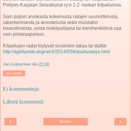
Pohjois-Karjalan Seurakoirat ry:n 1-2 -luokan kilpailuissa.
Sain paljon arvokasta kokemusta ratojen suunnittelusta,
rakentamisesta ja arvostelusta sekä muistakin
kisarutiineista, joista rivikilpailijana tai toimihenkilönä saa
vain pintaraapaisun.
Kilpailujen radat löytyvät sivulinkin takaa tai täältä:
http://agilityeste.dognet.fi/2014/05/kilpailuratoja.html
Jari Lukkarinen
klo
21:00
Jaa muille
Ei kommentteja:
Lähetä kommentti
‹
›
Etusivu