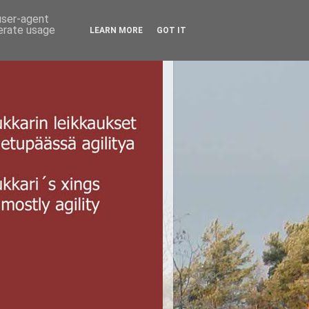
 user-agent
nerate usage
LEARN MORE
GOT IT