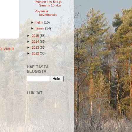
Preston 14v 5kk ja
Sammy 15 vko
Pöytää ja
keväthankia
►
helmi
(10)
►
tammi
(14)
►
2015
(58)
►
2014
(69)
►
2013
(55)
 viesti
►
2012
(35)
HAE TÄSTÄ
BLOGISTA
LUKIJAT