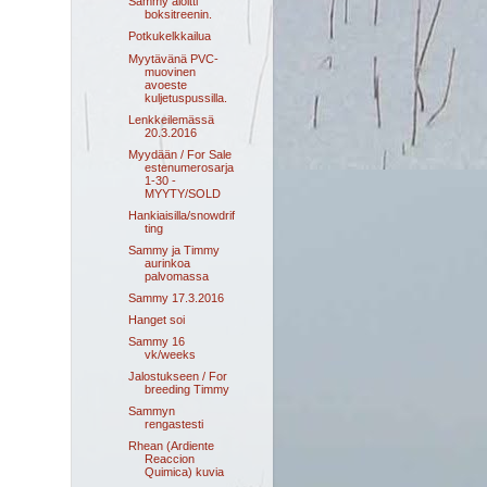
Sammy aloitti
boksitreenin.
Potkukelkkailua
Myytävänä PVC-
muovinen
avoeste
kuljetuspussilla.
Lenkkeilemässä
20.3.2016
Myydään / For Sale
estenumerosarja
1-30 -
MYYTY/SOLD
Hankiaisilla/snowdrif
ting
Sammy ja Timmy
aurinkoa
palvomassa
Sammy 17.3.2016
Hanget soi
Sammy 16
vk/weeks
Jalostukseen / For
breeding Timmy
Sammyn
rengastesti
Rhean (Ardiente
Reaccion
Quimica) kuvia