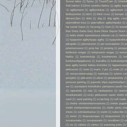
Sunset riders
(1)
Syksy
(1)
Treat&Train
(1)
Urheilu
field traktori 0-22mm seulottu hiekka
(1)
agility eq
(1)
agilitytreeni
(1)
agilitytulokas
(1)
aglitytreeni
(1
birdseyeview
(1)
bitch
(1)
blind cross
(1)
bumper
(
djimavic2pro
(1)
dobo
(1)
dog
(1)
dog agility cour
epävirallinen kisa
(1)
epäviralliset agilitykilpailut
(1)
flat tunnel frame
(1)
focusing
(1)
food
(1)
for breed
litter Greta Garbo Gary Grant Gloria Gaynor Grace 
(1)
heltie sheltti siperiankissa siberian cat
(1)
hiekk
(1)
hyppyeste agilityhyppy agility
(1)
hyppytekniikka
jalkapallo
(1)
jalostukseen
(1)
jari suomalainen
(1)
jo
juhannusruusut
(1)
jump bar
(1)
jumping
(1)
jumppa
kehikoton rengas
(1)
kehyksetön rengas
(1)
keino
hiekka
(1)
koetoimitsija
(1)
koirahieronta
(1)
ko
koulutusohjaajakurssi
(1)
kuivaliha
(1)
kukkaislapse
lana agility kenttä hiekka kivituhka
(1)
lappeenrant
pikikuonon
(1)
male
(1)
mavic 2 pro
(1)
miele
(1)
m
(1)
novascotiannoutaja
(1)
nuorkarja
(1)
nylonm ca
persjättö
(1)
pikkumini
(1)
pilvet
(1)
pintakäsittely
(1
pressure painting
(1)
pujottelu ohjuri pujotteluohjuri
(
out
(1)
pussipaino kiristekalvo painopussi puuilo k
(1)
rapsuttelu
(1)
rata
(1)
rataharjoitus
(1)
ratame
rimankannatin
(1)
rocky pikikuonon xavier sheltti 
sand
(1)
sand painting
(1)
scratching
(1)
self made
(1)
sheltie shetlanninlammaskoira
(1)
sheltie puppie
sheltti shetlanninlammaskoira
(1)
sheltti pentu sh
shoes
(1)
solmätarkastus
(1)
startti
(1)
subscribe
(1
(1)
teeter
(1)
tikapuujumppa
(1)
tikapuutreeni
(1)
t
turvakannake
(1)
turvakannatin
(1)
turvallinen
(1)
un
(1)
vw
(1)
väliaita
(1)
väritys
(1)
waeaving poles
(1)