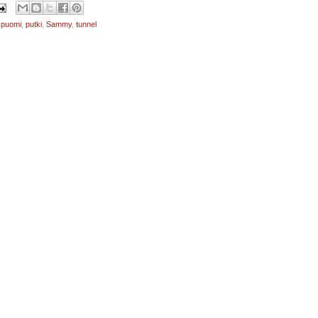
,
puomi
,
putki
,
Sammy
,
tunnel