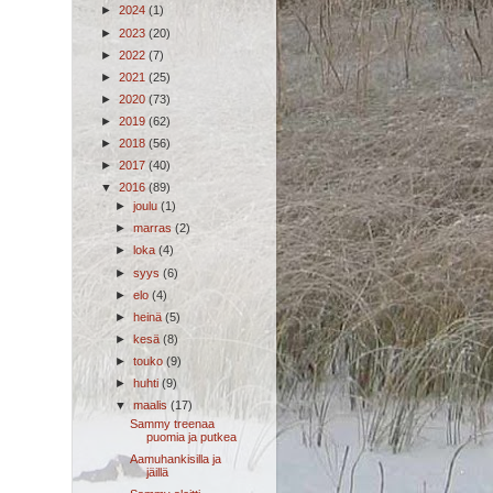
►
2024
(1)
►
2023
(20)
►
2022
(7)
►
2021
(25)
►
2020
(73)
►
2019
(62)
►
2018
(56)
►
2017
(40)
▼
2016
(89)
►
joulu
(1)
►
marras
(2)
►
loka
(4)
►
syys
(6)
►
elo
(4)
►
heinä
(5)
►
kesä
(8)
►
touko
(9)
►
huhti
(9)
▼
maalis
(17)
Sammy treenaa
puomia ja putkea
Aamuhankisilla ja
jäillä