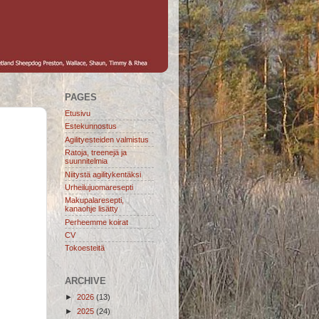
PAGES
Etusivu
Estekunnostus
Agilityesteiden valmistus
Ratoja, treenejä ja
suunnitelmia
Niitystä agilitykentäksi
Urheilujuomaresepti
Makupalaresepti,
kanaohje lisätty
Perheemme koirat
CV
Tokoesteitä
ARCHIVE
►
2026
(13)
►
2025
(24)