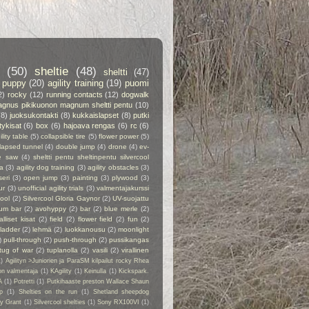
(50)
sheltie
(48)
sheltti
(47)
puppy
(20)
agility training
(19)
puomi
2)
rocky
(12)
running contacts
(12)
dogwalk
gnus pikikuonon magnum sheltti pentu
(10)
(8)
juoksukontakti
(8)
kukkaislapset
(8)
putki
itykisat
(6)
box
(6)
hajoava rengas
(6)
rc
(6)
ility table
(5)
collapsible tire
(5)
flower power
(5)
lapsed tunnel
(4)
double jump
(4)
drone
(4)
ev-
e saw
(4)
sheltti pentu sheltinpentu silvercool
a
(3)
agility dog training
(3)
agility obstacles
(3)
seri
(3)
open jump
(3)
painting
(3)
plywood
(3)
ur
(3)
unofficial agility trials
(3)
valmentajakurssi
cool
(2)
Silvercool Gloria Gaynor
(2)
UV-suojattu
ium bar
(2)
avohyppy
(2)
bar
(2)
blue merle
(2)
alliset kisat
(2)
field
(2)
flower field
(2)
fun
(2)
ladder
(2)
lehmä
(2)
luokkanousu
(2)
moonlight
)
pull-through
(2)
push-through
(2)
pussikangas
tug of war
(2)
tuplanolla
(2)
vasili
(2)
virallinen
1)
Agilityn >Juniorien ja ParaSM kilpailut rocky Rhea
on valmentaja
(1)
KAgility
(1)
Keinulla
(1)
Kickspark.
A
(1)
Potretti
(1)
Putkihaaste preston Wallace Shaun
p
(1)
Shelties on the run
(1)
Shetland sheepdog
ry Grant
(1)
Silvercool shelties
(1)
Sony RX100VI
(1)