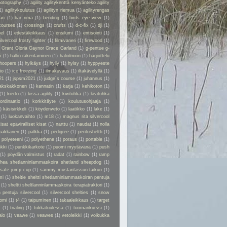
hotography
(1)
agility agilitykenttä kenyänteko agility
1)
agilitykoulutus
(1)
agilityn riemua
(1)
agilityrengas
kan
(1)
bar rima
(1)
bending
(1)
birds eye view
(1)
courses
(1)
crossings
(1)
crufts
(1)
d-c-fix
(1)
dji
(1)
el
(1)
edestäleikkaus
(1)
ensilumi
(1)
entisöinti
(1)
ilvercool frosty fighter
(1)
filmivaneri
(1)
firewood
(1)
y Grant Gloria Gaynor Grace Garland
(1)
g-pentue g-
i
(1)
hallin rakentaminen
(1)
haloilmiön
(1)
harjoittelu
hoopers
(1)
hylkäys
(1)
hylly
(1)
hylsy
(1)
hyppyeste
io
(1)
ice freezing
(1)
ilmakuvaus
(1)
iltakävelyllä
(1)
21
(1)
jspsm2021
(1)
judge´s course
(1)
juhannus
(1)
akskakkonen
(1)
kannatin
(1)
karja
(1)
kehikoton
(1)
(1)
kierto
(1)
kissa-agility
(1)
kivituhka
(1)
kivituhka
ordinaatio
(1)
korkkitäyte
(1)
koulutusohjaaja
(1)
)
käsisirkkeli
(1)
köydenveto
(1)
laatikko
(1)
lake
(1)
(1)
luokanvaihto
(1)
m18
(1)
magnus rita silvercool
kisat epäviralliset kisat
(1)
narttu
(1)
naudat
(1)
nolla
pakkanen
(1)
palkka
(1)
pedigree
(1)
pentusheltti
(1)
)
polyeteeni
(1)
polyethene
(1)
poraus
(1)
portable
(1)
kki
(1)
punkkikarkote
(1)
puomi myytävänä
(1)
push
(1)
pöydän valmistus
(1)
radat
(1)
rainbow
(1)
ramp
rhea shetlanninlammaskoira shetland sheepdog
(1)
safe jump cup
(1)
sammy mustantassun taikuri
(1)
mi
(1)
sheltie sheltti shetlanninlammaskoiran pentuja
(1)
sheltti sheltlanninlammaskoira terapiatraktori
(1)
 pentuja silvercool
(1)
silvercool shelties
(1)
snow
omi
(1)
t4
(1)
taipuminen
(1)
takaaleikkaus
(1)
target
r
(1)
trialing
(1)
tukkatuulessa
(1)
tuomarikurssi
(1)
alo
(1)
veawe
(1)
veawes
(1)
vetoleikki
(1)
voikukka