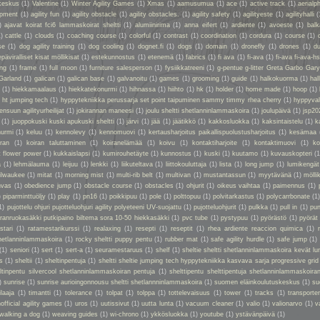
keskus
(1)
Valentine
(1)
Winter Agility Games
(1)
Xmas
(1)
aamusumua
(1)
ace
(1)
active track
(1)
aerialp
uipment
(1)
agility fun
(1)
agility obstacle
(1)
agility obstacles.
(1)
agility safety
(1)
agilityeste
(1)
agilityhalli
(
)
ajavat koirat fci6 lammaskoirat sheltti
(1)
alumiinirima
(1)
anna eifert
(1)
ardiente
(1)
avoeste
(1)
bal
1)
cattle
(1)
clouds
(1)
coaching course
(1)
colorful
(1)
contrast
(1)
coordination
(1)
cordura
(1)
course
(1)
se
(1)
dog agility training
(1)
dog cooling
(1)
dognet.fi
(1)
dogs
(1)
domain
(1)
dronefly
(1)
drones
(1)
du
epäviralliset kisat möllikisat
(1)
estekunnostus
(1)
etenemä
(1)
fabrics
(1)
fi ava
(1)
fi-ava
(1)
fi-ava fi-ava-hs
ing
(1)
frame
(1)
full moon
(1)
furniture salesperson
(1)
fysiikkatreeni
(1)
g-pentue g-litter Greta Garbo Gar
Garland
(1)
galican
(1)
galican base
(1)
galvanoitu
(1)
games
(1)
grooming
(1)
guide
(1)
halkokuorma
(1)
hall
a
(1)
hiekkamaalaus
(1)
hiekkatekonurmi
(1)
hihnassa
(1)
hiihto
(1)
hk
(1)
holder
(1)
home made
(1)
hoop
(1)
 ht jumping tech
(1)
hyppytekniikka perussarja set point taipuminen sammy timmy rhea cherry
(1)
hyppyval
ensuun agilityurheilijat
(1)
jokirannan maneesi
(1)
joulu sheltti shetlanninlammaskoira
(1)
joulupäivä
(1)
jsp20
(1)
juoppokuski kuski apukuski sheltti
(1)
järvi
(1)
jää
(1)
jäätikkö
(1)
kakkosluokka
(1)
kaksintaistelu
(1)
k
nurmi
(1)
keluu
(1)
kennolevy
(1)
kennomuovi
(1)
kertausharjoitus paikallispuolustusharjoitus
(1)
kesämaa
iran
(1)
koiran taluttaminen
(1)
koiranelämää
(1)
koivu
(1)
kontaktiharjoite
(1)
kontaktimuovi
(1)
ko
t flower power
(1)
kukkaislapsi
(1)
kumirouhetäyte
(1)
kunnostus
(1)
kuski
(1)
kuutamo
(1)
kuvauskopteri
(1
a
(1)
lehmälauma
(1)
leijuu
(1)
lenkki
(1)
liikuteltava
(1)
liittokouluttaja
(1)
lista
(1)
long jump
(1)
lumikengät
ilwaukee
(1)
mitat
(1)
morning mist
(1)
multi-rib belt
(1)
multivan
(1)
mustantassun
(1)
myytävänä
(1)
mölli
nvas
(1)
obedience jump
(1)
obstacle course
(1)
obstacles
(1)
ohjurit
(1)
oikeus vaihtaa
(1)
paimennus
(1)
)
piparminttuöljy
(1)
play
(1)
pn16
(1)
poikkipuu
(1)
pole
(1)
polttopuu
(1)
polvitarkastus
(1)
polycarrbonate
(1
1)
pujottelu ohjuri pujotteluohjuri agility polyeteeni UV-suojattu
(1)
pujotteluohjurit
(1)
pulkka
(1)
pull in
(1)
pun
oiranruokasäkki putkipaino biltema sora 10-50 hiekkasäkki
(1)
pvc tube
(1)
pystypuu
(1)
pyörästö
(1)
pyörät
stari
(1)
ratamestarikurssi
(1)
realaxing
(1)
resepti
(1)
reseptit
(1)
rhea ardiente reaccion quimica
(1)
shetlanninlammaskoira
(1)
rocky sheltti puppy pentu
(1)
rubber mat
(1)
safe agility hurdle
(1)
safe jump
(1)
(1)
seniori
(1)
sert
(1)
sert-a
(1)
seuramestaruus
(1)
shelf
(1)
sheltie sheltti shetlanninlammaskoira kevät lu
s
(1)
sheltii
(1)
sheltinpentuja
(1)
sheltti sheltie jumping tech hyppytekniikka kasvava sarja progressive grid
eltinpentu silvercool shetlanninlammaskoiran pentuja
(1)
shelttipentu shelttipentuja shetlanninlammaskoiran
)
sunrise
(1)
sunrise aurioingonnousu sheltti shetlannninlammaskoira
(1)
suomen eläinkoulutuskeskus
(1)
su
ilaaja
(1)
timantti
(1)
tolerance
(1)
tolpat
(1)
tolppa
(1)
tottelevaisuus
(1)
tower
(1)
tracks
(1)
transporte
official agility games
(1)
uros
(1)
uutissivut
(1)
uutta lunta
(1)
vacuum cleaner
(1)
valio
(1)
valionarvo
(1)
v
walking a dog
(1)
weaving guides
(1)
wi-chrono
(1)
ykkösluokka
(1)
youtube
(1)
ystävänpäivä
(1)