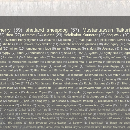
herry
(59)
shetland sheepdog
(57)
Mustantassun Taikuri
32)
rhea
(27)
a-frame
(24)
a-este
(23)
Haloilmiön Kaunotar
(22)
dog walk
(20)
3)
silvercool frosty fighter
(13)
weaves
(13)
keinu
(12)
makupala
(12)
pikikuonon xavier
(1
)
shelties
(11)
sunsweet sky walker
(11)
ardiente reaccion quimica
(10)
dog agility
(10)
ma
el
(10)
winter
(10)
jumping technique
(9)
pentu
(9)
rengas
(9)
slalom
(9)
Joensuu
(8)
Snow
)
hyppy
(7)
jump
(7)
obedience
(7)
pussi
(7)
säkä
(7)
2x2
(6)
Qarim
(6)
agility field
(6)
agil
6)
Ladder drill
(5)
Rubber granules
(5)
Sammy the sheepdog
(5)
Sanders
(5)
agility a-frame
(5)
ag
llace
(5)
Pikikuonon Magnum
(4)
Siperiankissa
(4)
agilitykenttä
(4)
agilityrata
(4)
boxitreeni
(4)
col
joulu
(4)
jumping course
(4)
kepit
(4)
kevät
(4)
magnus
(4)
möllikisat
(4)
pituushyppy
(4)
se
mpitunneli
(4)
2k glue
(3)
Rita Silvercool Gloria Gaynor pentu puppy sheltti shetlanninlammaskoir
ngonnousu
(3)
basic grid
(3)
boksi
(3)
flat tunnel
(3)
joensuun agilityurheilijat ry
(3)
muuri
(3)
ok
esaw
(3)
serpentine
(3)
silvercool dashing design
(3)
slats
(3)
teräs
(3)
track
(3)
training
(3)
tricolo
 skating
(2)
JoA
(2)
PT
(2)
Pärnävaaran Koiraurheilukeskus
(2)
Rachel Sanders
(2)
Rita
(2)
Silver
gility trials
(2)
agility wall
(2)
agilityeste.
(2)
agilitypöytä
(2)
agilityvalmennus
(2)
ahkio
(2)
alumin
er
(2)
contacts
(2)
dji mavic 2 pro
(2)
dog cooler
(2)
epdm
(2)
epävirallinen kilpailu.
(2)
epävir
peruskurssi
(2)
jsp-sm
(2)
jsp-sm2021
(2)
jump grid
(2)
juoksari
(2)
juoksupuomi
(2)
kentänteko
(2)
mp
(2)
obstacle
(2)
oiva
(2)
paragility
(2)
perussarja
(2)
physical training
(2)
pikkumaksi
(2)
pituus
(2
ie invasion
(2)
solid tire
(2)
spring
(2)
suomen agilityliitto
(2)
suomen talvi
(2)
table
(2)
toko
(2)
(2)
14 years
(1)
2.5tdi
(1)
360°
(1)
4-tie
(1)
4-way tee
(1)
4k
(1)
Agiity
(1)
Agility flat tunnel
(1)
Agilityliitto
(
t
(1)
Eckerö
(1)
FI-AVA-H
(1)
Finnish agility champion
(1)
Foldable jump bar
(1)
Folding jump bar
(1)
II-tas
ner´s Minder
(1)
Moon eclipse
(1)
Nenäpäibä
(1)
Official agility trials
(1)
On the leash
(1)
PK a-este
(1)
PK
ta
(1)
RC training
(1)
Rita Silvercool Gloria Gaynor
(1)
Sammy.
(1)
Sateenkaari
(1)
Shaun the shee
 sheltie sheltti
(1)
Silvercool Greta Garbo Silvercool Gloria Gaynor Silvercool Grace Garland Silvercool Ga