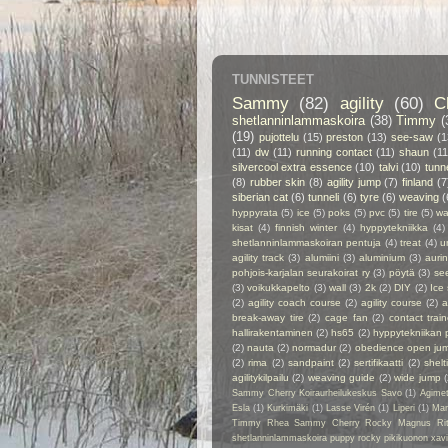
TUNNISTEET
Sammy
(82)
agility
(60)
C
shetlanninlammaskoira
(38)
Timmy
(
(19)
pujottelu
(15)
preston
(13)
see-saw
(1
(11)
dw
(11)
running contact
(11)
shaun
(11
silvercool extra essence
(10)
talvi
(10)
tunn
(8)
rubber skin
(8)
agility jump
(7)
finland
(7
siberian cat
(6)
tunneli
(6)
tyre
(6)
weaving
(
hyppyrata
(5)
ice
(5)
poks
(5)
pvc
(5)
tire
(5)
wa
kisat
(4)
finnish winter
(4)
hyppytekniikka
(4)
shetlanninlammaskoiran pentuja
(4)
treat
(4)
u
agility track
(3)
alumiini
(3)
aluminium
(3)
auri
pohjois-karjalan seurakoirat ry
(3)
pöytä
(3)
se
(3)
voikukkapelto
(3)
wall
(3)
2k
(2)
DIY
(2)
Ice
(2)
agility coach course
(2)
agility course
(2)
a
break-away tire
(2)
cage fan
(2)
contact train
hallirakentaminen
(2)
hs65
(2)
hyppytekniikan 
(2)
nauta
(2)
normadur
(2)
obedience open ju
(2)
rima
(2)
sandpaint
(2)
sertifikaatti
(2)
shelt
agilitykilpailu
(2)
weaving guide
(2)
wide jump
Sammy Cherry Koiraurheilukeskus Savo
(1)
Agime
Esla
(1)
Kurkimäki
(1)
Lasse Virén
(1)
Liperi
(1)
Man
Timmy Rhea Sammy Cherry Rocky Magnus Ri
shetlanninlammaskoira puppy rocky pikikuonon xavier