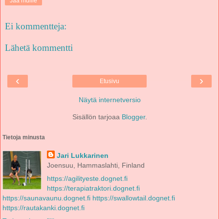
Jaa muille
Ei kommentteja:
Lähetä kommentti
‹
›
Etusivu
Näytä internetversio
Sisällön tarjoaa
Blogger
.
Tietoja minusta
Jari Lukkarinen
Joensuu, Hammaslahti, Finland
https://agilityeste.dognet.fi
https://terapiatraktori.dognet.fi
https://saunavaunu.dognet.fi
https://swallowtail.dognet.fi
https://rautakanki.dognet.fi