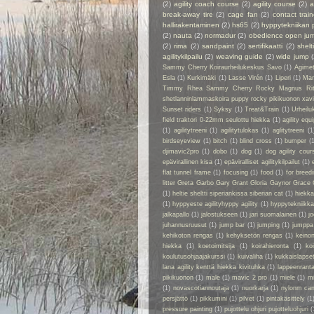
(2)
agility coach course
(2)
agility course
(2)
a
break-away tire
(2)
cage fan
(2)
contact train
hallirakentaminen
(2)
hs65
(2)
hyppytekniikan 
(2)
nauta
(2)
normadur
(2)
obedience open ju
(2)
rima
(2)
sandpaint
(2)
sertifikaatti
(2)
shelt
agilitykilpailu
(2)
weaving guide
(2)
wide jump
Sammy Cherry Koiraurheilukeskus Savo
(1)
Agime
Esla
(1)
Kurkimäki
(1)
Lasse Virén
(1)
Liperi
(1)
Man
Timmy Rhea Sammy Cherry Rocky Magnus Ri
shetlanninlammaskoira puppy rocky pikikuonon xavier
Sunset riders
(1)
Syksy
(1)
Treat&Train
(1)
Urheilu
field traktori 0-22mm seulottu hiekka
(1)
agility eq
(1)
agilitytreeni
(1)
agilitytulokas
(1)
aglitytreeni
(1
birdseyeview
(1)
bitch
(1)
blind cross
(1)
bumper
(
djimavic2pro
(1)
dobo
(1)
dog
(1)
dog agility cour
epävirallinen kisa
(1)
epäviralliset agilitykilpailut
(1)
flat tunnel frame
(1)
focusing
(1)
food
(1)
for breed
litter Greta Garbo Gary Grant Gloria Gaynor Grace 
(1)
heltie sheltti siperiankissa siberian cat
(1)
hiekk
(1)
hyppyeste agilityhyppy agility
(1)
hyppytekniikka
jalkapallo
(1)
jalostukseen
(1)
jari suomalainen
(1)
jo
juhannusruusut
(1)
jump bar
(1)
jumping
(1)
jumppa
kehikoton rengas
(1)
kehyksetön rengas
(1)
keino
hiekka
(1)
koetoimitsija
(1)
koirahieronta
(1)
ko
koulutusohjaajakurssi
(1)
kuivaliha
(1)
kukkaislapse
lana agility kenttä hiekka kivituhka
(1)
lappeenrant
pikikuonon
(1)
male
(1)
mavic 2 pro
(1)
miele
(1)
m
(1)
novascotiannoutaja
(1)
nuorkarja
(1)
nylonm ca
persjättö
(1)
pikkumini
(1)
pilvet
(1)
pintakäsittely
(1
pressure painting
(1)
pujottelu ohjuri pujotteluohjuri
(