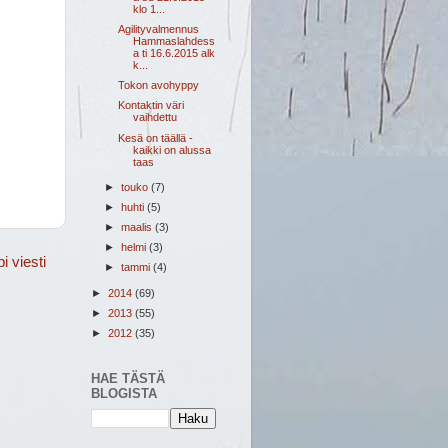
klo 1...
Agilityvalmennus
Hammaslahdess
a ti 16.6.2015 alk
k...
Tokon avohyppy
Kontaktin väri
vaihdettu
Kesä on täällä -
kaikki on alussa
taas
►
touko
(7)
►
huhti
(5)
►
maalis
(3)
►
helmi
(3)
 viesti
►
tammi
(4)
►
2014
(69)
►
2013
(55)
►
2012
(35)
HAE TÄSTÄ
BLOGISTA