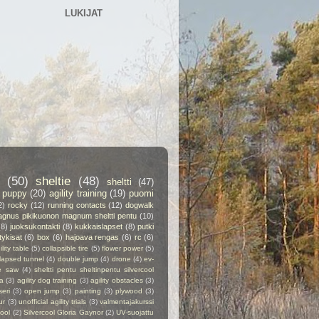
LUKIJAT
(50)
sheltie
(48)
sheltti
(47)
puppy
(20)
agility training
(19)
puomi
2)
rocky
(12)
running contacts
(12)
dogwalk
gnus pikikuonon magnum sheltti pentu
(10)
(8)
juoksukontakti
(8)
kukkaislapset
(8)
putki
itykisat
(6)
box
(6)
hajoava rengas
(6)
rc
(6)
ility table
(5)
collapsible tire
(5)
flower power
(5)
lapsed tunnel
(4)
double jump
(4)
drone
(4)
ev-
e saw
(4)
sheltti pentu sheltinpentu silvercool
a
(3)
agility dog training
(3)
agility obstacles
(3)
seri
(3)
open jump
(3)
painting
(3)
plywood
(3)
ur
(3)
unofficial agility trials
(3)
valmentajakurssi
cool
(2)
Silvercool Gloria Gaynor
(2)
UV-suojattu