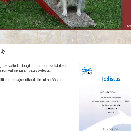
tty
tukevalle kartongille painetun todistuksen
-tason valmentajan pätevyydestä.
liittokouluttajan oikeuksiin, niin pääsee