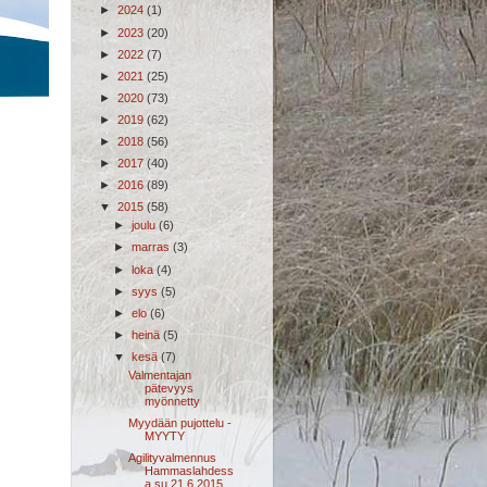
►
2024
(1)
►
2023
(20)
►
2022
(7)
►
2021
(25)
►
2020
(73)
►
2019
(62)
►
2018
(56)
►
2017
(40)
►
2016
(89)
▼
2015
(58)
►
joulu
(6)
►
marras
(3)
►
loka
(4)
►
syys
(5)
►
elo
(6)
►
heinä
(5)
▼
kesä
(7)
Valmentajan
pätevyys
myönnetty
Myydään pujottelu -
MYYTY
Agilityvalmennus
Hammaslahdess
a su 21.6.2015