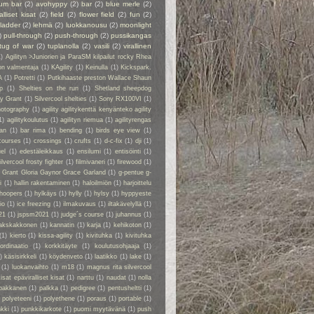
ium bar
(2)
avohyppy
(2)
bar
(2)
blue merle
(2)
alliset kisat
(2)
field
(2)
flower field
(2)
fun
(2)
ladder
(2)
lehmä
(2)
luokkanousu
(2)
moonlight
)
pull-through
(2)
push-through
(2)
pussikangas
tug of war
(2)
tuplanolla
(2)
vasili
(2)
virallinen
1)
Agilityn >Juniorien ja ParaSM kilpailut rocky Rhea
on valmentaja
(1)
KAgility
(1)
Keinulla
(1)
Kickspark.
A
(1)
Potretti
(1)
Putkihaaste preston Wallace Shaun
p
(1)
Shelties on the run
(1)
Shetland sheepdog
ry Grant
(1)
Silvercool shelties
(1)
Sony RX100VI
(1)
hotography
(1)
agility agilitykenttä kenyänteko agility
1)
agilitykoulutus
(1)
agilityn riemua
(1)
agilityrengas
kan
(1)
bar rima
(1)
bending
(1)
birds eye view
(1)
courses
(1)
crossings
(1)
crufts
(1)
d-c-fix
(1)
dji
(1)
el
(1)
edestäleikkaus
(1)
ensilumi
(1)
entisöinti
(1)
ilvercool frosty fighter
(1)
filmivaneri
(1)
firewood
(1)
y Grant Gloria Gaynor Grace Garland
(1)
g-pentue g-
i
(1)
hallin rakentaminen
(1)
haloilmiön
(1)
harjoittelu
hoopers
(1)
hylkäys
(1)
hylly
(1)
hylsy
(1)
hyppyeste
io
(1)
ice freezing
(1)
ilmakuvaus
(1)
iltakävelyllä
(1)
21
(1)
jspsm2021
(1)
judge´s course
(1)
juhannus
(1)
akskakkonen
(1)
kannatin
(1)
karja
(1)
kehikoton
(1)
(1)
kierto
(1)
kissa-agility
(1)
kivituhka
(1)
kivituhka
ordinaatio
(1)
korkkitäyte
(1)
koulutusohjaaja
(1)
)
käsisirkkeli
(1)
köydenveto
(1)
laatikko
(1)
lake
(1)
(1)
luokanvaihto
(1)
m18
(1)
magnus rita silvercool
kisat epäviralliset kisat
(1)
narttu
(1)
naudat
(1)
nolla
pakkanen
(1)
palkka
(1)
pedigree
(1)
pentusheltti
(1)
)
polyeteeni
(1)
polyethene
(1)
poraus
(1)
portable
(1)
kki
(1)
punkkikarkote
(1)
puomi myytävänä
(1)
push