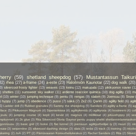
herry
(59)
shetland sheepdog
(57)
Mustantassun Taikuri
32)
rhea
(27)
a-frame
(24)
a-este
(23)
Haloilmiön Kaunotar
(22)
dog walk
(20)
3)
silvercool frosty fighter
(13)
weaves
(13)
keinu
(12)
makupala
(12)
pikikuonon xavier
(1
)
shelties
(11)
sunsweet sky walker
(11)
ardiente reaccion quimica
(10)
dog agility
(10)
ma
el
(10)
winter
(10)
jumping technique
(9)
pentu
(9)
rengas
(9)
slalom
(9)
Joensuu
(8)
Snow
)
hyppy
(7)
jump
(7)
obedience
(7)
pussi
(7)
säkä
(7)
2x2
(6)
Qarim
(6)
agility field
(6)
agil
6)
Ladder drill
(5)
Rubber granules
(5)
Sammy the sheepdog
(5)
Sanders
(5)
agility a-frame
(5)
ag
llace
(5)
Pikikuonon Magnum
(4)
Siperiankissa
(4)
agilitykenttä
(4)
agilityrata
(4)
boxitreeni
(4)
col
joulu
(4)
jumping course
(4)
kepit
(4)
kevät
(4)
magnus
(4)
möllikisat
(4)
pituushyppy
(4)
se
mpitunneli
(4)
2k glue
(3)
Rita Silvercool Gloria Gaynor pentu puppy sheltti shetlanninlammaskoir
ngonnousu
(3)
basic grid
(3)
boksi
(3)
flat tunnel
(3)
joensuun agilityurheilijat ry
(3)
muuri
(3)
ok
esaw
(3)
serpentine
(3)
silvercool dashing design
(3)
slats
(3)
teräs
(3)
track
(3)
training
(3)
tricolo
 skating
(2)
JoA
(2)
PT
(2)
Pärnävaaran Koiraurheilukeskus
(2)
Rachel Sanders
(2)
Rita
(2)
Silver