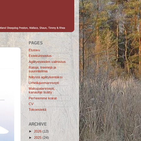
PAGES
Etusivu
Estekunnostus
Agilityesteiden valmistus
Ratoja, treenejä ja
suunnitelmia
Niitystä agilitykentäksi
Urheilujuomaresepti
Makupalaresepti,
kanaohje lisätty
Perheemme koirat
CV
Tokoesteitä
ARCHIVE
►
2026
(13)
►
2025
(24)