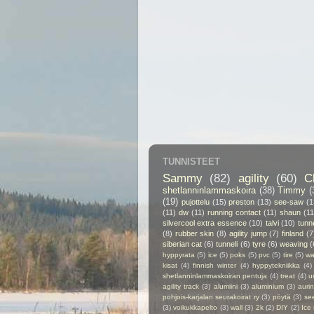
TUNNISTEET
Sammy
(82)
agility
(60)
C
shetlanninlammaskoira
(38)
Timmy
(
(19)
pujottelu
(15)
preston
(13)
see-saw
(1
(11)
dw
(11)
running contact
(11)
shaun
(11
silvercool extra essence
(10)
talvi
(10)
tunn
(8)
rubber skin
(8)
agility jump
(7)
finland
(7
siberian cat
(6)
tunneli
(6)
tyre
(6)
weaving
(
hyppyrata
(5)
ice
(5)
poks
(5)
pvc
(5)
tire
(5)
wa
kisat
(4)
finnish winter
(4)
hyppytekniikka
(4)
shetlanninlammaskoiran pentuja
(4)
treat
(4)
u
agility track
(3)
alumiini
(3)
aluminium
(3)
auri
pohjois-karjalan seurakoirat ry
(3)
pöytä
(3)
se
(3)
voikukkapelto
(3)
wall
(3)
2k
(2)
DIY
(2)
Ice