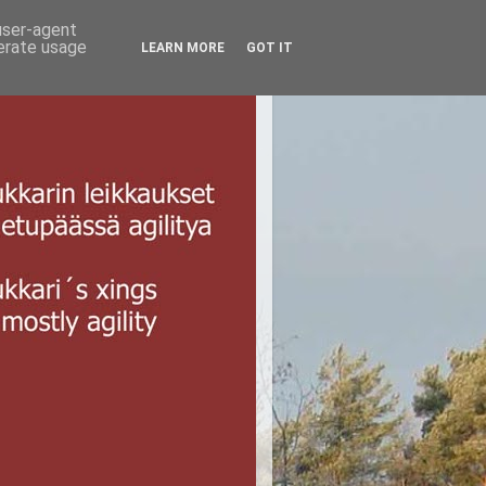
 user-agent
nerate usage
LEARN MORE
GOT IT