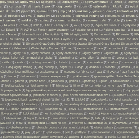
gility trials
(2)
agility wall
(2)
agilityeste.
(2)
agilitypöytä
(2)
agilityvalmennus
(2)
ahkio
(2)
alumin
er
(2)
contacts
(2)
dji mavic 2 pro
(2)
dog cooler
(2)
epdm
(2)
epävirallinen kilpailu.
(2)
epävir
peruskurssi
(2)
jsp-sm
(2)
jsp-sm2021
(2)
jump grid
(2)
juoksari
(2)
juoksupuomi
(2)
kentänteko
(2)
mp
(2)
obstacle
(2)
oiva
(2)
paragility
(2)
perussarja
(2)
physical training
(2)
pikkumaksi
(2)
pituus
(2
ie invasion
(2)
solid tire
(2)
spring
(2)
suomen agilityliitto
(2)
suomen talvi
(2)
table
(2)
toko
(2)
(2)
14 years
(1)
2.5tdi
(1)
360°
(1)
4-tie
(1)
4-way tee
(1)
4k
(1)
Agiity
(1)
Agility flat tunnel
(1)
Agilityliitto
(
t
(1)
Eckerö
(1)
FI-AVA-H
(1)
Finnish agility champion
(1)
Foldable jump bar
(1)
Folding jump bar
(1)
II-tas
ner´s Minder
(1)
Moon eclipse
(1)
Nenäpäibä
(1)
Official agility trials
(1)
On the leash
(1)
PK a-este
(1)
PK
ta
(1)
RC training
(1)
Rita Silvercool Gloria Gaynor
(1)
Sammy.
(1)
Sateenkaari
(1)
Shaun the shee
 sheltie sheltti
(1)
Silvercool Greta Garbo Silvercool Gloria Gaynor Silvercool Grace Garland Silvercool Ga
keskus
(1)
Valentine
(1)
Winter Agility Games
(1)
Xmas
(1)
aamusumua
(1)
ace
(1)
active track
(1)
aerialp
uipment
(1)
agility fun
(1)
agility obstacle
(1)
agility obstacles.
(1)
agility safety
(1)
agilityeste
(1)
agilityhalli
(
)
ajavat koirat fci6 lammaskoirat sheltti
(1)
alumiinirima
(1)
anna eifert
(1)
ardiente
(1)
avoeste
(1)
bal
1)
cattle
(1)
clouds
(1)
coaching course
(1)
colorful
(1)
contrast
(1)
coordination
(1)
cordura
(1)
course
(1)
se
(1)
dog agility training
(1)
dog cooling
(1)
dognet.fi
(1)
dogs
(1)
domain
(1)
dronefly
(1)
drones
(1)
du
epäviralliset kisat möllikisat
(1)
estekunnostus
(1)
etenemä
(1)
fabrics
(1)
fi ava
(1)
fi-ava
(1)
fi-ava fi-ava-hs
ing
(1)
frame
(1)
full moon
(1)
furniture salesperson
(1)
fysiikkatreeni
(1)
g-pentue g-litter Greta Garbo Gar
Garland
(1)
galican
(1)
galican base
(1)
galvanoitu
(1)
games
(1)
grooming
(1)
guide
(1)
halkokuorma
(1)
hall
a
(1)
hiekkamaalaus
(1)
hiekkatekonurmi
(1)
hihnassa
(1)
hiihto
(1)
hk
(1)
holder
(1)
home made
(1)
hoop
(1)
 ht jumping tech
(1)
hyppytekniikka perussarja set point taipuminen sammy timmy rhea cherry
(1)
hyppyval
ensuun agilityurheilijat
(1)
jokirannan maneesi
(1)
joulu sheltti shetlanninlammaskoira
(1)
joulupäivä
(1)
jsp20
(1)
juoppokuski kuski apukuski sheltti
(1)
järvi
(1)
jää
(1)
jäätikkö
(1)
kakkosluokka
(1)
kaksintaistelu
(1)
k
nurmi
(1)
keluu
(1)
kennolevy
(1)
kennomuovi
(1)
kertausharjoitus paikallispuolustusharjoitus
(1)
kesämaa
iran
(1)
koiran taluttaminen
(1)
koiranelämää
(1)
koivu
(1)
kontaktiharjoite
(1)
kontaktimuovi
(1)
ko
t flower power
(1)
kukkaislapsi
(1)
kumirouhetäyte
(1)
kunnostus
(1)
kuski
(1)
kuutamo
(1)
kuvauskopteri
(1
a
(1)
lehmälauma
(1)
leijuu
(1)
lenkki
(1)
liikuteltava
(1)
liittokouluttaja
(1)
lista
(1)
long jump
(1)
lumikengät
ilwaukee
(1)
mitat
(1)
morning mist
(1)
multi-rib belt
(1)
multivan
(1)
mustantassun
(1)
myytävänä
(1)
mölli
nvas
(1)
obedience jump
(1)
obstacle course
(1)
obstacles
(1)
ohjurit
(1)
oikeus vaihtaa
(1)
paimennus
(1)
)
piparminttuöljy
(1)
play
(1)
pn16
(1)
poikkipuu
(1)
pole
(1)
polttopuu
(1)
polvitarkastus
(1)
polycarrbonate
(1
1)
pujottelu ohjuri pujotteluohjuri agility polyeteeni UV-suojattu
(1)
pujotteluohjurit
(1)
pulkka
(1)
pull in
(1)
pun