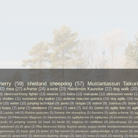
herry
(59)
shetland sheepdog
(57)
Mustantassun Taikuri
32)
rhea
(27)
a-frame
(24)
a-este
(23)
Haloilmiön Kaunotar
(22)
dog walk
(20)
3)
silvercool frosty fighter
(13)
weaves
(13)
keinu
(12)
makupala
(12)
pikikuonon xavier
(1
)
shelties
(11)
sunsweet sky walker
(11)
ardiente reaccion quimica
(10)
dog agility
(10)
ma
el
(10)
winter
(10)
jumping technique
(9)
pentu
(9)
rengas
(9)
slalom
(9)
Joensuu
(8)
Snow
)
hyppy
(7)
jump
(7)
obedience
(7)
pussi
(7)
säkä
(7)
2x2
(6)
Qarim
(6)
agility field
(6)
agil
6)
Ladder drill
(5)
Rubber granules
(5)
Sammy the sheepdog
(5)
Sanders
(5)
agility a-frame
(5)
ag
llace
(5)
Pikikuonon Magnum
(4)
Siperiankissa
(4)
agilitykenttä
(4)
agilityrata
(4)
boxitreeni
(4)
col
joulu
(4)
jumping course
(4)
kepit
(4)
kevät
(4)
magnus
(4)
möllikisat
(4)
pituushyppy
(4)
se
mpitunneli
(4)
2k glue
(3)
Rita Silvercool Gloria Gaynor pentu puppy sheltti shetlanninlammaskoir
ngonnousu
(3)
basic grid
(3)
boksi
(3)
flat tunnel
(3)
joensuun agilityurheilijat ry
(3)
muuri
(3)
ok
esaw
(3)
serpentine
(3)
silvercool dashing design
(3)
slats
(3)
teräs
(3)
track
(3)
training
(3)
tricolo