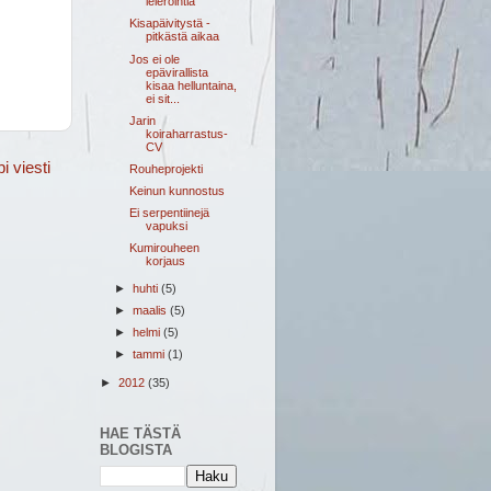
leieröintiä
Kisapäivitystä -
pitkästä aikaa
Jos ei ole
epävirallista
kisaa helluntaina,
ei sit...
Jarin
koiraharrastus-
CV
 viesti
Rouheprojekti
Keinun kunnostus
Ei serpentiinejä
vapuksi
Kumirouheen
korjaus
►
huhti
(5)
►
maalis
(5)
►
helmi
(5)
►
tammi
(1)
►
2012
(35)
HAE TÄSTÄ
BLOGISTA