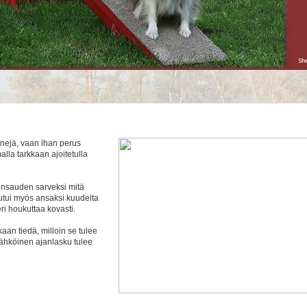
inejä, vaan ihan perus
lla tarkkaan ajoitetulla
runsauden sarveksi mitä
autui myös ansaksi kuudelta
eri houkuttaa kovasti.
kaan tiedä, milloin se tulee
sähköinen ajanlasku tulee