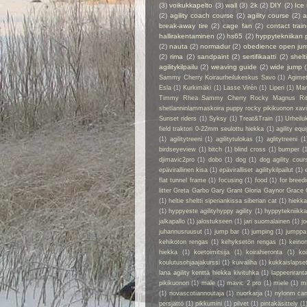
(3)
voikukkapelto
(3)
wall
(3)
2k
(2)
DIY
(2)
Ice
(2)
agility coach course
(2)
agility course
(2)
a
break-away tire
(2)
cage fan
(2)
contact train
hallirakentaminen
(2)
hs65
(2)
hyppytekniikan 
(2)
nauta
(2)
normadur
(2)
obedience open ju
(2)
rima
(2)
sandpaint
(2)
sertifikaatti
(2)
shelt
agilitykilpailu
(2)
weaving guide
(2)
wide jump
Sammy Cherry Koiraurheilukeskus Savo
(1)
Agime
Esla
(1)
Kurkimäki
(1)
Lasse Virén
(1)
Liperi
(1)
Man
Timmy Rhea Sammy Cherry Rocky Magnus Ri
shetlanninlammaskoira puppy rocky pikikuonon xavier
Sunset riders
(1)
Syksy
(1)
Treat&Train
(1)
Urheilu
field traktori 0-22mm seulottu hiekka
(1)
agility eq
(1)
agilitytreeni
(1)
agilitytulokas
(1)
aglitytreeni
(1
birdseyeview
(1)
bitch
(1)
blind cross
(1)
bumper
(
djimavic2pro
(1)
dobo
(1)
dog
(1)
dog agility cour
epävirallinen kisa
(1)
epäviralliset agilitykilpailut
(1)
flat tunnel frame
(1)
focusing
(1)
food
(1)
for breed
litter Greta Garbo Gary Grant Gloria Gaynor Grace 
(1)
heltie sheltti siperiankissa siberian cat
(1)
hiekk
(1)
hyppyeste agilityhyppy agility
(1)
hyppytekniikka
jalkapallo
(1)
jalostukseen
(1)
jari suomalainen
(1)
jo
juhannusruusut
(1)
jump bar
(1)
jumping
(1)
jumppa
kehikoton rengas
(1)
kehyksetön rengas
(1)
keino
hiekka
(1)
koetoimitsija
(1)
koirahieronta
(1)
ko
koulutusohjaajakurssi
(1)
kuivaliha
(1)
kukkaislapse
lana agility kenttä hiekka kivituhka
(1)
lappeenrant
pikikuonon
(1)
male
(1)
mavic 2 pro
(1)
miele
(1)
m
(1)
novascotiannoutaja
(1)
nuorkarja
(1)
nylonm ca
persjättö
(1)
pikkumini
(1)
pilvet
(1)
pintakäsittely
(1