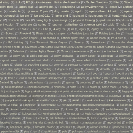
 skating
(2)
JoA
(2)
PT
(2)
Pärnävaaran Koiraurheilukeskus
(2)
Rachel Sanders
(2)
Rita
(2)
Silver
gility trials
(2)
agility wall
(2)
agilityeste.
(2)
agilitypöytä
(2)
agilityvalmennus
(2)
ahkio
(2)
alumin
er
(2)
contacts
(2)
dji mavic 2 pro
(2)
dog cooler
(2)
epdm
(2)
epävirallinen kilpailu.
(2)
epävir
peruskurssi
(2)
jsp-sm
(2)
jsp-sm2021
(2)
jump grid
(2)
juoksari
(2)
juoksupuomi
(2)
kentänteko
(2)
mp
(2)
obstacle
(2)
oiva
(2)
paragility
(2)
perussarja
(2)
physical training
(2)
pikkumaksi
(2)
pituus
(2
ie invasion
(2)
solid tire
(2)
spring
(2)
suomen agilityliitto
(2)
suomen talvi
(2)
table
(2)
toko
(2)
(2)
14 years
(1)
2.5tdi
(1)
360°
(1)
4-tie
(1)
4-way tee
(1)
4k
(1)
Agiity
(1)
Agility flat tunnel
(1)
Agilityliitto
(
t
(1)
Eckerö
(1)
FI-AVA-H
(1)
Finnish agility champion
(1)
Foldable jump bar
(1)
Folding jump bar
(1)
II-tas
ner´s Minder
(1)
Moon eclipse
(1)
Nenäpäibä
(1)
Official agility trials
(1)
On the leash
(1)
PK a-este
(1)
PK
ta
(1)
RC training
(1)
Rita Silvercool Gloria Gaynor
(1)
Sammy.
(1)
Sateenkaari
(1)
Shaun the shee
 sheltie sheltti
(1)
Silvercool Greta Garbo Silvercool Gloria Gaynor Silvercool Grace Garland Silvercool Ga
keskus
(1)
Valentine
(1)
Winter Agility Games
(1)
Xmas
(1)
aamusumua
(1)
ace
(1)
active track
(1)
aerialp
uipment
(1)
agility fun
(1)
agility obstacle
(1)
agility obstacles.
(1)
agility safety
(1)
agilityeste
(1)
agilityhalli
(
)
ajavat koirat fci6 lammaskoirat sheltti
(1)
alumiinirima
(1)
anna eifert
(1)
ardiente
(1)
avoeste
(1)
bal
1)
cattle
(1)
clouds
(1)
coaching course
(1)
colorful
(1)
contrast
(1)
coordination
(1)
cordura
(1)
course
(1)
se
(1)
dog agility training
(1)
dog cooling
(1)
dognet.fi
(1)
dogs
(1)
domain
(1)
dronefly
(1)
drones
(1)
du
epäviralliset kisat möllikisat
(1)
estekunnostus
(1)
etenemä
(1)
fabrics
(1)
fi ava
(1)
fi-ava
(1)
fi-ava fi-ava-hs
ing
(1)
frame
(1)
full moon
(1)
furniture salesperson
(1)
fysiikkatreeni
(1)
g-pentue g-litter Greta Garbo Gar
Garland
(1)
galican
(1)
galican base
(1)
galvanoitu
(1)
games
(1)
grooming
(1)
guide
(1)
halkokuorma
(1)
hall
a
(1)
hiekkamaalaus
(1)
hiekkatekonurmi
(1)
hihnassa
(1)
hiihto
(1)
hk
(1)
holder
(1)
home made
(1)
hoop
(1)
 ht jumping tech
(1)
hyppytekniikka perussarja set point taipuminen sammy timmy rhea cherry
(1)
hyppyval
ensuun agilityurheilijat
(1)
jokirannan maneesi
(1)
joulu sheltti shetlanninlammaskoira
(1)
joulupäivä
(1)
jsp20
(1)
juoppokuski kuski apukuski sheltti
(1)
järvi
(1)
jää
(1)
jäätikkö
(1)
kakkosluokka
(1)
kaksintaistelu
(1)
k
nurmi
(1)
keluu
(1)
kennolevy
(1)
kennomuovi
(1)
kertausharjoitus paikallispuolustusharjoitus
(1)
kesämaa
iran
(1)
koiran taluttaminen
(1)
koiranelämää
(1)
koivu
(1)
kontaktiharjoite
(1)
kontaktimuovi
(1)
ko
t flower power
(1)
kukkaislapsi
(1)
kumirouhetäyte
(1)
kunnostus
(1)
kuski
(1)
kuutamo
(1)
kuvauskopteri
(1
a
(1)
lehmälauma
(1)
leijuu
(1)
lenkki
(1)
liikuteltava
(1)
liittokouluttaja
(1)
lista
(1)
long jump
(1)
lumikengät
ilwaukee
(1)
mitat
(1)
morning mist
(1)
multi-rib belt
(1)
multivan
(1)
mustantassun
(1)
myytävänä
(1)
mölli
nvas
(1)
obedience jump
(1)
obstacle course
(1)
obstacles
(1)
ohjurit
(1)
oikeus vaihtaa
(1)
paimennus
(1)
)
piparminttuöljy
(1)
play
(1)
pn16
(1)
poikkipuu
(1)
pole
(1)
polttopuu
(1)
polvitarkastus
(1)
polycarrbonate
(1