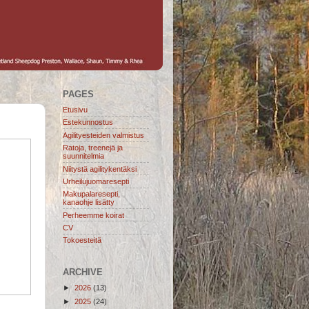
PAGES
Etusivu
Estekunnostus
Agilityesteiden valmistus
Ratoja, treenejä ja
suunnitelmia
Niitystä agilitykentäksi
Urheilujuomaresepti
Makupalaresepti,
kanaohje lisätty
Perheemme koirat
CV
Tokoesteitä
ARCHIVE
►
2026
(13)
►
2025
(24)