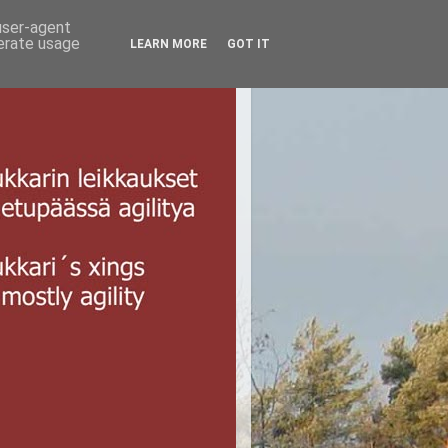
 user-agent
nerate usage
LEARN MORE
GOT IT