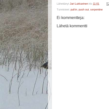
Lähettänyt
Jari Lukkarinen
klo
11:01
Tunnisteet:
pull in
,
push out
,
serpentine
Ei kommentteja:
Lähetä kommentti