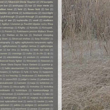
cool
(2)
Silvercool Gloria Gaynor
(2)
UV-suojattu
ium bar
(2)
avohyppy
(2)
bar
(2)
blue merle
(2)
alliset kisat
(2)
field
(2)
flower field
(2)
fun
(2)
ladder
(2)
lehmä
(2)
luokkanousu
(2)
moonlight
)
pull-through
(2)
push-through
(2)
pussikangas
tug of war
(2)
tuplanolla
(2)
vasili
(2)
virallinen
1)
Agilityn >Juniorien ja ParaSM kilpailut rocky Rhea
on valmentaja
(1)
KAgility
(1)
Keinulla
(1)
Kickspark.
A
(1)
Potretti
(1)
Putkihaaste preston Wallace Shaun
p
(1)
Shelties on the run
(1)
Shetland sheepdog
ry Grant
(1)
Silvercool shelties
(1)
Sony RX100VI
(1)
hotography
(1)
agility agilitykenttä kenyänteko agility
1)
agilitykoulutus
(1)
agilityn riemua
(1)
agilityrengas
kan
(1)
bar rima
(1)
bending
(1)
birds eye view
(1)
courses
(1)
crossings
(1)
crufts
(1)
d-c-fix
(1)
dji
(1)
el
(1)
edestäleikkaus
(1)
ensilumi
(1)
entisöinti
(1)
ilvercool frosty fighter
(1)
filmivaneri
(1)
firewood
(1)
y Grant Gloria Gaynor Grace Garland
(1)
g-pentue g-
i
(1)
hallin rakentaminen
(1)
haloilmiön
(1)
harjoittelu
hoopers
(1)
hylkäys
(1)
hylly
(1)
hylsy
(1)
hyppyeste
io
(1)
ice freezing
(1)
ilmakuvaus
(1)
iltakävelyllä
(1)
21
(1)
jspsm2021
(1)
judge´s course
(1)
juhannus
(1)
akskakkonen
(1)
kannatin
(1)
karja
(1)
kehikoton
(1)
(1)
kierto
(1)
kissa-agility
(1)
kivituhka
(1)
kivituhka
ordinaatio
(1)
korkkitäyte
(1)
koulutusohjaaja
(1)
)
käsisirkkeli
(1)
köydenveto
(1)
laatikko
(1)
lake
(1)
(1)
luokanvaihto
(1)
m18
(1)
magnus rita silvercool
kisat epäviralliset kisat
(1)
narttu
(1)
naudat
(1)
nolla
pakkanen
(1)
palkka
(1)
pedigree
(1)
pentusheltti
(1)
)
polyeteeni
(1)
polyethene
(1)
poraus
(1)
portable
(1)