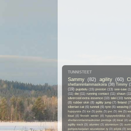
TUNNISTEET
Sammy
(82)
agility
(60)
C
shetlanninlammaskoira
(38)
Timmy
(
(19)
pujottelu
(15)
preston
(13)
see-saw
(1
(11)
dw
(11)
running contact
(11)
shaun
(11
silvercool extra essence
(10)
talvi
(10)
tunn
(8)
rubber skin
(8)
agility jump
(7)
finland
(7
siberian cat
(6)
tunneli
(6)
tyre
(6)
weaving
(
hyppyrata
(5)
ice
(5)
poks
(5)
pvc
(5)
tire
(5)
wa
kisat
(4)
finnish winter
(4)
hyppytekniikka
(4)
shetlanninlammaskoiran pentuja
(4)
treat
(4)
u
agility track
(3)
alumiini
(3)
aluminium
(3)
auri
pohjois-karjalan seurakoirat ry
(3)
pöytä
(3)
se