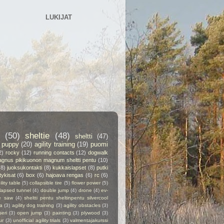
LUKIJAT
(50)
sheltie
(48)
sheltti
(47)
puppy
(20)
agility training
(19)
puomi
2)
rocky
(12)
running contacts
(12)
dogwalk
gnus pikikuonon magnum sheltti pentu
(10)
(8)
juoksukontakti
(8)
kukkaislapset
(8)
putki
itykisat
(6)
box
(6)
hajoava rengas
(6)
rc
(6)
ility table
(5)
collapsible tire
(5)
flower power
(5)
lapsed tunnel
(4)
double jump
(4)
drone
(4)
ev-
e saw
(4)
sheltti pentu sheltinpentu silvercool
a
(3)
agility dog training
(3)
agility obstacles
(3)
seri
(3)
open jump
(3)
painting
(3)
plywood
(3)
ur
(3)
unofficial agility trials
(3)
valmentajakurssi