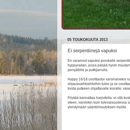
05 TOUKOKUUTA 2013
Ei serpentiinejä vapuksi
En varannut vapuksi porukalle serpenti
hyppyradan, jossa pärjää hyvin muutama
persjätöllä ja putkijarrulla.
Hyppy 16/18 osoittautui varsinaiseksi 
ohjausvaihtoehtoihin tulee ja se osoitt
toista putkeen ohjattavalle koiralle: oks
Pöytää kannattaa harjoitella: ei sitä kos
eteen, varsinkin kuin tulevaisuudessa 
yleistymään sääntömuutoksen myötä.