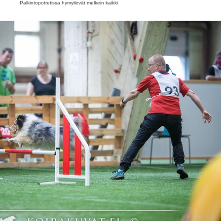
Palkintopotretissa hymyilevät melkein kaikki