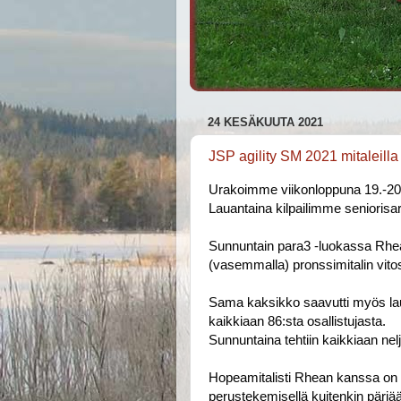
24 KESÄKUUTA 2021
JSP agility SM 2021 mitaleilla
Urakoimme viikonloppuna 19.-20
Lauantaina kilpailimme seniorisa
Sunnuntain para3 -luokassa Rhea
(vasemmalla) pronssimitalin vitos
Sama kaksikko saavutti myös laua
kaikkiaan 86:sta osallistujasta.
Sunnuntaina tehtiin kaikkiaan nelj
Hopeamitalisti Rhean kanssa on 
perustekemisellä kuitenkin pärjää