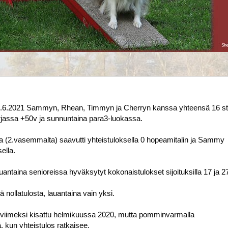
.6.2021 Sammyn, Rhean, Timmyn ja Cherryn kanssa yhteensä 16 sta
rjassa +50v ja sunnuntaina para3-luokassa.
 (2.vasemmalta) saavutti yhteistuloksella 0 hopeamitalin ja Sammy
ella.
ntaina senioreissa hyväksytyt kokonaistulokset sijoituksilla 17 ja 2
ä nollatulosta, lauantaina vain yksi.
viimeksi kisattu helmikuussa 2020, mutta p
omminvarmalla
, kun yhteistulos ratkaisee.