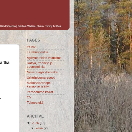
PAGES
Etusivu
Estekunnostus
Agilityesteiden valmistus
rttia.
Ratoja, treenejä ja
suunnitelmia
Niitystä agilitykentäksi
Urheilujuomaresepti
Makupalaresepti,
kanaohje lisätty
Perheemme koirat
CV
7
Tokoesteitä
ARCHIVE
▼
2026
(13)
▼
kesä
(2)