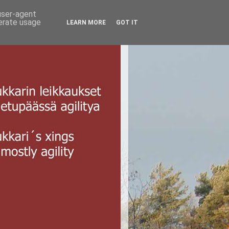
 user-agent
nerate usage
LEARN MORE
GOT IT