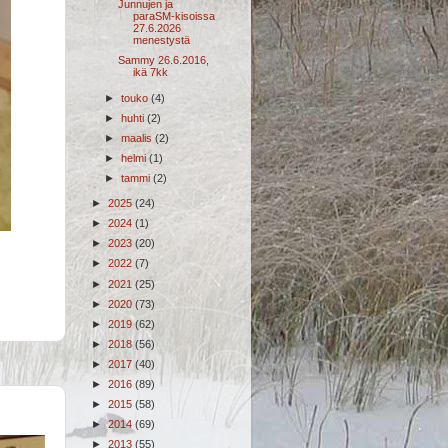
Junnujen ja
paraSM-kisoissa
27.6.2026
menestystä
Sammy 26.6.2016,
ikä 7kk
►
touko
(4)
►
huhti
(2)
►
maalis
(2)
►
helmi
(1)
►
tammi
(2)
►
2025
(24)
►
2024
(1)
►
2023
(20)
►
2022
(7)
►
2021
(25)
►
2020
(73)
►
2019
(62)
►
2018
(56)
►
2017
(40)
►
2016
(89)
►
2015
(58)
►
2014
(69)
►
2013
(55)