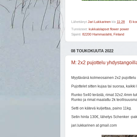
Lähettänyt
Jari Lukkarinen
klo
11:28
Ei k
Tunnisteet:
kukkaislapset flower power
Sijainti:
82200 Hammaslahti, Finland
08 TOUKOKUUTA 2022
M: 2x2 pujottelu yhdystangoill
Myytävänä kolmeosainen 2x2 pujottelu 
Pujottelet sitten kujaa tai suoraa, kaikki
Runko 5x40 terästä, rimat 32x2.4mm t
Runko ja rimat maalattu 2k teollisuusmaa
Setti on kätevä kuljettaa, paino 11kg.
Setin hinta 130€, lähetys Schenker -p
jari.lukkarinen at gmail.com