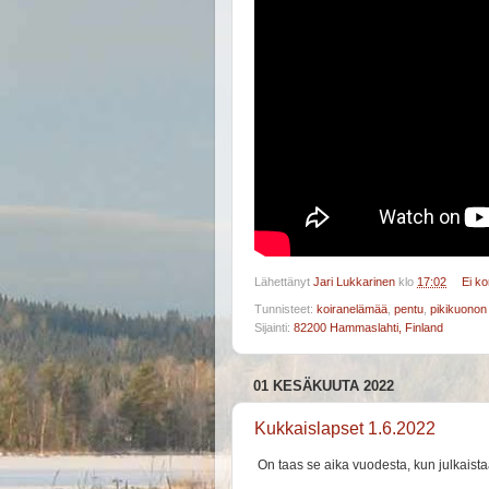
Lähettänyt
Jari Lukkarinen
klo
17:02
Ei k
Tunnisteet:
koiranelämää
,
pentu
,
pikikuonon
Sijainti:
82200 Hammaslahti, Finland
01 KESÄKUUTA 2022
Kukkaislapset 1.6.2022
On taas se aika vuodesta, kun julkaista