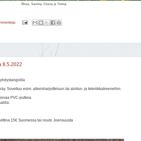
Rhea, Sammy, Cherry ja Timmy
ommentteja:
a 8.5.2022
yhdystangoilla.
 käy. Soveltuu esim. alkeisharjoitteluun tai aloitus- ja tekniikkatreeneihin.
ukevaa PVC-putkea.
lilla.
akettina 15€ Suomessa tai nouto Joensuusta