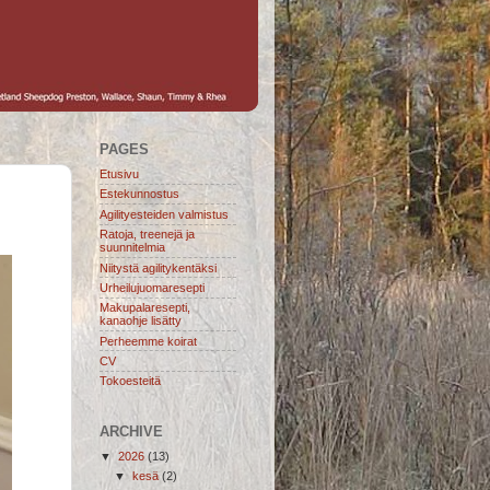
PAGES
Etusivu
Estekunnostus
Agilityesteiden valmistus
Ratoja, treenejä ja
suunnitelmia
Niitystä agilitykentäksi
Urheilujuomaresepti
Makupalaresepti,
kanaohje lisätty
Perheemme koirat
CV
Tokoesteitä
ARCHIVE
▼
2026
(13)
▼
kesä
(2)