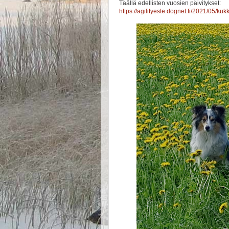
Täällä edellisten vuosien päivitykset:
https://agilityeste.dognet.fi/2021/05/kuk