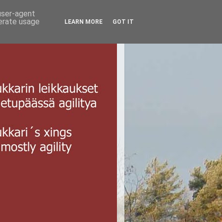
 user-agent
nerate usage
LEARN MORE
GOT IT