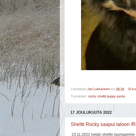
Lähettänyt
Jari Lukkarinen
klo
08:34
Ei k
Tunnisteet:
rocky sheltti puppy pentu
17 JOULUKUUTA 2022
Sheltti Rocky saapui taloon /
23.11.2022 neljän sheltin laumaamme 