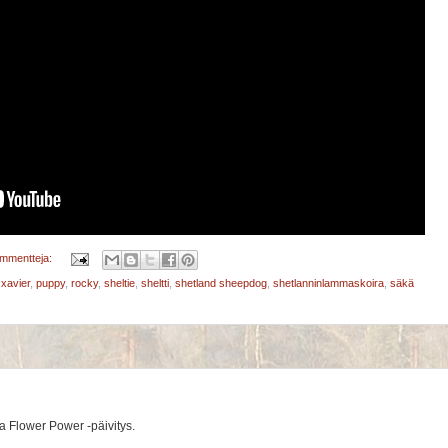
ommentteja:
 xavier
,
puppy
,
rocky
,
sheltie
,
sheltti
,
shetland sheepdog
,
shetlanninlammaskoira
,
säkä
a Flower Power -päivitys.