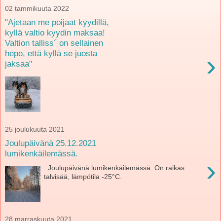
02 tammikuuta 2022
"Ajetaan me poijaat kyydillä,
kyllä valtio kyydin maksaa!
Valtion talliss´ on sellainen
hepo, että kyllä se juosta
›
jaksaa"
25 joulukuuta 2021
Joulupäivänä 25.12.2021
lumikenkäilemässä.
›
Joulupäivänä lumikenkäilemässä. On raikas
talvisää, lämpötila -25°C.
28 marraskuuta 2021