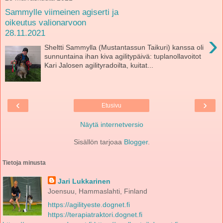
Sammylle viimeinen agiserti ja
oikeutus valionarvoon
28.11.2021
›
Sheltti Sammylla (Mustantassun Taikuri) kanssa oli
sunnuntaina ihan kiva agilitypäivä: tuplanollavoitot
Kari Jalosen agilityradoilta, kuitat...
‹
›
Etusivu
Näytä internetversio
Sisällön tarjoaa
Blogger
.
Tietoja minusta
Jari Lukkarinen
Joensuu, Hammaslahti, Finland
https://agilityeste.dognet.fi
https://terapiatraktori.dognet.fi