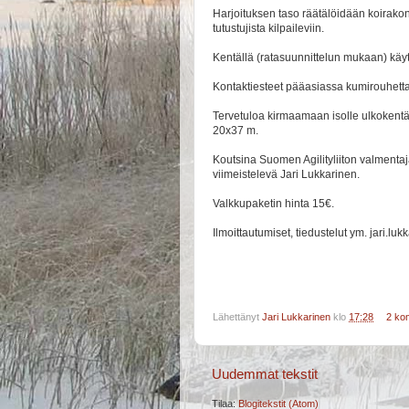
Harjoituksen taso räätälöidään koirako
tutustujista kilpaileviin.
Kentällä (ratasuunnittelun mukaan) käyt
Kontaktiesteet pääasiassa kumirouhetta,
Tervetuloa kirmaamaan isolle ulkokentäll
20x37 m.
Koutsina Suomen Agilityliiton valmenta
viimeistelevä Jari Lukkarinen.
Valkkupaketin hinta 15€.
Ilmoittautumiset, tiedustelut ym. jari.lu
Lähettänyt
Jari Lukkarinen
klo
17:28
2 ko
Uudemmat tekstit
Tilaa:
Blogitekstit (Atom)