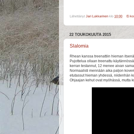
Lähettänyt
Jari Lukkarinen
klo
10:00
Ei k
22 TOUKOKUUTA 2015
Slalomia
Rhean kanssa treenattiin hieman itsenäi
Pujottelua ollaan treenattu käytännöss
kerran testannut, 12 menee aivan sama
Normaalisti mennään aika paljon kovemp
etutassut hieman yhdessä, niidenhän kuu
Ohjaajan kehut ovat myöhässä, mutta ku