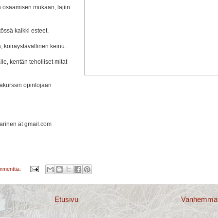
n osaamisen mukaan, lajiin
össä kaikki esteet.
 koiraystävällinen keinu.
e, kentän teholliset mitat
jakurssin opintojaan
kkarinen ät gmail.com
mmenttia:
Etusivu
Vanhemmat 