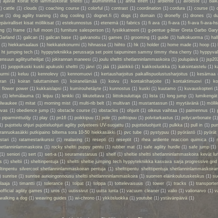
)
ajavat koirat fci6 lammaskoirat sheltti
(1)
alumiinirima
(1)
anna eifert
(1)
ardiente
(1)
avoeste
(1)
bal
1)
cattle
(1)
clouds
(1)
coaching course
(1)
colorful
(1)
contrast
(1)
coordination
(1)
cordura
(1)
course
(1)
se
(1)
dog agility training
(1)
dog cooling
(1)
dognet.fi
(1)
dogs
(1)
domain
(1)
dronefly
(1)
drones
(1)
du
epäviralliset kisat möllikisat
(1)
estekunnostus
(1)
etenemä
(1)
fabrics
(1)
fi ava
(1)
fi-ava
(1)
fi-ava fi-ava-hs
ing
(1)
frame
(1)
full moon
(1)
furniture salesperson
(1)
fysiikkatreeni
(1)
g-pentue g-litter Greta Garbo Gar
Garland
(1)
galican
(1)
galican base
(1)
galvanoitu
(1)
games
(1)
grooming
(1)
guide
(1)
halkokuorma
(1)
hall
a
(1)
hiekkamaalaus
(1)
hiekkatekonurmi
(1)
hihnassa
(1)
hiihto
(1)
hk
(1)
holder
(1)
home made
(1)
hoop
(1)
 ht jumping tech
(1)
hyppytekniikka perussarja set point taipuminen sammy timmy rhea cherry
(1)
hyppyval
ensuun agilityurheilijat
(1)
jokirannan maneesi
(1)
joulu sheltti shetlanninlammaskoira
(1)
joulupäivä
(1)
jsp20
(1)
juoppokuski kuski apukuski sheltti
(1)
järvi
(1)
jää
(1)
jäätikkö
(1)
kakkosluokka
(1)
kaksintaistelu
(1)
k
nurmi
(1)
keluu
(1)
kennolevy
(1)
kennomuovi
(1)
kertausharjoitus paikallispuolustusharjoitus
(1)
kesämaa
iran
(1)
koiran taluttaminen
(1)
koiranelämää
(1)
koivu
(1)
kontaktiharjoite
(1)
kontaktimuovi
(1)
ko
t flower power
(1)
kukkaislapsi
(1)
kumirouhetäyte
(1)
kunnostus
(1)
kuski
(1)
kuutamo
(1)
kuvauskopteri
(1
a
(1)
lehmälauma
(1)
leijuu
(1)
lenkki
(1)
liikuteltava
(1)
liittokouluttaja
(1)
lista
(1)
long jump
(1)
lumikengät
ilwaukee
(1)
mitat
(1)
morning mist
(1)
multi-rib belt
(1)
multivan
(1)
mustantassun
(1)
myytävänä
(1)
mölli
nvas
(1)
obedience jump
(1)
obstacle course
(1)
obstacles
(1)
ohjurit
(1)
oikeus vaihtaa
(1)
paimennus
(1)
)
piparminttuöljy
(1)
play
(1)
pn16
(1)
poikkipuu
(1)
pole
(1)
polttopuu
(1)
polvitarkastus
(1)
polycarrbonate
(1
1)
pujottelu ohjuri pujotteluohjuri agility polyeteeni UV-suojattu
(1)
pujotteluohjurit
(1)
pulkka
(1)
pull in
(1)
pun
oiranruokasäkki putkipaino biltema sora 10-50 hiekkasäkki
(1)
pvc tube
(1)
pystypuu
(1)
pyörästö
(1)
pyörät
stari
(1)
ratamestarikurssi
(1)
realaxing
(1)
resepti
(1)
reseptit
(1)
rhea ardiente reaccion quimica
(1)
shetlanninlammaskoira
(1)
rocky sheltti puppy pentu
(1)
rubber mat
(1)
safe agility hurdle
(1)
safe jump
(1)
(1)
seniori
(1)
sert
(1)
sert-a
(1)
seuramestaruus
(1)
shelf
(1)
sheltie sheltti shetlanninlammaskoira kevät lu
s
(1)
sheltii
(1)
sheltinpentuja
(1)
sheltti sheltie jumping tech hyppytekniikka kasvava sarja progressive grid
eltinpentu silvercool shetlanninlammaskoiran pentuja
(1)
shelttipentu shelttipentuja shetlanninlammaskoiran
)
sunrise
(1)
sunrise aurioingonnousu sheltti shetlannninlammaskoira
(1)
suomen eläinkoulutuskeskus
(1)
su
ilaaja
(1)
timantti
(1)
tolerance
(1)
tolpat
(1)
tolppa
(1)
tottelevaisuus
(1)
tower
(1)
tracks
(1)
transporte
official agility games
(1)
uros
(1)
uutissivut
(1)
uutta lunta
(1)
vacuum cleaner
(1)
valio
(1)
valionarvo
(1)
v
walking a dog
(1)
weaving guides
(1)
wi-chrono
(1)
ykkösluokka
(1)
youtube
(1)
ystävänpäivä
(1)