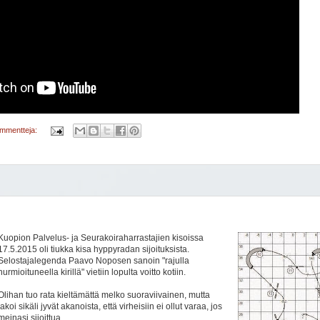
ommentteja:
Kuopion Palvelus- ja Seurakoiraharrastajien kisoissa
17.5.2015 oli tiukka kisa hyppyradan sijoituksista.
Selostajalegenda Paavo Noposen sanoin "rajulla
hurmioituneella kirillä" vietiin lopulta voitto kotiin.
Olihan tuo rata kieltämättä melko suoraviivainen, mutta
jakoi sikäli jyvät akanoista, että virheisiin ei ollut varaa, jos
meinasi sijoittua.