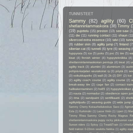
TUNNISTEET
Sammy
(82)
agility
(60)
C
shetlanninlammaskoira
(38)
Timmy
(
(19)
pujottelu
(15)
preston
(13)
see-saw
(1
(11)
dw
(11)
running contact
(11)
shaun
(11
silvercool extra essence
(10)
talvi
(10)
tunn
(8)
rubber skin
(8)
agility jump
(7)
finland
(7
siberian cat
(6)
tunneli
(6)
tyre
(6)
weaving
(
hyppyrata
(5)
ice
(5)
poks
(5)
pvc
(5)
tire
(5)
wa
kisat
(4)
finnish winter
(4)
hyppytekniikka
(4)
shetlanninlammaskoiran pentuja
(4)
treat
(4)
u
agility track
(3)
alumiini
(3)
aluminium
(3)
auri
pohjois-karjalan seurakoirat ry
(3)
pöytä
(3)
se
(3)
voikukkapelto
(3)
wall
(3)
2k
(2)
DIY
(2)
Ice
(2)
agility coach course
(2)
agility course
(2)
a
break-away tire
(2)
cage fan
(2)
contact train
hallirakentaminen
(2)
hs65
(2)
hyppytekniikan 
(2)
nauta
(2)
normadur
(2)
obedience open ju
(2)
rima
(2)
sandpaint
(2)
sertifikaatti
(2)
shelt
agilitykilpailu
(2)
weaving guide
(2)
wide jump
Sammy Cherry Koiraurheilukeskus Savo
(1)
Agime
Esla
(1)
Kurkimäki
(1)
Lasse Virén
(1)
Liperi
(1)
Man
Timmy Rhea Sammy Cherry Rocky Magnus Ri
shetlanninlammaskoira puppy rocky pikikuonon xavier
Sunset riders
(1)
Syksy
(1)
Treat&Train
(1)
Urheilu
field traktori 0-22mm seulottu hiekka
(1)
agility eq