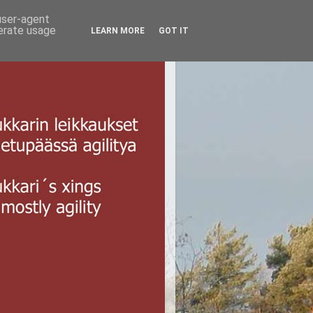
 user-agent
nerate usage
LEARN MORE
GOT IT