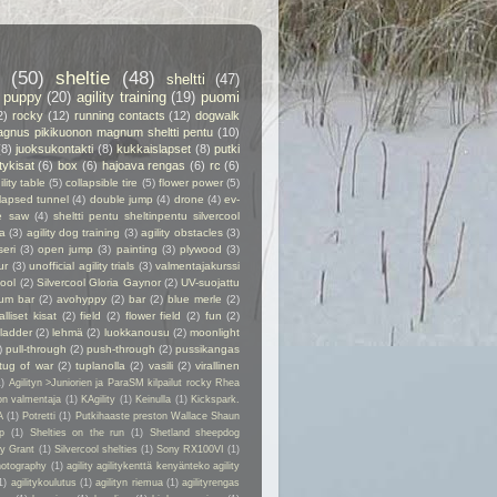
(50)
sheltie
(48)
sheltti
(47)
puppy
(20)
agility training
(19)
puomi
2)
rocky
(12)
running contacts
(12)
dogwalk
gnus pikikuonon magnum sheltti pentu
(10)
(8)
juoksukontakti
(8)
kukkaislapset
(8)
putki
itykisat
(6)
box
(6)
hajoava rengas
(6)
rc
(6)
ility table
(5)
collapsible tire
(5)
flower power
(5)
lapsed tunnel
(4)
double jump
(4)
drone
(4)
ev-
e saw
(4)
sheltti pentu sheltinpentu silvercool
a
(3)
agility dog training
(3)
agility obstacles
(3)
seri
(3)
open jump
(3)
painting
(3)
plywood
(3)
ur
(3)
unofficial agility trials
(3)
valmentajakurssi
cool
(2)
Silvercool Gloria Gaynor
(2)
UV-suojattu
ium bar
(2)
avohyppy
(2)
bar
(2)
blue merle
(2)
alliset kisat
(2)
field
(2)
flower field
(2)
fun
(2)
ladder
(2)
lehmä
(2)
luokkanousu
(2)
moonlight
)
pull-through
(2)
push-through
(2)
pussikangas
tug of war
(2)
tuplanolla
(2)
vasili
(2)
virallinen
1)
Agilityn >Juniorien ja ParaSM kilpailut rocky Rhea
on valmentaja
(1)
KAgility
(1)
Keinulla
(1)
Kickspark.
A
(1)
Potretti
(1)
Putkihaaste preston Wallace Shaun
p
(1)
Shelties on the run
(1)
Shetland sheepdog
ry Grant
(1)
Silvercool shelties
(1)
Sony RX100VI
(1)
hotography
(1)
agility agilitykenttä kenyänteko agility
1)
agilitykoulutus
(1)
agilityn riemua
(1)
agilityrengas