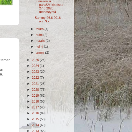
Junnujen ja
paraSM-kisoissa
27.6.2026
menestystä
Sammy 26.6.2016,
ikä 7kk
►
touko
(4)
►
huhti
(2)
►
maalis
(2)
►
helmi
(1)
►
tammi
(2)
uutaman
►
2025
(24)
►
2024
(1)
on
►
2023
(20)
a.
►
2022
(7)
►
2021
(25)
►
2020
(73)
►
2019
(62)
►
2018
(56)
►
2017
(40)
►
2016
(89)
►
2015
(58)
►
2014
(69)
►
2013
(55)