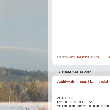
Lähettänyt
Jari Lukkarinen
klo
12:00
Ei k
17 TOUKOKUUTA 2015
Agilityvalmennus Hammaslahd
Alk klo 18.00
Ryhmät 18-20 sekä 20-22
Viisi koirakkoa per ryhmä, noin 20 min 