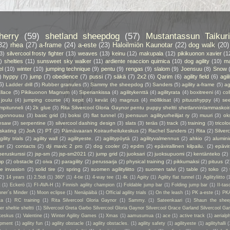
herry
(59)
shetland sheepdog
(57)
Mustantassun Taikuri
32)
rhea
(27)
a-frame
(24)
a-este
(23)
Haloilmiön Kaunotar
(22)
dog walk
(20)
3)
silvercool frosty fighter
(13)
weaves
(13)
keinu
(12)
makupala
(12)
pikikuonon xavier
(1
)
shelties
(11)
sunsweet sky walker
(11)
ardiente reaccion quimica
(10)
dog agility
(10)
ma
el
(10)
winter
(10)
jumping technique
(9)
pentu
(9)
rengas
(9)
slalom
(9)
Joensuu
(8)
Snow
)
hyppy
(7)
jump
(7)
obedience
(7)
pussi
(7)
säkä
(7)
2x2
(6)
Qarim
(6)
agility field
(6)
agil
6)
Ladder drill
(5)
Rubber granules
(5)
Sammy the sheepdog
(5)
Sanders
(5)
agility a-frame
(5)
ag
llace
(5)
Pikikuonon Magnum
(4)
Siperiankissa
(4)
agilitykenttä
(4)
agilityrata
(4)
boxitreeni
(4)
col
joulu
(4)
jumping course
(4)
kepit
(4)
kevät
(4)
magnus
(4)
möllikisat
(4)
pituushyppy
(4)
se
mpitunneli
(4)
2k glue
(3)
Rita Silvercool Gloria Gaynor pentu puppy sheltti shetlanninlammaskoir
ngonnousu
(3)
basic grid
(3)
boksi
(3)
flat tunnel
(3)
joensuun agilityurheilijat ry
(3)
muuri
(3)
ok
esaw
(3)
serpentine
(3)
silvercool dashing design
(3)
slats
(3)
teräs
(3)
track
(3)
training
(3)
tricolo
 skating
(2)
JoA
(2)
PT
(2)
Pärnävaaran Koiraurheilukeskus
(2)
Rachel Sanders
(2)
Rita
(2)
Silver
gility trials
(2)
agility wall
(2)
agilityeste.
(2)
agilitypöytä
(2)
agilityvalmennus
(2)
ahkio
(2)
alumin
er
(2)
contacts
(2)
dji mavic 2 pro
(2)
dog cooler
(2)
epdm
(2)
epävirallinen kilpailu.
(2)
epävir
peruskurssi
(2)
jsp-sm
(2)
jsp-sm2021
(2)
jump grid
(2)
juoksari
(2)
juoksupuomi
(2)
kentänteko
(2)
mp
(2)
obstacle
(2)
oiva
(2)
paragility
(2)
perussarja
(2)
physical training
(2)
pikkumaksi
(2)
pituus
(2
ie invasion
(2)
solid tire
(2)
spring
(2)
suomen agilityliitto
(2)
suomen talvi
(2)
table
(2)
toko
(2)
(2)
14 years
(1)
2.5tdi
(1)
360°
(1)
4-tie
(1)
4-way tee
(1)
4k
(1)
Agiity
(1)
Agility flat tunnel
(1)
Agilityliitto
(
t
(1)
Eckerö
(1)
FI-AVA-H
(1)
Finnish agility champion
(1)
Foldable jump bar
(1)
Folding jump bar
(1)
II-tas
ner´s Minder
(1)
Moon eclipse
(1)
Nenäpäibä
(1)
Official agility trials
(1)
On the leash
(1)
PK a-este
(1)
PK
ta
(1)
RC training
(1)
Rita Silvercool Gloria Gaynor
(1)
Sammy.
(1)
Sateenkaari
(1)
Shaun the shee
 sheltie sheltti
(1)
Silvercool Greta Garbo Silvercool Gloria Gaynor Silvercool Grace Garland Silvercool Ga
keskus
(1)
Valentine
(1)
Winter Agility Games
(1)
Xmas
(1)
aamusumua
(1)
ace
(1)
active track
(1)
aerialp
uipment
(1)
agility fun
(1)
agility obstacle
(1)
agility obstacles.
(1)
agility safety
(1)
agilityeste
(1)
agilityhalli
(