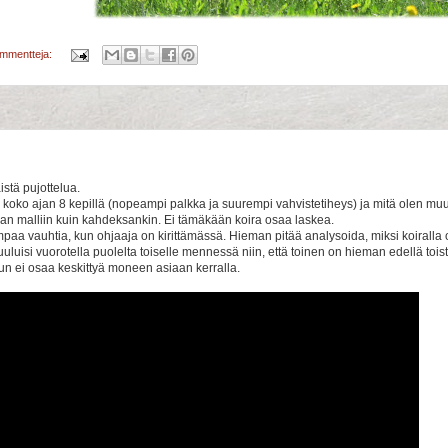
ommentteja:
stä pujottelua.
ä koko ajan 8 kepillä (nopeampi palkka ja suurempi vahvistetiheys) ja mitä olen m
an malliin kuin kahdeksankin. Ei tämäkään koira osaa laskea.
aa vauhtia, kun ohjaaja on kirittämässä. Hieman pitää analysoida, miksi koiralla 
luisi vuorotella puolelta toiselle mennessä niin, että toinen on hieman edellä toist
n ei osaa keskittyä moneen asiaan kerralla.