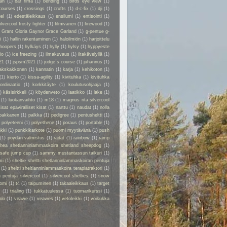
kan
(1)
bar rima
(1)
bending
(1)
birds eye view
(1)
courses
(1)
crossings
(1)
crufts
(1)
d-c-fix
(1)
dji
(1)
el
(1)
edestäleikkaus
(1)
ensilumi
(1)
entisöinti
(1)
ilvercool frosty fighter
(1)
filmivaneri
(1)
firewood
(1)
y Grant Gloria Gaynor Grace Garland
(1)
g-pentue g-
i
(1)
hallin rakentaminen
(1)
haloilmiön
(1)
harjoittelu
hoopers
(1)
hylkäys
(1)
hylly
(1)
hylsy
(1)
hyppyeste
io
(1)
ice freezing
(1)
ilmakuvaus
(1)
iltakävelyllä
(1)
21
(1)
jspsm2021
(1)
judge´s course
(1)
juhannus
(1)
akskakkonen
(1)
kannatin
(1)
karja
(1)
kehikoton
(1)
(1)
kierto
(1)
kissa-agility
(1)
kivituhka
(1)
kivituhka
ordinaatio
(1)
korkkitäyte
(1)
koulutusohjaaja
(1)
)
käsisirkkeli
(1)
köydenveto
(1)
laatikko
(1)
lake
(1)
(1)
luokanvaihto
(1)
m18
(1)
magnus rita silvercool
kisat epäviralliset kisat
(1)
narttu
(1)
naudat
(1)
nolla
pakkanen
(1)
palkka
(1)
pedigree
(1)
pentusheltti
(1)
)
polyeteeni
(1)
polyethene
(1)
poraus
(1)
portable
(1)
kki
(1)
punkkikarkote
(1)
puomi myytävänä
(1)
push
(1)
pöydän valmistus
(1)
radat
(1)
rainbow
(1)
ramp
rhea shetlanninlammaskoira shetland sheepdog
(1)
safe jump cup
(1)
sammy mustantassun taikuri
(1)
mi
(1)
sheltie sheltti shetlanninlammaskoiran pentuja
(1)
sheltti sheltlanninlammaskoira terapiatraktori
(1)
 pentuja silvercool
(1)
silvercool shelties
(1)
snow
omi
(1)
t4
(1)
taipuminen
(1)
takaaleikkaus
(1)
target
r
(1)
trialing
(1)
tukkatuulessa
(1)
tuomarikurssi
(1)
alo
(1)
veawe
(1)
veawes
(1)
vetoleikki
(1)
voikukka