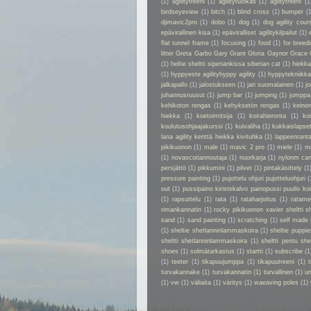
(1)
agilitytreeni
(1)
agilitytulokas
(1)
aglitytreeni
(1
birdseyeview
(1)
bitch
(1)
blind cross
(1)
bumper
(
djimavic2pro
(1)
dobo
(1)
dog
(1)
dog agility cour
epävirallinen kisa
(1)
epäviralliset agilitykilpailut
(1)
flat tunnel frame
(1)
focusing
(1)
food
(1)
for breed
litter Greta Garbo Gary Grant Gloria Gaynor Grace 
(1)
heltie sheltti siperiankissa siberian cat
(1)
hiekk
(1)
hyppyeste agilityhyppy agility
(1)
hyppytekniikka
jalkapallo
(1)
jalostukseen
(1)
jari suomalainen
(1)
jo
juhannusruusut
(1)
jump bar
(1)
jumping
(1)
jumppa
kehikoton rengas
(1)
kehyksetön rengas
(1)
keino
hiekka
(1)
koetoimitsija
(1)
koirahieronta
(1)
ko
koulutusohjaajakurssi
(1)
kuivaliha
(1)
kukkaislapse
lana agility kenttä hiekka kivituhka
(1)
lappeenrant
pikikuonon
(1)
male
(1)
mavic 2 pro
(1)
miele
(1)
m
(1)
novascotiannoutaja
(1)
nuorkarja
(1)
nylonm ca
persjättö
(1)
pikkumini
(1)
pilvet
(1)
pintakäsittely
(1
pressure painting
(1)
pujottelu ohjuri pujotteluohjuri
(
out
(1)
pussipaino kiristekalvo painopussi puuilo k
(1)
rapsuttelu
(1)
rata
(1)
rataharjoitus
(1)
ratame
rimankannatin
(1)
rocky pikikuonon xavier sheltti 
sand
(1)
sand painting
(1)
scratching
(1)
self made
(1)
sheltie shetlanninlammaskoira
(1)
sheltie puppie
sheltti shetlanninlammaskoira
(1)
sheltti pentu sh
shoes
(1)
solmätarkastus
(1)
startti
(1)
subscribe
(1
(1)
teeter
(1)
tikapuujumppa
(1)
tikapuutreeni
(1)
t
turvakannake
(1)
turvakannatin
(1)
turvallinen
(1)
un
(1)
vw
(1)
väliaita
(1)
väritys
(1)
waeaving poles
(1)