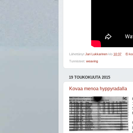
Lähettänyt
Jari Lukkarinen
klo
10:37
Ei k
Tunnisteet:
weaving
19 TOUKOKUUTA 2015
Kovaa menoa hyppyradalla