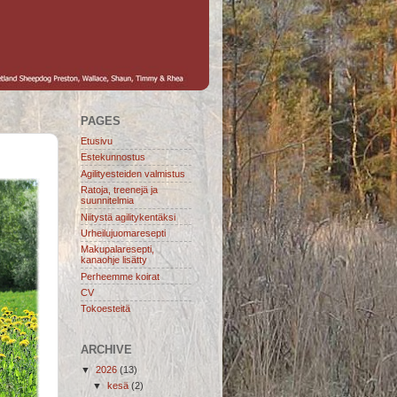
PAGES
Etusivu
Estekunnostus
Agilityesteiden valmistus
Ratoja, treenejä ja
suunnitelmia
Niitystä agilitykentäksi
Urheilujuomaresepti
Makupalaresepti,
kanaohje lisätty
Perheemme koirat
CV
Tokoesteitä
ARCHIVE
▼
2026
(13)
▼
kesä
(2)