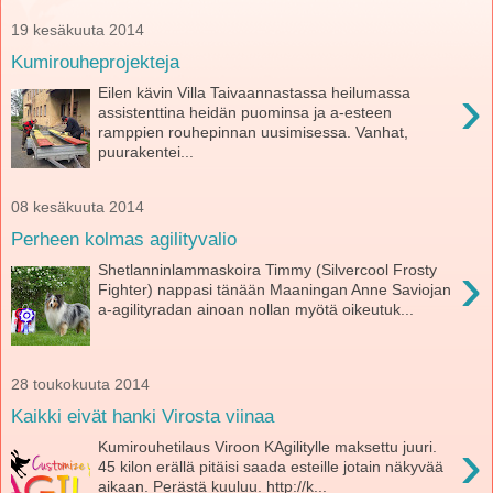
19 kesäkuuta 2014
Kumirouheprojekteja
›
Eilen kävin Villa Taivaannastassa heilumassa
assistenttina heidän puominsa ja a-esteen
ramppien rouhepinnan uusimisessa. Vanhat,
puurakentei...
08 kesäkuuta 2014
Perheen kolmas agilityvalio
›
Shetlanninlammaskoira Timmy (Silvercool Frosty
Fighter) nappasi tänään Maaningan Anne Saviojan
a-agilityradan ainoan nollan myötä oikeutuk...
28 toukokuuta 2014
Kaikki eivät hanki Virosta viinaa
›
Kumirouhetilaus Viroon KAgilitylle maksettu juuri.
45 kilon erällä pitäisi saada esteille jotain näkyvää
aikaan. Perästä kuuluu. http://k...