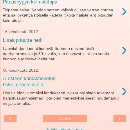
Pituushypyn kulmatolppa
›
Tolpasta asiaa. Kahden sateen välissä oli sen verran poutaa,
että sai pykättyä (toisella kädellä itikoita hätistellen) pituuden
kulmatolpill...
16 kesäkuuta 2012
Lisää pituutta heti!
›
Lapinlahden Linnut lienevät Suomen ensimmäisiä
agilityharrastajia jo 80-luvulla, kun osasivat jo silloin vaatia
kunnon suoritusvälineitä har...
08 kesäkuuta 2012
A-esteen kontaktiopetus
›
boksimenetelmällä
Lisäsin blogiin omaksi lehdekseen joku vuosi sitten tekemäni
harjoitussuunnitelman, jota olen menestyksellisesti noudattanut
neljällä omalla...
‹
›
Etusivu
Näytä internetversio