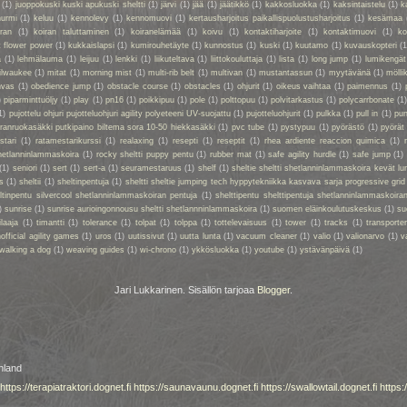
(1)
juoppokuski kuski apukuski sheltti
(1)
järvi
(1)
jää
(1)
jäätikkö
(1)
kakkosluokka
(1)
kaksintaistelu
(1)
k
nurmi
(1)
keluu
(1)
kennolevy
(1)
kennomuovi
(1)
kertausharjoitus paikallispuolustusharjoitus
(1)
kesämaa
iran
(1)
koiran taluttaminen
(1)
koiranelämää
(1)
koivu
(1)
kontaktiharjoite
(1)
kontaktimuovi
(1)
ko
t flower power
(1)
kukkaislapsi
(1)
kumirouhetäyte
(1)
kunnostus
(1)
kuski
(1)
kuutamo
(1)
kuvauskopteri
(1
a
(1)
lehmälauma
(1)
leijuu
(1)
lenkki
(1)
liikuteltava
(1)
liittokouluttaja
(1)
lista
(1)
long jump
(1)
lumikengät
ilwaukee
(1)
mitat
(1)
morning mist
(1)
multi-rib belt
(1)
multivan
(1)
mustantassun
(1)
myytävänä
(1)
mölli
nvas
(1)
obedience jump
(1)
obstacle course
(1)
obstacles
(1)
ohjurit
(1)
oikeus vaihtaa
(1)
paimennus
(1)
)
piparminttuöljy
(1)
play
(1)
pn16
(1)
poikkipuu
(1)
pole
(1)
polttopuu
(1)
polvitarkastus
(1)
polycarrbonate
(1
1)
pujottelu ohjuri pujotteluohjuri agility polyeteeni UV-suojattu
(1)
pujotteluohjurit
(1)
pulkka
(1)
pull in
(1)
pun
oiranruokasäkki putkipaino biltema sora 10-50 hiekkasäkki
(1)
pvc tube
(1)
pystypuu
(1)
pyörästö
(1)
pyörät
stari
(1)
ratamestarikurssi
(1)
realaxing
(1)
resepti
(1)
reseptit
(1)
rhea ardiente reaccion quimica
(1)
shetlanninlammaskoira
(1)
rocky sheltti puppy pentu
(1)
rubber mat
(1)
safe agility hurdle
(1)
safe jump
(1)
(1)
seniori
(1)
sert
(1)
sert-a
(1)
seuramestaruus
(1)
shelf
(1)
sheltie sheltti shetlanninlammaskoira kevät lu
s
(1)
sheltii
(1)
sheltinpentuja
(1)
sheltti sheltie jumping tech hyppytekniikka kasvava sarja progressive grid
eltinpentu silvercool shetlanninlammaskoiran pentuja
(1)
shelttipentu shelttipentuja shetlanninlammaskoiran
)
sunrise
(1)
sunrise aurioingonnousu sheltti shetlannninlammaskoira
(1)
suomen eläinkoulutuskeskus
(1)
su
ilaaja
(1)
timantti
(1)
tolerance
(1)
tolpat
(1)
tolppa
(1)
tottelevaisuus
(1)
tower
(1)
tracks
(1)
transporte
official agility games
(1)
uros
(1)
uutissivut
(1)
uutta lunta
(1)
vacuum cleaner
(1)
valio
(1)
valionarvo
(1)
v
walking a dog
(1)
weaving guides
(1)
wi-chrono
(1)
ykkösluokka
(1)
youtube
(1)
ystävänpäivä
(1)
Jari Lukkarinen. Sisällön tarjoaa
Blogger
.
nland
https://terapiatraktori.dognet.fi
https://saunavaunu.dognet.fi
https://swallowtail.dognet.fi
https: