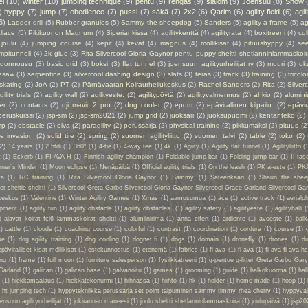
el
(10)
winter
(10)
jumping technique
(9)
pentu
(9)
rengas
(9)
slalom
(9)
Joensuu
(8)
Snow
)
hyppy
(7)
jump
(7)
obedience
(7)
pussi
(7)
säkä
(7)
2x2
(6)
Qarim
(6)
agility field
(6)
agil
6)
Ladder drill
(5)
Rubber granules
(5)
Sammy the sheepdog
(5)
Sanders
(5)
agility a-frame
(5)
ag
llace
(5)
Pikikuonon Magnum
(4)
Siperiankissa
(4)
agilitykenttä
(4)
agilityrata
(4)
boxitreeni
(4)
col
joulu
(4)
jumping course
(4)
kepit
(4)
kevät
(4)
magnus
(4)
möllikisat
(4)
pituushyppy
(4)
se
mpitunneli
(4)
2k glue
(3)
Rita Silvercool Gloria Gaynor pentu puppy sheltti shetlanninlammaskoir
ngonnousu
(3)
basic grid
(3)
boksi
(3)
flat tunnel
(3)
joensuun agilityurheilijat ry
(3)
muuri
(3)
ok
esaw
(3)
serpentine
(3)
silvercool dashing design
(3)
slats
(3)
teräs
(3)
track
(3)
training
(3)
tricolo
 skating
(2)
JoA
(2)
PT
(2)
Pärnävaaran Koiraurheilukeskus
(2)
Rachel Sanders
(2)
Rita
(2)
Silver
gility trials
(2)
agility wall
(2)
agilityeste.
(2)
agilitypöytä
(2)
agilityvalmennus
(2)
ahkio
(2)
alumin
er
(2)
contacts
(2)
dji mavic 2 pro
(2)
dog cooler
(2)
epdm
(2)
epävirallinen kilpailu.
(2)
epävir
peruskurssi
(2)
jsp-sm
(2)
jsp-sm2021
(2)
jump grid
(2)
juoksari
(2)
juoksupuomi
(2)
kentänteko
(2)
mp
(2)
obstacle
(2)
oiva
(2)
paragility
(2)
perussarja
(2)
physical training
(2)
pikkumaksi
(2)
pituus
(2
ie invasion
(2)
solid tire
(2)
spring
(2)
suomen agilityliitto
(2)
suomen talvi
(2)
table
(2)
toko
(2)
(2)
14 years
(1)
2.5tdi
(1)
360°
(1)
4-tie
(1)
4-way tee
(1)
4k
(1)
Agiity
(1)
Agility flat tunnel
(1)
Agilityliitto
(
t
(1)
Eckerö
(1)
FI-AVA-H
(1)
Finnish agility champion
(1)
Foldable jump bar
(1)
Folding jump bar
(1)
II-tas
ner´s Minder
(1)
Moon eclipse
(1)
Nenäpäibä
(1)
Official agility trials
(1)
On the leash
(1)
PK a-este
(1)
PK
ta
(1)
RC training
(1)
Rita Silvercool Gloria Gaynor
(1)
Sammy.
(1)
Sateenkaari
(1)
Shaun the shee
 sheltie sheltti
(1)
Silvercool Greta Garbo Silvercool Gloria Gaynor Silvercool Grace Garland Silvercool Ga
keskus
(1)
Valentine
(1)
Winter Agility Games
(1)
Xmas
(1)
aamusumua
(1)
ace
(1)
active track
(1)
aerialp
uipment
(1)
agility fun
(1)
agility obstacle
(1)
agility obstacles.
(1)
agility safety
(1)
agilityeste
(1)
agilityhalli
(
)
ajavat koirat fci6 lammaskoirat sheltti
(1)
alumiinirima
(1)
anna eifert
(1)
ardiente
(1)
avoeste
(1)
bal
1)
cattle
(1)
clouds
(1)
coaching course
(1)
colorful
(1)
contrast
(1)
coordination
(1)
cordura
(1)
course
(1)
se
(1)
dog agility training
(1)
dog cooling
(1)
dognet.fi
(1)
dogs
(1)
domain
(1)
dronefly
(1)
drones
(1)
du
epäviralliset kisat möllikisat
(1)
estekunnostus
(1)
etenemä
(1)
fabrics
(1)
fi ava
(1)
fi-ava
(1)
fi-ava fi-ava-hs
ing
(1)
frame
(1)
full moon
(1)
furniture salesperson
(1)
fysiikkatreeni
(1)
g-pentue g-litter Greta Garbo Gar
Garland
(1)
galican
(1)
galican base
(1)
galvanoitu
(1)
games
(1)
grooming
(1)
guide
(1)
halkokuorma
(1)
hall
a
(1)
hiekkamaalaus
(1)
hiekkatekonurmi
(1)
hihnassa
(1)
hiihto
(1)
hk
(1)
holder
(1)
home made
(1)
hoop
(1)
 ht jumping tech
(1)
hyppytekniikka perussarja set point taipuminen sammy timmy rhea cherry
(1)
hyppyval
ensuun agilityurheilijat
(1)
jokirannan maneesi
(1)
joulu sheltti shetlanninlammaskoira
(1)
joulupäivä
(1)
jsp20