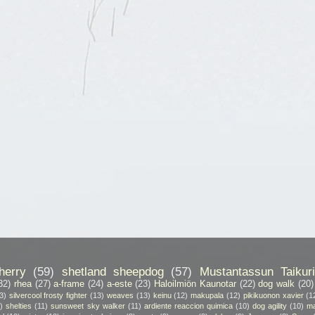
herry
(59)
shetland sheepdog
(57)
Mustantassun Taikuri
32)
rhea
(27)
a-frame
(24)
a-este
(23)
Haloilmiön Kaunotar
(22)
dog walk
(20)
3)
silvercool frosty fighter
(13)
weaves
(13)
keinu
(12)
makupala
(12)
pikikuonon xavier
(1
)
shelties
(11)
sunsweet sky walker
(11)
ardiente reaccion quimica
(10)
dog agility
(10)
ma