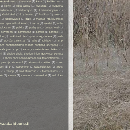
akskakkonen
(1)
kannatin
(1)
karja
(1)
kehikoton
(1)
(1)
kierto
(1)
kissa-agility
(1)
kivituhka
(1)
kivituhka
ordinaatio
(1)
korkkitäyte
(1)
koulutusohjaaja
(1)
)
käsisirkkeli
(1)
köydenveto
(1)
laatikko
(1)
lake
(1)
(1)
luokanvaihto
(1)
m18
(1)
magnus rita silvercool
kisat epäviralliset kisat
(1)
narttu
(1)
naudat
(1)
nolla
pakkanen
(1)
palkka
(1)
pedigree
(1)
pentusheltti
(1)
)
polyeteeni
(1)
polyethene
(1)
poraus
(1)
portable
(1)
kki
(1)
punkkikarkote
(1)
puomi myytävänä
(1)
push
(1)
pöydän valmistus
(1)
radat
(1)
rainbow
(1)
ramp
rhea shetlanninlammaskoira shetland sheepdog
(1)
safe jump cup
(1)
sammy mustantassun taikuri
(1)
mi
(1)
sheltie sheltti shetlanninlammaskoiran pentuja
(1)
sheltti sheltlanninlammaskoira terapiatraktori
(1)
 pentuja silvercool
(1)
silvercool shelties
(1)
snow
omi
(1)
t4
(1)
taipuminen
(1)
takaaleikkaus
(1)
target
r
(1)
trialing
(1)
tukkatuulessa
(1)
tuomarikurssi
(1)
alo
(1)
veawe
(1)
veawes
(1)
vetoleikki
(1)
voikukka
//rautakanki.dognet.fi