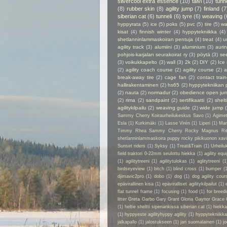
silvercool extra essence
(10)
talvi
(10)
tunn
(8)
rubber skin
(8)
agility jump
(7)
finland
(7
siberian cat
(6)
tunneli
(6)
tyre
(6)
weaving
(
hyppyrata
(5)
ice
(5)
poks
(5)
pvc
(5)
tire
(5)
wa
kisat
(4)
finnish winter
(4)
hyppytekniikka
(4)
shetlanninlammaskoiran pentuja
(4)
treat
(4)
u
agility track
(3)
alumiini
(3)
aluminium
(3)
auri
pohjois-karjalan seurakoirat ry
(3)
pöytä
(3)
se
(3)
voikukkapelto
(3)
wall
(3)
2k
(2)
DIY
(2)
Ice
(2)
agility coach course
(2)
agility course
(2)
a
break-away tire
(2)
cage fan
(2)
contact train
hallirakentaminen
(2)
hs65
(2)
hyppytekniikan 
(2)
nauta
(2)
normadur
(2)
obedience open ju
(2)
rima
(2)
sandpaint
(2)
sertifikaatti
(2)
shelt
agilitykilpailu
(2)
weaving guide
(2)
wide jump
Sammy Cherry Koiraurheilukeskus Savo
(1)
Agime
Esla
(1)
Kurkimäki
(1)
Lasse Virén
(1)
Liperi
(1)
Man
Timmy Rhea Sammy Cherry Rocky Magnus Ri
shetlanninlammaskoira puppy rocky pikikuonon xavier
Sunset riders
(1)
Syksy
(1)
Treat&Train
(1)
Urheilu
field traktori 0-22mm seulottu hiekka
(1)
agility eq
(1)
agilitytreeni
(1)
agilitytulokas
(1)
aglitytreeni
(1
birdseyeview
(1)
bitch
(1)
blind cross
(1)
bumper
(
djimavic2pro
(1)
dobo
(1)
dog
(1)
dog agility cour
epävirallinen kisa
(1)
epäviralliset agilitykilpailut
(1)
flat tunnel frame
(1)
focusing
(1)
food
(1)
for breed
litter Greta Garbo Gary Grant Gloria Gaynor Grace 
(1)
heltie sheltti siperiankissa siberian cat
(1)
hiekk
(1)
hyppyeste agilityhyppy agility
(1)
hyppytekniikka
jalkapallo
(1)
jalostukseen
(1)
jari suomalainen
(1)
jo