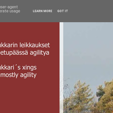
 user-agent
nerate usage
LEARN MORE
GOT IT