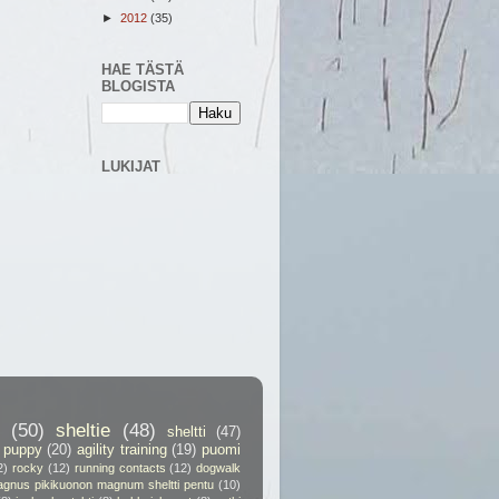
►
2012
(35)
HAE TÄSTÄ
BLOGISTA
LUKIJAT
(50)
sheltie
(48)
sheltti
(47)
puppy
(20)
agility training
(19)
puomi
2)
rocky
(12)
running contacts
(12)
dogwalk
gnus pikikuonon magnum sheltti pentu
(10)