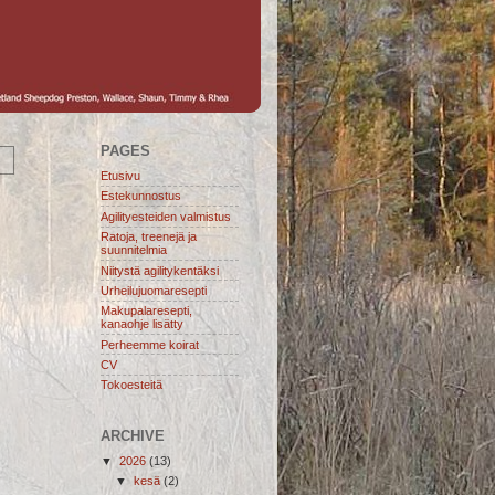
PAGES
Etusivu
Estekunnostus
Agilityesteiden valmistus
Ratoja, treenejä ja
suunnitelmia
Niitystä agilitykentäksi
Urheilujuomaresepti
Makupalaresepti,
kanaohje lisätty
Perheemme koirat
CV
Tokoesteitä
ARCHIVE
▼
2026
(13)
▼
kesä
(2)