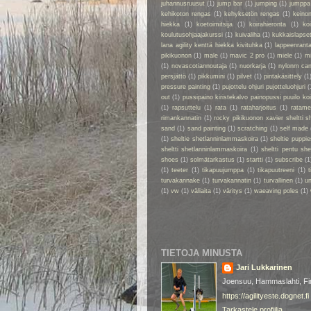
juhannusruusut
(1)
jump bar
(1)
jumping
(1)
jumppa
kehikoton rengas
(1)
kehyksetön rengas
(1)
keino
hiekka
(1)
koetoimitsija
(1)
koirahieronta
(1)
ko
koulutusohjaajakurssi
(1)
kuivaliha
(1)
kukkaislapse
lana agility kenttä hiekka kivituhka
(1)
lappeenrant
pikikuonon
(1)
male
(1)
mavic 2 pro
(1)
miele
(1)
m
(1)
novascotiannoutaja
(1)
nuorkarja
(1)
nylonm ca
persjättö
(1)
pikkumini
(1)
pilvet
(1)
pintakäsittely
(1
pressure painting
(1)
pujottelu ohjuri pujotteluohjuri
(
out
(1)
pussipaino kiristekalvo painopussi puuilo k
(1)
rapsuttelu
(1)
rata
(1)
rataharjoitus
(1)
ratame
rimankannatin
(1)
rocky pikikuonon xavier sheltti 
sand
(1)
sand painting
(1)
scratching
(1)
self made
(1)
sheltie shetlanninlammaskoira
(1)
sheltie puppie
sheltti shetlanninlammaskoira
(1)
sheltti pentu sh
shoes
(1)
solmätarkastus
(1)
startti
(1)
subscribe
(1
(1)
teeter
(1)
tikapuujumppa
(1)
tikapuutreeni
(1)
t
turvakannake
(1)
turvakannatin
(1)
turvallinen
(1)
un
(1)
vw
(1)
väliaita
(1)
väritys
(1)
waeaving poles
(1)
TIETOJA MINUSTA
Jari Lukkarinen
Joensuu, Hammaslahti, Fi
https://agilityeste.dognet.fi
Tarkastele profiilia