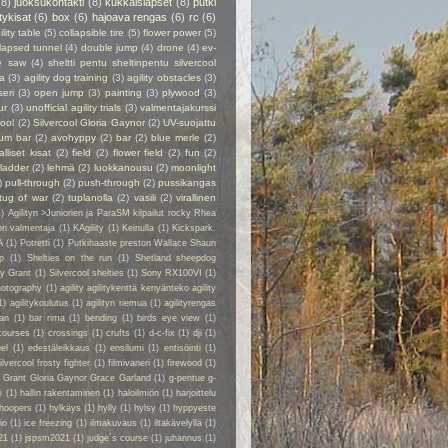
(8)
juoksukontakti
(8)
kukkaislapset
(8)
putki
itykisat
(6)
box
(6)
hajoava rengas
(6)
rc
(6)
ility table
(5)
collapsible tire
(5)
flower power
(5)
lapsed tunnel
(4)
double jump
(4)
drone
(4)
ev-
e saw
(4)
sheltti pentu sheltinpentu silvercool
a
(3)
agility dog training
(3)
agility obstacles
(3)
seri
(3)
open jump
(3)
painting
(3)
plywood
(3)
ur
(3)
unofficial agility trials
(3)
valmentajakurssi
cool
(2)
Silvercool Gloria Gaynor
(2)
UV-suojattu
ium bar
(2)
avohyppy
(2)
bar
(2)
blue merle
(2)
alliset kisat
(2)
field
(2)
flower field
(2)
fun
(2)
ladder
(2)
lehmä
(2)
luokkanousu
(2)
moonlight
)
pull-through
(2)
push-through
(2)
pussikangas
tug of war
(2)
tuplanolla
(2)
vasili
(2)
virallinen
1)
Agilityn >Juniorien ja ParaSM kilpailut rocky Rhea
on valmentaja
(1)
KAgility
(1)
Keinulla
(1)
Kickspark.
A
(1)
Potretti
(1)
Putkihaaste preston Wallace Shaun
p
(1)
Shelties on the run
(1)
Shetland sheepdog
ry Grant
(1)
Silvercool shelties
(1)
Sony RX100VI
(1)
hotography
(1)
agility agilitykenttä kenyänteko agility
1)
agilitykoulutus
(1)
agilityn riemua
(1)
agilityrengas
kan
(1)
bar rima
(1)
bending
(1)
birds eye view
(1)
courses
(1)
crossings
(1)
crufts
(1)
d-c-fix
(1)
dji
(1)
el
(1)
edestäleikkaus
(1)
ensilumi
(1)
entisöinti
(1)
ilvercool frosty fighter
(1)
filmivaneri
(1)
firewood
(1)
y Grant Gloria Gaynor Grace Garland
(1)
g-pentue g-
i
(1)
hallin rakentaminen
(1)
haloilmiön
(1)
harjoittelu
hoopers
(1)
hylkäys
(1)
hylly
(1)
hylsy
(1)
hyppyeste
io
(1)
ice freezing
(1)
ilmakuvaus
(1)
iltakävelyllä
(1)
21
(1)
jspsm2021
(1)
judge´s course
(1)
juhannus
(1)