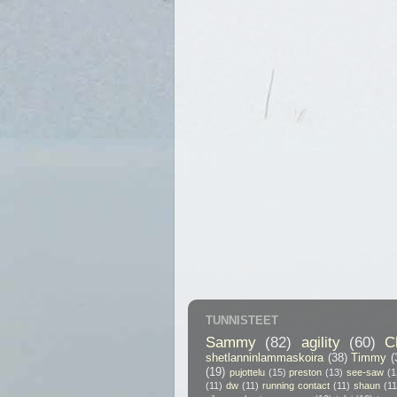
TUNNISTEET
Sammy
(82)
agility
(60)
C
shetlanninlammaskoira
(38)
Timmy
(
(19)
pujottelu
(15)
preston
(13)
see-saw
(1
(11)
dw
(11)
running contact
(11)
shaun
(11