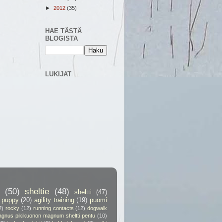
►
2012
(35)
HAE TÄSTÄ
BLOGISTA
LUKIJAT
(50)
sheltie
(48)
sheltti
(47)
puppy
(20)
agility training
(19)
puomi
2)
rocky
(12)
running contacts
(12)
dogwalk
gnus pikikuonon magnum sheltti pentu
(10)