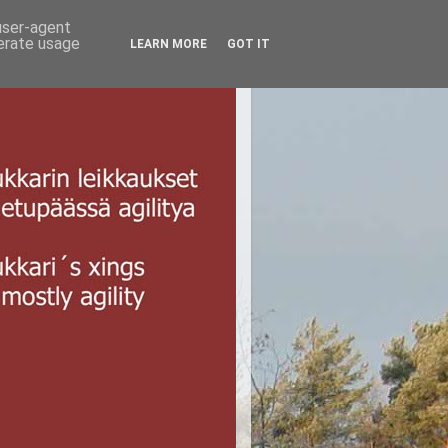
 user-agent
nerate usage
LEARN MORE
GOT IT