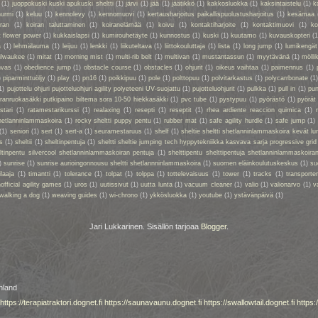
(1)
juoppokuski kuski apukuski sheltti
(1)
järvi
(1)
jää
(1)
jäätikkö
(1)
kakkosluokka
(1)
kaksintaistelu
(1)
k
nurmi
(1)
keluu
(1)
kennolevy
(1)
kennomuovi
(1)
kertausharjoitus paikallispuolustusharjoitus
(1)
kesämaa
iran
(1)
koiran taluttaminen
(1)
koiranelämää
(1)
koivu
(1)
kontaktiharjoite
(1)
kontaktimuovi
(1)
ko
t flower power
(1)
kukkaislapsi
(1)
kumirouhetäyte
(1)
kunnostus
(1)
kuski
(1)
kuutamo
(1)
kuvauskopteri
(1
a
(1)
lehmälauma
(1)
leijuu
(1)
lenkki
(1)
liikuteltava
(1)
liittokouluttaja
(1)
lista
(1)
long jump
(1)
lumikengät
ilwaukee
(1)
mitat
(1)
morning mist
(1)
multi-rib belt
(1)
multivan
(1)
mustantassun
(1)
myytävänä
(1)
mölli
nvas
(1)
obedience jump
(1)
obstacle course
(1)
obstacles
(1)
ohjurit
(1)
oikeus vaihtaa
(1)
paimennus
(1)
)
piparminttuöljy
(1)
play
(1)
pn16
(1)
poikkipuu
(1)
pole
(1)
polttopuu
(1)
polvitarkastus
(1)
polycarrbonate
(1
1)
pujottelu ohjuri pujotteluohjuri agility polyeteeni UV-suojattu
(1)
pujotteluohjurit
(1)
pulkka
(1)
pull in
(1)
pun
oiranruokasäkki putkipaino biltema sora 10-50 hiekkasäkki
(1)
pvc tube
(1)
pystypuu
(1)
pyörästö
(1)
pyörät
stari
(1)
ratamestarikurssi
(1)
realaxing
(1)
resepti
(1)
reseptit
(1)
rhea ardiente reaccion quimica
(1)
shetlanninlammaskoira
(1)
rocky sheltti puppy pentu
(1)
rubber mat
(1)
safe agility hurdle
(1)
safe jump
(1)
(1)
seniori
(1)
sert
(1)
sert-a
(1)
seuramestaruus
(1)
shelf
(1)
sheltie sheltti shetlanninlammaskoira kevät lu
s
(1)
sheltii
(1)
sheltinpentuja
(1)
sheltti sheltie jumping tech hyppytekniikka kasvava sarja progressive grid
eltinpentu silvercool shetlanninlammaskoiran pentuja
(1)
shelttipentu shelttipentuja shetlanninlammaskoiran
)
sunrise
(1)
sunrise aurioingonnousu sheltti shetlannninlammaskoira
(1)
suomen eläinkoulutuskeskus
(1)
su
ilaaja
(1)
timantti
(1)
tolerance
(1)
tolpat
(1)
tolppa
(1)
tottelevaisuus
(1)
tower
(1)
tracks
(1)
transporte
official agility games
(1)
uros
(1)
uutissivut
(1)
uutta lunta
(1)
vacuum cleaner
(1)
valio
(1)
valionarvo
(1)
v
walking a dog
(1)
weaving guides
(1)
wi-chrono
(1)
ykkösluokka
(1)
youtube
(1)
ystävänpäivä
(1)
Jari Lukkarinen. Sisällön tarjoaa
Blogger
.
nland
https://terapiatraktori.dognet.fi
https://saunavaunu.dognet.fi
https://swallowtail.dognet.fi
https: