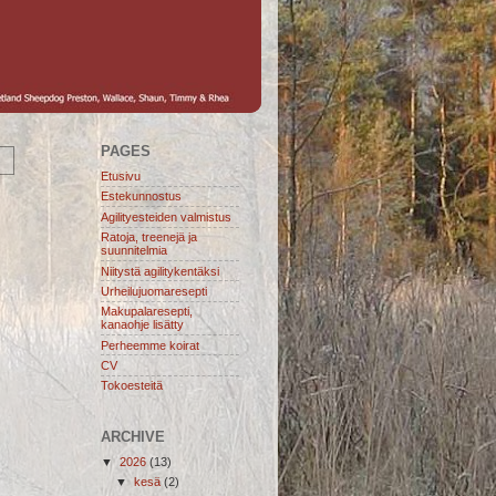
PAGES
Etusivu
Estekunnostus
Agilityesteiden valmistus
Ratoja, treenejä ja
suunnitelmia
Niitystä agilitykentäksi
Urheilujuomaresepti
Makupalaresepti,
kanaohje lisätty
Perheemme koirat
CV
Tokoesteitä
ARCHIVE
▼
2026
(13)
▼
kesä
(2)