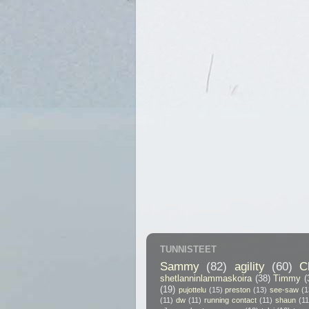
TUNNISTEET
Sammy
(82)
agility
(60)
C
shetlanninlammaskoira
(38)
Timmy
(
(19)
pujottelu
(15)
preston
(13)
see-saw
(1
(11)
dw
(11)
running contact
(11)
shaun
(11