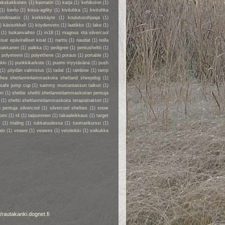
akskakkonen
(1)
kannatin
(1)
karja
(1)
kehikoton
(1)
(1)
kierto
(1)
kissa-agility
(1)
kivituhka
(1)
kivituhka
ordinaatio
(1)
korkkitäyte
(1)
koulutusohjaaja
(1)
)
käsisirkkeli
(1)
köydenveto
(1)
laatikko
(1)
lake
(1)
(1)
luokanvaihto
(1)
m18
(1)
magnus rita silvercool
kisat epäviralliset kisat
(1)
narttu
(1)
naudat
(1)
nolla
pakkanen
(1)
palkka
(1)
pedigree
(1)
pentusheltti
(1)
)
polyeteeni
(1)
polyethene
(1)
poraus
(1)
portable
(1)
kki
(1)
punkkikarkote
(1)
puomi myytävänä
(1)
push
(1)
pöydän valmistus
(1)
radat
(1)
rainbow
(1)
ramp
rhea shetlanninlammaskoira shetland sheepdog
(1)
safe jump cup
(1)
sammy mustantassun taikuri
(1)
mi
(1)
sheltie sheltti shetlanninlammaskoiran pentuja
(1)
sheltti sheltlanninlammaskoira terapiatraktori
(1)
 pentuja silvercool
(1)
silvercool shelties
(1)
snow
omi
(1)
t4
(1)
taipuminen
(1)
takaaleikkaus
(1)
target
r
(1)
trialing
(1)
tukkatuulessa
(1)
tuomarikurssi
(1)
alo
(1)
veawe
(1)
veawes
(1)
vetoleikki
(1)
voikukka
//rautakanki.dognet.fi