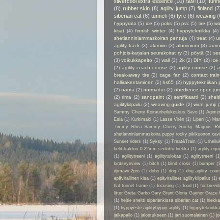
silvercool extra essence
(10)
talvi
(10)
tunn
(8)
rubber skin
(8)
agility jump
(7)
finland
(7
siberian cat
(6)
tunneli
(6)
tyre
(6)
weaving
(
hyppyrata
(5)
ice
(5)
poks
(5)
pvc
(5)
tire
(5)
wa
kisat
(4)
finnish winter
(4)
hyppytekniikka
(4)
shetlanninlammaskoiran pentuja
(4)
treat
(4)
u
agility track
(3)
alumiini
(3)
aluminium
(3)
auri
pohjois-karjalan seurakoirat ry
(3)
pöytä
(3)
se
(3)
voikukkapelto
(3)
wall
(3)
2k
(2)
DIY
(2)
Ice
(2)
agility coach course
(2)
agility course
(2)
a
break-away tire
(2)
cage fan
(2)
contact train
hallirakentaminen
(2)
hs65
(2)
hyppytekniikan 
(2)
nauta
(2)
normadur
(2)
obedience open ju
(2)
rima
(2)
sandpaint
(2)
sertifikaatti
(2)
shelt
agilitykilpailu
(2)
weaving guide
(2)
wide jump
Sammy Cherry Koiraurheilukeskus Savo
(1)
Agime
Esla
(1)
Kurkimäki
(1)
Lasse Virén
(1)
Liperi
(1)
Man
Timmy Rhea Sammy Cherry Rocky Magnus Ri
shetlanninlammaskoira puppy rocky pikikuonon xavier
Sunset riders
(1)
Syksy
(1)
Treat&Train
(1)
Urheilu
field traktori 0-22mm seulottu hiekka
(1)
agility eq
(1)
agilitytreeni
(1)
agilitytulokas
(1)
aglitytreeni
(1
birdseyeview
(1)
bitch
(1)
blind cross
(1)
bumper
(
djimavic2pro
(1)
dobo
(1)
dog
(1)
dog agility cour
epävirallinen kisa
(1)
epäviralliset agilitykilpailut
(1)
flat tunnel frame
(1)
focusing
(1)
food
(1)
for breed
litter Greta Garbo Gary Grant Gloria Gaynor Grace 
(1)
heltie sheltti siperiankissa siberian cat
(1)
hiekk
(1)
hyppyeste agilityhyppy agility
(1)
hyppytekniikka
jalkapallo
(1)
jalostukseen
(1)
jari suomalainen
(1)
jo