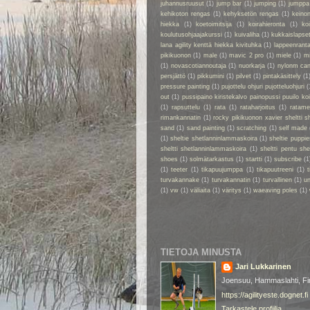
juhannusruusut
(1)
jump bar
(1)
jumping
(1)
jumppa
kehikoton rengas
(1)
kehyksetön rengas
(1)
keino
hiekka
(1)
koetoimitsija
(1)
koirahieronta
(1)
ko
koulutusohjaajakurssi
(1)
kuivaliha
(1)
kukkaislapse
lana agility kenttä hiekka kivituhka
(1)
lappeenrant
pikikuonon
(1)
male
(1)
mavic 2 pro
(1)
miele
(1)
m
(1)
novascotiannoutaja
(1)
nuorkarja
(1)
nylonm ca
persjättö
(1)
pikkumini
(1)
pilvet
(1)
pintakäsittely
(1
pressure painting
(1)
pujottelu ohjuri pujotteluohjuri
(
out
(1)
pussipaino kiristekalvo painopussi puuilo k
(1)
rapsuttelu
(1)
rata
(1)
rataharjoitus
(1)
ratame
rimankannatin
(1)
rocky pikikuonon xavier sheltti 
sand
(1)
sand painting
(1)
scratching
(1)
self made
(1)
sheltie shetlanninlammaskoira
(1)
sheltie puppie
sheltti shetlanninlammaskoira
(1)
sheltti pentu sh
shoes
(1)
solmätarkastus
(1)
startti
(1)
subscribe
(1
(1)
teeter
(1)
tikapuujumppa
(1)
tikapuutreeni
(1)
t
turvakannake
(1)
turvakannatin
(1)
turvallinen
(1)
un
(1)
vw
(1)
väliaita
(1)
väritys
(1)
waeaving poles
(1)
TIETOJA MINUSTA
Jari Lukkarinen
Joensuu, Hammaslahti, Fi
https://agilityeste.dognet.fi
Tarkastele profiilia