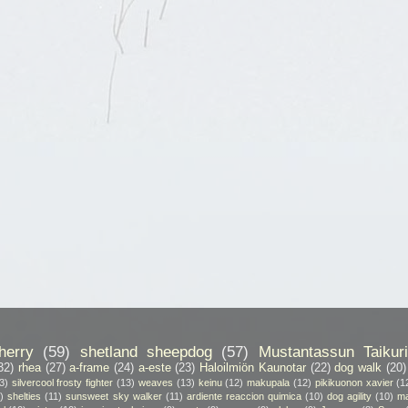
herry
(59)
shetland sheepdog
(57)
Mustantassun Taikuri
32)
rhea
(27)
a-frame
(24)
a-este
(23)
Haloilmiön Kaunotar
(22)
dog walk
(20)
3)
silvercool frosty fighter
(13)
weaves
(13)
keinu
(12)
makupala
(12)
pikikuonon xavier
(1
)
shelties
(11)
sunsweet sky walker
(11)
ardiente reaccion quimica
(10)
dog agility
(10)
ma