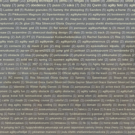
el
(10)
winter
(10)
jumping technique
(9)
pentu
(9)
rengas
(9)
slalom
(9)
Joensuu
(8)
Snow
)
hyppy
(7)
jump
(7)
obedience
(7)
pussi
(7)
säkä
(7)
2x2
(6)
Qarim
(6)
agility field
(6)
agil
6)
Ladder drill
(5)
Rubber granules
(5)
Sammy the sheepdog
(5)
Sanders
(5)
agility a-frame
(5)
ag
llace
(5)
Pikikuonon Magnum
(4)
Siperiankissa
(4)
agilitykenttä
(4)
agilityrata
(4)
boxitreeni
(4)
col
joulu
(4)
jumping course
(4)
kepit
(4)
kevät
(4)
magnus
(4)
möllikisat
(4)
pituushyppy
(4)
se
mpitunneli
(4)
2k glue
(3)
Rita Silvercool Gloria Gaynor pentu puppy sheltti shetlanninlammaskoir
ngonnousu
(3)
basic grid
(3)
boksi
(3)
flat tunnel
(3)
joensuun agilityurheilijat ry
(3)
muuri
(3)
ok
esaw
(3)
serpentine
(3)
silvercool dashing design
(3)
slats
(3)
teräs
(3)
track
(3)
training
(3)
tricolo
 skating
(2)
JoA
(2)
PT
(2)
Pärnävaaran Koiraurheilukeskus
(2)
Rachel Sanders
(2)
Rita
(2)
Silver
gility trials
(2)
agility wall
(2)
agilityeste.
(2)
agilitypöytä
(2)
agilityvalmennus
(2)
ahkio
(2)
alumin
er
(2)
contacts
(2)
dji mavic 2 pro
(2)
dog cooler
(2)
epdm
(2)
epävirallinen kilpailu.
(2)
epävir
peruskurssi
(2)
jsp-sm
(2)
jsp-sm2021
(2)
jump grid
(2)
juoksari
(2)
juoksupuomi
(2)
kentänteko
(2)
mp
(2)
obstacle
(2)
oiva
(2)
paragility
(2)
perussarja
(2)
physical training
(2)
pikkumaksi
(2)
pituus
(2
ie invasion
(2)
solid tire
(2)
spring
(2)
suomen agilityliitto
(2)
suomen talvi
(2)
table
(2)
toko
(2)
(2)
14 years
(1)
2.5tdi
(1)
360°
(1)
4-tie
(1)
4-way tee
(1)
4k
(1)
Agiity
(1)
Agility flat tunnel
(1)
Agilityliitto
(
t
(1)
Eckerö
(1)
FI-AVA-H
(1)
Finnish agility champion
(1)
Foldable jump bar
(1)
Folding jump bar
(1)
II-tas
ner´s Minder
(1)
Moon eclipse
(1)
Nenäpäibä
(1)
Official agility trials
(1)
On the leash
(1)
PK a-este
(1)
PK
ta
(1)
RC training
(1)
Rita Silvercool Gloria Gaynor
(1)
Sammy.
(1)
Sateenkaari
(1)
Shaun the shee
 sheltie sheltti
(1)
Silvercool Greta Garbo Silvercool Gloria Gaynor Silvercool Grace Garland Silvercool Ga
keskus
(1)
Valentine
(1)
Winter Agility Games
(1)
Xmas
(1)
aamusumua
(1)
ace
(1)
active track
(1)
aerialp
uipment
(1)
agility fun
(1)
agility obstacle
(1)
agility obstacles.
(1)
agility safety
(1)
agilityeste
(1)
agilityhalli
(
)
ajavat koirat fci6 lammaskoirat sheltti
(1)
alumiinirima
(1)
anna eifert
(1)
ardiente
(1)
avoeste
(1)
bal
1)
cattle
(1)
clouds
(1)
coaching course
(1)
colorful
(1)
contrast
(1)
coordination
(1)
cordura
(1)
course
(1)
se
(1)
dog agility training
(1)
dog cooling
(1)
dognet.fi
(1)
dogs
(1)
domain
(1)
dronefly
(1)
drones
(1)
du
epäviralliset kisat möllikisat
(1)
estekunnostus
(1)
etenemä
(1)
fabrics
(1)
fi ava
(1)
fi-ava
(1)
fi-ava fi-ava-hs
ing
(1)
frame
(1)
full moon
(1)
furniture salesperson
(1)
fysiikkatreeni
(1)
g-pentue g-litter Greta Garbo Gar
Garland
(1)
galican
(1)
galican base
(1)
galvanoitu
(1)
games
(1)
grooming
(1)
guide
(1)
halkokuorma
(1)
hall
a
(1)
hiekkamaalaus
(1)
hiekkatekonurmi
(1)
hihnassa
(1)
hiihto
(1)
hk
(1)
holder
(1)
home made
(1)
hoop
(1)
 ht jumping tech
(1)
hyppytekniikka perussarja set point taipuminen sammy timmy rhea cherry
(1)
hyppyval
ensuun agilityurheilijat
(1)
jokirannan maneesi
(1)
joulu sheltti shetlanninlammaskoira
(1)
joulupäivä
(1)
jsp20