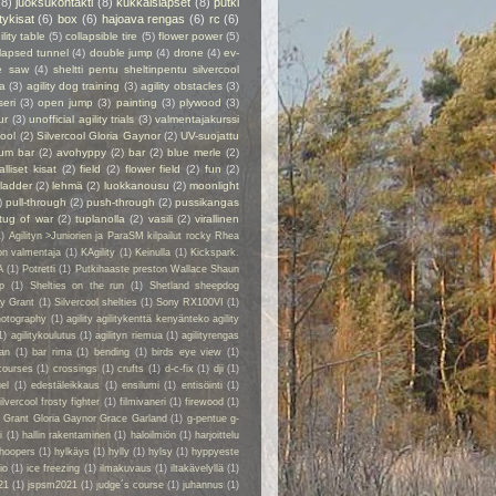
(8)
juoksukontakti
(8)
kukkaislapset
(8)
putki
itykisat
(6)
box
(6)
hajoava rengas
(6)
rc
(6)
ility table
(5)
collapsible tire
(5)
flower power
(5)
lapsed tunnel
(4)
double jump
(4)
drone
(4)
ev-
e saw
(4)
sheltti pentu sheltinpentu silvercool
a
(3)
agility dog training
(3)
agility obstacles
(3)
seri
(3)
open jump
(3)
painting
(3)
plywood
(3)
ur
(3)
unofficial agility trials
(3)
valmentajakurssi
cool
(2)
Silvercool Gloria Gaynor
(2)
UV-suojattu
ium bar
(2)
avohyppy
(2)
bar
(2)
blue merle
(2)
alliset kisat
(2)
field
(2)
flower field
(2)
fun
(2)
ladder
(2)
lehmä
(2)
luokkanousu
(2)
moonlight
)
pull-through
(2)
push-through
(2)
pussikangas
tug of war
(2)
tuplanolla
(2)
vasili
(2)
virallinen
1)
Agilityn >Juniorien ja ParaSM kilpailut rocky Rhea
on valmentaja
(1)
KAgility
(1)
Keinulla
(1)
Kickspark.
A
(1)
Potretti
(1)
Putkihaaste preston Wallace Shaun
p
(1)
Shelties on the run
(1)
Shetland sheepdog
ry Grant
(1)
Silvercool shelties
(1)
Sony RX100VI
(1)
hotography
(1)
agility agilitykenttä kenyänteko agility
1)
agilitykoulutus
(1)
agilityn riemua
(1)
agilityrengas
kan
(1)
bar rima
(1)
bending
(1)
birds eye view
(1)
courses
(1)
crossings
(1)
crufts
(1)
d-c-fix
(1)
dji
(1)
el
(1)
edestäleikkaus
(1)
ensilumi
(1)
entisöinti
(1)
ilvercool frosty fighter
(1)
filmivaneri
(1)
firewood
(1)
y Grant Gloria Gaynor Grace Garland
(1)
g-pentue g-
i
(1)
hallin rakentaminen
(1)
haloilmiön
(1)
harjoittelu
hoopers
(1)
hylkäys
(1)
hylly
(1)
hylsy
(1)
hyppyeste
io
(1)
ice freezing
(1)
ilmakuvaus
(1)
iltakävelyllä
(1)
21
(1)
jspsm2021
(1)
judge´s course
(1)
juhannus
(1)