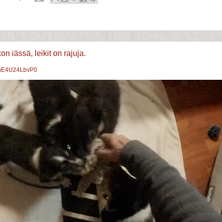
n iässä, leikit on rajuja.
e/mE4U24LbvP0