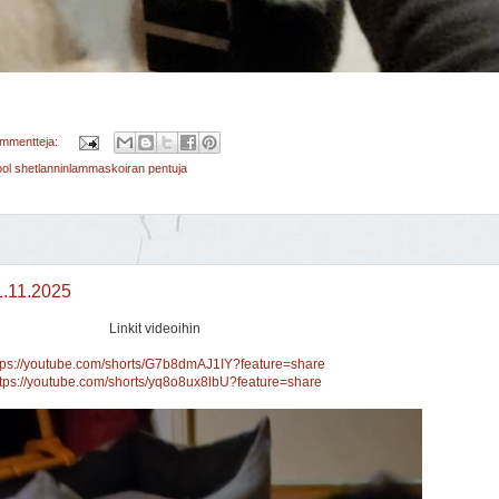
ommentteja:
rcool shetlanninlammaskoiran pentuja
1.11.2025
Linkit videoihin
tps://youtube.com/shorts/G7b8dmAJ1IY?feature=share
ttps://youtube.com/shorts/yq8o8ux8lbU?feature=share