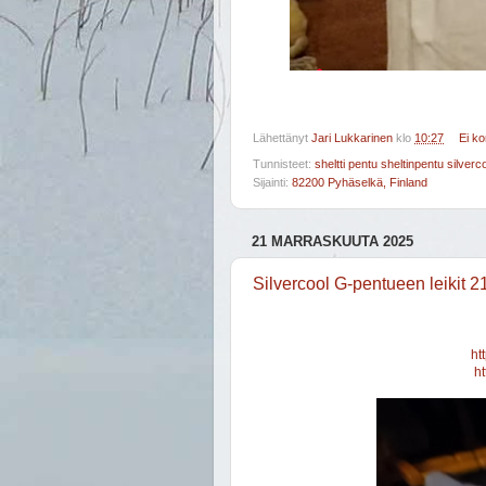
Lähettänyt
Jari Lukkarinen
klo
10:27
Ei k
Tunnisteet:
sheltti pentu sheltinpentu silve
Sijainti:
82200 Pyhäselkä, Finland
21 MARRASKUUTA 2025
Silvercool G-pentueen leikit 2
ht
h