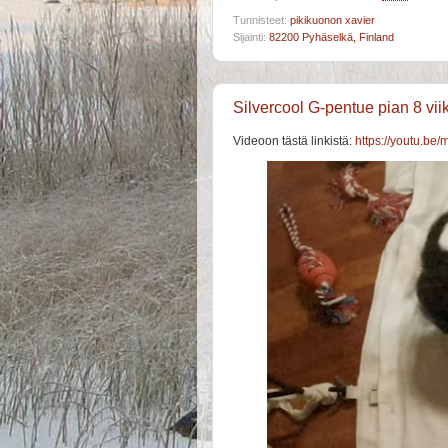
Tunnisteet:
pikikuonon xavier
Sijainti:
82200 Pyhäselkä, Finland
Silvercool G-pentue pian 8 viiko
Videoon tästä linkistä:
https://youtu.b