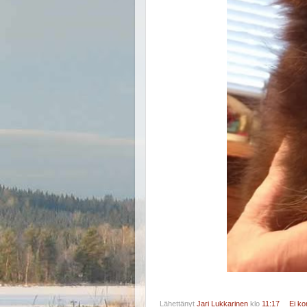
Lähettänyt
Jari Lukkarinen
klo
11:17
Ei k