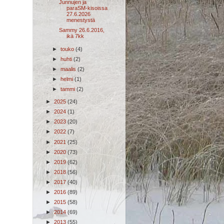
Junnujen ja
paraSM-kisoissa
27.6.2026
menestystä
Sammy 26.6.2016,
ikä 7kk
►
touko
(4)
►
huhti
(2)
►
maalis
(2)
►
helmi
(1)
►
tammi
(2)
►
2025
(24)
►
2024
(1)
►
2023
(20)
►
2022
(7)
►
2021
(25)
►
2020
(73)
►
2019
(62)
►
2018
(56)
►
2017
(40)
►
2016
(89)
►
2015
(58)
►
2014
(69)
►
2013
(55)