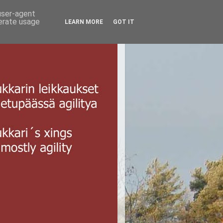
 user-agent
nerate usage
LEARN MORE
GOT IT