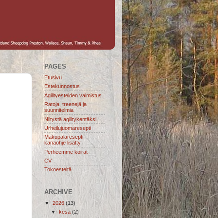
PAGES
Etusivu
Estekunnostus
Agilityesteiden valmistus
Ratoja, treenejä ja
suunnitelmia
Niitystä agilitykentäksi
Urheilujuomaresepti
Makupalaresepti,
kanaohje lisätty
Perheemme koirat
CV
Tokoesteitä
ARCHIVE
▼
2026
(13)
▼
kesä
(2)