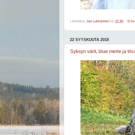
Lähettänyt
Jari Lukkarinen
klo
22:30
Ei k
22 SYYSKUUTA 2018
Syksyn värit, blue merle ja tric