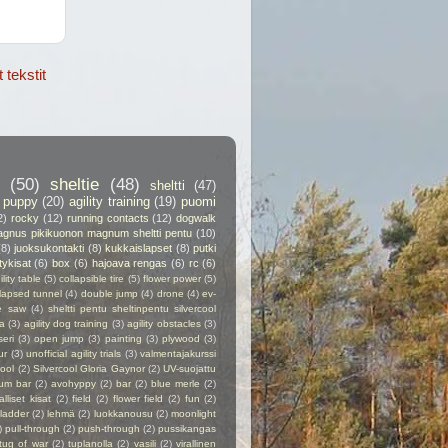
tekstit
(50)
sheltie
(48)
sheltti
(47)
puppy
(20)
agility training
(19)
puomi
2)
rocky
(12)
running contacts
(12)
dogwalk
gnus pikikuonon magnum sheltti pentu
(10)
(8)
juoksukontakti
(8)
kukkaislapset
(8)
putki
itykisat
(6)
box
(6)
hajoava rengas
(6)
rc
(6)
ility table
(5)
collapsible tire
(5)
flower power
(5)
lapsed tunnel
(4)
double jump
(4)
drone
(4)
ev-
e saw
(4)
sheltti pentu sheltinpentu silvercool
a
(3)
agility dog training
(3)
agility obstacles
(3)
seri
(3)
open jump
(3)
painting
(3)
plywood
(3)
ur
(3)
unofficial agility trials
(3)
valmentajakurssi
cool
(2)
Silvercool Gloria Gaynor
(2)
UV-suojattu
ium bar
(2)
avohyppy
(2)
bar
(2)
blue merle
(2)
alliset kisat
(2)
field
(2)
flower field
(2)
fun
(2)
ladder
(2)
lehmä
(2)
luokkanousu
(2)
moonlight
)
pull-through
(2)
push-through
(2)
pussikangas
tug of war
(2)
tuplanolla
(2)
vasili
(2)
virallinen