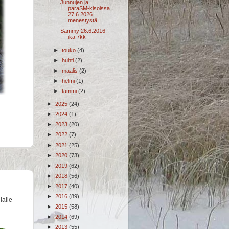
Junnujen ja
paraSM-kisoissa
27.6.2026
menestystä
Sammy 26.6.2016,
ikä 7kk
►
touko
(4)
►
huhti
(2)
►
maalis
(2)
►
helmi
(1)
►
tammi
(2)
►
2025
(24)
►
2024
(1)
►
2023
(20)
►
2022
(7)
►
2021
(25)
►
2020
(73)
►
2019
(62)
►
2018
(56)
►
2017
(40)
►
2016
(89)
lalle
►
2015
(58)
►
2014
(69)
►
2013
(55)