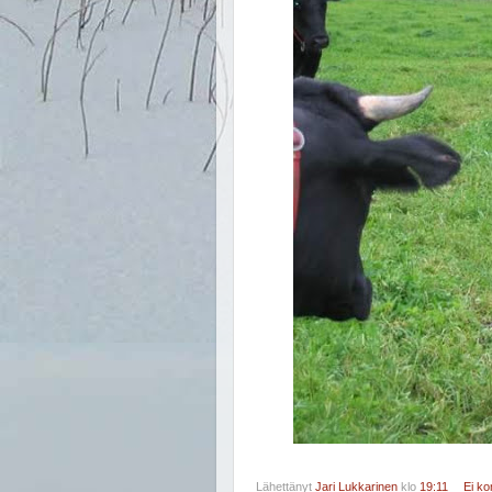
Lähettänyt
Jari Lukkarinen
klo
19:11
Ei k