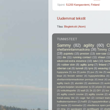
Sijainti:
51200 Kangasniemi, Finland
Uudemmat tekstit
Tilaa:
Blogitekstit (Atom)
TUNNISTEET
Sammy
(82)
agility
(60)
C
shetlanninlammaskoira
(38)
Timmy
(
(19)
pujottelu
(15)
preston
(13)
see-saw
(1
(11)
dw
(11)
running contact
(11)
shaun
(11
silvercool extra essence
(10)
talvi
(10)
tunn
(8)
rubber skin
(8)
agility jump
(7)
finland
(7
siberian cat
(6)
tunneli
(6)
tyre
(6)
weaving
(
hyppyrata
(5)
ice
(5)
poks
(5)
pvc
(5)
tire
(5)
wa
kisat
(4)
finnish winter
(4)
hyppytekniikka
(4)
shetlanninlammaskoiran pentuja
(4)
treat
(4)
u
agility track
(3)
alumiini
(3)
aluminium
(3)
auri
pohjois-karjalan seurakoirat ry
(3)
pöytä
(3)
se
(3)
voikukkapelto
(3)
wall
(3)
2k
(2)
DIY
(2)
Ice
(2)
agility coach course
(2)
agility course
(2)
a
break-away tire
(2)
cage fan
(2)
contact train
hallirakentaminen
(2)
hs65
(2)
hyppytekniikan 
(2)
nauta
(2)
normadur
(2)
obedience open ju
(2)
rima
(2)
sandpaint
(2)
sertifikaatti
(2)
shelt