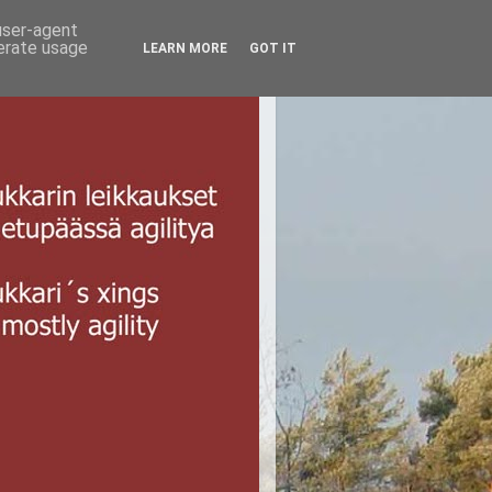
 user-agent
nerate usage
LEARN MORE
GOT IT