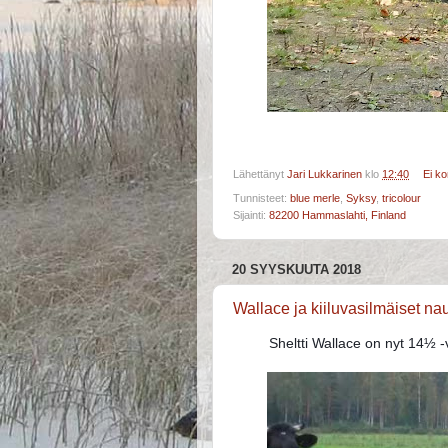
Lähettänyt
Jari Lukkarinen
klo
12:40
Ei k
Tunnisteet:
blue merle
,
Syksy
,
tricolour
Sijainti:
82200 Hammaslahti, Finland
20 SYYSKUUTA 2018
Wallace ja kiiluvasilmäiset na
Sheltti Wallace on nyt 14½ -v