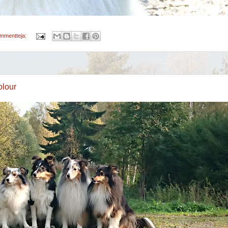
ommentteja:
olour