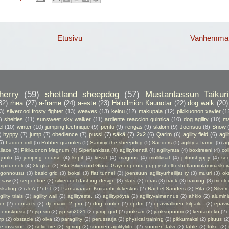
Etusivu
Vanhemmat 
herry
(59)
shetland sheepdog
(57)
Mustantassun Taikuri
32)
rhea
(27)
a-frame
(24)
a-este
(23)
Haloilmiön Kaunotar
(22)
dog walk
(20)
3)
silvercool frosty fighter
(13)
weaves
(13)
keinu
(12)
makupala
(12)
pikikuonon xavier
(1
)
shelties
(11)
sunsweet sky walker
(11)
ardiente reaccion quimica
(10)
dog agility
(10)
ma
el
(10)
winter
(10)
jumping technique
(9)
pentu
(9)
rengas
(9)
slalom
(9)
Joensuu
(8)
Snow
)
hyppy
(7)
jump
(7)
obedience
(7)
pussi
(7)
säkä
(7)
2x2
(6)
Qarim
(6)
agility field
(6)
agil
6)
Ladder drill
(5)
Rubber granules
(5)
Sammy the sheepdog
(5)
Sanders
(5)
agility a-frame
(5)
ag
llace
(5)
Pikikuonon Magnum
(4)
Siperiankissa
(4)
agilitykenttä
(4)
agilityrata
(4)
boxitreeni
(4)
col
joulu
(4)
jumping course
(4)
kepit
(4)
kevät
(4)
magnus
(4)
möllikisat
(4)
pituushyppy
(4)
se
mpitunneli
(4)
2k glue
(3)
Rita Silvercool Gloria Gaynor pentu puppy sheltti shetlanninlammaskoir
ngonnousu
(3)
basic grid
(3)
boksi
(3)
flat tunnel
(3)
joensuun agilityurheilijat ry
(3)
muuri
(3)
ok
esaw
(3)
serpentine
(3)
silvercool dashing design
(3)
slats
(3)
teräs
(3)
track
(3)
training
(3)
tricolo
 skating
(2)
JoA
(2)
PT
(2)
Pärnävaaran Koiraurheilukeskus
(2)
Rachel Sanders
(2)
Rita
(2)
Silver
gility trials
(2)
agility wall
(2)
agilityeste.
(2)
agilitypöytä
(2)
agilityvalmennus
(2)
ahkio
(2)
alumin
er
(2)
contacts
(2)
dji mavic 2 pro
(2)
dog cooler
(2)
epdm
(2)
epävirallinen kilpailu.
(2)
epävir
peruskurssi
(2)
jsp-sm
(2)
jsp-sm2021
(2)
jump grid
(2)
juoksari
(2)
juoksupuomi
(2)
kentänteko
(2)
mp
(2)
obstacle
(2)
oiva
(2)
paragility
(2)
perussarja
(2)
physical training
(2)
pikkumaksi
(2)
pituus
(2
ie invasion
(2)
solid tire
(2)
spring
(2)
suomen agilityliitto
(2)
suomen talvi
(2)
table
(2)
toko
(2)