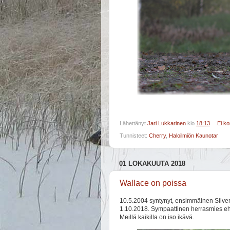
Lähettänyt
Jari Lukkarinen
klo
18:13
Ei k
Tunnisteet:
Cherry
,
Haloilmiön Kaunotar
01 LOKAKUUTA 2018
Wallace on poissa
10.5.2004 syntynyt, ensimmäinen Silver
1.10.2018. Sympaattinen herrasmies eh
Meillä kaikilla on iso ikävä.