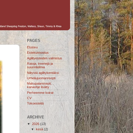
PAGES
Etusivu
Estekunnostus
Agilityesteiden valmistus
Ratoja, treenejä ja
suunnitelmia
Niitystä agilitykentäksi
Urheilujuomaresepti
Makupalaresepti,
kanaohje lisätty
Perheemme koirat
CV
Tokoesteitä
ARCHIVE
▼
2026
(13)
▼
kesä
(2)