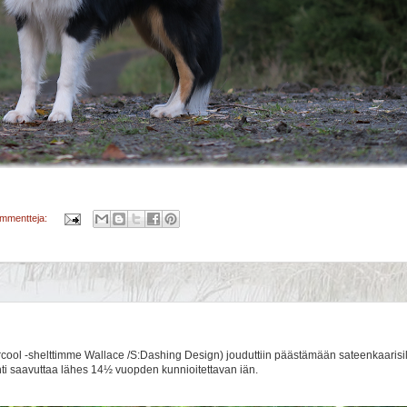
ommentteja:
cool -shelttimme Wallace /S:Dashing Design) jouduttiin päästämään sateenkaarisil
ti saavuttaa lähes 14½ vuopden kunnioitettavan iän.